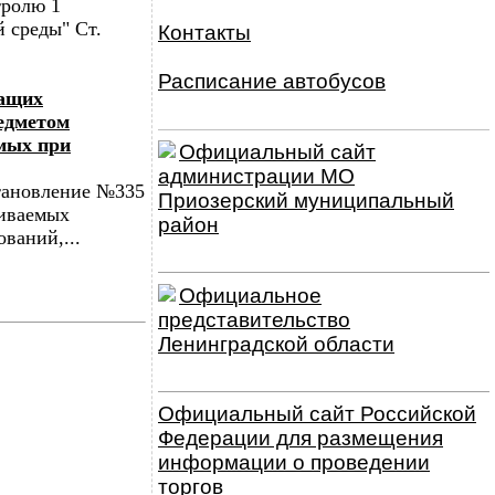
тролю 1
 среды" Ст.
Контакты
Расписание автобусов
жащих
едметом
емых при
Официальный сайт
администрации МО
тановление №335
Приозерский муниципальный
ливаемых
район
ваний,...
Официальное
представительство
Ленинградской области
Официальный сайт Российской
Федерации для размещения
информации о проведении
торгов