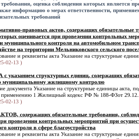
 требования, оценка соблюдения которых является пр
также информацию о мерах ответственности, применя
язательных требований
мативно-правовых актов, содержащих обязательные т
оторых оценивается при проведении контрольных мер
и муниципального контроля на автомобильном трансп
яйстве на территории Мельниковского сельского посе
вание и реквизиты акта Указание на структурные единиц
5-02-13 )
 с указанием структурных единиц, содержащих обяза
по муниципальному жилищному контролю
е документа Указание на структурные единицы акта, п
 применению 1 Жилищный кодекс РФ № 188-ФЗот 29.12.
5-02-13 )
ТОВ, содержащих обязательные требования, соблюд
при проведении контрольных мероприятий при осущес
го контроля в сфере благоустройства
вание и реквизиты акта Указание на структурные едини