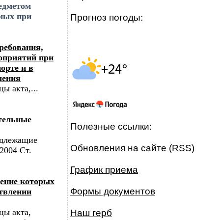
едметом
емых при
Прогноз погоды:
ребования,
оприятий при
орте и в
ления
ы акта,...
тельные
Полезные ссылки:
одлежащие
Обновления на сайте (RSS)
2004 Ст.
График приема
ение которых
Формы документов
твлении
цы акта,
Наш герб