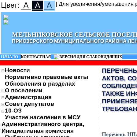
Цвет:
A
A
A
| Для увеличения/уменьшения р
МЕЛЬНИКОВСКОЕ СЕЛЬСКОЕ ПОСЕЛ
ПРИОЗЕРСКОГО МУНИЦИПАЛЬНОГО РАЙОНА ЛЕ
НАЧАЛО
|
КОНТРАСТНАЯ
|
ВЕРСИЯ ДЛЯ СЛАБОВИДЯЩИХ
Новости
ПЕРЕЧЕНЬ
Нормативно правовые акты
АКТОВ, С
Обновления в разделах
СОБЛЮДЕН
О поселении
ТАКЖЕ ИН
Администрация
ПРИМЕНЯ
Совет депутатов
ТРЕБОВАН
10-ОЗ
Участие населения в МСУ
Административного центра,
Инициативная комиссия
Перечень НПА