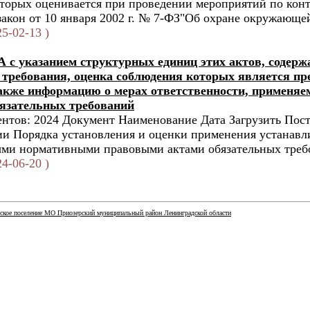
торых оценивается при проведении мероприятий по кон
акон от 10 января 2002 г. № 7-ФЗ"Об охране окружающей
5-02-13 )
 с указанием структурных единиц этих актов, содер
 требования, оценка соблюдения которых является пр
также информацию о мерах ответственности, применя
язательных требований
нтов: 2024 Документ Наименование Дата Загрузить Пос
и Порядка установления и оценки применения устанав
и нормативными правовыми актами обязательных требо
4-06-20 )
ское поселение МО Приозерский муниципальный район Ленинградской области