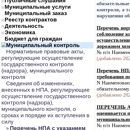
Публичные слушания
обязательные
Муниципальные услуги
контроля, а 
Муниципальный заказ
нарушении об
Реестр контрактов
Деятельность
Перечень нор
Экономика
соблюдение к
Бюджет для граждан
осуществлени
Муниципальный контроль
дорожном хоз
Нормативные правовые акты,
№ п/п Наимено
регулирующие осуществление
(добавлено 202
государственного контроля
(надзора), муниципального
Перечень НПА
требования 
контроля
N Наименовани
Сведения об изменениях,
обязательному
внесенных в НПА, регулирующие
(добавлено 202
осуществление государственного
контроля (надзора),
ПЕРЕЧЕНЬ АК
муниципального контроля, о
оценивается 
сроках и порядке их вступления в
муниципально
силу
№ п/п Наимено
Перечень НПА с указанием
>