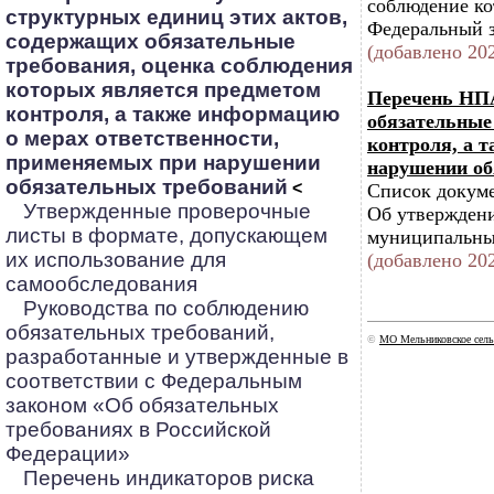
соблюдение ко
структурных единиц этих актов,
Федеральный з
содержащих обязательные
(добавлено 202
требования, оценка соблюдения
которых является предметом
Перечень НПА
контроля, а также информацию
обязательные
о мерах ответственности,
контроля, а 
применяемых при нарушении
нарушении об
обязательных требований
<
Список докуме
Утвержденные проверочные
Об утверждени
листы в формате, допускающем
муниципальным
их использование для
(добавлено 202
самообследования
Руководства по соблюдению
обязательных требований,
©
МО Мельниковское сель
разработанные и утвержденные в
соответствии с Федеральным
законом «Об обязательных
требованиях в Российской
Федерации»
Перечень индикаторов риска