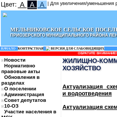
Цвет:
A
A
A
| Для увеличения/уменьшения р
МЕЛЬНИКОВСКОЕ СЕЛЬСКОЕ ПОСЕЛ
ПРИОЗЕРСКОГО МУНИЦИПАЛЬНОГО РАЙОНА ЛЕ
НАЧАЛО
|
КОНТРАСТНАЯ
|
ВЕРСИЯ ДЛЯ СЛАБОВИДЯЩИХ
ОБРАТИТЕ ВНИМАНИЕ! изменило
Новости
ЖИЛИЩНО-КОМ
Нормативно
ХОЗЯЙСТВО
правовые акты
Обновления в
разделах
Актуализация сх
О поселении
и водоотведения
Администрация
Совет депутатов
10-ОЗ
Актуализация схе
Участие населения в