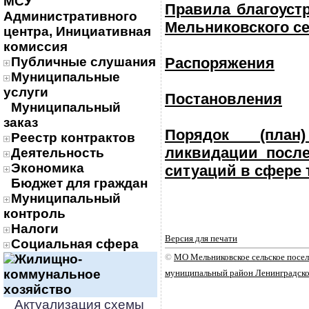
МСУ
Правила благоуст
Административного
Мельниковского се
центра, Инициативная
комиссия
Публичные слушания
Распоряжения
Муниципальные
услуги
Постановления
Муниципальный
заказ
Порядок (пла
Реестр контрактов
ликвидации посл
Деятельность
Экономика
ситуаций в сфере
Бюджет для граждан
Муниципальный
контроль
Налоги
Версия для печати
Социальная сфера
Жилищно-
©
МО Мельниковское сельское посе
коммунальное
муниципальный район Ленинградско
хозяйство
Актуализация схемы