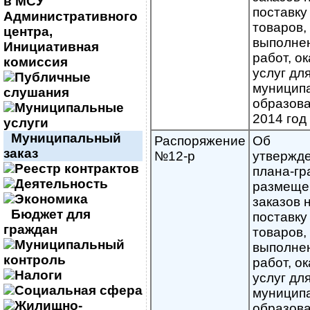
в МСУ
поставку
Административного
товаров,
центра,
выполне
Инициативная
работ, о
комиссия
услуг дл
Публичные
муницип
слушания
образова
Муниципальные
2014 год
услуги
Муниципальный
Распоряжение
Об
заказ
№12-р
утвержд
Реестр контрактов
плана-г
Деятельность
размеще
Экономика
заказов 
Бюджет для
поставку
граждан
товаров,
Муниципальный
выполне
контроль
работ, о
Налоги
услуг дл
Социальная сфера
муницип
Жилищно-
образов