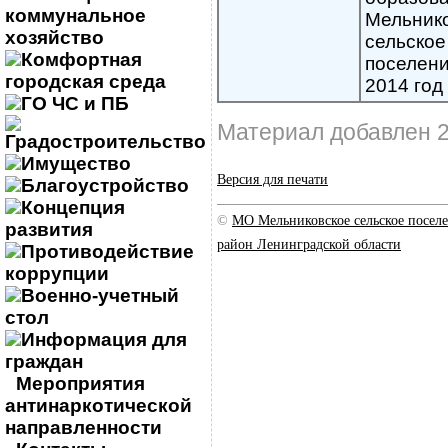
коммунальное
Мельник
хозяйство
сельское
Комфортная
поселени
городская среда
2014 год
ГО ЧС и ПБ
Материал добавлен 2
Градостроительство
Имущество
Версия для печати
Благоустройство
Концепция
©
МО Мельниковское сельское посе
развития
район Ленинградской области
Противодействие
коррупции
Военно-учетный
стол
Информация для
граждан
Мероприятия
антинаркотической
направленности