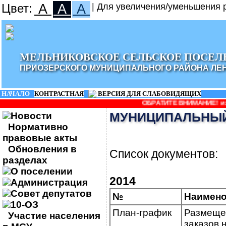
Цвет:
A
A
A
| Для увеличения/уменьшения р
МЕЛЬНИКОВСКОЕ СЕЛЬСКОЕ ПОСЕЛ
ПРИОЗЕРСКОГО МУНИЦИПАЛЬНОГО РАЙОНА ЛЕ
НАЧАЛО
|
КОНТРАСТНАЯ
|
ВЕРСИЯ ДЛЯ СЛАБОВИДЯЩИХ
ОБРАТИТЕ ВНИМАНИЕ! изменилось наи
Новости
МУНИЦИПАЛЬНЫЙ
Нормативно
правовые акты
Обновления в
Список документов:
разделах
О поселении
2014
Администрация
Совет депутатов
№
Наимено
10-ОЗ
План-график
Размеще
Участие населения
заказов 