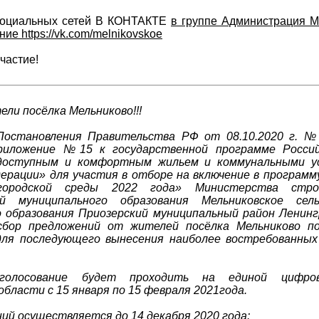
 социальных сетей В КОНТАКТЕ
в группе Администрация 
ие https://vk.com/melnikovskoe
частие!
ли посёлка Мельниково!!!
Постановления Правительства РФ от 08.10.2020 г. №
риложение №15 к государственной программе Росси
доступным и комфортным жильем и коммунальными у
ерации» для участия в отборе на включение в програм
городской среды 2022 года» Министерства стро
ей муниципального образования Мельниковское сель
о образования Приозерский муниципальный район Ленин
сбор предложений от жителей посёлка Мельниково 
ля последующего вынесения наиболее востребованных
 голосование будет проходить на единой цифро
области с 15 января по 15 февраля 2021года.
ий осуществляется до 14 декабря 2020 года: