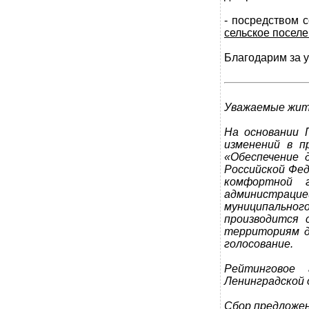
- посредством
сельское поселен
Благодарим за у
Уважаемые жите
На основании 
изменений в п
«Обеспечение 
Российской Фед
комфортной 
администраци
муниципальног
производится 
территориям д
голосование.
Рейтинговое
Ленинградской 
Сбор предложен