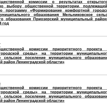
бщественной комиссии о результатах открытого
по выбору общественной территории, подлежаще
ую программу «Формирование комфортной городс
униципального образования Мельниковское сель
го образования Приозерский муниципальный район
4 год
7
бщественной комиссии приоритетного проекта 
городской среды» на территории муниципальног
е сельское поселение муниципального образован
 район Ленинградской области»
6
бщественной комиссии приоритетного проекта 
городской среды» на территории муниципальног
е сельское поселение муниципального образован
 район Ленинградской области»