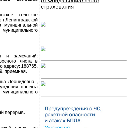
от Фонда социального
страхования
вское сельское
он Ленинградской
а муниципальной
 муниципального
й и замечаний:
росного листа в
о адресу: 188765,
.9, приемная.
нна Леонидовна ,
суждения проекта
 муниципального
ный перерыв.
дской среды на