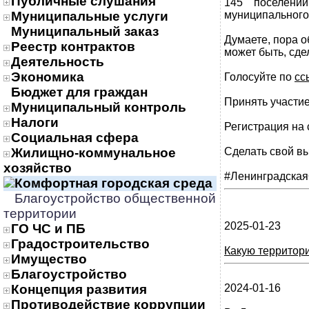
Публичные слушания
145 поселени
Муниципальные услуги
муниципального
Муниципальный заказ
Думаете, пора о
Реестр контрактов
может быть, сде
Деятельность
Экономика
Голосуйте по
сс
Бюджет для граждан
Принять участие
Муниципальный контроль
Налоги
Регистрация на 
Социальная сфера
Жилищно-коммунальное
Сделать свой вы
хозяйство
#Ленинградская
Комфортная городская среда
Благоустройство общественной
территории
2025-01-23
ГО ЧС и ПБ
Градостроительство
Какую территор
Имущество
Благоустройство
Концепция развития
2024-01-16
Противодействие коррупции