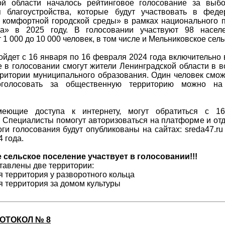
ой области началось рейтинговое голосование за выб
я благоустройства, которые будут участвовать в феде
комфортной городской среды» в рамках национального 
да» в 2025 году. В голосовании участвуют 98 насел
 1 000 до 10 000 человек, в том числе и Мельниковское сел
ойдет с 16 января по 16 февраля 2024 года включительно 
 в голосовании смогут жители Ленинградской области в во
ритории муниципального образования. Один человек смож
голосовать за общественную территорию можно на п
еющие доступа к интернету, могут обратиться с 16
 Специалисты помогут авторизоваться на платформе и отда
ги голосования будут опубликованы на сайтах: sreda47.ru и
 года.
сельское поселение участвует в голосовании!!!
тавлены две территории:
 территория у разворотного кольца
я территория за домом культуры
ОТОКОЛ № 8