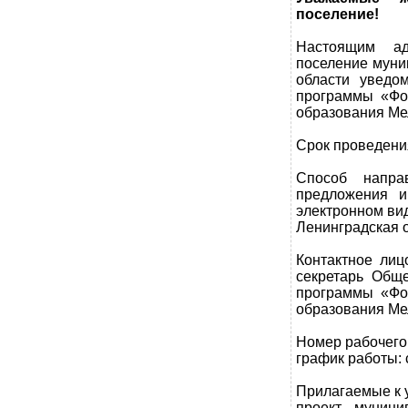
поселение!
Настоящим ад
поселение муни
области уведо
программы «Фо
образования Мел
Срок проведения
Способ напра
предложения и
электронном вид
Ленинградская о
Контактное лиц
секретарь Общ
программы «Фо
образования Мел
Номер рабочего 
график работы: 
Прилагаемые к 
проект муниц