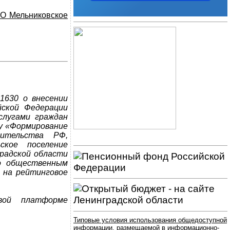
МО Мельниковское
1630 о внесении
йской Федерации
слугами граждан
му «Формирование
ительства РФ,
ское поселение
градской области
по общественным
 на рейтинговое
вой платформе
Типовые условия использования общедоступной
информации, размещаемой в информационно-