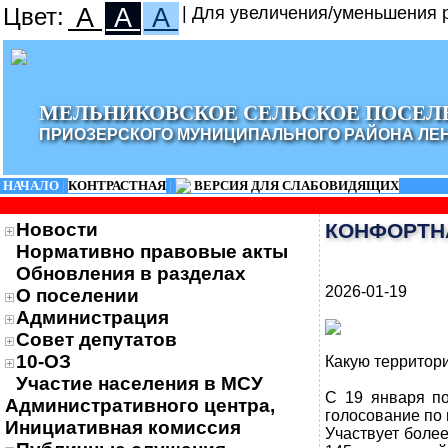
Цвет:
A
A
A
| Для увеличения/уменьшения р
МЕЛЬНИКОВСКОЕ СЕЛЬСКОЕ ПОСЕЛ
ПРИОЗЕРСКОГО МУНИЦИПАЛЬНОГО РАЙОНА ЛЕ
НАЧАЛО
|
КОНТРАСТНАЯ
|
ВЕРСИЯ ДЛЯ СЛАБОВИДЯЩИХ
Новости
КОНФОРТН
Нормативно правовые акты
Обновления в разделах
2026-01-19
О поселении
Администрация
Совет депутатов
10-ОЗ
Какую территор
Участие населения в МСУ
С 19 января по
Административного центра,
голосование по 
Инициативная комиссия
Участвует более