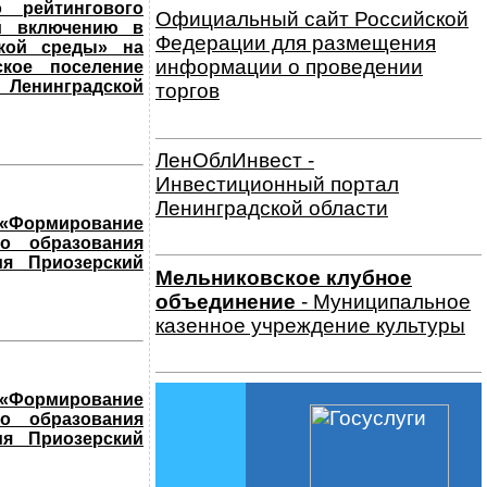
 рейтингового
Официальный сайт Российской
й включению в
Федерации для размещения
кой среды» на
информации о проведении
ское поселение
 Ленинградской
торгов
ЛенОблИнвест -
Инвестиционный портал
Ленинградской области
«Формирование
о образования
ия Приозерский
Мельниковское клубное
объединение
- Муниципальное
казенное учреждение культуры
«Формирование
о образования
ия Приозерский