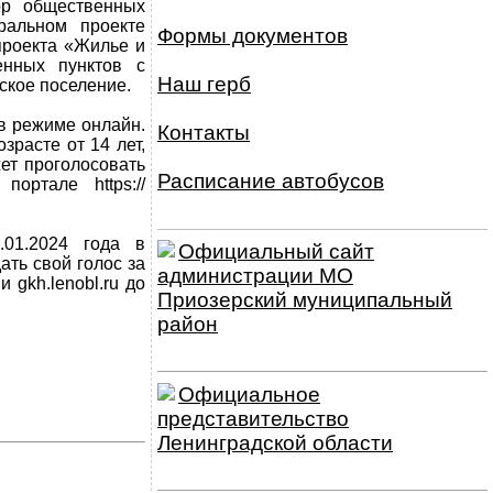
ор общественных
ральном проекте
Формы документов
проекта «Жилье и
енных пунктов с
Наш герб
ьское поселение.
в режиме онлайн.
Контакты
зрасте от 14 лет,
ет проголосовать
Расписание автобусов
ортале https://
.01.2024 года в
Официальный сайт
ть свой голос за
администрации МО
 gkh.lenobl.ru до
Приозерский муниципальный
район
Официальное
представительство
Ленинградской области