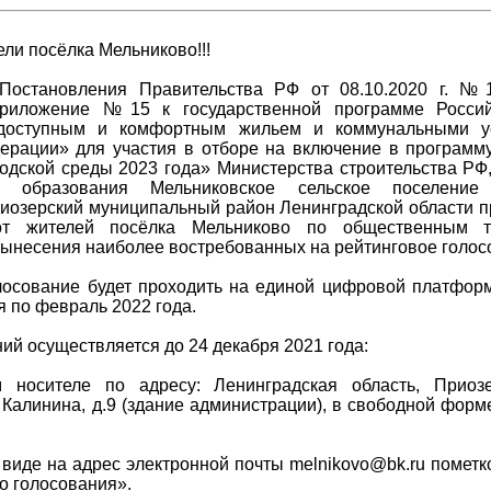
ли посёлка Мельниково!!!
Постановления Правительства РФ от 08.10.2020 г. №
риложение №15 к государственной программе Росси
доступным и комфортным жильем и коммунальными у
ерации» для участия в отборе на включение в програм
одской среды 2023 года» Министерства строительства РФ
го образования Мельниковское сельское поселение 
иозерский муниципальный район Ленинградской области п
от жителей посёлка Мельниково по общественным т
ынесения наиболее востребованных на рейтинговое голос
лосование будет проходить на единой цифровой платфор
я по февраль 2022 года.
й осуществляется до 24 декабря 2021 года:
 носителе по адресу: Ленинградская область, Приозе
 Калинина, д.9 (здание администрации), в свободной форм
м виде на адрес электронной почты melnikovo@bk.ru помет
о голосования».