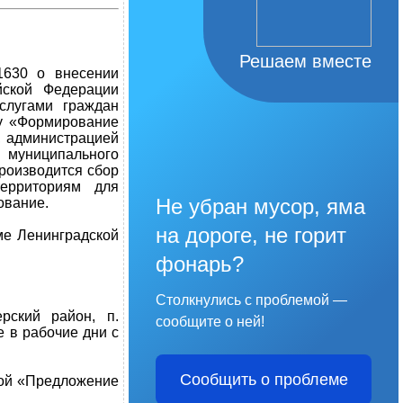
Решаем вместе
1630 о внесении
йской Федерации
слугами граждан
му «Формирование
, администрацией
муниципального
роизводится сбор
ерриториям для
Не убран мусор, яма
ование.
на дороге, не горит
ме Ленинградской
фонарь?
Столкнулись с проблемой —
рский район, п.
сообщите о ней!
е в рабочие дни с
Сообщить о проблеме
кой «Предложение