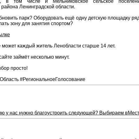
й, в том числе и Мельниковское сельское поселени
 района Ленинградской области.
бновить парк? Оборудовать ещё одну детскую площадку ря
лать зону для занятия спортом?
ылке
 может каждый житель Ленобласти старше 14 лет.
сайте займёт несколько минут.
бор просто!
Область #РегиональноеГолосование
ию у нас нужно благоустроить следующей? Выбираем вМест