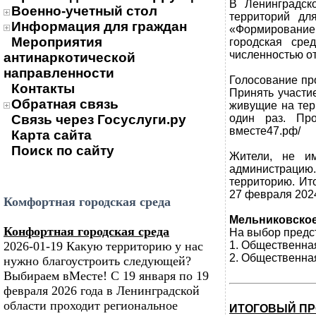
В Ленинградск
Военно-учетный стол
территорий дл
Информация для граждан
«Формирование 
Мероприятия
городская сре
численностью от
антинаркотической
направленности
Голосование пр
Контакты
Принять участие
Обратная связь
живущие на тер
Связь через Госуслуги.ру
один раз. Про
вместе47.рф/
Карта сайта
Поиск по сайту
Жители, не им
администрацию.
территорию. Ито
27 февраля 2024
Комфортная городская среда
Мельниковское 
Конфортная городская среда
На выбор предс
2026-01-19 Какую территорию у нас
1. Общественная
2. Общественна
нужно благоустроить следующей?
Выбираем вМесте! С 19 января по 19
февраля 2026 года в Ленинградской
области проходит региональное
ИТОГОВЫЙ ПР