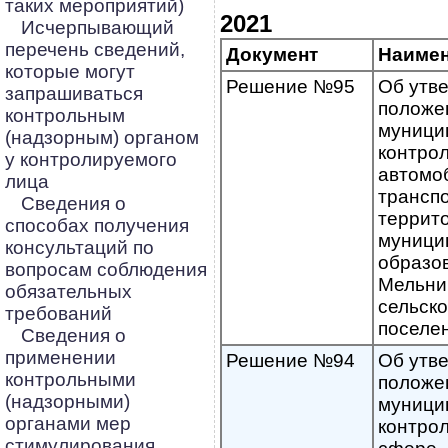
таких мероприятий)
2021
Исчерпывающий
перечень сведений,
Документ
Наиме
которые могут
Решение №95
Об утв
запрашиваться
положе
контрольным
муници
(надзорным) органом
контрол
у контролируемого
автомо
лица
трансп
Сведения о
террит
способах получения
муници
консультаций по
образо
вопросам соблюдения
Мельни
обязательных
сельск
требований
поселе
Сведения о
применении
Решение №94
Об утв
контрольными
положе
(надзорными)
муници
органами мер
контрол
стимулирования