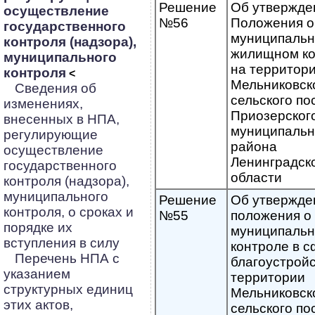
Решение
Об утвержде
осуществление
№56
Положения о
государственного
муниципаль
контроля (надзора),
жилищном ко
муниципального
на территор
контроля
<
Мельниковск
Сведения об
сельского по
изменениях,
Приозерског
внесенных в НПА,
муниципальн
регулирующие
района
осуществление
Ленинградск
государственного
области
контроля (надзора),
муниципального
Решение
Об утвержде
контроля, о сроках и
№55
положения о
порядке их
муниципаль
вступления в силу
контроле в 
Перечень НПА с
благоустройс
указанием
территории
структурных единиц
Мельниковск
этих актов,
сельского по