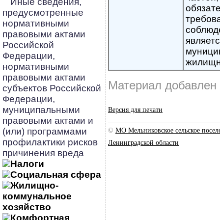
Иные сведения,
обязат
предусмотренные
требова
нормативными
соблюд
правовыми актами
являет
Российской
муници
Федерации,
жилищн
нормативными
правовыми актами
Материал добавлен 
субъектов Российской
Федерации,
муниципальными
Версия для печати
правовыми актами и
(или) программами
©
МО Мельниковское сельское посе
профилактики рисков
Ленинградской области
причинения вреда
Налоги
Социальная сфера
Жилищно-
коммунальное
хозяйство
Комфортная