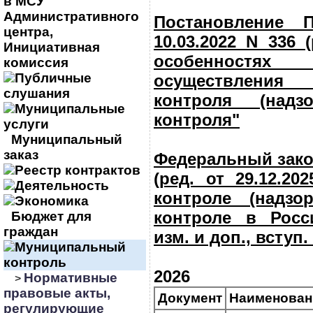
в МСУ
Административного
Постановление 
центра,
10.03.2022 N 336 (
Инициативная
особенностя
комиссия
Публичные
осуществления
слушания
контроля (надзо
Муниципальные
контроля"
услуги
Муниципальный
заказ
Федеральный закон
Реестр контрактов
(ред. от 29.12.20
Деятельность
контроле (надзо
Экономика
контроле в Росс
Бюджет для
граждан
изм. и доп., вступ.
Муниципальный
контроль
2026
Нормативные
>
правовые акты,
Документ
Наименован
регулирующие