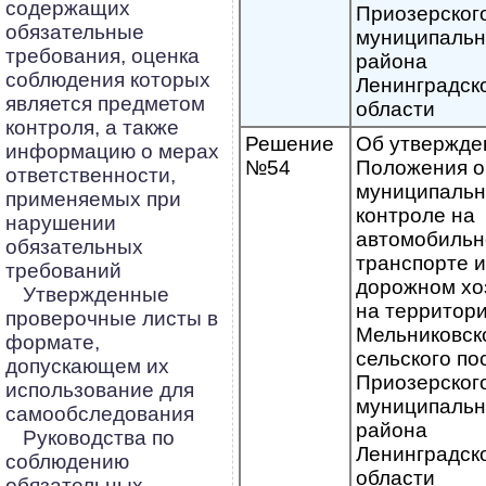
содержащих
Приозерског
обязательные
муниципальн
требования, оценка
района
соблюдения которых
Ленинградск
является предметом
области
контроля, а также
Решение
Об утвержде
информацию о мерах
№54
Положения о
ответственности,
муниципаль
применяемых при
контроле на
нарушении
автомобиль
обязательных
транспорте и
требований
дорожном хо
Утвержденные
на территор
проверочные листы в
Мельниковск
формате,
сельского по
допускающем их
Приозерског
использование для
муниципальн
самообследования
района
Руководства по
Ленинградск
соблюдению
области
обязательных