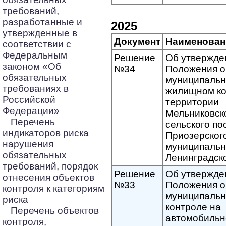
требований,
разработанные и
2025
утвержденные в
Документ
Наименован
соответствии с
Федеральным
Решение
Об утвержде
законом «Об
№34
Положения о
обязательных
муниципаль
требованиях в
жилищном ко
Российской
территории
Федерации»
Мельниковск
Перечень
сельского по
индикаторов риска
Приозерског
нарушения
муниципальн
обязательных
Ленинградск
требований, порядок
Решение
Об утвержде
отнесения объектов
№33
Положения о
контроля к категориям
муниципаль
риска
контроле на
Перечень объектов
автомобиль
контроля,