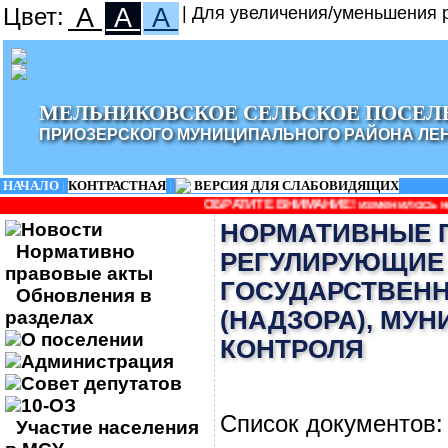
Цвет:
A
A
A
| Для увеличения/уменьшения р
МЕЛЬНИКОВСКОЕ СЕЛЬСКОЕ ПОСЕЛ
ПРИОЗЕРСКОГО МУНИЦИПАЛЬНОГО РАЙОНА ЛЕ
НАЧАЛО
|
КОНТРАСТНАЯ
|
ВЕРСИЯ ДЛЯ СЛАБОВИДЯЩИХ
ОБРАТИТЕ ВНИМАНИЕ! изменилось наименование адми
Новости
НОРМАТИВНЫЕ 
Нормативно
РЕГУЛИРУЮЩИЕ
правовые акты
ГОСУДАРСТВЕНН
Обновления в
(НАДЗОРА), МУ
разделах
О поселении
КОНТРОЛЯ
Администрация
Совет депутатов
10-ОЗ
Список документов:
Участие населения