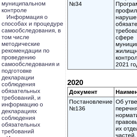
муниципальном
№34
Програ
контроле
профил
Информация о
наруше
способах и процедуре
обязат
самообследования, в
требов
том числе
сфере
методические
муници
рекомендации по
жилищн
проведению
контрол
самообследования и
2021 го
подготовке
декларации
2020
соблюдения
обязательных
Документ
Наиме
требований, и
Постановление
Об утв
информацию о
№136
перечн
декларациях
нормат
соблюдения
правовы
обязательных
их отд
требований
частей