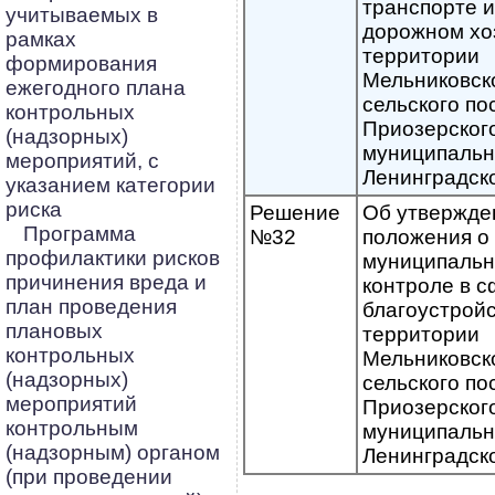
транспорте и
учитываемых в
дорожном хо
рамках
территории
формирования
Мельниковск
ежегодного плана
сельского по
контрольных
Приозерског
(надзорных)
муниципальн
мероприятий, с
Ленинградск
указанием категории
риска
Решение
Об утвержде
Программа
№32
положения о
профилактики рисков
муниципаль
причинения вреда и
контроле в 
план проведения
благоустройс
плановых
территории
контрольных
Мельниковск
(надзорных)
сельского по
мероприятий
Приозерског
контрольным
муниципальн
(надзорным) органом
Ленинградск
(при проведении