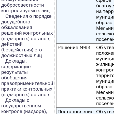
сфере
добросовестности
благоу
контролируемых лиц
на тер
Сведения о порядке
муници
досудебного
образо
обжалования
Мельни
решений контрольных
сельск
(надзорных) органов,
поселе
действий
Решение №93
Об утв
(бездействия) его
положе
должностных лиц
муници
Доклады,
жилищ
содержащие
контрол
результаты
террит
обобщения
муници
правоприменительной
образо
практики контрольных
Мельни
(надзорных) органов
сельск
Доклады о
поселе
государственном
контроле (надзоре),
Постановление
Об утв