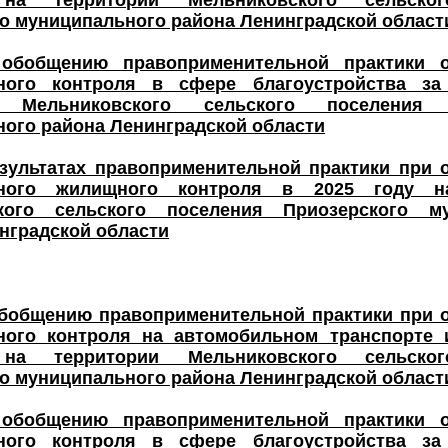
 на территории Мельниковского сельско
о муниципального района Ленинградской области
обобщению правоприменительной практики о
ного контроля в сфере благоустройства за
и Мельниковского сельского поселения 
ого района Ленинградской области
зультатах правоприменительной практики при 
ьного жилищного контроля в 2025 году н
кого сельского поселения Приозерского му
нградской области
обобщению правоприменительной практики при 
ного контроля на автомобильном транспорте
 на территории Мельниковского сельско
о муниципального района Ленинградской области
обобщению правоприменительной практики о
ного контроля в сфере благоустройства за