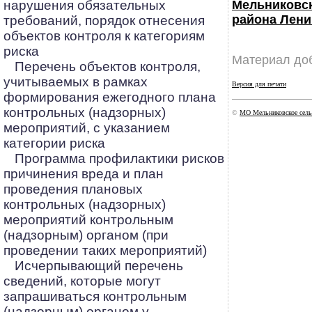
нарушения обязательных
Мельниковс
района Лени
требований, порядок отнесения
объектов контроля к категориям
риска
Материал доб
Перечень объектов контроля,
учитываемых в рамках
Версия для печати
формирования ежегодного плана
контрольных (надзорных)
©
МО Мельниковское сель
мероприятий, с указанием
категории риска
Программа профилактики рисков
причинения вреда и план
проведения плановых
контрольных (надзорных)
мероприятий контрольным
(надзорным) органом (при
проведении таких мероприятий)
Исчерпывающий перечень
сведений, которые могут
запрашиваться контрольным
(надзорным) органом у