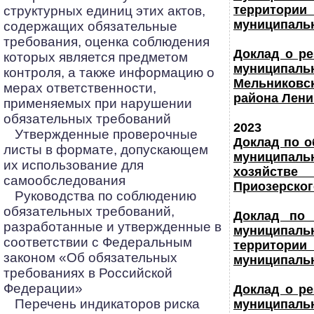
территори
структурных единиц этих актов,
муниципальн
содержащих обязательные
требования, оценка соблюдения
Доклад о ре
которых является предметом
муниципал
контроля, а также информацию о
Мельниковс
мерах ответственности,
района Лени
применяемых при нарушении
обязательных требований
2023
Утвержденные проверочные
Доклад по 
листы в формате, допускающем
муниципаль
их использование для
хозяйстве
самообследования
Приозерског
Руководства по соблюдению
обязательных требований,
Доклад по 
разработанные и утвержденные в
муниципаль
соответствии с Федеральным
территори
законом «Об обязательных
муниципальн
требованиях в Российской
Федерации»
Доклад о ре
Перечень индикаторов риска
муниципал