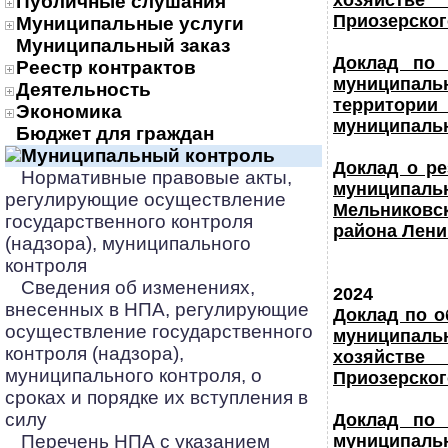
хозяйстве
Публичные слушания
Приозерског
Муниципальные услуги
Муниципальный заказ
Доклад по 
Реестр контрактов
муниципаль
Деятельность
территори
Экономика
муниципальн
Бюджет для граждан
Муниципальный контроль
Доклад о ре
Нормативные правовые акты,
муниципал
регулирующие осуществление
Мельниковс
государственного контроля
района Лени
(надзора), муниципального
контроля
Сведения об изменениях,
2024
внесенных в НПА, регулирующие
Доклад по 
осуществление государственного
муниципаль
контроля (надзора),
хозяйстве
муниципального контроля, о
Приозерског
сроках и порядке их вступления в
силу
Доклад по 
Перечень НПА с указанием
муниципаль