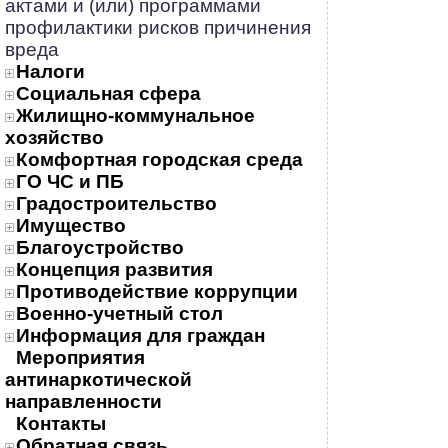
актами и (или) программами
профилактики рисков причинения
вреда
Налоги
Социальная сфера
Жилищно-коммунальное
хозяйство
Комфортная городская среда
ГО ЧС и ПБ
Градостроительство
Имущество
Благоустройство
Концепция развития
Противодействие коррупции
Военно-учетный стол
Информация для граждан
Мероприятия
антинаркотической
направленности
Контакты
Обратная связь