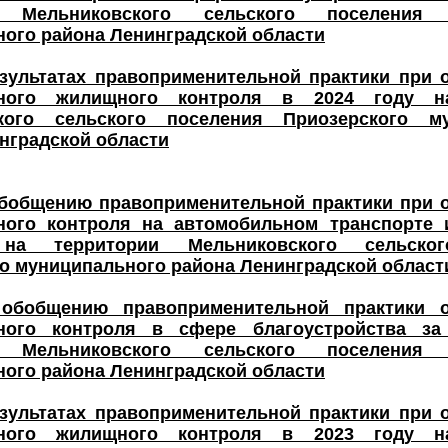
и Мельниковского сельского поселения 
ого района Ленинградской области
зультатах правоприменительной практики при 
ьного жилищного контроля в 2024 году н
кого сельского поселения Приозерского му
нградской области
обобщению правоприменительной практики при 
ного контроля на автомобильном транспорте
 на территории Мельниковского сельско
о муниципального района Ленинградской области
обобщению правоприменительной практики о
ного контроля в сфере благоустройства за
и Мельниковского сельского поселения 
ого района Ленинградской области
зультатах правоприменительной практики при 
ьного жилищного контроля в 2023 году н