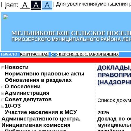
Цвет:
A
A
A
| Для увеличения/уменьшения р
МЕЛЬНИКОВСКОЕ СЕЛЬСКОЕ ПОСЕЛ
ПРИОЗЕРСКОГО МУНИЦИПАЛЬНОГО РАЙОНА ЛЕ
НАЧАЛО
|
КОНТРАСТНАЯ
|
ВЕРСИЯ ДЛЯ СЛАБОВИДЯЩИХ
Новости
ДОКЛАДЫ,
Нормативно правовые акты
ПРАВОПРИ
Обновления в разделах
(НАДЗОРН
О поселении
Администрация
Совет депутатов
Список докум
10-ОЗ
Участие населения в МСУ
2025
Административного центра,
Доклад по 
Инициативная комиссия
муниципаль