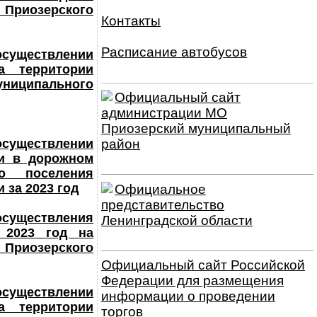
Приозерского
Контакты
Расписание автобусов
осуществлении
а территории
ниципального
Официальный сайт
администрации МО
Приозерский муниципальный
район
осуществлении
 и в дорожном
го поселения
 за 2023 год
Официальное
представительство
существления
Ленинградской области
 2023 год на
Приозерского
Официальный сайт Российской
Федерации для размещения
осуществлении
информации о проведении
а территории
торгов