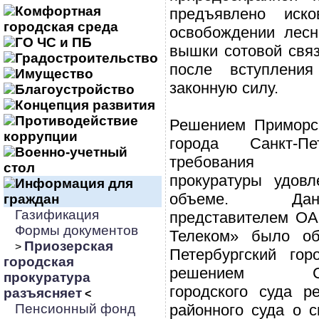
Комфортная
предъявлено иск
городская среда
освобождении лесн
ГО ЧС и ПБ
вышки сотовой связ
Градостроительство
после вступлени
Имущество
законную силу.
Благоустройство
Концепция развития
Противодействие
Решением Приморск
коррупции
города Санкт-Пе
Военно-учетный
требования п
стол
прокуратуры удов
Информация для
объеме. Да
граждан
Газификация
представителем ОА
Формы документов
Телеком» было об
Приозерская
>
Петербургский гор
городская
решением Санкт
прокуратура
городского суда р
разъясняет
<
Пенсионный фонд
районного суда о 