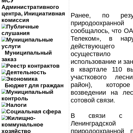
МСУ
Административного
центра, Инициативная
Ранее, по резу
комиссия
природоохранн
Публичные
сообщалось, что ОА
слушания
Телеком», в нар
Муниципальные
действующего з
услуги
Муниципальный
осуществило
заказ
использование и зан
Реестр контрактов
в квартале 110 в
Деятельность
участкового лесни
Экономика
район), котор
Бюджет для граждан
Муниципальный
возведении на ле
контроль
сотовой связи.
Налоги
Социальная сфера
В связи с эт
Жилищно-
Ленинградско
коммунальное
природоохранной 
хозяйство