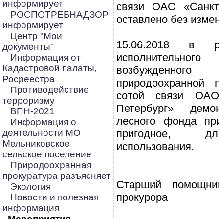
информирует
связи ОАО «Санкт-
РОСПОТРЕБНАДЗОР
оставлено без изме
информирует
Центр "Мои
15.06.2018 в р
документы"
исполнительног
Информация от
Кадастровой палаты,
возбужденног
Росреестра
природоохранной 
Противодействие
сотой связи ОАО
терроризму
Петербург» демон
ВПН-2021
лесного фонда пр
Информация о
деятельности МО
пригодное, д
Мельниковское
использования.
сельское поселение
Природоохранная
прокуратура разъясняет
Старший помощник
Экология
прокурора
Новости и полезная
информация
Мероприятия