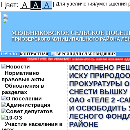
Цвет:
A
A
A
| Для увеличения/уменьшения р
МЕЛЬНИКОВСКОЕ СЕЛЬСКОЕ ПОСЕЛ
ПРИОЗЕРСКОГО МУНИЦИПАЛЬНОГО РАЙОНА ЛЕ
НАЧАЛО
|
КОНТРАСТНАЯ
|
ВЕРСИЯ ДЛЯ СЛАБОВИДЯЩИХ
АТИТЕ ВНИМАНИЕ! изменилось наименование администрации: Админи
Новости
ИСПОЛНЕНО РЕШ
Нормативно
ИСКУ ПРИРОДО
правовые акты
ПРОКУРАТУРЫ О
Обновления в
СНЕСТИ ВЫШКУ 
разделах
О поселении
ОАО «ТЕЛЕ 2 -С
Администрация
И ОСВОБОДИТЬ 
Совет депутатов
ЛЕСНОГО ФОНДА
10-ОЗ
РАЙОНЕ
Участие населения в