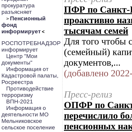
прокуратура
ПФР по Санкт-П
разъясняет
проактивно наз
Пенсионный
>
фонд
тысячам семей
информирует
<
Для того чтобы 
РОСПОТРЕБНАДЗОР
информирует
(семейный) капи
Центр "Мои
документов,...
документы"
Информация от
(добавлено 2022-
Кадастровой палаты,
Росреестра
Противодействие
Пресс-релиз
терроризму
ВПН-2021
ОПФР по Санкт
Информация о
перечислило бо
деятельности МО
Мельниковское
пенсионных на
сельское поселение