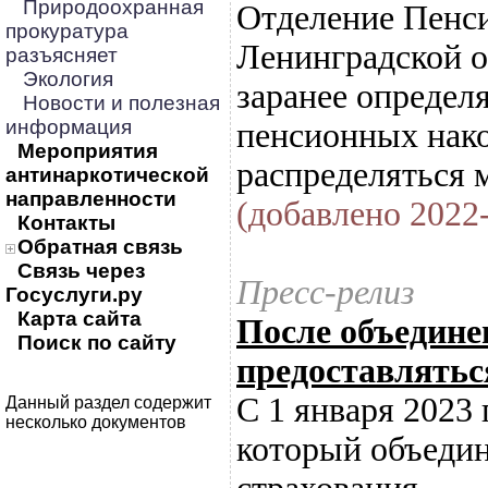
Природоохранная
Отделение Пенси
прокуратура
Ленинградской о
разъясняет
Экология
заранее определ
Новости и полезная
информация
пенсионных нако
Мероприятия
распределяться 
антинаркотической
направленности
(добавлено 2022-
Контакты
Обратная связь
Связь через
Пресс-релиз
Госуслуги.ру
Карта сайта
После объедине
Поиск по сайту
предоставлятьс
С 1 января 2023
Данный раздел содержит
несколько документов
который объеди