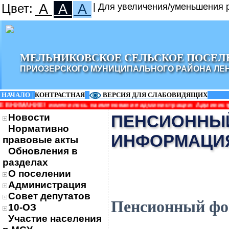
Цвет:
A
A
A
| Для увеличения/уменьшения р
МЕЛЬНИКОВСКОЕ СЕЛЬСКОЕ ПОСЕЛ
ПРИОЗЕРСКОГО МУНИЦИПАЛЬНОГО РАЙОНА ЛЕ
НАЧАЛО
|
КОНТРАСТНАЯ
|
ВЕРСИЯ ДЛЯ СЛАБОВИДЯЩИХ
илось наименование администрации: Администрация Мельниковско
Новости
ПЕНСИОННЫЙ
Нормативно
ИНФОРМАЦИЯ
правовые акты
Обновления в
разделах
О поселении
Администрация
Совет депутатов
Пенсионный фо
10-ОЗ
Участие населения