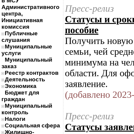
в МСУ
Пресс-релиз
Административного
центра,
Статусы и срок
Инициативная
комиссия
пособие
Публичные
Получить новую 
слушания
Муниципальные
семьи, чей сред
услуги
Муниципальный
минимума на чел
заказ
области. Для оф
Реестр контрактов
Деятельность
заявление.
Экономика
Бюджет для
(добавлено 2023-
граждан
Муниципальный
контроль
Пресс-релиз
Налоги
Статусы заявле
Социальная сфера
Жилищно-