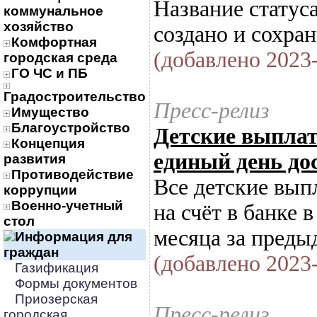
Название статус
коммунальное
хозяйство
создано и сохран
Комфортная
(добавлено 2023-
городская среда
ГО ЧС и ПБ
Градостроительство
Пресс-релиз
Имущество
Благоустройство
Детские выплат
Концепция
единый день до
развития
Противодействие
Все детские вып
коррупции
Военно-учетный
на счёт в банке 
стол
месяца за преды
Информация для
граждан
(добавлено 2023-
Газификация
Формы документов
Приозерская
Пресс-релиз
городская