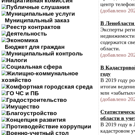
Инициативная комиссия
центр телефон
Публичные слушания
(добавлено 202
Муниципальные услуги
Муниципальный заказ
В Ленобласти 
Реестр контрактов
Эксперты реги
Деятельность
недвижимости 
Экономика
содержатся св
Бюджет для граждан
области.
Муниципальный контроль
(добавлено 202
Налоги
Социальная сфера
В Кадастрово
Жилищно-коммунальное
году
хозяйство
В 2019 году р
Комфортная городская среда
итогам ведени
млн «забытых»
ГО ЧС и ПБ
(добавлено 202
Градостроительство
Имущество
Статистическ
Благоустройство
области в уче
Концепция развития
В 2019 году в
Противодействие коррупции
кадастровом у
Военно-учетный стол