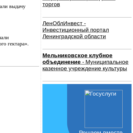
торгов
али выдачу
ЛенОблИнвест -
Инвестиционный портал
Ленинградской области
чали
го гектара».
Мельниковское клубное
объединение
- Муниципальное
казенное учреждение культуры
Решаем вместе