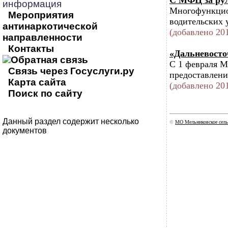
С МФЦ за ру
информация
Многофункцион
Мероприятия
водительских 
антинаркотической
(добавлено 201
направленности
Контакты
«Дальневост
Обратная связь
С 1 февраля 
Связь через Госуслуги.ру
предоставлени
Карта сайта
(добавлено 201
Поиск по сайту
Данный раздел содержит несколько
©
МО Мельниковское сель
документов