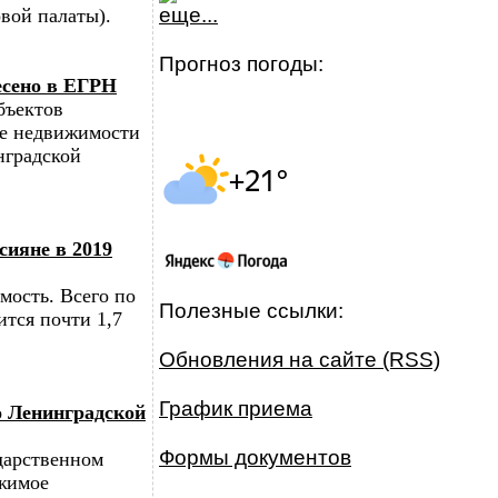
еще...
вой палаты).
Прогноз погоды:
есено в ЕГРН
бъектов
ре недвижимости
нградской
сияне в 2019
мость. Всего по
Полезные ссылки:
ится почти 1,7
Обновления на сайте (RSS)
График приема
о Ленинградской
Формы документов
ударственном
ижимое