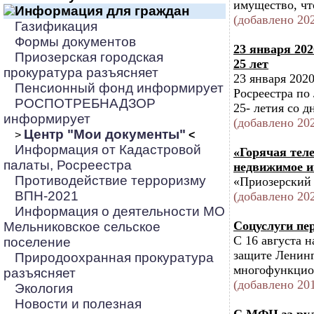
имущество, чт
Информация для граждан
(добавлено 202
Газификация
Формы документов
23 января 20
Приозерская городская
25 лет
прокуратура разъясняет
23 января 202
Пенсионный фонд информирует
Росреестра по
РОСПОТРЕБНАДЗОР
25- летия со 
информирует
(добавлено 202
Центр "Мои документы"
>
<
Информация от Кадастровой
«Горячая тел
палаты, Росреестра
недвижимое и
Противодействие терроризму
«Приозерский 
ВПН-2021
(добавлено 202
Информация о деятельности МО
Соцуслуги п
Мельниковское сельское
С 16 августа 
поселение
защите Ленинг
Природоохранная прокуратура
многофункцио
разъясняет
(добавлено 201
Экология
Новости и полезная