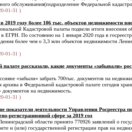
ного обслуживания(подразделение Федеральной кадастро
0-01-31 )
в 2019 году более 106 тыс. объектов недвижимости вн
ональной Кадастровой палаты подвели итоги внесения о
в ЕГРН. По состоянию на 1 января 2020 года в госреест
едения более чем о 3,3 млн объектов недвижимости Лени
0-01-31 )
й палате рассказали, какие документы «забывали» рос
оссияне «забыли» забрать 700тыс. документов на недвижи
я архива в Федеральной кадастровой палате сегодня хран
 документов на недвижимость.
0-01-31 )
ие показатели деятельности Управления Росреестра п
тно-регистрационной сфере за 2019 год
 Ленинградской области принято 770926 заявлений о гос
чете и (или) государственной регистрации прав на недв