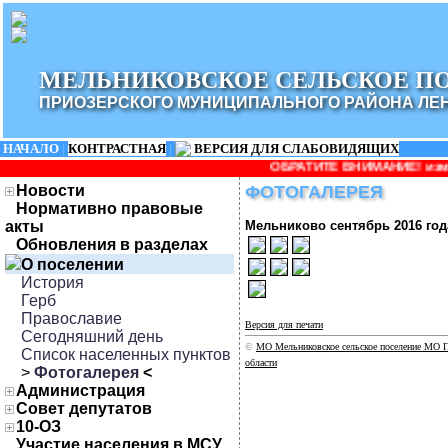
МЕЛЬНИКОВСКОЕ СЕЛЬСКОЕ П
ПРИОЗЕРСКОГО МУНИЦИПАЛЬНОГО РАЙОНА ЛЕ
НАЧАЛО
|
КОНТРАСТНАЯ
|
ВЕРСИЯ ДЛЯ СЛАБОВИДЯЩИХ
ОБРАТИТЕ ВНИМАНИЕ! изменилось 
Новости
ФОТОГАЛЕРЕЯ
Нормативно правовые
акты
Мельниково сентябрь 2016 год
Обновления в разделах
О поселении
История
Герб
Православие
Версия для печати
Сегодняшний день
©
МО Мельниковское сельское поселение МО П
Список населенных пунктов
области
>
Фотогалерея
<
Администрация
Совет депутатов
10-ОЗ
Участие населения в МСУ