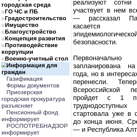
реализуют сотни
городская среда
участвует в нем вс
ГО ЧС и ПБ
— рассказал Па
Градостроительство
Имущество
касается 
Благоустройство
эпидемиологическо
Концепция развития
безопасности.
Противодействие
коррупции
Первоначально
Военно-учетный стол
Информация для
запланирована на
граждан
года, но в интереса
Газификация
перенесли. Тепе
Формы документов
Всероссийской п
Приозерская
пройдет с 1 п
городская прокуратура
труднодоступн
разъясняет
Пенсионный фонд
стартовала уже в 
информирует
до конца июня. Ср
РОСПОТРЕБНАДЗОР
— и Республика Алт
информирует