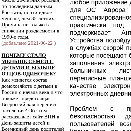
Число 20-летних россиян,
любое приложение д
по последним данным
для ОС “Аврора” 
Росстата, почти вдвое
специализирова
меньше, чем 35-летних.
практически под
Причина не только в
снижении рождаемости в
подчеркивает А
1990-е годы.
Устройства подойду
(добавлено 2021-06-22 )
в службах скорой п
которые посещают б
ПОЧЕМУ СТАЛО
МЕНЬШЕ СЕМЕЙ С
заполнения электр
ДЕТЬМИ И БОЛЬШЕ
больничных ли
ОТЦОВ-ОДИНОЧЕК?
переписные планше
Как меняется состав
качестве электро
домохозяйств с детьми в
России с начала века и что
электронных дневни
покажет предстоящая
Всероссийская перепись
Проблем с прои
населения? Об этом
безопасностью 
рассказывает сайт ВПН в
День защиты детей и
пользователей воз
Всемирный день родителей