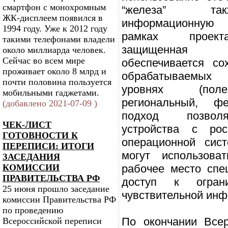
смартфон с монохромным
“железа” та
ЖК-дисплеем появился в
информационную
1994 году. Уже к 2012 году
рамках проект
такими телефонами владели
защищенная и
около миллиарда человек.
Сейчас во всем мире
обеспечивается со
проживает около 8 млрд и
обрабатываемых
почти половина пользуется
уровнях (поле
мобильными гаджетами.
региональный, фе
(добавлено 2021-07-09 )
подход позволя
ЧЕК-ЛИСТ
устройства с рос
ГОТОВНОСТИ К
операционной сист
ПЕРЕПИСИ: ИТОГИ
могут использова
ЗАСЕДАНИЯ
КОМИССИИ
рабочее место спе
ПРАВИТЕЛЬСТВА РФ
доступ к огран
25 июня прошло заседание
чувствительной ин
комиссии Правительства РФ
по проведению
По окончании Всер
Всероссийской переписи