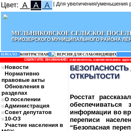
Цвет:
A
A
A
| Для увеличения/уменьшения р
МЕЛЬНИКОВСКОЕ СЕЛЬСКОЕ ПОСЕЛ
ПРИОЗЕРСКОГО МУНИЦИПАЛЬНОГО РАЙОНА ЛЕ
НАЧАЛО
|
КОНТРАСТНАЯ
|
ВЕРСИЯ ДЛЯ СЛАБОВИДЯЩИХ
ТЕ ВНИМАНИЕ! изменилось наименование администрации: Админист
Новости
БЕЗОПАСНОСТЬ 
Нормативно
ОТКРЫТОСТИ
правовые акты
Обновления в
разделах
Росстат рассказа
О поселении
обеспечиваться 
Администрация
информации во вр
Совет депутатов
10-ОЗ
переписи населе
Участие населения в
“Безопасная пере