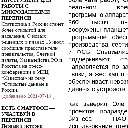
ИНСТРУМЕНТ ДЛЯ
РАБОТЫ С
реальном вре
МИКРОДАННЫМИ
программно-аппара
ПЕРЕПИСИ
360 тысяч пер
Статистика в России станет
вооружены планшет
более открытой для
населения. О новых
программное обесп
решениях и планах 13 июля
производства сер
сообщили представители
и ФСБ. Специалис
правительства, Счетной
подчеркивают, ч
палаты, Казначейства РФ и
Росстата на пресс-
направляется по 
конференции в МИЦ
связи, а жесткая п
«Известия» на тему
обеспечивает невоз
«Открытые данные в
данных с устройств.
России.
(добавлено 2021-07-14 )
Как заверил Олег
ЕСТЬ СМАРТФОН —
проектов подразд
УЧАСТВУЙ В
бизнеса ПАО 
ПЕРЕПИСИ
использование оте
Первый в истории