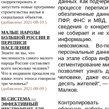
данных. Как подчер
скорректировать и
запустить новые программы
процессе переписи
строительства жилья и
обезличенные данн
социальных объектов.
ПФР, ФНС и МВД, 
(добавлено 2021-08-10 )
сведения о конкрет
МАЛЫЕ НАРОДЫ
не собирает и не 
БОЛЬШОЙ РОССИИ В
информацию. 
ПЕРЕПИСИ
невозможна. Во-п
НАСЕЛЕНИЯ
персональные данн
Знаете ли вы, что
на этапе сбора инф
численность самого малого
народа России составляет
сегментирование ми
всего несколько человек?
позволяет узнать 
Что в недавнем прошлом на
человеке, даже ес
языке этого этноса говорили
десять жителей”, —
три человека?
(добавлено 2021-08-09 )
Малков.
BI-СИСТЕМА —
Контролировать
ЭФФЕКТИВНЫЙ
облегчать работу с