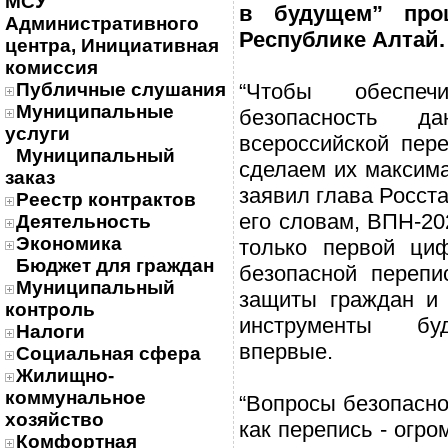
МСУ
в будущем” про
Административного
Республике Алтай.
центра, Инициативная
комиссия
Публичные слушания
“Чтобы обеспеч
Муниципальные
безопасность 
услуги
всероссийской пер
Муниципальный
сделаем их максим
заказ
заявил глава Росст
Реестр контрактов
его словам, ВПН-20
Деятельность
Экономика
только первой ци
Бюджет для граждан
безопасной перепи
Муниципальный
защиты граждан и
контроль
инструменты бу
Налоги
впервые.
Социальная сфера
Жилищно-
коммунальное
“Вопросы безопасно
хозяйство
как перепись - огро
Комфортная