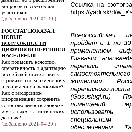
данных, но и расширением
Ссылка на фотогра
вопросов и ответов для
https://yadi.sk/d/w
участников.
(добавлено 2021-04-30 )
РОССТАТ ПОКАЗАЛ
Всероссийская п
НОВЫЕ
пройдет с 1 по 30
ВОЗМОЖНОСТИ
ЦИФРОВОЙ ПЕРЕПИСИ
применением циф
НАСЕЛЕНИЯ
Главным нововвед
Как повысить качество,
переписи стан
оперативность и адаптацию
самостоятельн
российской статистики к
стремительным изменениям
жителями Росс
в современной экономике?
переписного листа 
Как с внедрением
(Gosuslugi.ru).
цифровизации сохранить
помещений пер
сопоставляемость «новых»
использоват
и «старых» статистических
данных?
специальным
(добавлено 2021-04-29 )
обеспечением. Т