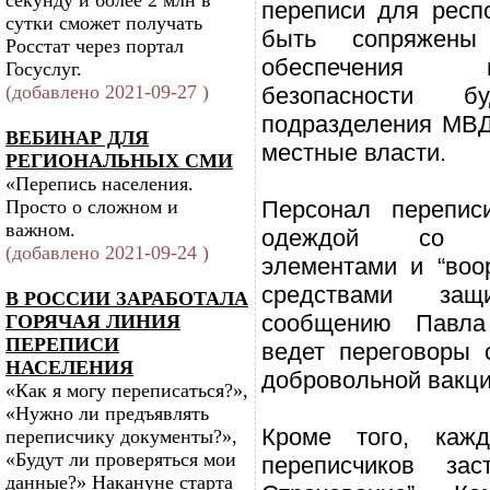
секунду и более 2 млн в
переписи для респ
сутки сможет получать
быть сопряжен
Росстат через портал
обеспечения 
Госуслуг.
(добавлено 2021-09-27 )
безопасности бу
подразделения МВД
ВЕБИНАР ДЛЯ
местные власти.
РЕГИОНАЛЬНЫХ СМИ
«Перепись населения.
Просто о сложном и
Персонал перепис
важном.
одеждой со св
(добавлено 2021-09-24 )
элементами и “воо
средствами за
В РОССИИ ЗАРАБОТАЛА
сообщению Павла
ГОРЯЧАЯ ЛИНИЯ
ПЕРЕПИСИ
ведет переговоры
НАСЕЛЕНИЯ
добровольной вакци
«Как я могу переписаться?»,
«Нужно ли предъявлять
Кроме того, каж
переписчику документы?»,
«Будут ли проверяться мои
переписчиков за
данные?» Накануне старта