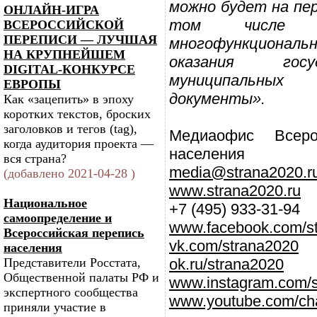
можно будет на пер
ОНЛАЙН-ИГРА
том числе 
ВСЕРОССИЙСКОЙ
ПЕРЕПИСИ — ЛУЧШАЯ
многофункцион
НА КРУПНЕЙШЕМ
оказания гос
DIGITAL-КОНКУРСЕ
муниципальн
ЕВРОПЫ
документы».
Как «зацепить» в эпоху
коротких текстов, броских
заголовков и тегов (tag),
Медиаофис Всеро
когда аудитория проекта —
населения
вся страна?
media@strana2020.r
(добавлено 2021-04-28 )
www.strana2020.ru
Национальное
+7 (495) 933-31-94
самоопределение и
www.facebook.com/s
Всероссийская перепись
vk.com/strana2020
населения
Представители Росстата,
ok.ru/strana2020
Общественной палаты РФ и
www.instagram.com/
экспертного сообщества
www.youtube.com/ch
приняли участие в