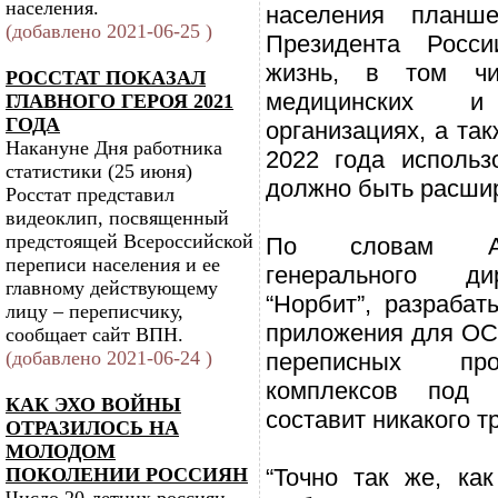
населения.
населения планш
(добавлено 2021-06-25 )
Президента Росси
жизнь, в том ч
РОССТАТ ПОКАЗАЛ
медицинских и 
ГЛАВНОГО ГЕРОЯ 2021
ГОДА
организациях, а та
Накануне Дня работника
2022 года использ
статистики (25 июня)
должно быть расши
Росстат представил
видеоклип, посвященный
предстоящей Всероссийской
По словам Ан
переписи населения и ее
генерального ди
главному действующему
“Норбит”, разраба
лицу – переписчику,
приложения для ОС 
сообщает сайт ВПН.
(добавлено 2021-06-24 )
переписных прог
комплексов под 
КАК ЭХО ВОЙНЫ
составит никакого т
ОТРАЗИЛОСЬ НА
МОЛОДОМ
ПОКОЛЕНИИ РОССИЯН
“Точно так же, ка