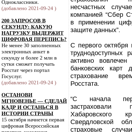
Одноклассники.
несчастных случа
(добавлено 2021-09-24 )
компанией “Сбер Ст
200 ЗАПРОСОВ В
в применении циф
СЕКУНДУ: КАКУЮ
защите данных”.
НАГРУЗКУ ВЫДЕРЖИТ
ЦИФРОВАЯ ПЕРЕПИСЬ?
С первого октября 
Не менее 30 заполненных
электронных анкет в
труднодоступных р
секунду и более 2 млн в
активно вовлечен
сутки сможет получать
банковских карт 
Росстат через портал
страхование вре
Госуслуг.
(добавлено 2021-09-24 )
Росстата.
ОСТАНОВИ
“С начала пе
МГНОВЕНЬЕ — СДЕЛАЙ
застраховали 
КАДР И ОСТАНЬСЯ В
ИСТОРИИ СТРАНЫ
Хабаровского 
15 октября начнется первая
Свердловской обл
цифровая Всероссийская
страховые случ