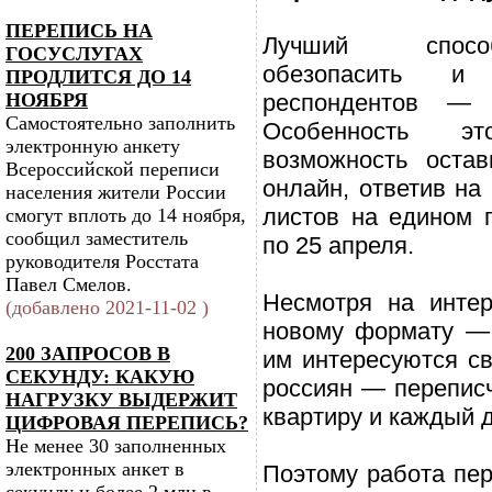
ПЕРЕПИСЬ НА
Лучший спосо
ГОСУСЛУГАХ
обезопасить и
ПРОДЛИТСЯ ДО 14
НОЯБРЯ
респондентов — 
Самостоятельно заполнить
Особенность э
электронную анкету
возможность оста
Всероссийской переписи
онлайн, ответив на
населения жители России
листов на едином п
смогут вплоть до 14 ноября,
сообщил заместитель
по 25 апреля.
руководителя Росстата
Павел Смелов.
Несмотря на интер
(добавлено 2021-11-02 )
новому формату —
200 ЗАПРОСОВ В
им интересуются с
СЕКУНДУ: КАКУЮ
россиян — перепис
НАГРУЗКУ ВЫДЕРЖИТ
квартиру и каждый 
ЦИФРОВАЯ ПЕРЕПИСЬ?
Не менее 30 заполненных
электронных анкет в
Поэтому работа пер