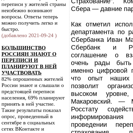
Страхование”. Ко
переписи у жителей страны
Сбера — давние пар
неизбежно возникают
вопросы. Ответы теперь
можно получить легко и
Как отметил испол
быстро.
департамента по р
(добавлено 2021-09-24 )
Сбербанка Иван Ма
Сбербанк и Ро
БОЛЬШИНСТВО
РОССИЯН ЗНАЮТ О
соглашение о вз
ПЕРЕПИСИ И
очень рады быть
ПЛАНИРУЮТ В НЕЙ
именно цифровой п
УЧАСТВОВАТЬ
что опыт наших
82% опрошенных жителей
России знают и слышали о
позволит органи
предстоящей переписи
высоком уровне
населения, 69% планируют
Макаровский. — 
принять в ней участие.
Росстату содей
Такие результаты показал
информирован
опрос, проведенный в
сентябре в социальных
проведении пер
сетях ВКонтакте и
страхования п