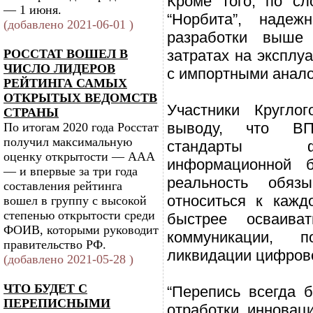
Кроме того, по сл
— 1 июня.
“Норбита”, надежн
(добавлено 2021-06-01 )
разработки выше
РОССТАТ ВОШЕЛ В
затратах на эксплу
ЧИСЛО ЛИДЕРОВ
с импортными анало
РЕЙТИНГА САМЫХ
ОТКРЫТЫХ ВЕДОМСТВ
Участники Кругло
СТРАНЫ
выводу, что В
По итогам 2020 года Росстат
получил максимальную
стандарты 
оценку открытости — ААА
информационной б
— и впервые за три года
реальность обязы
составления рейтинга
относиться к кажд
вошел в группу с высокой
степенью открытости среди
быстрее осваива
ФОИВ, которыми руководит
коммуникации, п
правительство РФ.
ликвидации цифрово
(добавлено 2021-05-28 )
ЧТО БУДЕТ С
“Перепись всегда 
ПЕРЕПИСНЫМИ
отработки инновац