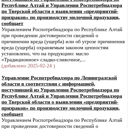
Республике Алтай и Управления Роспотребнадзора
по Тверской области о выявлении «предприятий-
призраков» по производству молочной продукции,
сообщает
Управлением Роспотребнадзора по Республике Алтай
при проведении достоверности сведений о
причинении вреда (ущерба) или об угрозе причинения
вреда (ущерба) охраняемым законом ценностям
установлено, что на продукцию: масло
«Традиционное» сладко-сливочное,...
(добавлено 2025-02-24 )
Управление Роспотребнадзора по Ленинградской
области в соответствии с информацией,
поступившей из Управления Роспотребнадзора по
Республике Алтай и Управления Роспотребнадзора
по Тверской области о выявлении «предприятий-
призраков» по производству молочной продукции,
сообщает
Управлением Роспотребнадзора по Республике Алтай
при проведении достоверности сведений о