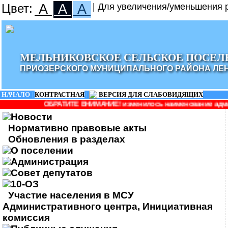
Цвет:
A
A
A
| Для увеличения/уменьшения р
МЕЛЬНИКОВСКОЕ СЕЛЬСКОЕ ПОСЕЛ
ПРИОЗЕРСКОГО МУНИЦИПАЛЬНОГО РАЙОНА ЛЕ
НАЧАЛО
|
КОНТРАСТНАЯ
|
ВЕРСИЯ ДЛЯ СЛАБОВИДЯЩИХ
ИТЕ ВНИМАНИЕ! изменилось наименование администрации: Админис
Новости
Нормативно правовые акты
Обновления в разделах
О поселении
Администрация
Совет депутатов
10-ОЗ
Участие населения в МСУ
Административного центра, Инициативная
комиссия