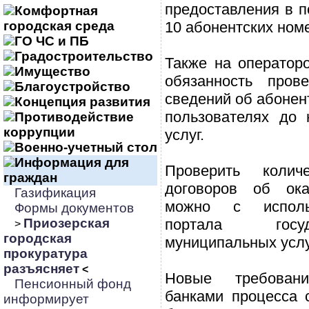
предоставления в п
Комфортная
городская среда
10 абонентских ном
ГО ЧС и ПБ
Градостроительство
Также на операторо
Имущество
обязанность прове
Благоустройство
сведений об абонен
Концепция развития
пользователях до 
Противодействие
коррупции
услуг.
Военно-учетный стол
Информация для
Проверить колич
граждан
договоров об ока
Газификация
можно с исполь
Формы документов
Приозерская
портала госу
>
городская
муниципальных услу
прокуратура
разъясняет
<
Новые требован
Пенсионный фонд
банками процесса 
информирует