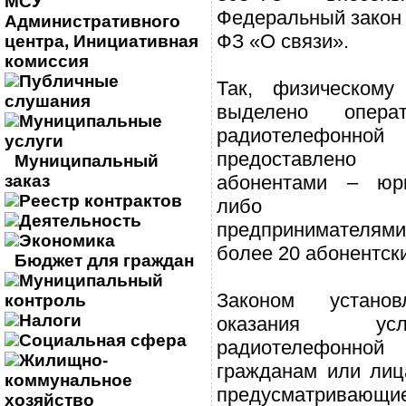
МСУ
Федеральный закон 
Административного
ФЗ «О связи».
центра, Инициативная
комиссия
Публичные
Так, физическом
слушания
выделено опера
Муниципальные
радиотелефо
услуги
предоставлено
Муниципальный
заказ
абонентами – юр
Реестр контрактов
либо инди
Деятельность
предпринимателями
Экономика
более 20 абонентск
Бюджет для граждан
Муниципальный
Законом установ
контроль
Налоги
оказания ус
Социальная сфера
радиотелефонной 
Жилищно-
гражданам или лиц
коммунальное
предусматриваю
хозяйство