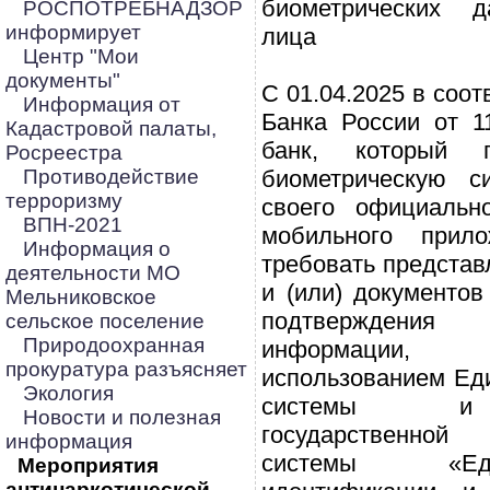
биометрических д
РОСПОТРЕБНАДЗОР
информирует
лица
Центр "Мои
документы"
С 01.04.2025 в соот
Информация от
Банка России от 1
Кадастровой палаты,
банк, который 
Росреестра
Противодействие
биометрическую с
терроризму
своего официальн
ВПН-2021
мобильного прил
Информация о
требовать представ
деятельности МО
и (или) документов
Мельниковское
подтверждения
сельское поселение
Природоохранная
информации,
прокуратура разъясняет
использованием Ед
Экология
системы и 
Новости и полезная
государственно
информация
системы «Ед
Мероприятия
антинаркотической