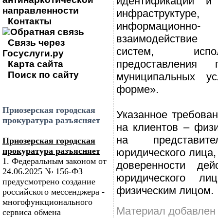
идентификации и
направленности
инфраструктуре
Контакты
информационно-
Обратная связь
взаимодействие
Связь через
систем, исп
Госуслуги.ру
предоставления 
Карта сайта
Поиск по сайту
муниципальных ус
форме».
Приозерская городская
Указанное требован
прокуратура разъясняет
на клиентов – физи
на представи
Приозерская городская
прокуратура разъясняет
юридического лица,
1. Федеральным законом от
доверенности дей
24.06.2025 № 156-ФЗ
юридического ли
предусмотрено создание
физическим лицом.
российского мессенджера -
многофункционального
Материал добавлен 
сервиса обмена