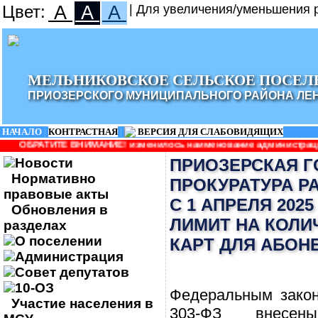
Цвет:
A
A
A
| Для увеличения/уменьшения р
МЕЛЬНИКОВСКОЕ СЕЛЬСКОЕ ПОСЕЛ
ПРИОЗЕРСКОГО МУНИЦИПАЛЬНОГО РАЙОНА ЛЕ
НАЧАЛО
|
КОНТРАСТНАЯ
|
ВЕРСИЯ ДЛЯ СЛАБОВИДЯЩИХ
 ВНИМАНИЕ! изменилось наименование администрации: Администрац
Новости
ПРИОЗЕРСКАЯ 
Нормативно
ПРОКУРАТУРА Р
правовые акты
С 1 АПРЕЛЯ 202
Обновления в
ЛИМИТ НА КОЛИ
разделах
О поселении
КАРТ ДЛЯ АБОН
Администрация
Совет депутатов
10-ОЗ
Федеральным закон
Участие населения в
303-ФЗ внесе