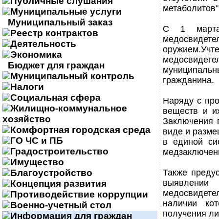
Публичные слушания
метаболитов"
Муниципальные услуги
Муниципальный заказ
С 1 марта
Реестр контрактов
медосвидет
Деятельность
оружием.Учт
Экономика
медосвидетел
Бюджет для граждан
муниципаль
Муниципальный контроль
гражданина.
Налоги
Социальная сфера
Наряду с про
Жилищно-коммунальное
веществ и и
хозяйство
Заключения 
Комфортная городская среда
виде и разме
ГО ЧС и ПБ
в единой си
Градостроительство
медзаключени
Имущество
Благоустройство
Также преду
выявлени
Концепция развития
медосвидете
Противодействие коррупции
наличии ко
Военно-учетный стол
получения ли
Информация для граждан