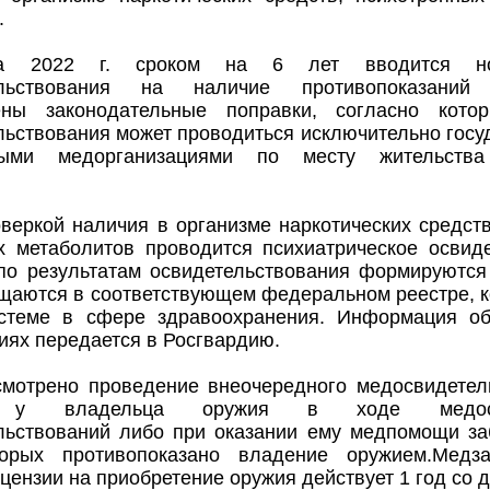
.
 2022 г. сроком на 6 лет вводится но
ельствования на наличие противопоказани
ены законодательные поправки, согласно кото
ьствования может проводиться исключительно госу
ными медорганизациями по месту жительства
веркой наличия в организме наркотических средст
х метаболитов проводится психиатрическое освиде
по результатам освидетельствования формируются
щаются в соответствующем федеральном реестре, к
стеме в сфере здравоохранения. Информация о
ях передается в Росгвардию.
смотрено проведение внеочередного медосвидетел
и у владельца оружия в ходе медос
льствований либо при оказании ему медпомощи за
торых противопоказано владение оружием.Медз
цензии на приобретение оружия действует 1 год со д