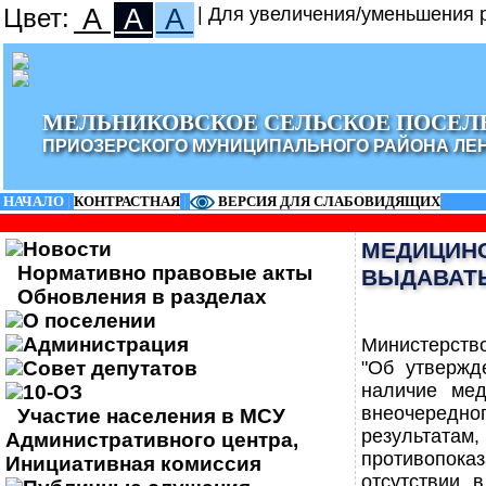
Цвет:
A
A
A
| Для увеличения/уменьшения р
МЕЛЬНИКОВСКОЕ СЕЛЬСКОЕ ПОСЕЛ
ПРИОЗЕРСКОГО МУНИЦИПАЛЬНОГО РАЙОНА ЛЕ
НАЧАЛО
|
КОНТРАСТНАЯ
|
ВЕРСИЯ ДЛЯ СЛАБОВИДЯЩИХ
Новости
МЕДИЦИНС
Нормативно правовые акты
ВЫДАВАТЬ
Обновления в разделах
О поселении
Администрация
Министерство
Совет депутатов
"Об утвержд
наличие мед
10-ОЗ
внеочередн
Участие населения в МСУ
результатам
Административного центра,
противопок
Инициативная комиссия
отсутствии 