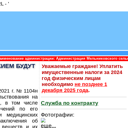
 - '
дминистрации: Администрация Мельниковского сельского поселен
ИЕМ БУДУТ
Уважаемые граждане! Уплатить
имущественные налоги за 2024
год физическим лицам
необходимо
не позднее 1
декабря 2025 года
.
2021 г. № 1104н
льствования на
Служба по контракту
, в том числе
ючений по его
Фотографии:
и медицинских
заключения об
еще...
х веществ и их