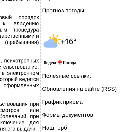
Прогноз погоды:
вый порядок
й к владению
рым процедура
дарственными и
 (пребывания)
в, психотропных
тельствование.
 в электронном
Полезные ссылки:
оторый ведется
б оформленных
Обновления на сайте (RSS)
График приема
ьствования при
мотров или
Формы документов
болеваний, при
аключение для
Наш герб
ня его выдачи.