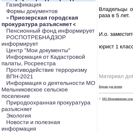
Газификация
Владельцы о
Формы документов
раза в 5 лет.
Приозерская городская
>
прокуратура разъясняет
<
Пенсионный фонд информирует
И.о. замести
РОСПОТРЕБНАДЗОР
информирует
юрист 1 клас
Центр "Мои документы"
Информация от Кадастровой
палаты, Росреестра
Противодействие терроризму
ВПН-2021
Материал доб
Информация о деятельности МО
Версия для печати
Мельниковское сельское
поселение
©
МО Мельниковское сель
Природоохранная прокуратура
разъясняет
Экология
Новости и полезная
информация