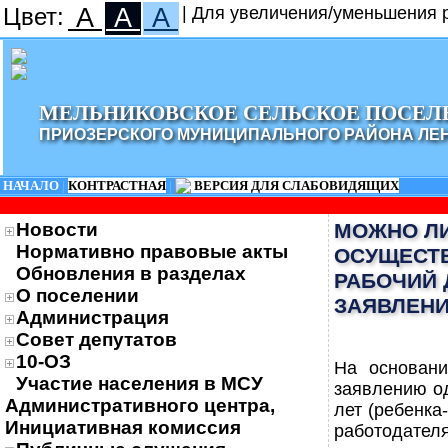
Цвет:
A
A
A
| Для увеличения/уменьшения р
МЕЛЬНИКОВСКОЕ СЕЛЬСКОЕ ПОСЕЛ
ПРИОЗЕРСКОГО МУНИЦИПАЛЬНОГО РАЙОНА ЛЕ
НАЧАЛО
|
КОНТРАСТНАЯ
|
ВЕРСИЯ ДЛЯ СЛАБОВИДЯЩИХ
Новости
МОЖНО ЛИ
Нормативно правовые акты
ОСУЩЕСТ
Обновления в разделах
РАБОЧИЙ 
О поселении
ЗАЯВЛЕНИ
Администрация
Совет депутатов
10-ОЗ
На основани
Участие населения в МСУ
заявлению од
Административного центра,
лет (ребенка
Инициативная комиссия
работодател