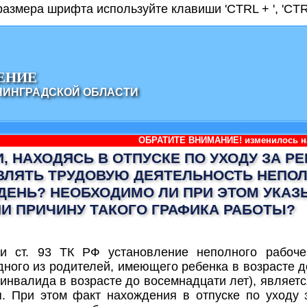
азмера шрифта используйте клавиши 'CTRL + ', 'CTRL
ЕНИЕ
НИНГРАДСКОЙ ОБЛАСТИ
ОБРАТИТЕ ВНИМАНИЕ! изменилось наименование адми
, НАХОДЯСЬ В ОТПУСКЕ ПО УХОДУ ЗА Р
ВЛЯТЬ ТРУДОВУЮ ДЕЯТЕЛЬНОСТЬ НЕПО
ДЕНЬ? НЕОБХОДИМО ЛИ ПРИ ЭТОМ УКАЗ
И ПРИЧИНУ ТАКОГО ГРАФИКА РАБОТЫ?
и ст. 93 ТК РФ установление неполного рабоче
ного из родителей, имеющего ребенка в возрасте 
-инвалида в возрасте до восемнадцати лет), являет
я. При этом факт нахождения в отпуске по уходу 