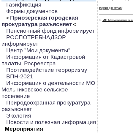
Газификация
Версия для печати
Формы документов
Приозерская городская
>
©
МО Мельниковское сель
прокуратура разъясняет
<
Пенсионный фонд информирует
РОСПОТРЕБНАДЗОР
информирует
Центр "Мои документы"
Информация от Кадастровой
палаты, Росреестра
Противодействие терроризму
ВПН-2021
Информация о деятельности МО
Мельниковское сельское
поселение
Природоохранная прокуратура
разъясняет
Экология
Новости и полезная информация
Мероприятия