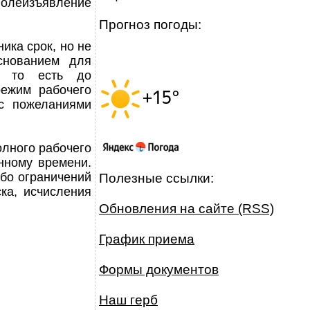
волеизъявление
Прогноз погоды:
ика срок, но не
снованием для
и, то есть до
режим рабочего
 с пожеланиями
олного рабочего
нному времени.
бо ограничений
Полезные ссылки:
ка, исчисления
Обновления на сайте (RSS)
График приема
Формы документов
Наш герб