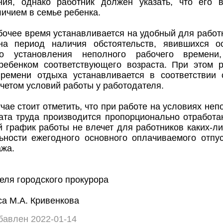
ния, однако работник должен указать, что его 
личием в семье ребенка.
очее время устанавливается на удобный для работн
а период наличия обстоятельств, явившихся о
ого установления неполного рабочего времен
ребенком соответствующего возраста. При этом 
ремени отдыха устанавливается в соответствии
учетом условий работы у работодателя.
чае стоит отметить, что при работе на условиях неп
ата труда производится пропорционально отработа
 график работы не влечет для работников каких-ли
ьности ежегодного основного оплачиваемого отпус
ажа.
теля городского прокурора
са М.А. Кривенкова
бавлен 2022-01-14