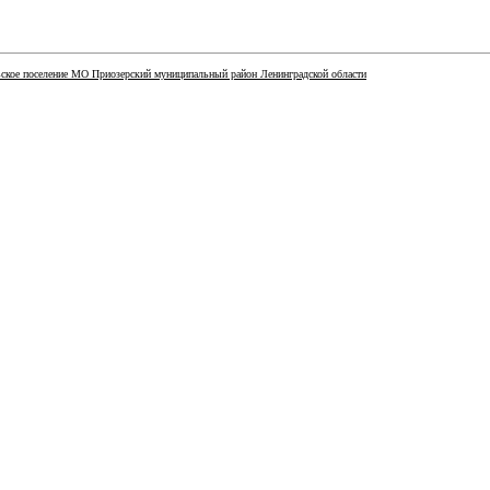
ское поселение МО Приозерский муниципальный район Ленинградской области