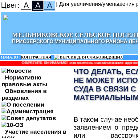
Цвет:
A
A
A
| Для увеличения/уменьшения р
МЕЛЬНИКОВСКОЕ СЕЛЬСКОЕ ПОСЕЛ
ПРИОЗЕРСКОГО МУНИЦИПАЛЬНОГО РАЙОНА ЛЕ
НАЧАЛО
|
КОНТРАСТНАЯ
|
ВЕРСИЯ ДЛЯ СЛАБОВИДЯЩИХ
ТЕ ВНИМАНИЕ! изменилось наименование администрации: Админист
Новости
ЧТО ДЕЛАТЬ, Е
Нормативно
НЕ МОЖЕТ ИСП
правовые акты
СУДА В СВЯЗИ 
Обновления в
МАТЕРИАЛЬНЫМ
разделах
О поселении
Администрация
Совет депутатов
В таком случае нео
10-ОЗ
заявлением о пред
Участие населения в
или рассроч