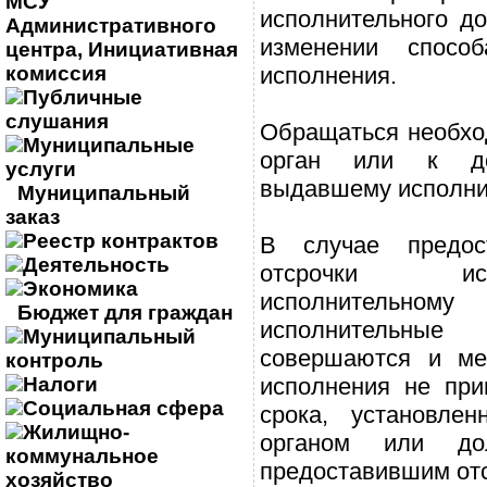
МСУ
исполнительного до
Административного
изменении спосо
центра, Инициативная
комиссия
исполнения.
Публичные
слушания
Обращаться необход
Муниципальные
орган или к до
услуги
выдавшему исполни
Муниципальный
заказ
Реестр контрактов
В случае предос
Деятельность
отсрочки и
Экономика
исполнительн
Бюджет для граждан
исполнительн
Муниципальный
совершаются и ме
контроль
Налоги
исполнения не при
Социальная сфера
срока, установлен
Жилищно-
органом или до
коммунальное
предоставившим отс
хозяйство