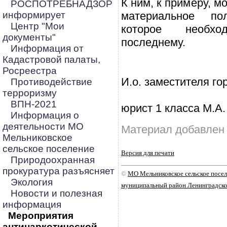
К ним, к примеру, м
РОСПОТРЕБНАДЗОР
информирует
материальное по
Центр "Мои
которое необхо
документы"
последнему.
Информация от
Кадастровой палаты,
Росреестра
И.о. заместителя го
Противодействие
терроризму
ВПН-2021
юрист 1 класса М.А
Информация о
деятельности МО
Материал добавлен 
Мельниковское
сельское поселение
Версия для печати
Природоохранная
прокуратура разъясняет
©
МО Мельниковское сельское посе
Экология
муниципальный район Ленинградско
Новости и полезная
информация
Мероприятия
антинаркотической