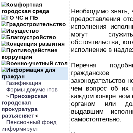
Комфортная
Необходимо знать, 
городская среда
ГО ЧС и ПБ
предоставления отс
Градостроительство
исполнения исполн
Имущество
могут служит
Благоустройство
обстоятельства, ко
Концепция развития
исполнение в надле
Противодействие
коррупции
Военно-учетный стол
Перечня подобн
Информация для
гражданское 
граждан
законодательство не
Газификация
чем вопрос об их 
Формы документов
каждом конкретном 
Приозерская
>
городская
органом или до
прокуратура
выдавшим исполни
разъясняет
<
самостоятельно.
Пенсионный фонд
информирует