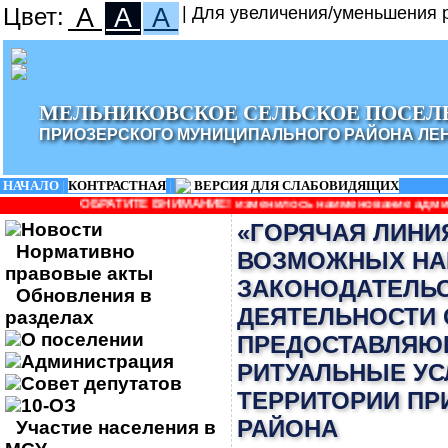
Цвет:
A
A
A
| Для увеличения/уменьшения р
МЕЛЬНИКОВСКОЕ СЕЛЬСКОЕ ПОСЕЛ
ПРИОЗЕРСКОГО МУНИЦИПАЛЬНОГО РАЙОНА ЛЕ
НАЧАЛО
|
КОНТРАСТНАЯ
|
ВЕРСИЯ ДЛЯ СЛАБОВИДЯЩИХ
ИТЕ ВНИМАНИЕ! изменилось наименование администрации: Админис
Новости
«ГОРЯЧАЯ ЛИНИ
Нормативно
ВОЗМОЖНЫХ НА
правовые акты
ЗАКОНОДАТЕЛЬС
Обновления в
ДЕЯТЕЛЬНОСТИ 
разделах
О поселении
ПРЕДОСТАВЛЯЮ
Администрация
РИТУАЛЬНЫЕ УС
Совет депутатов
ТЕРРИТОРИИ ПР
10-ОЗ
РАЙОНА
Участие населения в