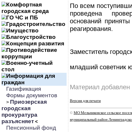
Комфортная
По всем поступивш
городская среда
проведена прове
ГО ЧС и ПБ
оснований приняты
Градостроительство
реагирования.
Имущество
Благоустройство
Концепция развития
Противодействие
Заместитель городс
коррупции
Военно-учетный
младший советник ю
стол
Информация для
граждан
Материал добавлен 
Газификация
Формы документов
Версия для печати
Приозерская
>
городская
©
МО Мельниковское сельское посе
прокуратура
муниципальный район Ленинградско
разъясняет
<
Пенсионный фонд