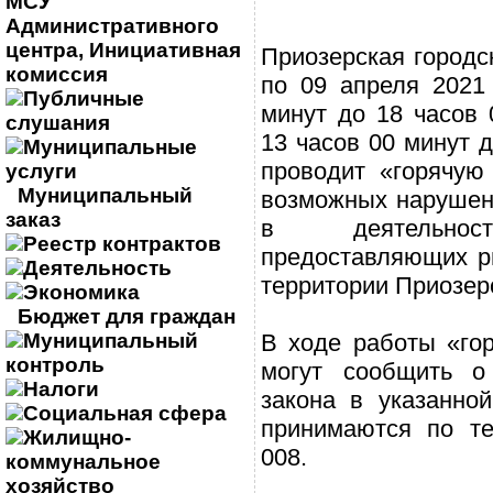
МСУ
Административного
центра, Инициативная
Приозерская городс
комиссия
по 09 апреля 2021
Публичные
минут до 18 часов 
слушания
13 часов 00 минут д
Муниципальные
проводит «горячую
услуги
Муниципальный
возможных нарушен
заказ
в деятельност
Реестр контрактов
предоставляющих р
Деятельность
территории Приозер
Экономика
Бюджет для граждан
Муниципальный
В ходе работы «го
контроль
могут сообщить о
Налоги
закона в указанно
Социальная сфера
принимаются по те
Жилищно-
008.
коммунальное
хозяйство