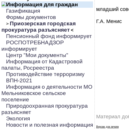
Информация для граждан
младший сов
Газификация
Формы документов
Г.А. Менис
Приозерская городская
>
прокуратура разъясняет
<
Пенсионный фонд информирует
РОСПОТРЕБНАДЗОР
информирует
Центр "Мои документы"
Информация от Кадастровой
палаты, Росреестра
Противодействие терроризму
ВПН-2021
Информация о деятельности МО
Мельниковское сельское
поселение
Природоохранная прокуратура
разъясняет
Материал до
Экология
Новости и полезная информация
Версия для печати