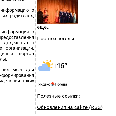
ь информацию о
 их родителях,
еще...
я информация о
предоставления
Прогноз погоды:
о документах о
 организации.
диный портал
лы.
ления мест для
информирования
ыделения таких
Полезные ссылки:
Обновления на сайте (RSS)