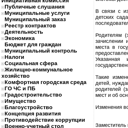
Инициативная комиссия
Публичные слушания
В связи с и
Муниципальные услуги
детских сад
Муниципальный заказ
последовател
Реестр контрактов
Деятельность
Родителям (
Экономика
зачислении 
Бюджет для граждан
места в гос
Муниципальный контроль
предоставле
Налоги
Указанная 
Социальная сфера
государствен
Жилищно-коммунальное
хозяйство
Такие измен
Комфортная городская среда
детей, нужд
ГО ЧС и ПБ
родителей (
Градостроительство
мест и об ос
Имущество
Благоустройство
Изменения вс
Концепция развития
Противодействие коррупции
Заместитель 
Военно-учетный стол