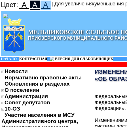
Цвет:
A
A
A
| Для увеличения/уменьшения р
МЕЛЬНИКОВСКОЕ СЕЛЬСКОЕ П
ПРИОЗЕРСКОГО МУНИЦИПАЛЬНОГО РАЙ
НАЧАЛО
|
КОНТРАСТНАЯ
|
ВЕРСИЯ ДЛЯ СЛАБОВИДЯЩИХ
Новости
ИЗМЕНЕНИ
Нормативно правовые акты
«ОБ ОБРА
Обновления в разделах
О поселении
Администрация
Федеральны
Совет депутатов
Федеральный
Федерации».
10-ОЗ
Участие населения в МСУ
Изменениям
Административного центра,
системы дост