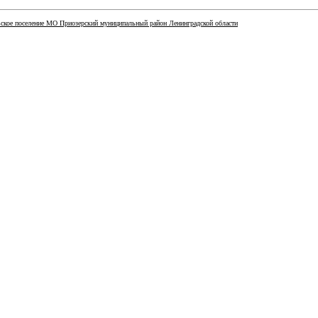
ское поселение МО Приозерский муниципальный район Ленинградской области