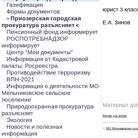
Газификация
юрист 3 клас
Формы документов
Приозерская городская
>
Е.А. Зинов
прокуратура разъясняет
<
Пенсионный фонд информирует
РОСПОТРЕБНАДЗОР
информирует
Центр "Мои документы"
Информация от Кадастровой
палаты, Росреестра
Противодействие терроризму
ВПН-2021
Информация о деятельности МО
Мельниковское сельское
поселение
Материал доб
Природоохранная прокуратура
разъясняет
Версия для печати
Экология
Новости и полезная
©
МО Мельниковское сель
информация