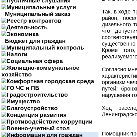
Публичные слушания
Муниципальные услуги
Так, в ходе 
Муниципальный заказ
район, посе
Реестр контрактов
дизельного т
Деятельность
что допуст
Экономика
соответству
Бюджет для граждан
существенно
Муниципальный контроль
Кроме того
Налоги
реализуемого
Социальная сфера
Жилищно-коммунальное
Согласно мне
хозяйство
характерист
Комфортная городская среда
организм чел
ГО ЧС и ПБ
путей: бронх
Градостроительство
нарушения го
Имущество
Благоустройство
Ход рассле
Ленинградск
Концепция развития
Противодействие коррупции
Военно-учетный стол
Помощник пр
Информация для граждан