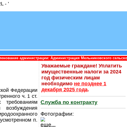
 - '
трации: Администрация Мельниковского сельского поселения При
Уважаемые граждане! Уплатить
имущественные налоги за 2024
год физическим лицам
необходимо
не позднее 1
декабря 2025 года
.
йской Федерации
енного ч. 1 ст.
Служба по контракту
 требованиям
я возбуждения
Фотографии:
родоохранного
дусмотренном п.
еще...