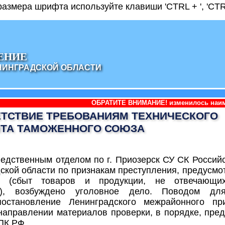
азмера шрифта используйте клавиши 'CTRL + ', 'CTRL
ЕНИЕ
НИНГРАДСКОЙ ОБЛАСТИ
ОБРАТИТЕ ВНИМАНИЕ! изменилось наименование админис
ТСТВИЕ ТРЕБОВАНИЯМ ТЕХНИЧЕСКОГО
НТА ТАМОЖЕННОГО СОЮЗА
ледственным отделом по г. Приозерск СУ СК Росси
ской области по признакам преступления, предусмотр
(сбыт товаров и продукции, не отвечающих
ти), возбуждено уголовное дело. Поводом дл
остановление Ленинградского межрайонного при
направлении материалов проверки, в порядке, пре
УПК РФ.