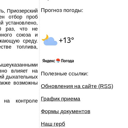
Прогноз погоды:
ть, Приозерский
ен отбор проб
й установлено,
 раз, что не
енного союза и
ужающую среду.
стве топлива,
вышеуказанными
ивно влияет на
Полезные ссылки:
ний дыхательных
 также возможны
Обновления на сайте (RSS)
График приема
 на контроле
Формы документов
Наш герб