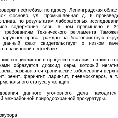
проверки нефтебазы по адресу: Ленинградская облас
лок Сосново, ул. Промышленная д. 6 произвед
оплива, по результатам лабораторных исследовани
имое содержание серы в нем превышено в 30
ет требованиям Технического регламента Тамож
 нарушает права граждан на благоприятную окр
, данный факт свидетельствует о низком каче
 на названной нефтебазе.
нию специалистов в процессе сжигания топлива с 
иками образуется диоксид серы, который негат
овека: развиваются хронические заболевания верх
ит, ренит, фарингит, ларингит, пневмосклероз, а
рмонального статуса у женщин.
дования данного уголовного дела находится
ой межрайонной природоохранной прокуратуры.
окурора