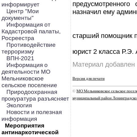
предусмотренного
информирует
Центр "Мои
назначил ему админ
документы"
Информация от
Кадастровой палаты,
старший помощник 
Росреестра
Противодействие
юрист 2 класса Р.Э.
терроризму
ВПН-2021
Материал добавлен 
Информация о
деятельности МО
Мельниковское
Версия для печати
сельское поселение
Природоохранная
©
МО Мельниковское сельское посе
прокуратура разъясняет
муниципальный район Ленинградско
Экология
Новости и полезная
информация
Мероприятия
антинаркотической