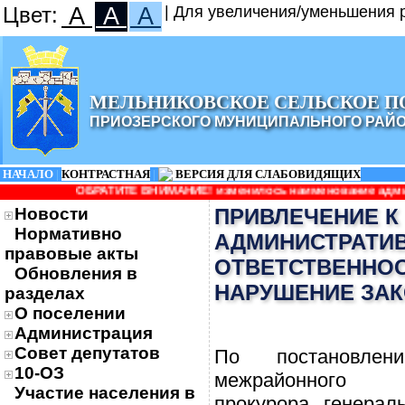
Цвет:
A
A
A
| Для увеличения/уменьшения р
МЕЛЬНИКОВСКОЕ СЕЛЬСКОЕ П
ПРИОЗЕРСКОГО МУНИЦИПАЛЬНОГО РАЙ
НАЧАЛО
|
КОНТРАСТНАЯ
|
ВЕРСИЯ ДЛЯ СЛАБОВИДЯЩИХ
ИТЕ ВНИМАНИЕ! изменилось наименование администрации: Админис
Новости
ПРИВЛЕЧЕНИЕ К
Нормативно
АДМИНИСТРАТИ
правовые акты
ОТВЕТСТВЕННОС
Обновления в
НАРУШЕНИЕ ЗА
разделах
О поселении
Администрация
Совет депутатов
По постановлени
10-ОЗ
межрайонного п
Участие населения в
прокурора генера