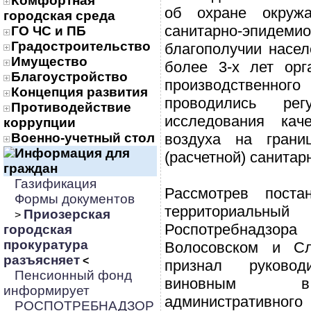
Комфортная
об охране окру
городская среда
санитарно-эпидемио
ГО ЧС и ПБ
Градостроительство
благополучии насел
Имущество
более 3-х лет орг
Благоустройство
производственн
Концепция развития
проводились рег
Противодействие
исследования кач
коррупции
Военно-учетный стол
воздуха на грани
Информация для
(расчетной) санитар
граждан
Газификация
Рассмотрев поста
Формы документов
территориа
Приозерская
>
Роспотребнадзора
городская
прокуратура
Волосовском и Сл
разъясняет
<
признал руковод
Пенсионный фонд
виновным в
информирует
административног
РОСПОТРЕБНАДЗОР