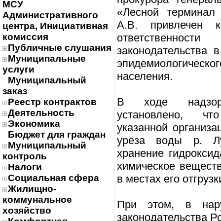
МСУ
«Лесной терминал
Административного
А.В. привлечен к
центра, Инициативная
комиссия
ответственнос
Публичные слушания
законодательства в
Муниципальные
эпидемиологичес
услуги
населения.
Муниципальный
заказ
В ходе надзор
Реестр контрактов
Деятельность
установлено, ч
Экономика
указанной организа
Бюджет для граждан
уреза воды р. Лу
Муниципальный
хранение гидрокси
контроль
химическое вещест
Налоги
Социальная сфера
в местах его отгрузк
Жилищно-
коммунальное
При этом, в нар
хозяйство
законодательства Р