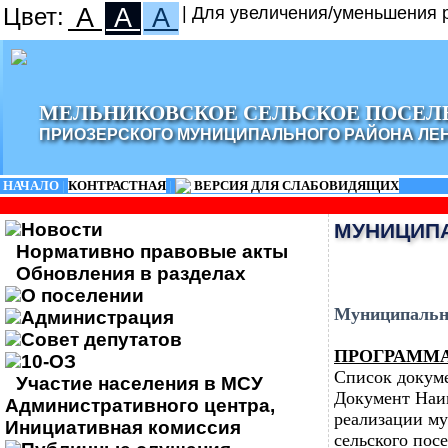
Цвет:
A
A
A
| Для увеличения/уменьшения р
МЕЛЬНИКОВСКОЕ СЕЛЬСКОЕ ПОСЕЛ
ПРИОЗЕРСКОГО МУНИЦИПАЛЬНОГО РАЙОНА ЛЕ
НАЧАЛО
|
КОНТРАСТНАЯ
|
ВЕРСИЯ ДЛЯ СЛАБОВИДЯЩИХ
Новости
МУНИЦИПА
Нормативно правовые акты
Обновления в разделах
О поселении
Муниципальны
Администрация
Совет депутатов
ПРОГРАММА Р
10-ОЗ
Список докум
Участие населения в МСУ
Документ Наим
Административного центра,
реализации м
Инициативная комиссия
сельского посе