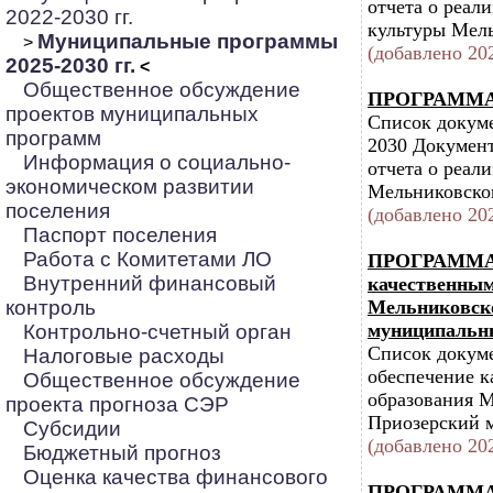
отчета о реал
2022-2030 гг.
культуры Мель
Муниципальные программы
>
(добавлено 202
2025-2030 гг.
<
Общественное обсуждение
ПРОГРАММА
проектов муниципальных
Список док
программ
2030 Докумен
Информация о социально-
отчета о реа
экономическом развитии
Мельниковского
поселения
(добавлено 202
Паспорт поселения
Работа с Комитетами ЛО
ПРОГРАММА Р
Внутренний финансовый
качественным
контроль
Мельниковско
муниципальны
Контрольно-счетный орган
Список докум
Налоговые расходы
обеспечение к
Общественное обсуждение
образования М
проекта прогноза СЭР
Приозерский м
Субсидии
(добавлено 202
Бюджетный прогноз
Оценка качества финансового
ПРОГРАММА Р