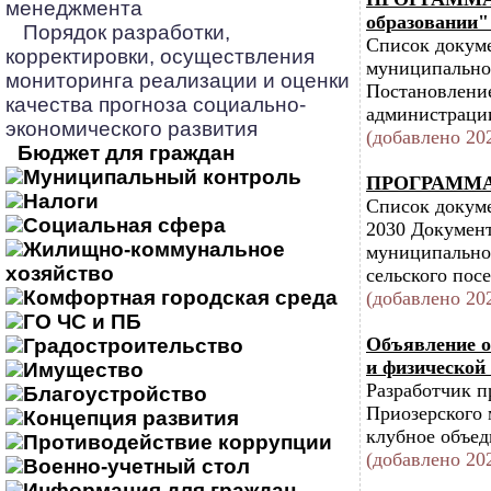
менеджмента
образовании"
Порядок разработки,
Список докум
корректировки, осуществления
муниципальном
мониторинга реализации и оценки
Постановлени
качества прогноза социально-
администрации
экономического развития
(добавлено 202
Бюджет для граждан
Муниципальный контроль
ПРОГРАММА
Налоги
Список док
Социальная сфера
2030 Докумен
Жилищно-коммунальное
муниципально
хозяйство
сельского посе
Комфортная городская среда
(добавлено 202
ГО ЧС и ПБ
Объявление о
Градостроительство
и физической
Имущество
Разработчик п
Благоустройство
Приозерского
Концепция развития
клубное объед
Противодействие коррупции
(добавлено 202
Военно-учетный стол
Информация для граждан