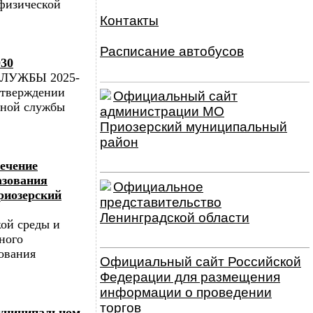
 физической
Контакты
Расписание автобусов
30
ЛУЖБЫ 2025-
утверждении
Официальный сайт
ьной службы
администрации МО
Приозерский муниципальный
район
ечение
азования
Официальное
риозерский
представительство
Ленинградской области
ой среды и
ного
ования
Официальный сайт Российской
Федерации для размещения
информации о проведении
торгов
униципальном