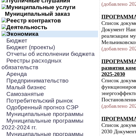
Публичные слушания
(добавлено 202
Муниципальные услуги
Муниципальный заказ
ПРОГРАММА Р
Реестр контрактов
Список докум
Деятельность
Документ Наим
Экономика
реализации м
Бюджет
Мельниковског
Бюджет (проекты)
(добавлено 202
Отчеты об исполнении бюджета
Реестры расходных
ПРОГРАММА Р
обязательств
развития ком
Аренда
2025-2030
Предпринимательство
Список докум
функциониров
Малый бизнес
энергоэффекти
Самозанятые
Постановление
Потребительский рынок
(добавлено 202
Одобренный прогноз СЭР
Муниципальные программы
ПРОГРАММА Р
Муниципальные программы
Список докум
2022-2024 гг.
2030 Докумен
Муниципальные программы