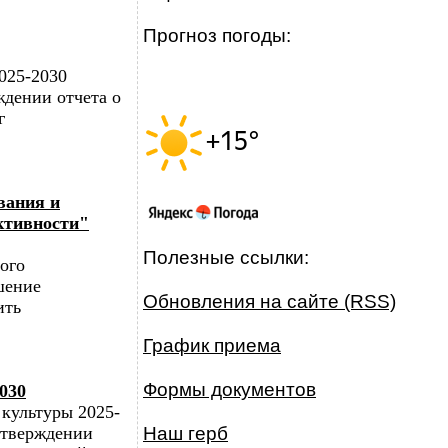
Прогноз погоды:
025-2030
дении отчета о
г
ания и
ктивности"
Полезные ссылки:
ого
шение
Обновления на сайте (RSS)
ить
График приема
Формы документов
030
культуры 2025-
утверждении
Наш герб