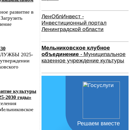
ое развитие в
ЛенОблИнвест -
Загрузить
Инвестиционный портал
ление
Ленинградской области
Мельниковское клубное
30
объединение
- Муниципальное
ЛУЖБЫ 2025-
казенное учреждение культуры
 утверждении
овского
витие культуры
25-2030 годы»
селения
Мельниковское
Решаем вместе