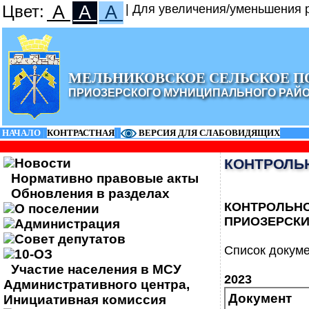
Цвет:
A
A
A
| Для увеличения/уменьшения р
МЕЛЬНИКОВСКОЕ СЕЛЬСКОЕ П
ПРИОЗЕРСКОГО МУНИЦИПАЛЬНОГО РАЙ
НАЧАЛО
|
КОНТРАСТНАЯ
|
ВЕРСИЯ ДЛЯ СЛАБОВИДЯЩИХ
Новости
КОНТРОЛЬ
Нормативно правовые акты
Обновления в разделах
КОНТРОЛЬ
О поселении
ПРИОЗЕРСКИ
Администрация
Совет депутатов
Список докуме
10-ОЗ
Участие населения в МСУ
2023
Административного центра,
Документ
Инициативная комиссия