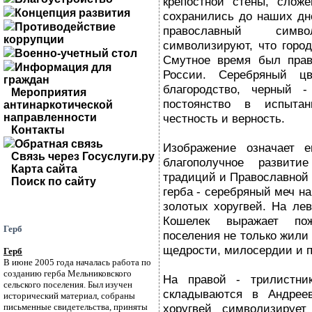
крепостной стены, слож
Концепция развития
сохранились до наших дне
Противодействие
православный сим
коррупции
символизируют, что горо
Военно-учетный стол
Смутное время был пра
Информация для
России. Серебряный ц
граждан
благородство, черный -
Мероприятия
постоянство в испыта
антинаркотической
направленности
честность и верность.
Контакты
Обратная связь
Изображение означает 
Связь через Госуслуги.ру
благополучное развит
Карта сайта
традиций и Православной 
Поиск по сайту
герба - серебряный меч н
золотых хоругвей. На ле
Кошелек выражает по
Герб
поселения не только жили 
щедрости, милосердии и 
Герб
В июне 2005 года началась работа по
созданию герба Мельниковского
На правой - трилистни
сельского поселения. Был изучен
складываются в Андреев
исторический материал, собраны
письменные свидетельства, приняты
хоругвей символизируе