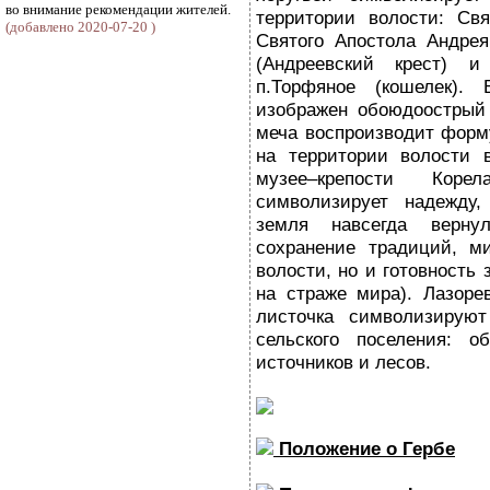
во внимание рекомендации жителей.
территории волости: Свя
(добавлено 2020-07-20 )
Святого Апостола Андрея
(Андреевский крест) 
п.Торфяное (кошелек).
изображен обоюдоострый м
меча воспроизводит форм
на территории волости 
музее–крепости Коре
символизирует надежду,
земля навсегда верну
сохранение традиций, м
волости, но и готовность
на страже мира). Лазор
листочка символизируют
сельского поселения: о
источников и лесов.
Положение о Гербе