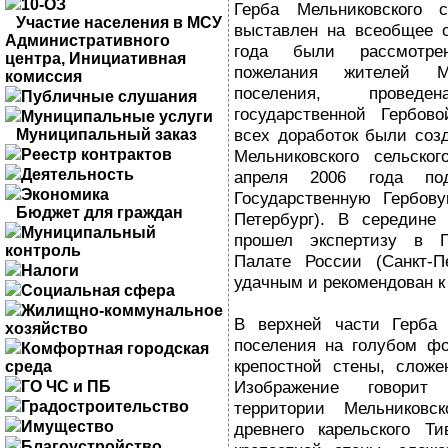
10-ОЗ
Герба Мельниковского 
Участие населения в МСУ
выставлен на всеобщее 
Административного
года были рассмотре
центра, Инициативная
пожелания жителей Ме
комиссия
поселения, провед
Публичные слушания
государственной Гербов
Муниципальные услуги
всех доработок были соз
Муниципальный заказ
Реестр контрактов
Мельниковского сельско
Деятельность
апреля 2006 года по
Экономика
Государственную Гербов
Бюджет для граждан
Петербург). В середине
Муниципальный
прошел экспертизу в Г
контроль
Палате России (Санкт-П
Налоги
удачным и рекомендован к
Социальная сфера
Жилищно-коммунальное
В верхней части Герба 
хозяйство
поселения на голубом ф
Комфортная городская
крепостной стены, сложе
среда
Изображение говори
ГО ЧС и ПБ
Градостроительство
территории Мельниковск
Имущество
древнего карельского Ти
Благоустройство