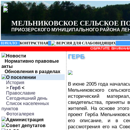
МЕЛЬНИКОВСКОЕ СЕЛЬСКОЕ П
ПРИОЗЕРСКОГО МУНИЦИПАЛЬНОГО РАЙОНА ЛЕ
НАЧАЛО
|
КОНТРАСТНАЯ
|
ВЕРСИЯ ДЛЯ СЛАБОВИДЯЩИХ
ОБРАТИТЕ ВНИМАНИЕ! измени
ГЕРБ
Новости
Нормативно правовые
акты
Обновления в разделах
О поселении
История
В июне 2005 года началас
>
Герб
<
Мельниковского сельско
Православие
исторический материа
Сегодняшний день
свидетельства, приняты 
Список населенных
жителей. На основе этог
пунктов
Фотогалерея
проект Герба Мельниковск
Администрация
его описание, и в се
Совет депутатов
рассмотрения его на Сове