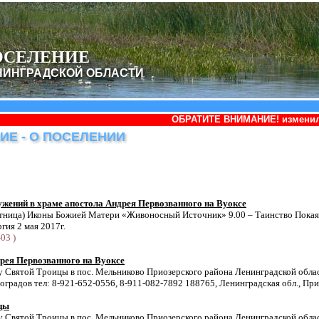
ОСЕЛЕНИЕ
НИНГРАДСКОЙ ОБЛАСТИ
ОБРАТИТЕ ВНИМАНИЕ! изменилось наименов
ИЕ - О ПОСЕЛЕНИИ
ужений в храме апостола Андрея Первозванного на Вуоксе
пятница) Иконы Божией Матери «Живоносный Источник» 9.00 – Таинство Покаян
гия 2 мая 2017г.
03 )
рея Первозванного на Вуоксе
 Святой Троицы в пос. Мельниково Приозерского района Ленинградской облас
градов тел: 8-921-652-0556, 8-911-082-7892 188765, Ленинградская обл., При
цы
 Святой Троицы в пос. Мельниково Приозерского района Ленинградской облас