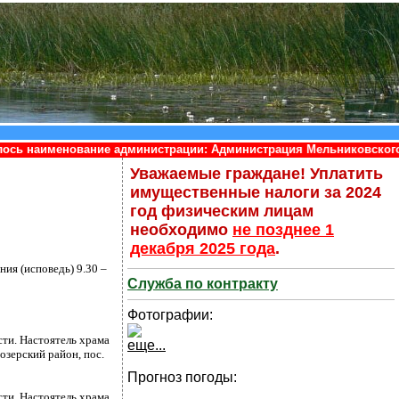
ание администрации: Администрация Мельниковского сельского п
Уважаемые граждане! Уплатить
имущественные налоги за 2024
год физическим лицам
необходимо
не позднее 1
декабря 2025 года
.
ия (исповедь) 9.30 –
Служба по контракту
Фотографии:
ти. Настоятель храма
еще...
озерский район, пос.
Прогноз погоды:
ти. Настоятель храма