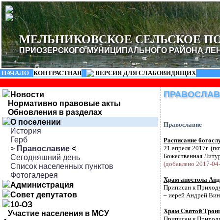
МЕЛЬНИКОВСКОЕ СЕЛЬСКОЕ П
ПРИОЗЕРСКОГО МУНИЦИПАЛЬНОГО РАЙОНА ЛЕ
НАЧАЛО
|
КОНТРАСТНАЯ
|
ВЕРСИЯ ДЛЯ СЛАБОВИДЯЩИХ
ПРАВОСЛАВ
Новости
Нормативно правовые акты
Обновления в разделах
О поселении
Православие
История
Герб
Расписание богосл
>
Православие
<
21 апреля 2017г. (
Божественная Литур
Сегодняшний день
(добавлено 2017-04-
Список населенных пунктов
Фотогалерея
Храм апостола Анд
Администрация
Приписан к Приходу
Совет депутатов
– иерей Андрей Вино
10-ОЗ
Храм Святой Трои
Участие населения в МСУ
Приписан к Приходу