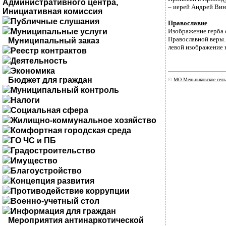
Административного центра,
– иерей Андрей Вино
Инициативная комиссия
Публичные слушания
Православие
Муниципальные услуги
Изображение герба 
Православной веры.
Муниципальный заказ
левой изображение 
Реестр контрактов
Деятельность
Экономика
Бюджет для граждан
©
МО Мельниковское сель
Муниципальный контроль
Налоги
Социальная сфера
Жилищно-коммунальное хозяйство
Комфортная городская среда
ГО ЧС и ПБ
Градостроительство
Имущество
Благоустройство
Концепция развития
Противодействие коррупции
Военно-учетный стол
Информация для граждан
Мероприятия антинаркотической