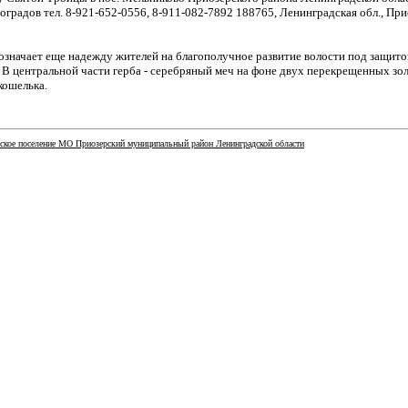
градов тел. 8-921-652-0556, 8-911-082-7892 188765, Ленинградская обл., При
означает еще надежду жителей на благополучное развитие волости под защито
 В центральной части герба - серебряный меч на фоне двух перекрещенных зо
кошелька.
ское поселение МО Приозерский муниципальный район Ленинградской области