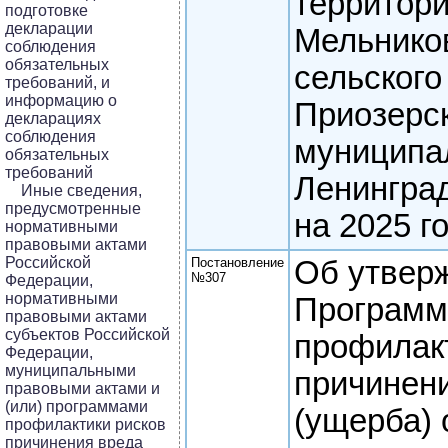
территор
подготовке
декларации
Мельнико
соблюдения
обязательных
сельского
требований, и
информацию о
Приозерс
декларациях
соблюдения
муниципа
обязательных
требований
Ленингра
Иные сведения,
предусмотренные
на 2025 г
нормативными
правовыми актами
Российской
Постановление
Об утвер
№307
Федерации,
нормативными
Програм
правовыми актами
субъектов Российской
профилак
Федерации,
муниципальными
причинен
правовыми актами и
(или) программами
(ущерба)
профилактики рисков
причинения вреда