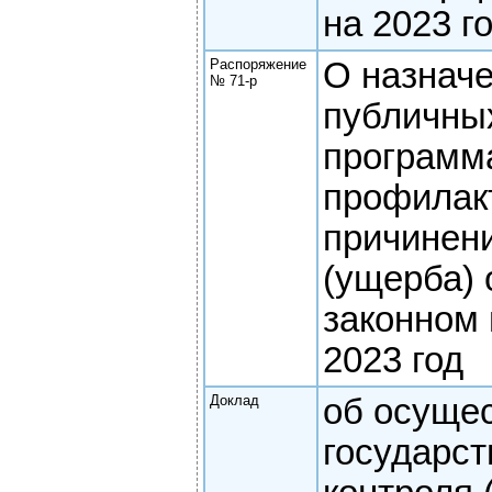
на 2023 г
Распоряжение
О назнач
№ 71-р
публичны
программ
профилак
причинен
(ущерба)
законном
2023 год
Доклад
об осуще
государст