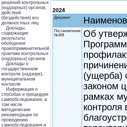
решений контрольных
(надзорных) органов,
2024
действий
(бездействия) его
Документ
Наименов
должностных лиц
Доклады,
Постановление
Об утвер
содержащие
№308
результаты
Програм
обобщения
правоприменительной
профилак
практики контрольных
(надзорных) органов
причинен
Доклады о
государственном
(ущерба)
контроле (надзоре),
муниципальном
законом ц
контроле
Информация о
рамках м
способах и процедуре
самообследования, в
том числе
контроля 
методические
рекомендации по
благоустр
проведению
самообследования и