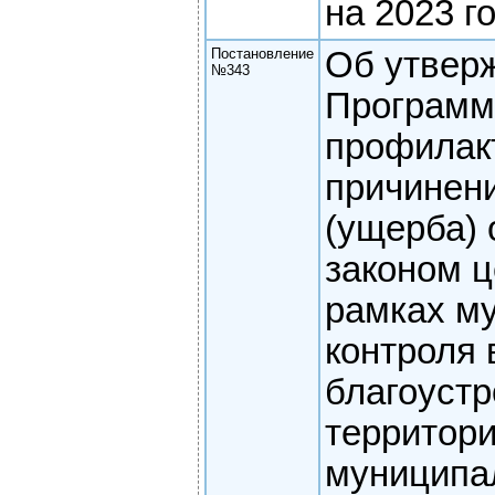
на 2023 г
Постановление
Об утвер
№343
Програм
профилак
причинен
(ущерба)
законом ц
рамках м
контроля 
благоустр
территор
муниципа