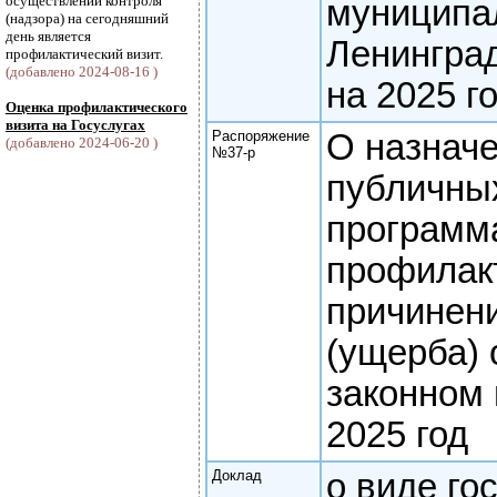
осуществлении контроля
муниципа
(надзора) на сегодняшний
день является
Ленингра
профилактический визит.
(добавлено 2024-08-16 )
на 2025 г
Оценка профилактического
визита на Госуслугах
Распоряжение
О назнач
(добавлено 2024-06-20 )
№37-р
публичны
программ
профилак
причинен
(ущерба)
законном
2025 год
Доклад
о виде го