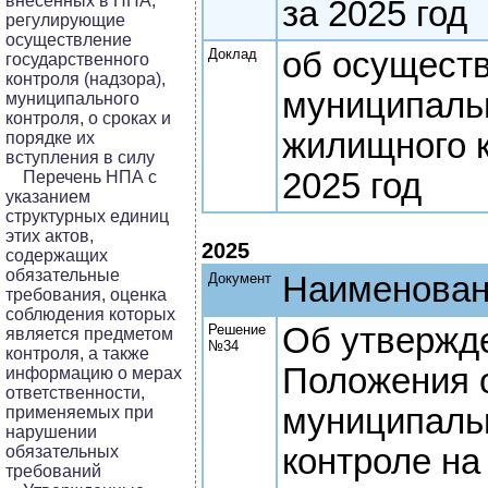
внесенных в НПА,
за 2025 год
регулирующие
осуществление
Доклад
об осущест
государственного
контроля (надзора),
муниципаль
муниципального
контроля, о сроках и
жилищного к
порядке их
вступления в силу
2025 год
Перечень НПА с
указанием
структурных единиц
этих актов,
2025
содержащих
обязательные
Документ
Наименова
требования, оценка
соблюдения которых
Решение
Об утвержд
является предметом
№34
контроля, а также
Положения 
информацию о мерах
ответственности,
муниципал
применяемых при
нарушении
обязательных
контроле на
требований