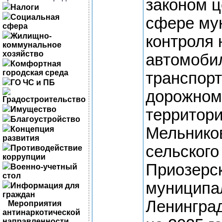
законом ц
Налоги
Социальная
сфере му
сфера
Жилищно-
контроля 
коммунальное
хозяйство
автомоби
Комфортная
городская среда
транспорт
ГО ЧС и ПБ
дорожном
Градостроительство
Имущество
территор
Благоустройство
Мельнико
Концепция
развития
сельского
Противодействие
коррупции
Приозерс
Военно-учетный
стол
муниципа
Информация для
граждан
Ленингра
Мероприятия
антинаркотической
направленности