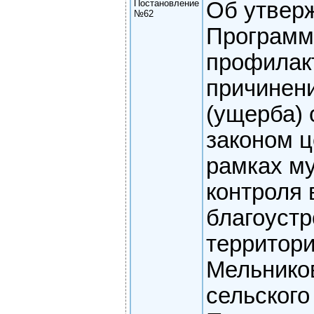
Постановление
Об утвер
№62
Програм
профилак
причинен
(ущерба)
законом ц
рамках м
контроля 
благоустр
территор
Мельнико
сельского