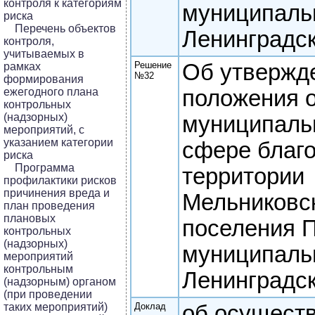
контроля к категориям
муниципаль
риска
Перечень объектов
Ленинградск
контроля,
учитываемых в
Решение
Об утвержд
рамках
№32
формирования
ежегодного плана
положения 
контрольных
(надзорных)
муниципаль
мероприятий, с
указанием категории
сфере благо
риска
Программа
территории
профилактики рисков
причинения вреда и
Мельниковск
план проведения
плановых
поселения П
контрольных
(надзорных)
муниципаль
мероприятий
контрольным
Ленинградск
(надзорным) органом
(при проведении
таких мероприятий)
Доклад
об осущест