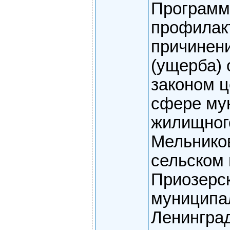
Програм
профилак
причинен
(ущерба)
законом ц
сфере му
жилищного
Мельнико
сельском
Приозерс
муниципа
Ленингра