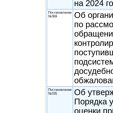
на 2024 г
Постановление
Об орган
№369
по рассм
обращени
контроли
поступив
подсисте
досудебн
обжалова
Постановление
Об утвер
№335
Порядка 
оценки п