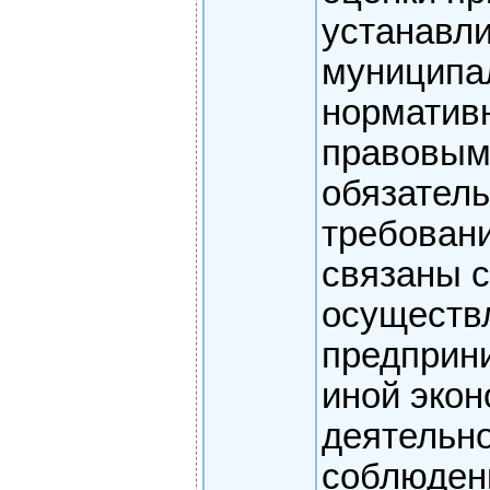
устанавл
муниципа
норматив
правовым
обязател
требовани
связаны с
осуществ
предприн
иной эко
деятельно
соблюден