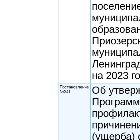
поселени
муниципа
образова
Приозерс
муниципа
Ленингра
на 2023 г
Постановление
Об утвер
№341
Програм
профилак
причинен
(ущерба)