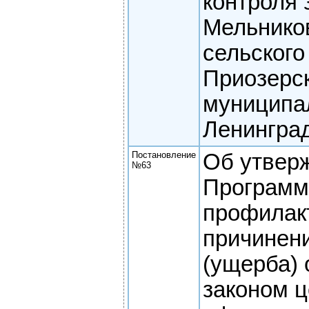
контроля 
Мельнико
сельского
Приозерс
муниципа
Ленингра
Постановление
Об утвер
№63
Програм
профилак
причинен
(ущерба)
законом ц