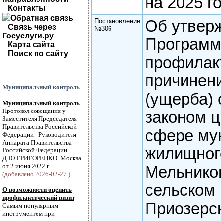
на 2025 г
Контакты
Обратная связь
Постановление
Об утвер
Связь через
№306
Госуслуги.ру
Програм
Карта сайта
Поиск по сайту
профилак
причинен
Муниципальный контроль
(ущерба)
Муниципальный контроль
Протокол совещания у
законом ц
Заместителя Председателя
Правительства Российской
сфере му
Федерации - Руководителя
Аппарата Правительства
жилищного
Российской Федерации
Д.Ю.ГРИГОРЕНКО. Москва.
от 2 июня 2022 г.
Мельнико
(добавлено 2026-02-27 )
сельском
О возможности оценить
профилактический визит
Приозерс
Самым популярным
инструментом при