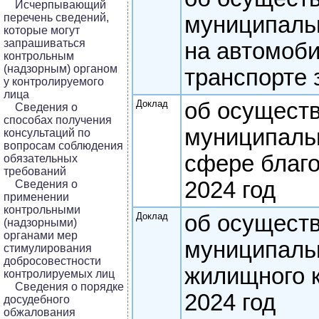
Исчерпывающий
перечень сведений,
муниципаль
которые могут
запрашиваться
на автомоб
контрольным
(надзорным) органом
транспорте 
у контролируемого
лица
Доклад
об осущест
Сведения о
способах получения
муниципальн
консультаций по
вопросам соблюдения
сфере благо
обязательных
требований
2024 год
Сведения о
применении
контрольными
Доклад
об осущест
(надзорными)
органами мер
муниципаль
стимулирования
добросовестности
жилищного к
контролируемых лиц
Сведения о порядке
2024 год
досудебного
обжалования