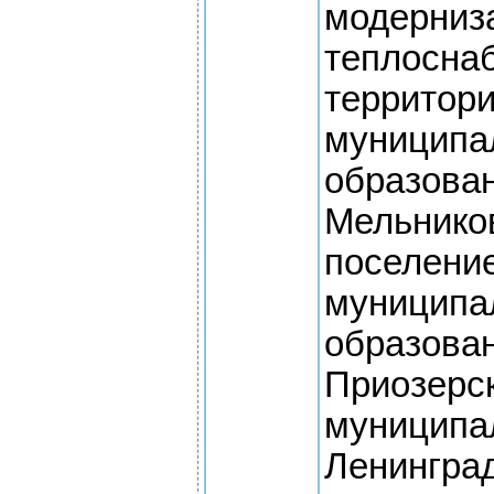
модерниз
теплосна
территор
муниципа
образова
Мельнико
поселени
муниципа
образова
Приозерс
муниципа
Ленингра