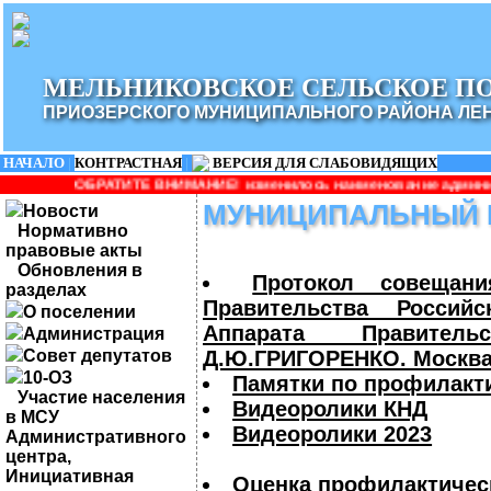
МЕЛЬНИКОВСКОЕ СЕЛЬСКОЕ П
ПРИОЗЕРСКОГО МУНИЦИПАЛЬНОГО РАЙОНА ЛЕ
НАЧАЛО
|
КОНТРАСТНАЯ
|
ВЕРСИЯ ДЛЯ СЛАБОВИДЯЩИХ
Е ВНИМАНИЕ! изменилось наименование администрации: Администр
МУНИЦИПАЛЬНЫЙ 
Новости
Нормативно
правовые акты
Обновления в
Протокол совещан
разделах
Правительства Россий
О поселении
Аппарата Правитель
Администрация
Совет депутатов
Д.Ю.ГРИГОРЕНКО. Москва. 
10-ОЗ
Памятки по профилакт
Участие населения
Видеоролики КНД
в МСУ
Видеоролики 2023
Административного
центра,
Инициативная
Оценка профилактическ