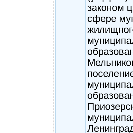
законом ц
сфере му
жилищного
муниципа
образова
Мельнико
поселени
муниципа
образова
Приозерс
муниципа
Ленингра