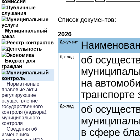
комиссия
Публичные
слушания
Список документов:
Муниципальные
услуги
Муниципальный
2026
заказ
Документ
Наименова
Реестр контрактов
Деятельность
Экономика
Доклад
об осущест
Бюджет для
граждан
муниципаль
Муниципальный
контроль
на автомоб
Нормативные
правовые акты,
транспорте 
регулирующие
осуществление
государственного
Доклад
об осущест
контроля (надзора),
муниципального
муниципаль
контроля
Сведения об
в сфере бла
изменениях,