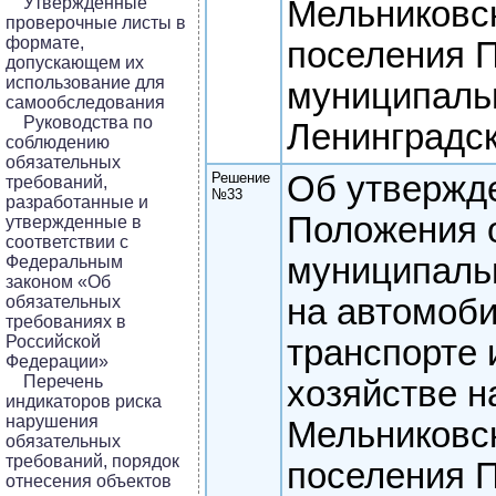
Утвержденные
Мельниковск
проверочные листы в
формате,
поселения П
допускающем их
использование для
муниципаль
самообследования
Руководства по
Ленинградск
соблюдению
обязательных
Решение
Об утвержд
требований,
№33
разработанные и
Положения 
утвержденные в
соответствии с
муниципаль
Федеральным
законом «Об
обязательных
на автомоб
требованиях в
Российской
транспорте 
Федерации»
Перечень
хозяйстве н
индикаторов риска
нарушения
Мельниковск
обязательных
требований, порядок
поселения П
отнесения объектов