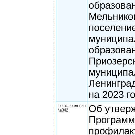
образова
Мельнико
поселени
муниципа
образова
Приозерс
муниципа
Ленингра
на 2023 г
Постановление
Об утвер
№342
Програм
профилак