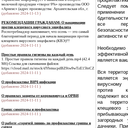
профилакти
молочной продукции «творог 9%» производства ООО
Следует по
«Арнеис» (адрес производства: Архангельская обл., г.
примене
(добавлено 2024-11-13 )
бдительност
РЕКОМЕНДАЦИИ ГРАЖДАНАМ: О вакцинации
все пере
против клещевого вирусного энцефалита
безопасност
Роспотребнадзор напоминает, что осень — это самый
активности к
благоприятный период для начала вакцинации против
клещевого вирусного энцефалита (КВЭ)!!!
(добавлено 2024-11-11 )
Необходимо
эффективной
Простые правила гигиены на каждый день
1. Простые правила гигиены на каждый день.mp4 (42.4
является вак
Мб) Ссылка для скачивания файлов:
https://cloud.mail.ru/stock/dYbmucpdBZ9iw9wTzE15btCZ
Вся террито
(добавлено 2024-11-11 )
является э
О профилактике ВИЧ-инфекции
вирусному
(добавлено 2024-11-11 )
против к
подлежит вс
О правилах защиты от коронавируса и ОРВИ
(добавлено 2024-11-11 )
на террит
клещевого 
Грипп: симптомы и профилактика
прибывающее,
(добавлено 2024-11-11 )
загородных
О работе «горячей линии» по профилактике гриппа и
дачники. Пр
ОРВИ