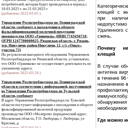
потребителей, которая будет проводиться в период с
Категориче
10.03.2025 г. по 21.03.2025 г.
клещей с жи
(добавлено 2025-03-05 )
при налич
Управление Роспотребнадзора по Ленинградской
недопустим
области, сообщает, о нахождении в обороте
Удаленного 
фальсифицированной молочной продукции
сжечь.
производства ООО «Гринмилк» (ИНН 7743456710,
ОГРН 1247700600025, Рязанская область, г. Рязань,
тер. Никуличи, район Никуличи, 12, с/т «Опыт»,
Почему не
участок 73)
клещей
По результатам выездного обследования Управлением
Роспотребнадзора по Рязанской области, установлено,
что ООО «Гринмилк» не осуществляет деятельность по
В случае об
указанному адресу.
антигена ви
(добавлено 2025-02-24 )
в течение 96
Управление Роспотребнадзора по Ленинградской
назначению в
области в соответствии с информацией, поступившей
профилакт
из Управления Роспотребнадзора по Тульской
иммуногл
области, сообщает
В адрес Управления Роспотребнадзора по Тульской
обнаружения
области поступает информация о нахождении в обороте
необходимое 
фальсифицированной молочной продукции
производства ООО «Молпром» (юридический адрес:
Московская область, Г.О. Люберцы, г. Люберцы, ул.
Где можно и
Красная, д.
(добавлено 2025-02-24 )