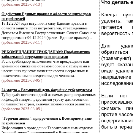
Что делать 
(добавлено 2025-03-13 )
О действии Единых правил в области защиты прав
Клеща нуж
потребителей
удалить, т
18.12.2024 года вступили в силу Единые правила в
питается
области защиты прав потребителей, утвержденные
вероятность 
Декретом Высшего Государственного Совета Союзного
государства от 06.12.2024 (далее - Единые правила),...
(добавлено 2025-03-11 )
Для удал
обратиться
РЕКОМЕНДАЦИИ ГРАЖДАНАМ: Профилактика
заболеваний, передающихся крысами
(травмпункт)
Роспотребнадзор напоминает, что прекращение или
будет оказа
временное снижение объемов борьбы с грызунами в
виде удале
населенных пунктах может привести к серьезным и
нежелательным последствиям для человека.
направлени
(добавлено 2025-03-05 )
исследовани
24 марта – Всемирный день борьбы с туберкулезом
Туберкулёз остается одной из самых распространенных
Если нет 
инфекций в мире, представляя угрозу для населения
присосавш
большинства стран, включая экономически развитые.
снимать пи
(добавлено 2025-03-05 )
против часо
"Горячая линия", приуроченная к Всемирному дню
выдергивани
потребителей
быть в перча
Информация о проведении Территориальным отделом
"горячей линии", приуроченной к Всемирному дню