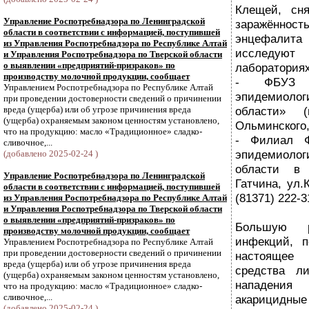
Клещей, сн
Управление Роспотребнадзора по Ленинградской
заражённо
области в соответствии с информацией, поступившей
энцефалита
из Управления Роспотребнадзора по Республике Алтай
исследую
и Управления Роспотребнадзора по Тверской области
о выявлении «предприятий-призраков» по
лабораториях
производству молочной продукции, сообщает
- ФБУЗ 
Управлением Роспотребнадзора по Республике Алтай
эпидемиол
при проведении достоверности сведений о причинении
вреда (ущерба) или об угрозе причинения вреда
области» (
(ущерба) охраняемым законом ценностям установлено,
Ольминского, 
что на продукцию: масло «Традиционное» сладко-
- Филиал 
сливочное,...
эпидемиол
(добавлено 2025-02-24 )
области в 
Управление Роспотребнадзора по Ленинградской
Гатчина, ул.
области в соответствии с информацией, поступившей
(81371) 222-3
из Управления Роспотребнадзора по Республике Алтай
и Управления Роспотребнадзора по Тверской области
о выявлении «предприятий-призраков» по
Большую 
производству молочной продукции, сообщает
инфекций, 
Управлением Роспотребнадзора по Республике Алтай
при проведении достоверности сведений о причинении
настоящее
вреда (ущерба) или об угрозе причинения вреда
средства л
(ущерба) охраняемым законом ценностям установлено,
нападения
что на продукцию: масло «Традиционное» сладко-
сливочное,...
акарицид
(добавлено 2025-02-24 )