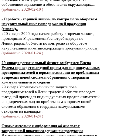
собственное заражение и обезопасить окружающих,...
(добавлено 2020-02-10 )
«О работе «горячей линии» по контролю за оборотом
некурительной никотинсодержащей продукции
(снюсы)»
«20 января 2020 года начала работу «горячая линия»,
проводимая Управлением Роспотребнадзора по
Ленинградской области по контролю за оборотом
некурительной никотинсодержащей продукции (снюсы).
(добавлено 2020-01-24 )
29 января региональный бизнес-омбудсмен Елена
Рулева проведет выездной прием для индивидуальных
предпринимателей и юридических лиц по проблемным
вопросам новой системы обращения с твердыми
коммунальными отходами
29 января Уполномоченный по защите прав
предпринимателей в Ленинградской области проведет
выездной прием для индивидуальных предпринимателей
и юридических лиц по проблемным вопросам новой
системы обращения с твердыми коммунальными
отходами на площадке ...
(добавлено 2020-01-24 )
Ознакомительная информация об аналогах
запрещенной никотинсодержащей продукции
В настоящее время отмечается рост распространения и