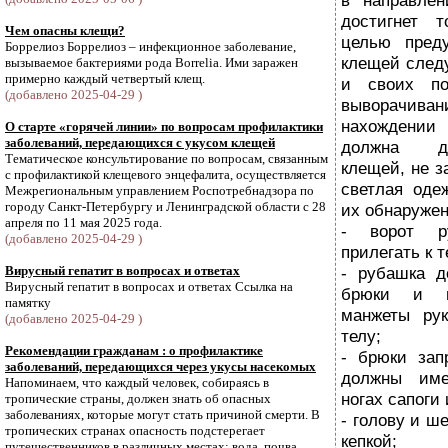
в направлен
достигнет 
Чем опасны клещи?
целью пред
Боррелиоз Боррелиоз – инфекционное заболевание,
клещей след
вызываемое бактериями рода Borrelia. Ими заражен
примерно каждый четвертый клещ.
и своих по
(добавлено 2025-04-29 )
выворачи
нахождении
О старте «горячей линии» по вопросам профилактики
заболеваний, передающихся с укусом клещей
должна до
Тематическое консультирование по вопросам, связанным
клещей, не з
с профилактикой клещевого энцефалита, осуществляется
светлая оде
Межрегиональным управлением Роспотребнадзора по
городу Санкт-Петербургу и Ленинградской области с 28
их обнаружен
апреля по 11 мая 2025 года.
- ворот р
(добавлено 2025-04-29 )
прилегать к т
Вирусный гепатит в вопросах и ответах
- рубашка д
Вирусный гепатит в вопросах и ответах Ссылка на
брюки и и
памятку
манжеты рук
(добавлено 2025-04-29 )
телу;
Рекомендации гражданам : о профилактике
- брюки зап
заболеваний, передающихся через укусы насекомых
должны име
Напоминаем, что каждый человек, собираясь в
ногах сапоги
тропические страны, должен знать об опасных
заболеваниях, которые могут стать причиной смерти. В
- голову и ш
тропических странах опасность подстерегает
кепкой;
путешественников в различных местах: вода, почва,