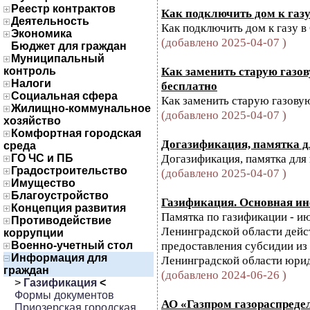
Реестр контрактов
Как подключить дом к газ
Деятельность
Как подключить дом к газу 
Экономика
(добавлено 2025-04-07 )
Бюджет для граждан
Муниципальный
Как заменить старую газо
контроль
Налоги
бесплатно
Социальная сфера
Как заменить старую газову
Жилищно-коммунальное
(добавлено 2025-04-07 )
хозяйство
Комфортная городская
Догазификация, памятка д
среда
Догазификация, памятка для
ГО ЧС и ПБ
Градостроительство
(добавлено 2025-04-07 )
Имущество
Благоустройство
Газификация. Основная и
Концепция развития
Памятка по газификации - ию
Противодействие
Ленинградской области дейс
коррупции
предоставления субсидии из
Военно-учетный стол
Информация для
Ленинградской области юрид
граждан
(добавлено 2024-06-26 )
>
Газификация
<
Формы документов
АО «Газпром газораспреде
Приозерская городская