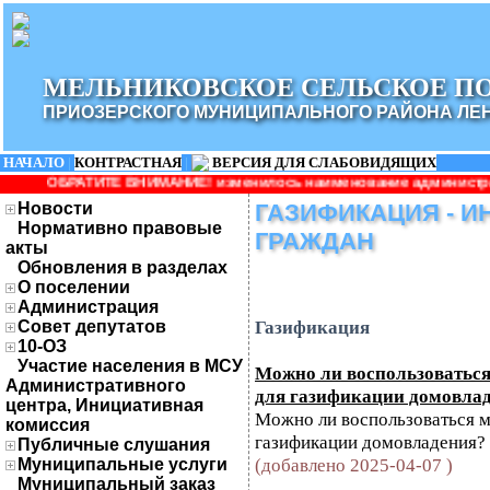
МЕЛЬНИКОВСКОЕ СЕЛЬСКОЕ П
ПРИОЗЕРСКОГО МУНИЦИПАЛЬНОГО РАЙОНА ЛЕ
НАЧАЛО
|
КОНТРАСТНАЯ
|
ВЕРСИЯ ДЛЯ СЛАБОВИДЯЩИХ
ОБРАТИТЕ ВНИМАНИЕ! изменилось наименование администрации: Ад
Новости
ГАЗИФИКАЦИЯ - 
Нормативно правовые
ГРАЖДАН
акты
Обновления в разделах
О поселении
Администрация
Газификация
Совет депутатов
10-ОЗ
Участие населения в МСУ
Можно ли воспользоватьс
Административного
для газификации домовла
центра, Инициативная
Можно ли воспользоваться м
комиссия
газификации домовладения?
Публичные слушания
(добавлено 2025-04-07 )
Муниципальные услуги
Муниципальный заказ