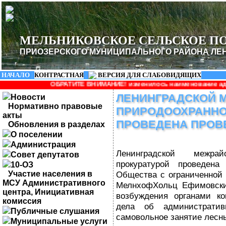
МЕЛЬНИКОВСКОЕ СЕЛЬСКОЕ П
ПРИОЗЕРСКОГО МУНИЦИПАЛЬНОГО РАЙОНА ЛЕ
НАЧАЛО
|
КОНТРАСТНАЯ
|
ВЕРСИЯ ДЛЯ СЛАБОВИДЯЩИХ
АТИТЕ ВНИМАНИЕ! изменилось наименование администрации: Админ
ЛЕНИНГРАДСКОЙ 
Новости
Нормативно правовые
ПРИРОДООХРАННО
акты
ПРОВЕДЕНА ПРОВ
Обновления в разделах
О поселении
Администрация
Ленинградской межрай
Совет депутатов
прокуратурой проведена
10-ОЗ
Участие населения в
Общества с ограниченной 
МСУ Административного
МелнхофХольц Ефимовский
центра, Инициативная
возбуждения органами ко
комиссия
дела об административ
Публичные слушания
самовольное занятие лесны
Муниципальные услуги