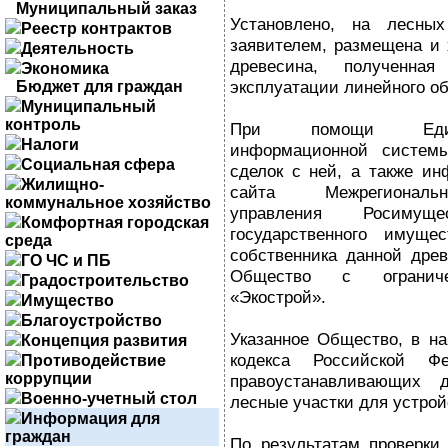
Муниципальный заказ
Установлено, на лесных
Реестр контрактов
заявителем, размещена и 
Деятельность
древесина, полученна
Экономика
эксплуатации линейного об
Бюджет для граждан
Муниципальный
контроль
При помощи Едино
Налоги
информационной систем
Социальная сфера
сделок с ней, а также и
Жилищно-
сайта Межрегиональн
коммунальное хозяйство
управления Росимущ
Комфортная городская
государственного имущес
среда
собственника данной древ
ГО ЧС и ПБ
Общество с ограничен
Градостроительство
«Экострой».
Имущество
Благоустройство
Указанное Общество, в на
Концепция развития
кодекса Российской Фе
Противодействие
коррупции
правоустанавливающих д
Военно-учетный стол
лесные участки для устрой
Информация для
граждан
По результатам проверки