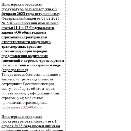
Приозерская городская
прокуратура разъясняет, что с 3
февраля 2025 года вступил в силу
Федеральный закон от 03.02.2025
№ 7-ФЗ «О внесении изменений в
статьи 11.1 и 17 Федерального
закона «Об обязательном
страховании гражданской
ответственности владельцев
транспортных средств»
оптимизирующий порядок
представления водителями
извещений о дорожно-транспортном
происшествии в электронном виде
(европротокол)
Теперь автомобилисты, попавшие в
аварию, не требующую вызова
сотрудников Госавтоинспекции,
смогут сообщить об этом через:
портал госуслуг; официальный сайт
страховщика; мобильные
приложения страховщика,...
(добавлено 2025-06-06 )
Приозерская городская
прокуратура разъясняет, что с 1
апреля 2025 года введен лимит на
количество сим-карт для абонентов