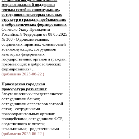
меры социальной поддержки
членам семей военнослужащих,
сотрудников некоторых силовых
структур и граждан, пребывающих
в добровольческих формированиях
Согласно Указу Президента
Российской Федерации от 08.05.2025
№ 300 «О дополнительных
социальных гарантиях членам семей
военнослужащих, сотрудников
некоторых федеральных
государственных органов и граждан,
пребывающих в добровольческих
формированиях»,...
(добавлено 2025-06-22 )
Приозерская городская
прокуратура разъясняет
Злоумышленники представляются: -
сотрудниками банков; -
сотрудниками операторов сотовой
связи; - сотрудниками
правоохранительных органов:
полицейскими, сотрудниками ФСБ,
следственного комитета; -
начальниками; - родственниками.
(добавлено 2025-06-22 )