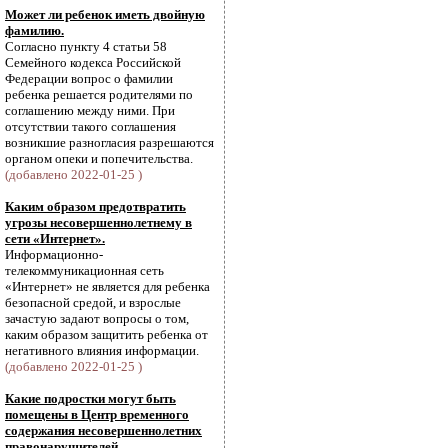
Может ли ребенок иметь двойную
фамилию.
Согласно пункту 4 статьи 58
Семейного кодекса Российской
Федерации вопрос о фамилии
ребенка решается родителями по
соглашению между ними. При
отсутствии такого соглашения
возникшие разногласия разрешаются
органом опеки и попечительства.
(добавлено 2022-01-25 )
Каким образом предотвратить
угрозы несовершеннолетнему в
сети «Интернет».
Информационно-
телекоммуникационная сеть
«Интернет» не является для ребенка
безопасной средой, и взрослые
зачастую задают вопросы о том,
каким образом защитить ребенка от
негативного влияния информации.
(добавлено 2022-01-25 )
Какие подростки могут быть
помещены в Центр временного
содержания несовершеннолетних
правонарушителей.