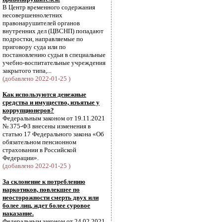
В Центр временного содержания
несовершеннолетних
правонарушителей органов
внутренних дел (ЦВСНП) попадают
подростки, направляемые по
приговору суда или по
постановлению судьи в специальные
учебно-воспитательные учреждения
закрытого типа,...
(добавлено 2022-01-25 )
Как используются денежные
средства и имущество, изъятые у
коррупционеров?
Федеральным законом от 19.11.2021
№ 375-ФЗ внесены изменения в
статью 17 Федерального закона «Об
обязательном пенсионном
страховании в Российской
Федерации».
(добавлено 2022-01-25 )
За склонение к потреблению
наркотиков, повлекшее по
неосторожности смерть двух или
более лиц, ждет более суровое
наказание.
Федеральным законом от 24.02.2021