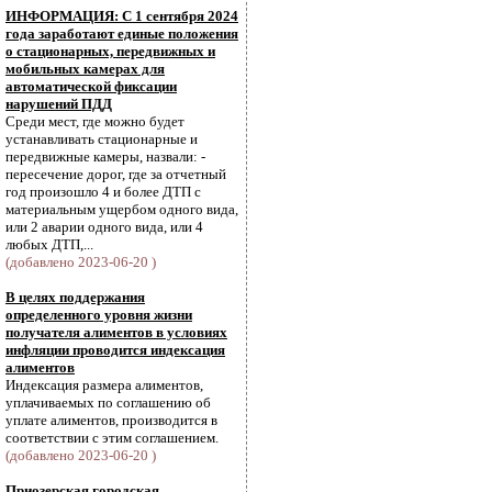
ИНФОРМАЦИЯ: С 1 сентября 2024
года заработают единые положения
о стационарных, передвижных и
мобильных камерах для
автоматической фиксации
нарушений ПДД
Среди мест, где можно будет
устанавливать стационарные и
передвижные камеры, назвали: -
пересечение дорог, где за отчетный
год произошло 4 и более ДТП с
материальным ущербом одного вида,
или 2 аварии одного вида, или 4
любых ДТП,...
(добавлено 2023-06-20 )
В целях поддержания
определенного уровня жизни
получателя алиментов в условиях
инфляции проводится индексация
алиментов
Индексация размера алиментов,
уплачиваемых по соглашению об
уплате алиментов, производится в
соответствии с этим соглашением.
(добавлено 2023-06-20 )
Приозерская городская