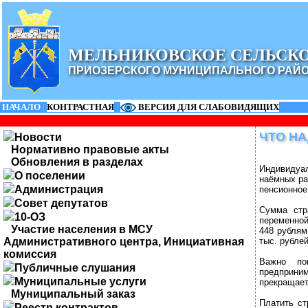
МЕЛЬНИКОВСКОЕ СЕЛЬСК
ПРИОЗЕРСКОГО МУНИЦИПАЛЬНОГО РАЙ
НАЧАЛО
|
КОНТРАСТНАЯ
|
ВЕРСИЯ ДЛЯ СЛАБОВИДЯЩИХ
ЧТО Н
Новости
Нормативно правовые акты
Обновления в разделах
Индивидуа
О поселении
наёмных ра
Администрация
пенсионное
Совет депутатов
Сумма стр
10-ОЗ
переменной
Участие населения в МСУ
448 рублям
Административного центра, Инициативная
тыс. рубле
комиссия
Важно по
Публичные слушания
предприни
Муниципальные услуги
прекращает
Муниципальный заказ
Платить ст
Реестр контрактов