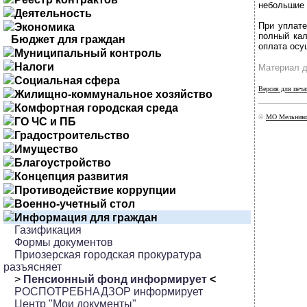
небольшие 
Деятельность
При уплате
Экономика
полный кал
Бюджет для граждан
оплата осу
Муниципальный контроль
Налоги
Материал д
Социальная сфера
Версия для печа
Жилищно-коммунальное хозяйство
Комфортная городская среда
©
МО Мельников
ГО ЧС и ПБ
Градостроительство
Имущество
Благоустройство
Концепция развития
Противодействие коррупции
Военно-учетный стол
Информация для граждан
Газификация
Формы документов
Приозерская городская прокуратура
разъясняет
>
Пенсионный фонд информирует
<
РОСПОТРЕБНАДЗОР информирует
Центр "Мои документы"