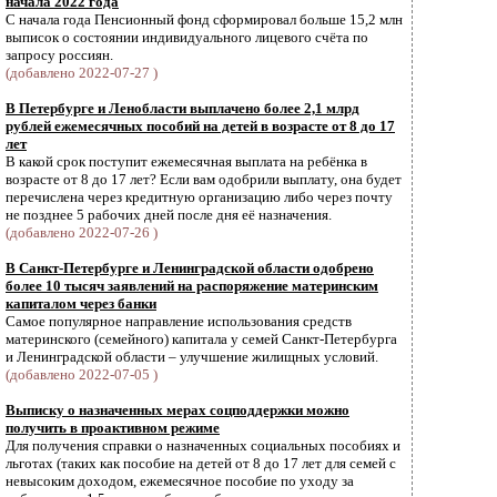
начала 2022 года
С начала года Пенсионный фонд сформировал больше 15,2 млн
выписок о состоянии индивидуального лицевого счёта по
запросу россиян.
(добавлено 2022-07-27 )
В Петербурге и Ленобласти выплачено более 2,1 млрд
рублей ежемесячных пособий на детей в возрасте от 8 до 17
лет
В какой срок поступит ежемесячная выплата на ребёнка в
возрасте от 8 до 17 лет? Если вам одобрили выплату, она будет
перечислена через кредитную организацию либо через почту
не позднее 5 рабочих дней после дня её назначения.
(добавлено 2022-07-26 )
В Санкт-Петербурге и Ленинградской области одобрено
более 10 тысяч заявлений на распоряжение материнским
капиталом через банки
Самое популярное направление использования средств
материнского (семейного) капитала у семей Санкт-Петербурга
и Ленинградской области – улучшение жилищных условий.
(добавлено 2022-07-05 )
Выписку о назначенных мерах соцподдержки можно
получить в проактивном режиме
Для получения справки о назначенных социальных пособиях и
льготах (таких как пособие на детей от 8 до 17 лет для семей с
невысоким доходом, ежемесячное пособие по уходу за