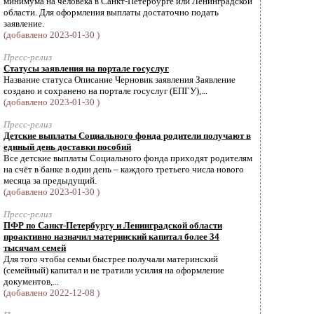
минимума на человека в Санкт-Петербурге или Ленинградской
области. Для оформления выплаты достаточно подать
заявление.
(добавлено 2023-01-30 )
Пресс-релиз
Статусы заявления на портале госуслуг
Название статуса Описание Черновик заявления Заявление
создано и сохранено на портале госуслуг (ЕПГУ),...
(добавлено 2023-01-30 )
Пресс-релиз
Детские выплаты Социального фонда родители получают в
единый день доставки пособий
Все детские выплаты Социального фонда приходят родителям
на счёт в банке в один день – каждого третьего числа нового
месяца за предыдущий.
(добавлено 2023-01-30 )
Пресс-релиз
ПФР по Санкт-Петербургу и Ленинградской области
проактивно назначил материнский капитал более 34
тысячам семей
Для того чтобы семьи быстрее получали материнский
(семейный) капитал и не тратили усилия на оформление
документов,...
(добавлено 2022-12-08 )