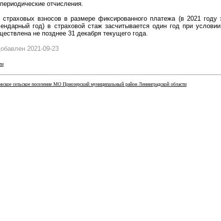
периодические отчисления.
 страховых взносов в размере фиксированного платежа (в 2021 году 
ендарный год) в страховой стаж засчитывается один год при условии
ществлена не позднее 31 декабря текущего года.
обавлен 2021-09-23
ти
ское сельское поселение МО Приозерский муниципальный район Ленинградской области