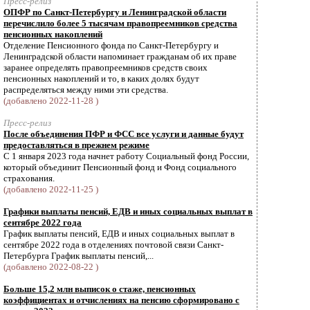
Пресс-релиз
ОПФР по Санкт-Петербургу и Ленинградской области
перечислило более 5 тысячам правопреемников средства
пенсионных накоплений
Отделение Пенсионного фонда по Санкт-Петербургу и
Ленинградской области напоминает гражданам об их праве
заранее определять правопреемников средств своих
пенсионных накоплений и то, в каких долях будут
распределяться между ними эти средства.
(добавлено 2022-11-28 )
Пресс-релиз
После объединения ПФР и ФСС все услуги и данные будут
предоставляться в прежнем режиме
С 1 января 2023 года начнет работу Социальный фонд России,
который объединит Пенсионный фонд и Фонд социального
страхования.
(добавлено 2022-11-25 )
Графики выплаты пенсий, ЕДВ и иных социальных выплат в
сентябре 2022 года
График выплаты пенсий, ЕДВ и иных социальных выплат в
сентябре 2022 года в отделениях почтовой связи Санкт-
Петербурга График выплаты пенсий,...
(добавлено 2022-08-22 )
Больше 15,2 млн выписок о стаже, пенсионных
коэффициентах и отчислениях на пенсию сформировано с