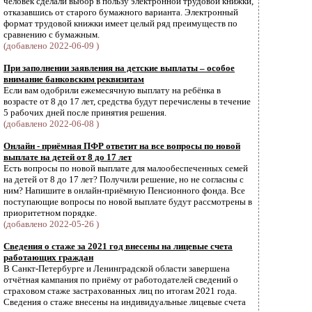
человек сделали выбор в пользу электронной трудовой книжки,
отказавшись от старого бумажного варианта. Электронный
формат трудовой книжки имеет целый ряд преимуществ по
сравнению с бумажным.
(добавлено 2022-06-09 )
При заполнении заявления на детские выплаты – особое
внимание банковским реквизитам
Если вам одобрили ежемесячную выплату на ребёнка в
возрасте от 8 до 17 лет, средства будут перечислены в течение
5 рабочих дней после принятия решения.
(добавлено 2022-06-08 )
Онлайн - приёмная ПФР ответит на все вопросы по новой
выплате на детей от 8 до 17 лет
Есть вопросы по новой выплате для малообеспеченных семей
на детей от 8 до 17 лет? Получили решение, но не согласны с
ним? Напишите в онлайн-приёмную Пенсионного фонда. Все
поступающие вопросы по новой выплате будут рассмотрены в
приоритетном порядке.
(добавлено 2022-05-26 )
Сведения о стаже за 2021 год внесены на лицевые счета
работающих граждан
В Санкт-Петербурге и Ленинградской области завершена
отчётная кампания по приёму от работодателей сведений о
страховом стаже застрахованных лиц по итогам 2021 года.
Cведения о стаже внесены на индивидуальные лицевые счета