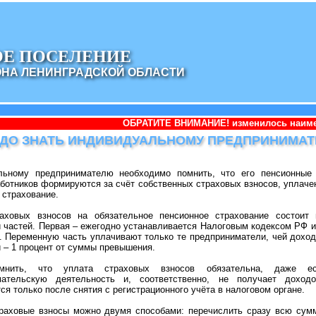
ОЕ ПОСЕЛЕНИЕ
ОНА ЛЕНИНГРАДСКОЙ ОБЛАСТИ
ОБРАТИТЕ ВНИМАНИЕ! изменилось наименование админист
АДО ЗНАТЬ ИНДИВИДУАЛЬНОМУ ПРЕДПРИНИМА
льному предпринимателю необходимо помнить, что его пенсионные
ботников формируются за счёт собственных страховых взносов, уплаче
 страхование.
аховых взносов на обязательное пенсионное страхование состоит
 частей. Первая – ежегодно устанавливается Налоговым кодексом РФ и 
. Переменную часть уплачивают только те предприниматели, чей доход
й – 1 процент от суммы превышения.
мнить, что уплата страховых взносов обязательна, даже 
мательскую деятельность и, соответственно, не получает доходо
ся только после снятия с регистрационного учёта в налоговом органе.
раховые взносы можно двумя способами: перечислить сразу всю сумм