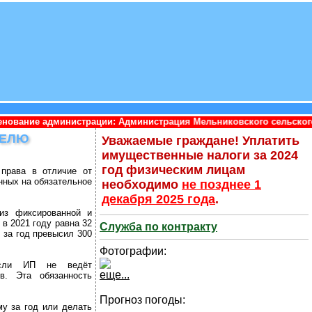
рации: Администрация Мельниковского сельского поселения Прио
ТЕЛЮ
Уважаемые граждане! Уплатить
имущественные налоги за 2024
год физическим лицам
 права в отличие от
нных на обязательное
необходимо
не позднее 1
декабря 2025 года
.
 из фиксированной и
в 2021 году равна 32
Служба по контракту
 за год превысил 300
Фотографии:
если ИП не ведёт
еще...
в. Эта обязанность
Прогноз погоды:
у за год или делать