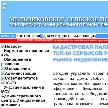
МЕЛЬНИКОВСКОЕ СЕЛЬСКОЕ П
ПРИОЗЕРСКОГО МУНИЦИПАЛЬНОГО РАЙОНА ЛЕ
НАЧАЛО
|
КОНТРАСТНАЯ
|
ВЕРСИЯ ДЛЯ СЛАБОВИДЯЩИХ
ТЕ ВНИМАНИЕ! изменилось наименование администрации: Админист
КАДАСТРОВАЯ ПАЛ
Новости
Нормативно правовые
ТОП-10 СЕРВИСОВ 
акты
РЫНКА НЕДВИЖИМ
Обновления в
разделах
О поселении
Сегодня управлять своей
Администрация
выходя из дома. Любую 
Совет депутатов
10-ОЗ
имуществом можно провести
Участие населения в
оформления бумажных д
МСУ
специалистов к себедомой
Административного
взаимодействия с госу
центра, Инициативная
гражданам экономить время
комиссия