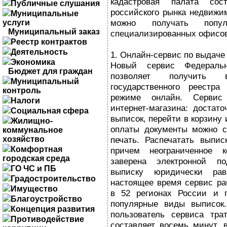
кадастровая палата сос
Публичные слушания
российского рынка недвижи
Муниципальные
можно получать попул
услуги
Муниципальный заказ
специализированных офисов
Реестр контрактов
Деятельность
1. Онлайн-сервис по выдаче
Экономика
Новый сервис Федеральн
Бюджет для граждан
позволяет получить 
Муниципальный
государственного реестр
контроль
режиме онлайн. Сервис
Налоги
интернет-магазина: достат
Социальная сфера
выписок, перейти в корзину 
Жилищно-
оплаты документы можно с
коммунальное
хозяйство
печать. Распечатать выпис
Комфортная
причем неограниченное к
городская среда
заверена электронной по
ГО ЧС и ПБ
выписку юридически рав
Градостроительство
настоящее время сервис ра
Имущество
в 52 регионах России и п
Благоустройство
популярные виды выписок.
Концепция развития
пользователь сервиса тра
Противодействие
составляет восемь минут, 