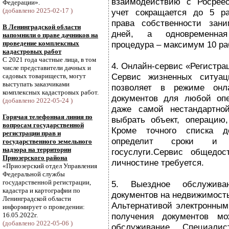
взаимодействию с Росреес
Федерации».
(добавлено 2025-02-17 )
учет сокращается до 5 ра
права собственности зан
В Ленинградской области
дней, а одновременная 
напомнили о праве дачников на
проведение комплексных
процедура – максимум 10 ра
кадастровых работ
С 2021 года частные лица, в том
4. Онлайн-сервис «Регистра
числе представители дачных и
Сервис жизненных ситуац
садовых товариществ, могут
выступать заказчиками
позволяет в режиме онл
комплексных кадастровых работ.
документов для любой оп
(добавлено 2022-05-24 )
даже самой нестандартно
Горячая телефонная линия по
выбрать объект, операцию
вопросам государственной
Кроме точного списка д
регистрации прав и
определит сроки и с
государственного земельного
надзора на территории
госуслуги.Сервис общедо
Приозерского района
личностине требуется.
«Приозерский отдел Управления
Федеральной службы
государственной регистрации,
5. Выездное обслужив
кадастра и картографии по
документов на недвижимост
Ленинградской области
Альтернативой электронным
информирует о проведении:
16.05.2022г.
получения документов мо
(добавлено 2022-05-06 )
обслуживание. Специали