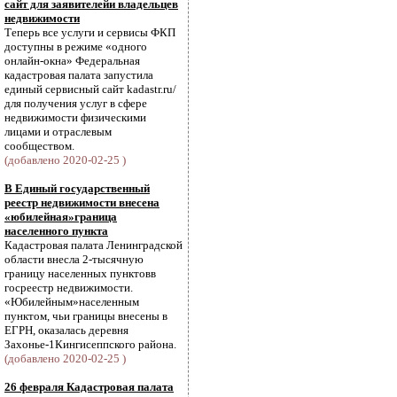
сайт для заявителейи владельцев
недвижимости
Теперь все услуги и сервисы ФКП
доступны в режиме «одного
онлайн-окна» Федеральная
кадастровая палата запустила
единый сервисный сайт kadastr.ru/
для получения услуг в сфере
недвижимости физическими
лицами и отраслевым
сообществом.
(добавлено 2020-02-25 )
В Единый государственный
реестр недвижимости внесена
«юбилейная»граница
населенного пункта
Кадастровая палата Ленинградской
области внесла 2-тысячную
границу населенных пунктовв
госреестр недвижимости.
«Юбилейным»населенным
пунктом, чьи границы внесены в
ЕГРН, оказалась деревня
Захонье-1Кингисеппского района.
(добавлено 2020-02-25 )
26 февраля Кадастровая палата