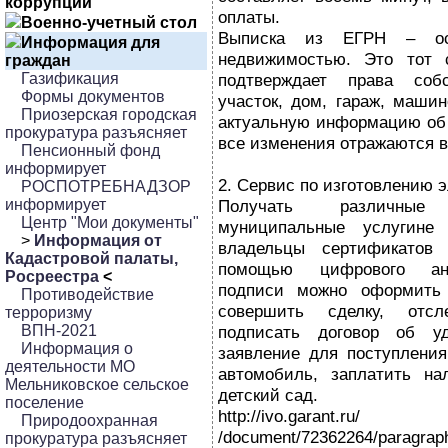
коррупции
оплаты.
Военно-учетный стол
Выписка из ЕГРН – ос
Информация для
недвижимостью. Это тот 
граждан
Газификация
подтверждает права собс
Формы документов
участок, дом, гараж, маши
Приозерская городская
актуальную информацию об 
прокуратура разъясняет
все изменения отражаются в
Пенсионный фонд
информирует
2. Сервис по изготовлению 
РОСПОТРЕБНАДЗОР
информирует
Получать различные
Центр "Мои документы"
муниципальные услугине
>
Информация от
владельцы сертификатов 
Кадастровой палаты,
помощью цифрового ана
Росреестра
<
подписи можно оформить 
Противодействие
совершить сделку, отс
терроризму
ВПН-2021
подписать договор об уд
Информация о
заявление для поступления
деятельности МО
автомобиль, заплатить на
Мельниковское сельское
детский сад.
поселение
http://ivo.
Природоохранная
/document/72362264/paragraph/
прокуратура разъясняет