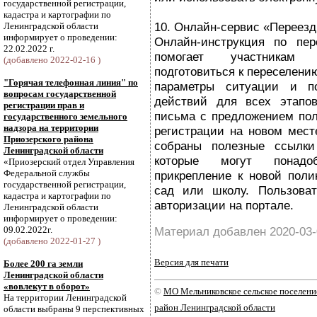
государственной регистрации,
кадастра и картографии по
10. Онлайн-сервис «Переезд
Ленинградской области
информирует о проведении:
Онлайн-инструкция по пер
22.02.2022 г.
помогает участникам 
(добавлено 2022-02-16 )
подготовиться к переселени
"Горячая телефонная линия" по
параметры ситуации и п
вопросам государственной
действий для всех этапов
регистрации прав и
письма с предложением пол
государственного земельного
надзора на территории
регистрации на новом мест
Приозерского района
собраны полезные ссылки
Ленинградской области
которые могут понадо
«Приозерский отдел Управления
Федеральной службы
прикрепление к новой поли
государственной регистрации,
сад или школу. Пользова
кадастра и картографии по
авторизации на портале.
Ленинградской области
информирует о проведении:
09.02.2022г.
Материал добавлен 2020-03-
(добавлено 2022-01-27 )
Версия для печати
Более 200 га земли
Ленинградской области
«вовлекут в оборот»
©
МО Мельниковское сельское поселен
На территории Ленинградской
район Ленинградской области
области выбраны 9 перспективных