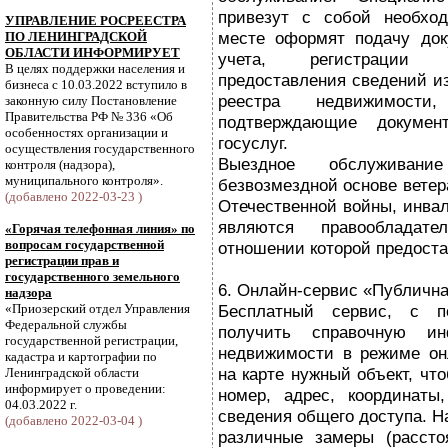
привезут с собой необхо
УПРАВЛЕНИЕ РОСРЕЕСТРА
месте оформят подачу док
ПО ЛЕНИНГРАДСКОЙ
ОБЛАСТИ ИНФОРМИРУЕТ
учета, регистрации п
В целях поддержки населения и
предоставления сведений из
бизнеса с 10.03.2022 вступило в
реестра недвижимост
законную силу Постановление
Правительства РФ № 336 «Об
подтверждающие докумен
особенностях организации и
госуслуг.
осуществления государственного
Выездное обслуживани
контроля (надзора),
муниципального контроля».
безвозмездной основе вете
(добавлено 2022-03-23 )
Отечественной войны, инвали
являются правообладат
«Горячая телефонная линия» по
вопросам государственной
отношении которой предоста
регистрации прав и
государственного земельного
6. Онлайн-сервис «Публична
надзора
«Приозерский отдел Управления
Бесплатный сервис, с п
Федеральной службы
получить справочную и
государственной регистрации,
недвижимости в режиме он
кадастра и картографии по
на карте нужный объект, чт
Ленинградской области
информирует о проведении:
номер, адрес, координаты
04.03.2022 г.
сведения общего доступа. Н
(добавлено 2022-03-04 )
различные замеры (рассто