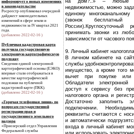
на дом?..» – любые в
информирует о новых изменениях
в законодательстве
недвижимостью, можно зад
Росреестр опубликовал очередной
единому многоканальному 
дайджест законодательных
(звонок бесплатный
изменений в сфере земли и
недвижимости за IV квартал 2021
России).Круглосуточный 
года.
принимать звонки из любо
(добавлено 2022-02-16 )
зависимости от часового поя
Публичная кадастровая карта
получила государственную
9. Личный кабинет налогопл
электронную картографическую
В личном кабинете на сай
подложку
службы удобноконтролирова
Сведения единой электронной
картографической основы (ЕЭКО)
имущество, а кроме того 
впервые стали отображаться в
вычет при покупке или 
качестве картографической
Обладатели электронной 
подложки на публичной
кадастровой карте (ПКК).
доступ к сервису без пре
(добавлено 2022-02-16 )
налогового органа и регист
Достаточно заполнить э
«Горячая телефонная линия» по
вопросам государственной
подключении. Необходи
регистрации прав и
реквизиты считаются с нос
государственного земельного
и автоматически подгрузят
надзора
«Приозерский отдел Управления
входа в личный кабинет мо
Федеральной службы
или использовать электронн