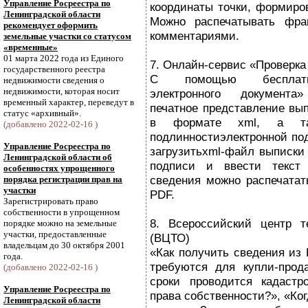
Управление Росреестра по
координаты точки, формиро
Ленинградской области
Можно распечатывать фра
рекомендует оформить
комментариями.
земельные участки со статусом
«временные»
01 марта 2022 года из Единого
7. Онлайн-сервис «Проверка
государственного реестра
С помощью бесплатно
недвижимости сведения о
недвижимости, которая носит
электронного документ
временный характер, переведут в
печатное представление вы
статус «архивный».
в формате xml, а так
(добавлено 2022-02-16 )
подлинностиэлектронной под
Управление Росреестра по
загрузитьxml-файл выписки
Ленинградской области об
подписи и ввести текст 
особенностях упрощенного
сведения можно распечатат
порядка регистрации прав на
участки
PDF.
Зарегистрировать право
собственности в упрощенном
8. Всероссийский центр т
порядке можно на земельные
участки, предоставленные
(ВЦТО)
владельцам до 30 октября 2001
«Как получить сведения из
года.
требуются для купли-прод
(добавлено 2022-02-16 )
сроки проводится кадастр
Управление Росреестра по
права собственности?», «Ко
Ленинградской области