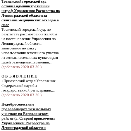
Тосненский городской суд
оставил административный
штраф Управления Росреестра по
Ленинградской области за
сжигание медицинских отходов в
силе
Тосненский городской суд, по
результату рассмотрения жалобы
на постановление Управления по
Ленинградской области,
вынесенное по факту
использования земельного участка
из земель населенных пунктов для
целей размещения, хранения,...
(добавлено 2020-03-30 )
О Б Ъ Я В Л Е Н И Е
«Приозерский отдел Управления
Федеральной службы
государственной регистрации,...
(добавлено 2020-03-30 )
Недобросовестные
правообладатели земельных
участков во Всеволожском
районе (д. Старая) привлечены
Управлением Росреестра по
Ленинградской области к