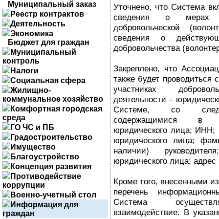
Муниципальный заказ
Уточнено, что Система вк
Реестр контрактов
сведения о мерах п
Деятельность
добровольческой (волон
Экономика
сведения о действующ
Бюджет для граждан
добровольчества (волонтер
Муниципальный
контроль
Закреплено, что Ассоциац
Налоги
также будет проводиться 
Социальная сфера
участниках доброволь
Жилищно-
деятельности - юридическ
коммунальное хозяйство
Комфортная городская
Системе, со следу
среда
содержащимися в Е
ГО ЧС и ПБ
юридического лица; ИНН; 
Градостроительство
юридического лица; фами
Имущество
наличии) руководител
Благоустройство
юридического лица; адрес 
Концепция развития
Противодействие
Кроме того, внесенными и
коррупции
перечень информационн
Военно-учетный стол
Система осуществл
Информация для
взаимодействие. В указан
граждан