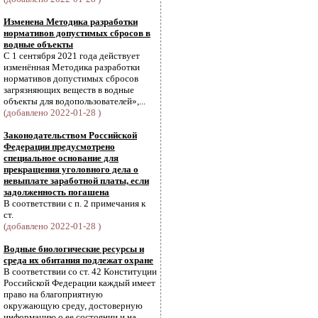
Изменена Методика разработки
нормативов допустимых сбросов в
водные объекты
С 1 сентября 2021 года действует
изменённая Методика разработки
нормативов допустимых сбросов
загрязняющих веществ в водные
объекты для водопользователей»,...
(добавлено 2022-01-28 )
Законодательством Российской
Федерации предусмотрено
специальное основание для
прекращения уголовного дела о
невыплате заработной платы, если
задолженность погашена
В соответствии с п. 2 примечания к
ст.
(добавлено 2022-01-28 )
Водные биологические ресурсы и
среда их обитания подлежат охране
В соответствии со ст. 42 Конституции
Российской Федерации каждый имеет
право на благоприятную
окружающую среду, достоверную
информацию о ее состоянии и на