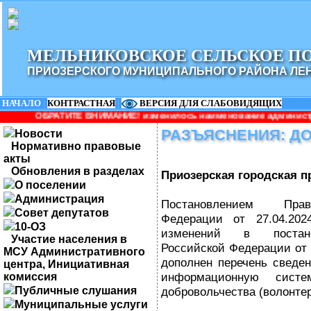
МЕЛЬНИКОВСКОЕ СЕЛЬСКОЕ П
ПРИОЗЕРСКОГО МУНИЦИПАЛЬНОГО РАЙОНА ЛЕ
НАЧАЛО
|
КОНТРАСТНАЯ
|
ВЕРСИЯ ДЛЯ СЛАБОВИДЯЩИХ
 ВНИМАНИЕ! изменилось наименование администрации: Администрац
РАЗЪЯСНЕНИЯ: Д
Новости
Нормативно правовые
акты
Обновления в разделах
Приозерская городская п
О поселении
Администрация
Постановлением Прав
Совет депутатов
Федерации от 27.04.2
10-ОЗ
изменений в постано
Участие населения в
Российской Федерации от 1
МСУ Административного
дополнен перечень сведе
центра, Инициативная
информационную сист
комиссия
Публичные слушания
добровольчества (волонтер
Муниципальные услуги