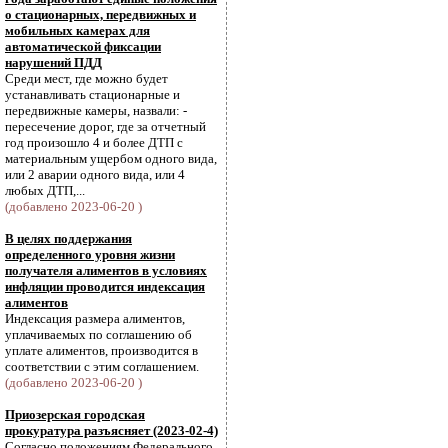
о стационарных, передвижных и
мобильных камерах для
автоматической фиксации
нарушений ПДД
Среди мест, где можно будет
устанавливать стационарные и
передвижные камеры, назвали: -
пересечение дорог, где за отчетный
год произошло 4 и более ДТП с
материальным ущербом одного вида,
или 2 аварии одного вида, или 4
любых ДТП,...
(добавлено 2023-06-20 )
В целях поддержания
определенного уровня жизни
получателя алиментов в условиях
инфляции проводится индексация
алиментов
Индексация размера алиментов,
уплачиваемых по соглашению об
уплате алиментов, производится в
соответствии с этим соглашением.
(добавлено 2023-06-20 )
Приозерская городская
прокуратура разъясняет (2023-02-4)
Согласно положениям Федерального