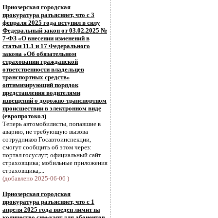
Приозерская городская
прокуратура разъясняет, что с 3
февраля 2025 года вступил в силу
Федеральный закон от 03.02.2025 №
7-ФЗ «О внесении изменений в
статьи 11.1 и 17 Федерального
закона «Об обязательном
страховании гражданской
ответственности владельцев
транспортных средств»
оптимизирующий порядок
представления водителями
извещений о дорожно-транспортном
происшествии в электронном виде
(европротокол)
Теперь автомобилисты, попавшие в
аварию, не требующую вызова
сотрудников Госавтоинспекции,
смогут сообщить об этом через:
портал госуслуг; официальный сайт
страховщика; мобильные приложения
страховщика,...
(добавлено 2025-06-06 )
Приозерская городская
прокуратура разъясняет, что с 1
апреля 2025 года введен лимит на
количество сим-карт для абонентов