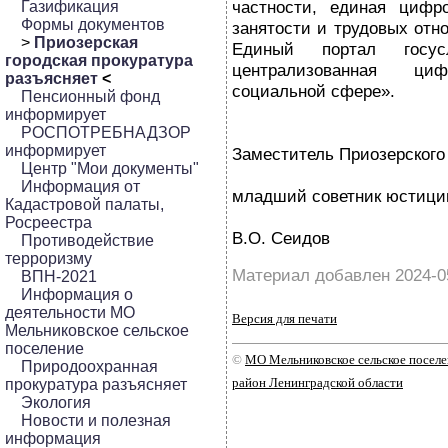
частности, единая цифр
Газификация
Формы документов
занятости и трудовых отн
>
Приозерская
Единый портал госу
городская прокуратура
централизованная ц
разъясняет
<
социальной сфере».
Пенсионный фонд
информирует
РОСПОТРЕБНАДЗОР
информирует
Заместитель Приозерского 
Центр "Мои документы"
Информация от
младший советник юстици
Кадастровой палаты,
Росреестра
В.О. Сеидов
Противодействие
терроризму
Материал добавлен 2024-0
ВПН-2021
Информация о
деятельности МО
Версия для печати
Мельниковское сельское
поселение
©
МО Мельниковское сельское посел
Природоохранная
район Ленинградской области
прокуратура разъясняет
Экология
Новости и полезная
информация