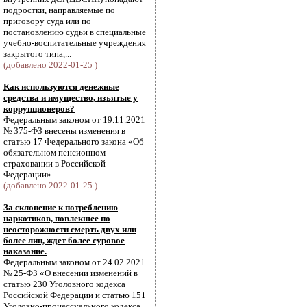
подростки, направляемые по
приговору суда или по
постановлению судьи в специальные
учебно-воспитательные учреждения
закрытого типа,...
(добавлено 2022-01-25 )
Как используются денежные
средства и имущество, изъятые у
коррупционеров?
Федеральным законом от 19.11.2021
№ 375-ФЗ внесены изменения в
статью 17 Федерального закона «Об
обязательном пенсионном
страховании в Российской
Федерации».
(добавлено 2022-01-25 )
За склонение к потреблению
наркотиков, повлекшее по
неосторожности смерть двух или
более лиц, ждет более суровое
наказание.
Федеральным законом от 24.02.2021
№ 25-ФЗ «О внесении изменений в
статью 230 Уголовного кодекса
Российской Федерации и статью 151
Уголовно-процессуального кодекса