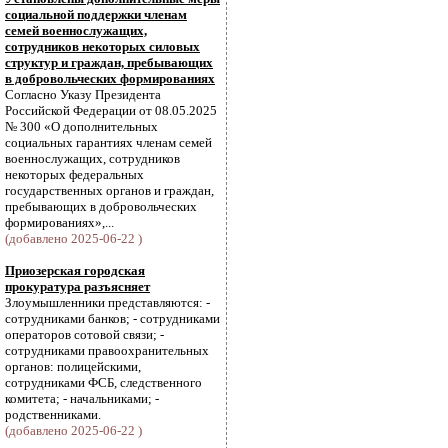
социальной поддержки членам
семей военнослужащих,
сотрудников некоторых силовых
структур и граждан, пребывающих
в добровольческих формированиях
Согласно Указу Президента
Российской Федерации от 08.05.2025
№ 300 «О дополнительных
социальных гарантиях членам семей
военнослужащих, сотрудников
некоторых федеральных
государственных органов и граждан,
пребывающих в добровольческих
формированиях»,...
(добавлено 2025-06-22 )
Приозерская городская
прокуратура разъясняет
Злоумышленники представляются: -
сотрудниками банков; - сотрудниками
операторов сотовой связи; -
сотрудниками правоохранительных
органов: полицейскими,
сотрудниками ФСБ, следственного
комитета; - начальниками; -
родственниками.
(добавлено 2025-06-22 )