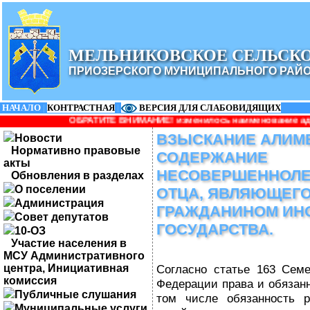
МЕЛЬНИКОВСКОЕ СЕЛЬСК
ПРИОЗЕРСКОГО МУНИЦИПАЛЬНОГО РАЙ
НАЧАЛО
|
КОНТРАСТНАЯ
|
ВЕРСИЯ ДЛЯ СЛАБОВИДЯЩИХ
БРАТИТЕ ВНИМАНИЕ! изменилось наименование администрации: Адм
ВЗЫСКАНИЕ АЛИМ
Новости
Нормативно правовые
СОДЕРЖАНИЕ
акты
НЕСОВЕРШЕННОЛЕ
Обновления в разделах
О поселении
ОТЦА, ЯВЛЯЮЩЕГ
Администрация
ГРАЖДАНИНОМ ИН
Совет депутатов
ГОСУДАРСТВА.
10-ОЗ
Участие населения в
МСУ Административного
центра, Инициативная
Согласно статье 163 Семе
комиссия
Федерации права и обязанн
Публичные слушания
том числе обязанность 
Муниципальные услуги