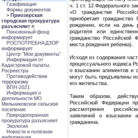
Газификация
ч. 1 ст. 12 Федерального з
Формы документов
«О гражданстве Российс
>
Приозерская
приобретает гражданство
городская прокуратура
рождению, если на день 
разъясняет
<
родителя или единствен
Пенсионный фонд
информирует
гражданство Российской 
РОСПОТРЕБНАДЗОР
места рождения ребенка).
информирует
Центр "Мои документы"
Исходя из содержания част
Информация от
процессуального кодекса Р
Кадастровой палаты,
о взыскании алиментов и 
Росреестра
Противодействие
могут быть предъявлены ис
терроризму
его жительства.
ВПН-2021
Информация о
Таким образом, действу
деятельности МО
Российской Федерации пр
Мельниковское сельское
рассмотрения россий
поселение
Природоохранная
заявлений о взыскании а
прокуратура разъясняет
гражданина.
Экология
Новости и полезная
информация