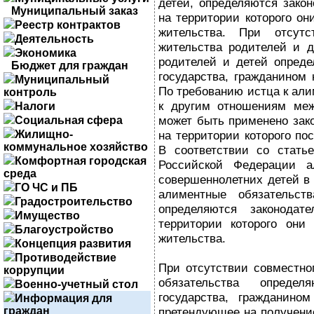
детей, определяются закон
Муниципальный заказ
на территории которого о
Реестр контрактов
жительства. При отсутс
Деятельность
жительства родителей и д
Экономика
родителей и детей опреде
Бюджет для граждан
государства, гражданином 
Муниципальный
По требованию истца к ал
контроль
к другим отношениям ме
Налоги
может быть применено зако
Социальная сфера
Жилищно-
на территории которого по
коммунальное хозяйство
В соответствии со стать
Комфортная городская
Российской Федерации а
среда
совершеннолетних детей в 
ГО ЧС и ПБ
алиментные обязательст
Градостроительство
определяются законодате
Имущество
территории которого они
Благоустройство
жительства.
Концепция развития
Противодействие
При отсутствии совместно
коррупции
обязательства определя
Военно-учетный стол
государства, гражданином
Информация для
граждан
претендующее на получение