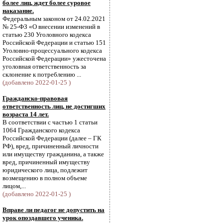
более лиц, ждет более суровое
наказание.
Федеральным законом от 24.02.2021
№ 25-ФЗ «О внесении изменений в
статью 230 Уголовного кодекса
Российской Федерации и статью 151
Уголовно-процессуального кодекса
Российской Федерации» ужесточена
уголовная ответственность за
склонение к потреблению ...
(добавлено 2022-01-25 )
Гражданско-правовая
ответственность лиц, не достигших
возраста 14 лет.
В соответствии с частью 1 статьи
1064 Гражданского кодекса
Российской Федерации (далее – ГК
РФ), вред, причиненный личности
или имуществу гражданина, а также
вред, причиненный имуществу
юридического лица, подлежит
возмещению в полном объеме
лицом,...
(добавлено 2022-01-25 )
Вправе ли педагог не допустить на
урок опоздавшего ученика.