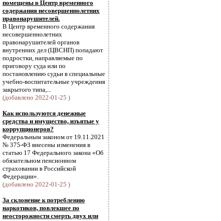
помещены в Центр временного
содержания несовершеннолетних
правонарушителей.
В Центр временного содержания
несовершеннолетних
правонарушителей органов
внутренних дел (ЦВСНП) попадают
подростки, направляемые по
приговору суда или по
постановлению судьи в специальные
учебно-воспитательные учреждения
закрытого типа,...
(добавлено 2022-01-25 )
Как используются денежные
средства и имущество, изъятые у
коррупционеров?
Федеральным законом от 19.11.2021
№ 375-ФЗ внесены изменения в
статью 17 Федерального закона «Об
обязательном пенсионном
страховании в Российской
Федерации».
(добавлено 2022-01-25 )
За склонение к потреблению
наркотиков, повлекшее по
неосторожности смерть двух или