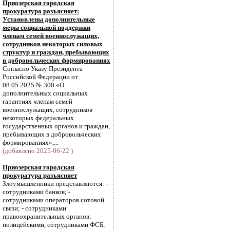
Приозерская городская
прокуратура разъясняет:
Установлены дополнительные
меры социальной поддержки
членам семей военнослужащих,
сотрудников некоторых силовых
структур и граждан, пребывающих
в добровольческих формированиях
Согласно Указу Президента
Российской Федерации от
08.05.2025 № 300 «О
дополнительных социальных
гарантиях членам семей
военнослужащих, сотрудников
некоторых федеральных
государственных органов и граждан,
пребывающих в добровольческих
формированиях»,...
(добавлено 2025-06-22 )
Приозерская городская
прокуратура разъясняет
Злоумышленники представляются: -
сотрудниками банков; -
сотрудниками операторов сотовой
связи; - сотрудниками
правоохранительных органов:
полицейскими, сотрудниками ФСБ,