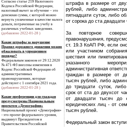
Согласно статье 219 Налогового
штрафа в размере от дву
Кодекса Российской Федерации,
рублей, либо администра
налоговый вычет за обучение – это
пятнадцати суток, либо об
денежная сумма, с которой можно
вернуть уплаченные в качестве налога
от сорока до ста двадцати 
деньги, потраченные на учебу в
различных учебных заведениях.
За повторное соверше
(добавлено 2022-01-28 )
правонарушения, предусмот
Какие штрафы за нарушение
ст. 19.3 КоАП РФ, если он
Правил дорожного движения можно
или участником собрания
обжаловать в упрощенном
порядке?
шествия или пикетирован
Федеральным законом от 29.12.2020
указанного меропри
№ 471-ФЗ внесены изменения в
административная ответст
Кодекс Российской Федерации об
административных
граждан в размере от д
правонарушениях, которые
тысяч рублей, либо админ
действуют с 1 сентября 2021 года.
до тридцати суток, либо
(добавлено 2022-01-28 )
срок от ста до двухсот ча
Какие преференции для граждан
от двадцати тысяч до с
предусмотрены Национальным
юридических лиц - от сем
проектом «Демография»
тысяч рублей.
Национальный проект «Демография»
- это проект федерального уровня,
выдвинут Президентом и
Федеральный закон вступит
Правительством Российской