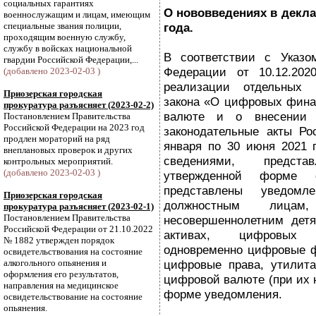
социальных гарантиях
О нововведениях в декла
военнослужащим и лицам, имеющим
специальные звания полиции,
года.
проходящим военную службу,
службу в войсках национальной
В соответствии с Указо
гвардии Российской Федерации,...
Федерации от 10.12.2
(добавлено 2023-02-03 )
реализации отдельных 
Приозерская городская
закона «О цифровых фина
прокуратура разъясняет (2023-02-2)
валюте и о внесении 
Постановлением Правительства
Российской Федерации на 2023 год
законодательные акты Ро
продлен мораторий на ряд
января по 30 июня 2021 г
внеплановых проверок и других
сведениями, предст
контрольных мероприятий.
(добавлено 2023-02-03 )
утвержденной форме 
представлены уведомл
Приозерская городская
должностным лица
прокуратура разъясняет (2023-02-1)
Постановлением Правительства
несовершеннолетним дет
Российской Федерации от 21.10.2022
активах, цифровых 
№ 1882 утвержден порядок
одновременно цифровые ф
освидетельствования на состояние
алкогольного опьянения и
цифровые права, утилит
оформления его результатов,
цифровой валюте (при их 
направления на медицинское
форме уведомления.
освидетельствование на состояние
опьянения.