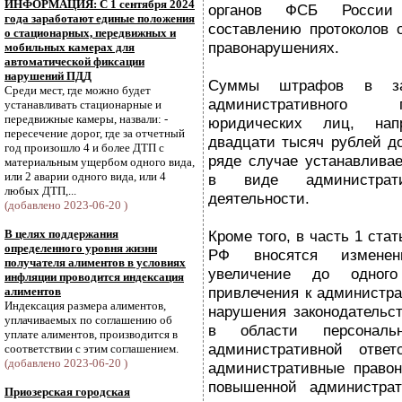
ИНФОРМАЦИЯ: С 1 сентября 2024
органов ФСБ России
года заработают единые положения
составлению протоколов 
о стационарных, передвижных и
правонарушениях.
мобильных камерах для
автоматической фиксации
нарушений ПДД
Суммы штрафов в зав
Среди мест, где можно будет
административного 
устанавливать стационарные и
передвижные камеры, назвали: -
юридических лиц, нап
пересечение дорог, где за отчетный
двадцати тысяч рублей до
год произошло 4 и более ДТП с
ряде случае устанавливае
материальным ущербом одного вида,
или 2 аварии одного вида, или 4
в виде административ
любых ДТП,...
деятельности.
(добавлено 2023-06-20 )
В целях поддержания
Кроме того, в часть 1 стат
определенного уровня жизни
РФ вносятся изменени
получателя алиментов в условиях
увеличение до одного
инфляции проводится индексация
привлечения к администра
алиментов
Индексация размера алиментов,
нарушения законодательс
уплачиваемых по соглашению об
в области персональ
уплате алиментов, производится в
административной ответ
соответствии с этим соглашением.
(добавлено 2023-06-20 )
административные правон
повышенной администрат
Приозерская городская