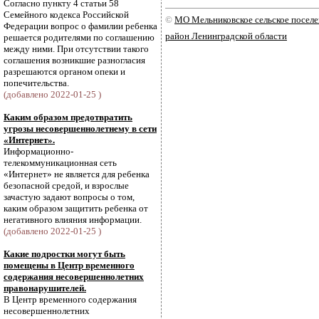
Согласно пункту 4 статьи 58
Семейного кодекса Российской
©
МО Мельниковское сельское посел
Федерации вопрос о фамилии ребенка
район Ленинградской области
решается родителями по соглашению
между ними. При отсутствии такого
соглашения возникшие разногласия
разрешаются органом опеки и
попечительства.
(добавлено 2022-01-25 )
Каким образом предотвратить
угрозы несовершеннолетнему в сети
«Интернет».
Информационно-
телекоммуникационная сеть
«Интернет» не является для ребенка
безопасной средой, и взрослые
зачастую задают вопросы о том,
каким образом защитить ребенка от
негативного влияния информации.
(добавлено 2022-01-25 )
Какие подростки могут быть
помещены в Центр временного
содержания несовершеннолетних
правонарушителей.
В Центр временного содержания
несовершеннолетних