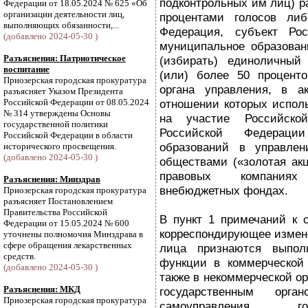
подконтрольных им лиц) р
Федерации от 18.05.2024 № 625 «Об
организации деятельности лиц,
процентами голосов либ
выполняющих обязанности,...
Федерация, субъект Ро
(добавлено 2024-05-30 )
муниципальное образован
Разъяснения: Патриотическое
(избирать) единоличный
воспитание
(или) более 50 проценто
Приозерская городская прокуратура
органа управления, в а
разъясняет Указом Президента
Российской Федерации от 08.05.2024
отношении которых исполь
№ 314 утверждены Основы
на участие Российской
государственной политики
Российской Федераци
Российской Федерации в области
образований в управлен
исторического просвещения.
(добавлено 2024-05-30 )
обществами («золотая акц
правовых компаниях
Разъяснения: Минздрав
внебюджетных фондах.
Приозерская городская прокуратура
разъясняет Постановлением
Правительства Российской
В пункт 1 примечаний к 
Федерации от 15.05.2024 № 600
корреспондирующее измене
уточнены полномочия Минздрава в
сфере обращения лекарственных
лица признаются выпол
средств.
функции в коммерческой 
(добавлено 2024-05-30 )
также в некоммерческой о
Разъяснения: МКД
государственным орга
Приозерская городская прокуратура
самоуправления, г