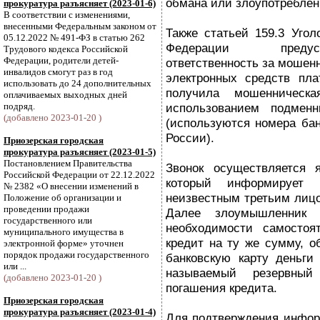
обмана или злоупотреблен
прокуратура разъясняет (2023-01-6)
В соответствии с изменениями,
внесенными Федеральным законом от
Также статьей 159.3 Угол
05.12.2022 № 491-ФЗ в статью 262
Федерации предус
Трудового кодекса Российской
Федерации, родители детей-
ответственность за мошен
инвалидов смогут раз в год
электронных средств плат
использовать до 24 дополнительных
получила мошенническ
оплачиваемых выходных дней
подряд.
использованием подменн
(добавлено 2023-01-20 )
(используются номера ба
России).
Приозерская городская
прокуратура разъясняет (2023-01-5)
Постановлением Правительства
Звонок осуществляется я
Российской Федерации от 22.12.2022
который информирует 
№ 2382 «О внесении изменений в
неизвестным третьим лицо
Положение об организации и
проведении продажи
Далее злоумышленник 
государственного или
необходимости самостоя
муниципального имущества в
кредит на ту же сумму, о
электронной форме» уточнен
порядок продажи государственного
банковскую карту деньги
или ...
называемый резервный
(добавлено 2023-01-20 )
погашения кредита.
Приозерская городская
прокуратура разъясняет (2023-01-4)
Для подтверждения информ