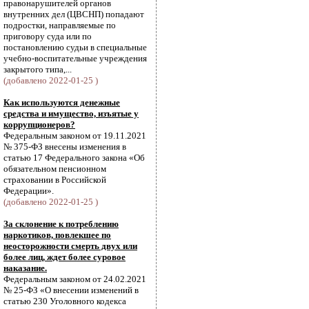
правонарушителей органов
внутренних дел (ЦВСНП) попадают
подростки, направляемые по
приговору суда или по
постановлению судьи в специальные
учебно-воспитательные учреждения
закрытого типа,...
(добавлено 2022-01-25 )
Как используются денежные
средства и имущество, изъятые у
коррупционеров?
Федеральным законом от 19.11.2021
№ 375-ФЗ внесены изменения в
статью 17 Федерального закона «Об
обязательном пенсионном
страховании в Российской
Федерации».
(добавлено 2022-01-25 )
За склонение к потреблению
наркотиков, повлекшее по
неосторожности смерть двух или
более лиц, ждет более суровое
наказание.
Федеральным законом от 24.02.2021
№ 25-ФЗ «О внесении изменений в
статью 230 Уголовного кодекса