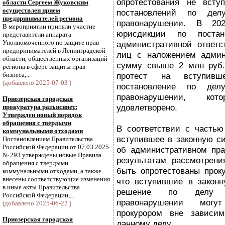
опротестования не всту
области Сергеем Жуковским
осуществлен прием
постановлений по дел
предпринимателей региона
правонарушении. В 20
В мероприятии приняли участие
юрисдикции по постан
представители аппарата
Уполномоченного по защите прав
административной ответс
предпринимателей в Ленинградской
лиц с наложением админ
области, общественных организаций
сумму свыше 2 млн руб.
региона в сфере защиты прав
бизнеса,...
протест на вступив
(добавлено 2025-07-03 )
постановление по дел
правонарушении, ко
Приозерская городская
удовлетворено.
прокуратура разъясняет:
Утвержден новый порядок
обращения с твердыми
В соответствии с частью
коммунальными отходами
вступившее в законную си
Постановлением Правительства
Российской Федерации от 07.03.2025
об административном пра
№ 293 утверждены новые Правила
результатам рассмотрени
обращения с твердыми
быть опротестованы проку
коммунальными отходами, а также
внесены соответствующие изменения
что вступившие в законн
в иные акты Правительства
решение по делу о
Российской Федерации,...
правонарушении могу
(добавлено 2025-06-22 )
прокурором вне зависим
Приозерская городская
данному делу.