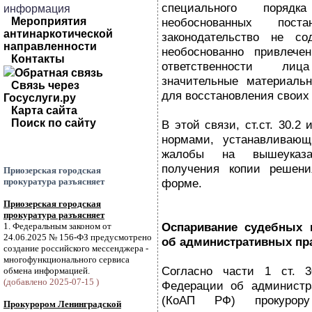
специального порядк
информация
Мероприятия
необоснованных поста
антинаркотической
законодательство не с
направленности
необоснованно привлече
Контакты
ответственности ли
Обратная связь
значительные материаль
Связь через
для восстановления своих 
Госуслуги.ру
Карта сайта
Поиск по сайту
В этой связи, ст.ст. 30.2
нормами, устанавливающ
жалобы на вышеуказа
получения копии решени
Приозерская городская
прокуратура разъясняет
форме.
Приозерская городская
прокуратура разъясняет
Оспаривание судебных 
1. Федеральным законом от
24.06.2025 № 156-ФЗ предусмотрено
об административных пр
создание российского мессенджера -
многофункционального сервиса
Согласно части 1 ст. 3
обмена информацией.
(добавлено 2025-07-15 )
Федерации об администр
(КоАП РФ) прокурору
Прокурором Ленинградской