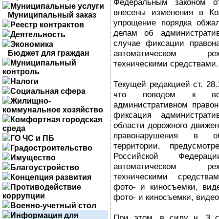
Федеральным законом о
Муниципальные услуги
внесены изменения в Ко
Муниципальный заказ
упрощение порядка обжал
Реестр контрактов
делам об административ
Деятельность
случае фиксации правон
Экономика
автоматическом ре
Бюджет для граждан
Муниципальный
техническими средствами.
контроль
Налоги
Текущей редакцией ст. 28
Социальная сфера
что поводом к во
Жилищно-
административном правон
коммунальное хозяйство
фиксация администрати
Комфортная городская
области дорожного движен
среда
правонарушения в обл
ГО ЧС и ПБ
территории, предусмотр
Градостроительство
Российской Федера
Имущество
автоматическом ре
Благоустройство
техническими средств
Концепция развития
фото- и киносъемки, вид
Противодействие
коррупции
фото- и киносъемки, видео
Военно-учетный стол
Информация для
При этом, в силу ч. 3 с