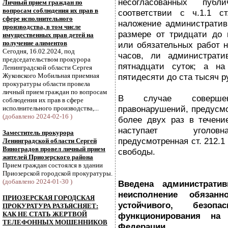
несогласованных публ
Личный прием граждан по
вопросам соблюдения их прав в
соответствии с ч.1.1 с
сфере исполнительного
наложение административ
производства, в том числе
размере от тридцати до 
имущественных прав детей на
получение алиментов
или обязательных работ н
Сегодня, 16.02.2024, под
часов, ли администрати
председательством прокурора
пятнадцати суток; а н
Ленинградской области Сергея
Жуковского Мобильная приемная
пятидесяти до ста тысяч р
прокуратуры области провела
личный прием граждан по вопросам
В случае совершени
соблюдения их прав в сфере
правонарушений, предусмо
исполнительного производства,...
(добавлено 2024-02-16 )
более двух раз в течени
наступает уголовна
Заместитель прокурора
предусмотренная ст. 212.1
Ленинградской области Сергей
Виноградов провел личный прием
свободы.
жителей Приозерского района
Прием граждан состоялся в здании
Приозерской городской прокуратуры.
(добавлено 2024-01-30 )
Введена административ
неисполнение обязанн
ПРИОЗЕРСКАЯ ГОРОДСКАЯ
устойчивого, безоп
ПРОКУРАТУРА РАЗЪЯСНЯЕТ:
КАК НЕ СТАТЬ ЖЕРТВОЙ
функционирования на 
ТЕЛЕФОННЫХ МОШЕННИКОВ
Федерации ин