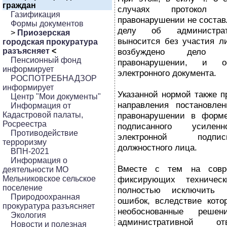
граждан
случаях протокол о
Газификация
правонарушении не составл
Формы документов
делу об администрат
>
Приозерская
выносится без участия ли
городская прокуратура
разъясняет
<
возбуждено дело о
Пенсионный фонд
правонарушении, и 
информирует
электронного документа.
РОСПОТРЕБНАДЗОР
информирует
Указанной нормой также п
Центр "Мои документы"
направления постановле
Информация от
Кадастровой палаты,
правонарушении в форме 
Росреестра
подписанного усиленн
Противодействие
электронной подпис
терроризму
должностного лица.
ВПН-2021
Информация о
Вместе с тем на совре
деятельности МО
Мельниковское сельское
фиксирующих техническ
поселение
полностью исключить в
Природоохранная
ошибок, вследствие кото
прокуратура разъясняет
необоснованные реше
Экология
административной отв
Новости и полезная