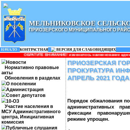
МЕЛЬНИКОВСКОЕ СЕЛЬСК
ПРИОЗЕРСКОГО МУНИЦИПАЛЬНОГО РАЙ
НАЧАЛО
|
КОНТРАСТНАЯ
|
ВЕРСИЯ ДЛЯ СЛАБОВИДЯЩИХ
Е ВНИМАНИЕ! изменилось наименование администрации: Администр
ПРИОЗЕРСКАЯ ГО
Новости
Нормативно правовые
ПРОКУРАТУРА ИНФ
акты
АПРЕЛЬ 2021 ГОДА
Обновления в разделах
О поселении
Администрация
Совет депутатов
Порядок обжалования по
10-ОЗ
Участие населения в
административных пра
МСУ Административного
фиксации правонаруше
центра, Инициативная
режиме упрощен.
комиссия
Публичные слушания