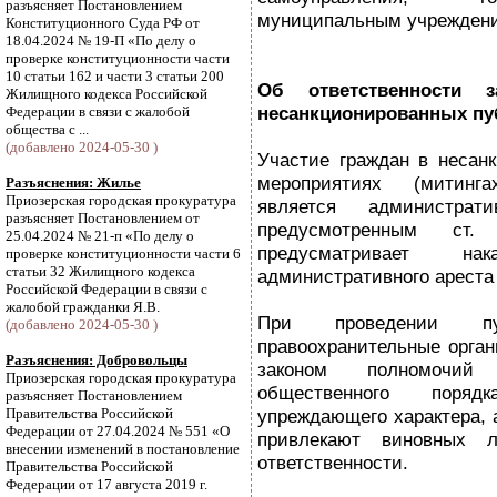
разъясняет Постановлением
муниципальным учрежден
Конституционного Суда РФ от
18.04.2024 № 19-П «По делу о
проверке конституционности части
10 статьи 162 и части 3 статьи 200
Об ответственности 
Жилищного кодекса Российской
несанкционированных пу
Федерации в связи с жалобой
общества с ...
(добавлено 2024-05-30 )
Участие граждан в несан
мероприятиях (митинга
Разъяснения: Жилье
Приозерская городская прокуратура
является администрати
разъясняет Постановлением от
предусмотренным с
25.04.2024 № 21-п «По делу о
предусматривает н
проверке конституционности части 6
статьи 32 Жилищного кодекса
административного ареста 
Российской Федерации в связи с
жалобой гражданки Я.В.
При проведении пуб
(добавлено 2024-05-30 )
правоохранительные орган
Разъяснения: Добровольцы
законом полномочий 
Приозерская городская прокуратура
общественного поря
разъясняет Постановлением
Правительства Российской
упреждающего характера, 
Федерации от 27.04.2024 № 551 «О
привлекают виновных л
внесении изменений в постановление
ответственности.
Правительства Российской
Федерации от 17 августа 2019 г.