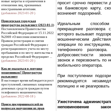
новые запреты и ограничения в
просит срочно перевести 
отношении лиц, признанных
на банковскую карту, ск
иностранными агентами.
возникнет подозрений.
(добавлено 2023-01-20 )
Приозерская городская
Идеальным способо
прокуратура разъясняет (2023-01-1)
прекращение разговора с
Постановлением Правительства
Российской Федерации от 15.11.2022
которого вызывает подозр
№2069 «О внесении изменения в
мошенническим действия
Правила регистрации и снятия
операции по инструкциям,
граждан Российской Федерации с
регистрационного учета по месту
телефонного разговора
пребывания и по месту жительства в
добросовестности звон
пределах Российской Федерации» ...
звонок и перезвонить по 
(добавлено 2023-01-20 )
мобильного оператора.
Как не оказаться в ловушке
мошенников? Прокуратура
При поступлении подозри
разъясняет
рекомендуется незамед
В настоящее время наблюдается рост
преступлений, связанных хищением
полицию и не реагировать
денежных средств граждан путем
телефонного мошенничества.
(добавлено 2022-08-18 )
Ужесточена администрати
Прием предпринимателей по
неповиновение зако
вопросам нарушения их прав