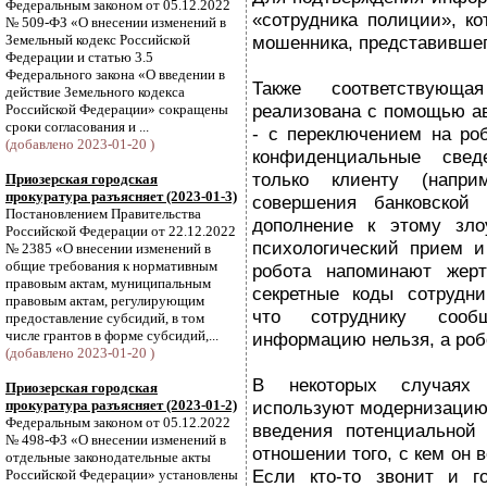
Федеральным законом от 05.12.2022
«сотрудника полиции», ко
№ 509-ФЗ «О внесении изменений в
Земельный кодекс Российской
мошенника, представившег
Федерации и статью 3.5
Федерального закона «О введении в
Также соответствующ
действие Земельного кодекса
реализована с помощью а
Российской Федерации» сокращены
сроки согласования и ...
- с переключением на ро
(добавлено 2023-01-20 )
конфиденциальные свед
только клиенту (напри
Приозерская городская
прокуратура разъясняет (2023-01-3)
совершения банковской
Постановлением Правительства
дополнение к этому зло
Российской Федерации от 22.12.2022
психологический прием и
№ 2385 «О внесении изменений в
общие требования к нормативным
робота напоминают жерт
правовым актам, муниципальным
секретные коды сотрудни
правовым актам, регулирующим
что сотруднику сообщ
предоставление субсидий, в том
числе грантов в форме субсидий,...
информацию нельзя, а роб
(добавлено 2023-01-20 )
В некоторых случаях 
Приозерская городская
прокуратура разъясняет (2023-01-2)
используют модернизацию 
Федеральным законом от 05.12.2022
введения потенциальной
№ 498-ФЗ «О внесении изменений в
отношении того, с кем он 
отдельные законодательные акты
Если кто-то звонит и го
Российской Федерации» установлены