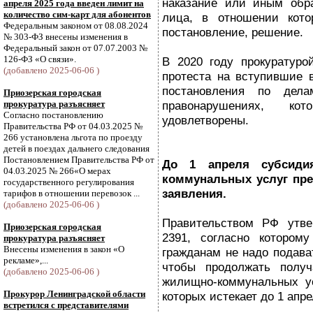
наказание или иным обр
апреля 2025 года введен лимит на
количество сим-карт для абонентов
лица, в отношении кото
Федеральным законом от 08.08.2024
постановление, решение.
№ 303-ФЗ внесены изменения в
Федеральный закон от 07.07.2003 №
126-ФЗ «О связи».
В 2020 году прокуратуро
(добавлено 2025-06-06 )
протеста на вступившие 
постановления по дела
Приозерская городская
прокуратура разъясняет
правонарушениях, ко
Согласно постановлению
удовлетворены.
Правительства РФ от 04.03.2025 №
266 установлена льгота по проезду
детей в поездах дальнего следования
Постановлением Правительства РФ от
До 1 апреля субсиди
04.03.2025 № 266«О мерах
коммунальных услуг пре
государственного регулирования
заявления.
тарифов в отношении перевозок ...
(добавлено 2025-06-06 )
Правительством РФ утве
Приозерская городская
2391, согласно котором
прокуратура разъясняет
Внесены изменения в закон «О
гражданам не надо подава
рекламе»,...
чтобы продолжать получ
(добавлено 2025-06-06 )
жилищно-коммунальных ус
Прокурор Ленинградской области
которых истекает до 1 апре
встретился с представителями