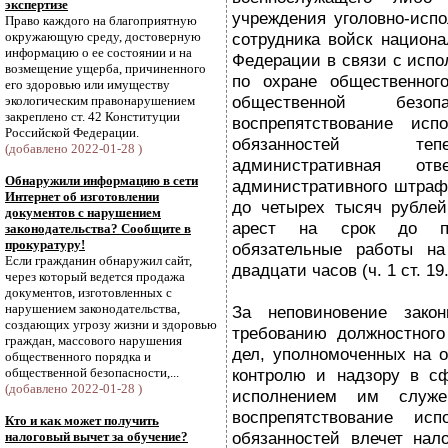
экспертизе
учреждения уголовно-исп
Право каждого на благоприятную
окружающую среду, достоверную
сотрудника войск национа
информацию о ее состоянии и на
Федерации в связи с испо
возмещение ущерба, причиненного
по охране общественног
его здоровью или имуществу
общественной безо
экологическим правонарушением
закреплено ст. 42 Конституции
воспрепятствование ис
Российской Федерации.
обязанностей теп
(добавлено 2022-01-28 )
административная от
Обнаружили информацию в сети
административного штрафа
Интернет об изготовлении
до четырех тысяч рублей
документов с нарушением
арест на срок до пя
законодательства? Сообщите в
прокуратуру!
обязательные работы на
Если гражданин обнаружил сайт,
двадцати часов (ч. 1 ст. 1
через который ведется продажа
документов, изготовленных с
нарушением законодательства,
За неповиновение зако
создающих угрозу жизни и здоровью
требованию должностного
граждан, массового нарушения
дел, уполномоченных на 
общественного порядка и
общественной безопасности,...
контролю и надзору в сф
(добавлено 2022-01-28 )
исполнением им служе
воспрепятствование ис
Кто и как может получить
обязанностей влечет нал
налоговый вычет за обучение?