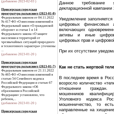
(добавлено 2023-02-03 )
Данное требование 
декларационной кампании 
Приозерская городская
прокуратура разъясняет (2023-01-8)
Федеральным законом от 04.11.2022
Уведомление заполняется
№ 417-ФЗ «О внесении изменений в
цифровых финансовых а
Федеральный закон «О гражданской
включающих одновремен
обороне» и статьи 1 и 14
Федерального закона «О защите
активы и иные цифров
населения и территорий от
цифровых прав и цифрово
чрезвычайных ситуаций природного
и техногенного характера» уточнены
...
При их отсутствии уведом
(добавлено 2023-01-20 )
Приозерская городская
прокуратура разъясняет (2023-01-7)
Как не стать жертвой те
Федеральным законом от 21.11.2022
№ 465-ФЗ «О внесении изменений в
В последнее время в Росс
статью 54 Семейного кодекса
возросло количество «те
Российской Федерации и статью 67
Федерального закона «Об
отношении граждан. 
образовании в Российской
мошенников квалифици
Федерации» установлено, что
Уголовного кодекса Ро
ребенок,...
(добавлено 2023-01-20 )
мошенничество, то ест
направленные на хищение
Приозерская городская