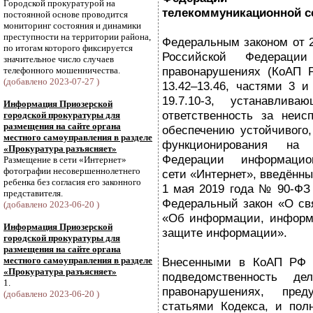
Городской прокуратурой на
телекоммуникационной се
постоянной основе проводится
мониторинг состояния и динамики
преступности на территории района,
Федеральным законом от 2
по итогам которого фиксируется
Российской Федерации
значительное число случаев
правонарушениях (КоАП Р
телефонного мошенничества.
(добавлено 2023-07-27 )
13.42–13.46, частями 3 и 
19.7.10-3, устанавлива
Информация Приозерской
ответственность за неис
городской прокуратуры для
размещения на сайте органа
обеспечению устойчивого,
местного самоуправления в разделе
функционирования на 
«Прокуратура разъясняет»
Федерации информационн
Размещение в сети «Интернет»
фотографии несовершеннолетнего
сети «Интернет», введённ
ребенка без согласия его законного
1 мая 2019 года № 90-ФЗ
представителя.
Федеральный закон «О св
(добавлено 2023-06-20 )
«Об информации, информа
Информация Приозерской
защите информации».
городской прокуратуры для
размещения на сайте органа
местного самоуправления в разделе
Внесенными в КоАП РФ п
«Прокуратура разъясняет»
подведомственность де
1.
правонарушениях, пред
(добавлено 2023-06-20 )
статьями Кодекса, и пол