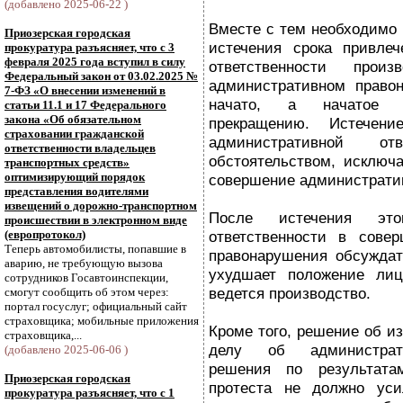
(добавлено 2025-06-22 )
Вместе с тем необходимо и
Приозерская городская
истечения срока привлеч
прокуратура разъясняет, что с 3
февраля 2025 года вступил в силу
ответственности про
Федеральный закон от 03.02.2025 №
административном право
7-ФЗ «О внесении изменений в
начато, а начатое п
статьи 11.1 и 17 Федерального
закона «Об обязательном
прекращению. Истечени
страховании гражданской
административной отв
ответственности владельцев
обстоятельством, исключ
транспортных средств»
оптимизирующий порядок
совершение администрати
представления водителями
извещений о дорожно-транспортном
После истечения эт
происшествии в электронном виде
(европротокол)
ответственности в совер
Теперь автомобилисты, попавшие в
правонарушения обсуждать
аварию, не требующую вызова
ухудшает положение лиц
сотрудников Госавтоинспекции,
ведется производство.
смогут сообщить об этом через:
портал госуслуг; официальный сайт
страховщика; мобильные приложения
Кроме того, решение об и
страховщика,...
делу об администрати
(добавлено 2025-06-06 )
решения по результата
Приозерская городская
протеста не должно уси
прокуратура разъясняет, что с 1