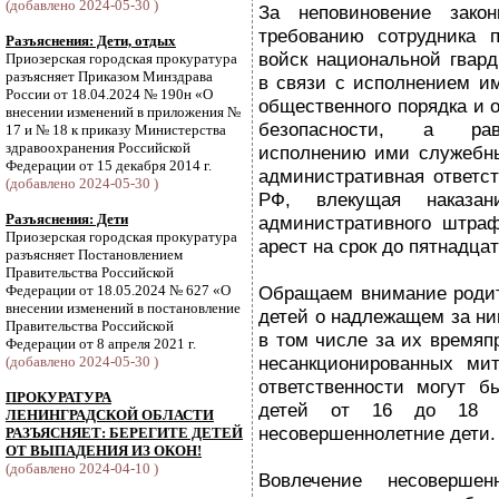
(добавлено 2024-05-30 )
За неповиновение зако
требованию сотрудника п
Разъяснения: Дети, отдых
войск национальной гвар
Приозерская городская прокуратура
разъясняет Приказом Минздрава
в связи с исполнением им
России от 18.04.2024 № 190н «О
общественного порядка и 
внесении изменений в приложения №
безопасности, а равн
17 и № 18 к приказу Министерства
здравоохранения Российской
исполнению ими служебны
Федерации от 15 декабря 2014 г.
административная ответст
(добавлено 2024-05-30 )
РФ, влекущая наказа
Разъяснения: Дети
административного штра
Приозерская городская прокуратура
арест на срок до пятнадцат
разъясняет Постановлением
Правительства Российской
Федерации от 18.05.2024 № 627 «О
Обращаем внимание родит
внесении изменений в постановление
детей о надлежащем за ни
Правительства Российской
в том числе за их времяп
Федерации от 8 апреля 2021 г.
несанкционированных мит
(добавлено 2024-05-30 )
ответственности могут б
ПРОКУРАТУРА
детей от 16 до 18 
ЛЕНИНГРАДСКОЙ ОБЛАСТИ
несовершеннолетние дети.
РАЗЪЯСНЯЕТ: БЕРЕГИТЕ ДЕТЕЙ
ОТ ВЫПАДЕНИЯ ИЗ ОКОН!
(добавлено 2024-04-10 )
Вовлечение несоверше