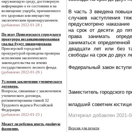
окружающую среду, достоверную
информацию о ее состоянии и на
возмещение ущерба, причиненного
В часть 3 введена повыше
его здоровью или имуществу
случаев наступления тяж
экологическим правонарушением.
предусмотрено наказание
(добавлено 2022-01-28 )
на срок от десяти до пя
По иску Приозерского городского
права занимать опред
прокурора несанкционированная
заниматься определенной 
свалка будет ликвидирована
двадцати лет или без та
Приозерской городской
прокуратурой проведена проверка
свободы на срок до двух ле
исполнения экологического
законодательства на землях
Федеральный закон вступит
государственного лесного фонда.
(добавлено 2022-01-26 )
Условия заключения ученического
договора.
Вопросы, связанные с заключением
Заместитель городского пр
ученического договора,
регламентированы главой 32
младший советник юстиции
Трудового кодекса Российской
Федерации.
(добавлено 2022-01-25 )
Материал добавлен 2021-0
Может ли ребенок иметь двойную
Версия для печати
фамилию.