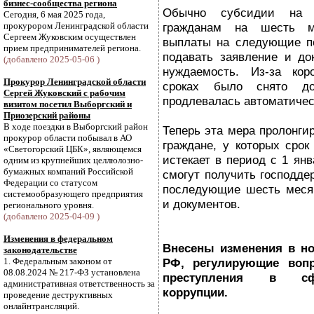
бизнес-сообщества региона
Обычно субсидии на 
Сегодня, 6 мая 2025 года,
прокурором Ленинградской области
гражданам на шесть м
Сергеем Жуковским осуществлен
выплаты на следующие по
прием предпринимателей региона.
подавать заявление и до
(добавлено 2025-05-06 )
нуждаемость. Из-за кор
Прокурор Ленинградской области
сроках было снято до
Сергей Жуковский с рабочим
продлевалась автоматичес
визитом посетил Выборгский и
Приозерский районы
В ходе поездки в Выборгский район
Теперь эта мера пролонгир
прокурор области побывал в АО
граждане, у которых срок
«Светогорский ЦБК», являющемся
истекает в период с 1 янв
одним из крупнейших целлюлозно-
бумажных компаний Российской
смогут получить господде
Федерации со статусом
последующие шесть месяц
системообразующего предприятия
и документов.
регионального уровня.
(добавлено 2025-04-09 )
Изменения в федеральном
Внесены изменения в но
законодательстве
1. Федеральным законом от
РФ, регулирующие вопр
08.08.2024 № 217-ФЗ установлена
преступления в сфе
административная ответственность за
коррупции.
проведение деструктивных
онлайнтрансляций.