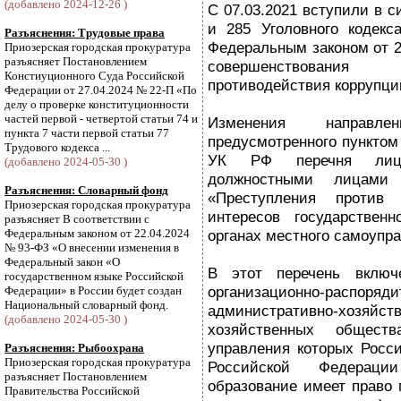
(добавлено 2024-12-26 )
С 07.03.2021 вступили в с
и 285 Уголовного кодекс
Разъяснения: Трудовые права
Федеральным законом от 2
Приозерская городская прокуратура
разъясняет Постановлением
совершенствовани
Констиуционного Суда Российской
противодействия коррупци
Федерации от 27.04.2024 № 22-П «По
делу о проверке конституционности
частей первой - четвертой статьи 74 и
Изменения направл
пункта 7 части первой статьи 77
предусмотренного пунктом 
Трудового кодекса ...
УК РФ перечня лиц,
(добавлено 2024-05-30 )
должностными лицами
Разъяснения: Словарный фонд
«Преступления против г
Приозерская городская прокуратура
интересов государстве
разъясняет В соответствии с
Федеральным законом от 22.04.2024
органах местного самоупр
№ 93-ФЗ «О внесении изменения в
Федеральный закон «О
В этот перечень включ
государственном языке Российской
организационно-ра
Федерации» в России будет создан
Национальный словарный фонд.
административно-хоз
(добавлено 2024-05-30 )
хозяйственных общест
управления которых Росси
Разъяснения: Рыбоохрана
Приозерская городская прокуратура
Российской Федераци
разъясняет Постановлением
образование имеет право 
Правительства Российской