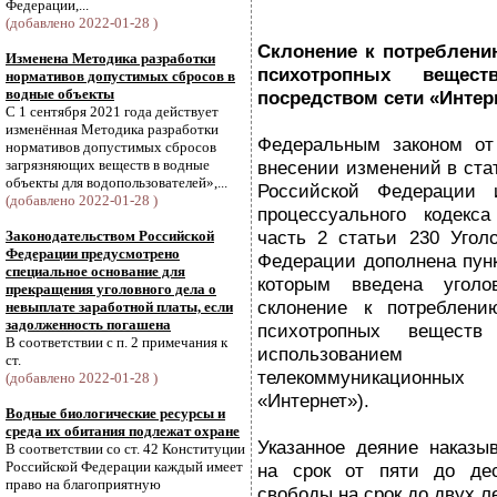
Федерации,...
(добавлено 2022-01-28 )
Склонение к потреблению
Изменена Методика разработки
психотропных вещес
нормативов допустимых сбросов в
водные объекты
посредством сети «Интер
С 1 сентября 2021 года действует
изменённая Методика разработки
Федеральным законом от
нормативов допустимых сбросов
загрязняющих веществ в водные
внесении изменений в стат
объекты для водопользователей»,...
Российской Федерации 
(добавлено 2022-01-28 )
процессуального кодекс
часть 2 статьи 230 Уголо
Законодательством Российской
Федерации предусмотрено
Федерации дополнена пунк
специальное основание для
которым введена уголов
прекращения уголовного дела о
склонение к потреблению
невыплате заработной платы, если
задолженность погашена
психотропных вещест
В соответствии с п. 2 примечания к
использованием
ст.
телекоммуникационных
(добавлено 2022-01-28 )
«Интернет»).
Водные биологические ресурсы и
среда их обитания подлежат охране
Указанное деяние наказы
В соответствии со ст. 42 Конституции
Российской Федерации каждый имеет
на срок от пяти до дес
право на благоприятную
свободы на срок до двух ле