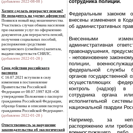
сотрудника полиции.
(добавлено 2022-08-08 )
Хотите сделать перерасчет пенсии?
Федеральным законом 
Не попадитесь на удочку аферистов!
внесены изменения в Код
Появился новый вид мошенничества.
Участились случаи обмана населения
об административных пра
при оказании услуг по оформлению
документов для перерасчета пенсий,
Внесенными измен
получения социальных пособий,
распоряжения средствами
административная ответс
материнского (семейного) капитала,
правонарушения, предусмо
выдачи свидетельств СНИЛС.
- неповиновение законном
(добавлено 2022-01-28 )
полиции, военнослужаще
Срок действия российского
федеральной службы бе
паспорта
органов государственной о
С 16.07.2021 вступили в силу
осуществляющих федера
изменения в постановление
Правительства Российской
контроль (надзор) в 
Федерации от 08.07.1997 828 «Об
сотрудника органа или
утверждении Положения о паспорте
исполнительной системы
гражданина Российской Федерации,
образца бланка и описания паспорта
национальной гвардии Рос
гражданина Российской Федерации».
(добавлено 2022-01-28 )
Например, за непов
Ответственность за нарушение
распоряжению или требов
законодательства об экологической
военнослужащего либо 