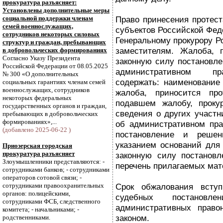
прокуратура разъясняет:
Установлены дополнительные меры
социальной поддержки членам
Право принесения протест
семей военнослужащих,
субъектов Российской Фед
сотрудников некоторых силовых
Генеральному прокурору Р
структур и граждан, пребывающих
заместителям. Жалоба, 
в добровольческих формированиях
Согласно Указу Президента
законную силу постановле
Российской Федерации от 08.05.2025
административном пр
№ 300 «О дополнительных
содержать: наименование 
социальных гарантиях членам семей
военнослужащих, сотрудников
жалоба, приносится про
некоторых федеральных
подавшем жалобу, прокур
государственных органов и граждан,
сведения о других участн
пребывающих в добровольческих
формированиях»,...
об административном пра
(добавлено 2025-06-22 )
постановление и реше
указанием оснований для
Приозерская городская
прокуратура разъясняет
законную силу постановл
Злоумышленники представляются: -
перечень прилагаемых мат
сотрудниками банков; - сотрудниками
операторов сотовой связи; -
сотрудниками правоохранительных
Срок обжалования всту
органов: полицейскими,
судебных постанов
сотрудниками ФСБ, следственного
административных право
комитета; - начальниками; -
законом.
родственниками.