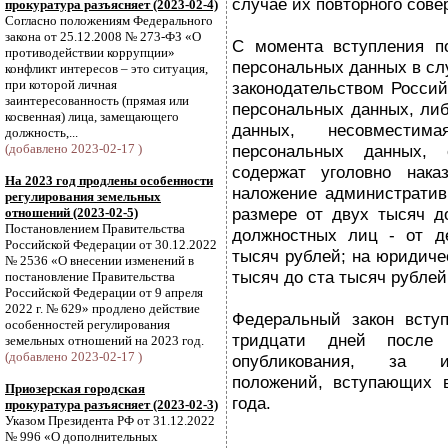
случае их повторного сове
прокуратура разъясняет (2023-02-4)
Согласно положениям Федерального
закона от 25.12.2008 № 273-ФЗ «О
С момента вступления по
противодействии коррупции»
персональных данных в сл
конфликт интересов – это ситуация,
при которой личная
законодательством Россий
заинтересованность (прямая или
персональных данных, либ
косвенная) лица, замещающего
данных, несовмести
должность,...
(добавлено 2023-02-17 )
персональных данных,
содержат уголовно наказ
На 2023 год продлены особенности
наложение административ
регулирования земельных
размере от двух тысяч д
отношений (2023-02-5)
Постановлением Правительства
должностных лиц - от д
Российской Федерации от 30.12.2022
тысяч рублей; на юридиче
№ 2536 «О внесении изменений в
тысяч до ста тысяч рублей
постановление Правительства
Российской Федерации от 9 апреля
2022 г. № 629» продлено действие
Федеральный закон вступ
особенностей регулирования
тридцати дней после 
земельных отношений на 2023 год.
(добавлено 2023-02-17 )
опубликования, за и
положений, вступающих 
Приозерская городская
года.
прокуратура разъясняет (2023-02-3)
Указом Президента РФ от 31.12.2022
№ 996 «О дополнительных