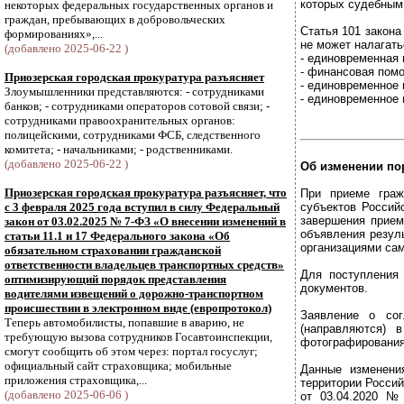
которых судебным
некоторых федеральных государственных органов и
граждан, пребывающих в добровольческих
Статья 101 закона
формированиях»,...
не может налагать
(добавлено 2025-06-22 )
- единовременная
- финансовая пом
Приозерская городская прокуратура разъясняет
- единовременное 
Злоумышленники представляются: - сотрудниками
- единовременное
банков; - сотрудниками операторов сотовой связи; -
сотрудниками правоохранительных органов:
полицейскими, сотрудниками ФСБ, следственного
комитета; - начальниками; - родственниками.
(добавлено 2025-06-22 )
Об изменении по
Приозерская городская прокуратура разъясняет, что
При приеме граж
с 3 февраля 2025 года вступил в силу Федеральный
субъектов Россий
завершения прием
закон от 03.02.2025 № 7-ФЗ «О внесении изменений в
объявления резул
статьи 11.1 и 17 Федерального закона «Об
организациями са
обязательном страховании гражданской
ответственности владельцев транспортных средств»
Для поступления
оптимизирующий порядок представления
документов.
водителями извещений о дорожно-транспортном
происшествии в электронном виде (европротокол)
Заявление о сог
Теперь автомобилисты, попавшие в аварию, не
(направляются) 
требующую вызова сотрудников Госавтоинспекции,
фотографирования
смогут сообщить об этом через: портал госуслуг;
официальный сайт страховщика; мобильные
Данные изменения
приложения страховщика,...
территории Россий
(добавлено 2025-06-06 )
от 03.04.2020 №