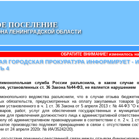
ОЕ ПОСЕЛЕНИЕ
ОНА ЛЕНИНГРАДСКОЙ ОБЛАСТИ
ОБРАТИТЕ ВНИМАНИЕ! изменилось наименование админи
Я ГОРОДСКАЯ ПРОКУРАТУРА ИНФОРМИРУЕТ - И
Ь 4
тимонопольная служба России разъяснила, в каком случае о
в, установленных ст. 36 Закона №44-ФЗ, не является нарушением
монопольного ведомства разъяснили, что в случае отзыва бюджетн
х обязательств, предусмотренных на оплату закупаемых товаров (ра
ии установленного в ч. 1 ст. 36 Закона от 5 апреля 2013 г. № 44-ФЗ "О 
варов, работ, услуг для обеспечения государственных и муниципа
ем для привлечения должностного лица к административной ответствен
елу об административном правонарушении в соответствии с п. 2 ч. 1 ст
ачатое производство подлежит прекращению в связи с отсутствием со
и от 24 апреля 2020г. № ИА/35242/20).
 отсутствия причинно-следственной связи между отзывом финансирован