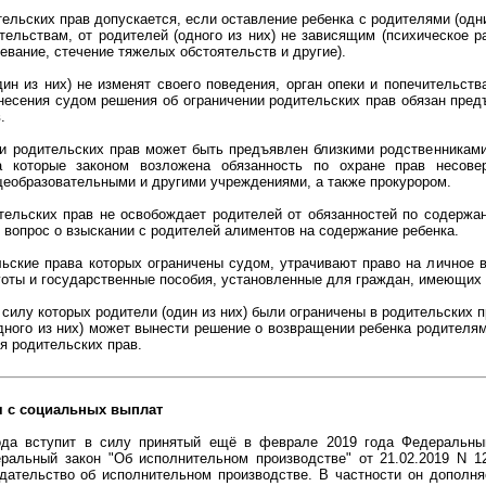
ельских прав допускается, если оставление ребенка с родителями (одни
тельствам, от родителей (одного из них) не зависящим (психическое р
евание, стечение тяжелых обстоятельств и другие).
ин из них) не изменят своего поведения, орган опеки и попечительств
несения судом решения об ограничении родительских прав обязан пред
.
ии родительских прав может быть предъявлен близкими родственниками
а которые законом возложена обязанность по охране прав несове
еобразовательными и другими учреждениями, а также прокурором.
тельских прав не освобождает родителей от обязанностей по содержа
 вопрос о взыскании с родителей алиментов на содержание ребенка.
ьские права которых ограничены судом, утрачивают право на личное в
готы и государственные пособия, установленные для граждан, имеющих 
 силу которых родители (один из них) были ограничены в родительских п
дного из них) может вынести решение о возвращении ребенка родителям 
я родительских прав.
я с социальных выплат
ода вступит в силу принятый ещё в феврале 2019 года Федеральны
ральный закон "Об исполнительном производстве" от 21.02.2019 N 12
одательство об исполнительном производстве. В частности он дополня