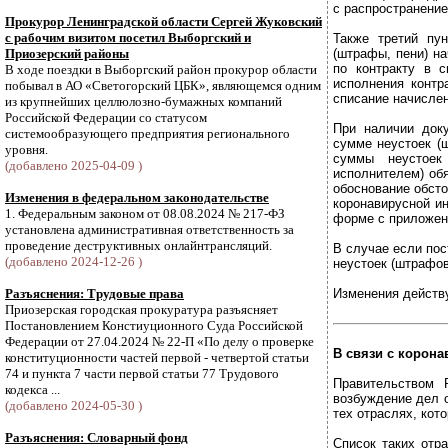
с распространени
Прокурор Ленинградской области Сергей Жуковский
с рабочим визитом посетил Выборгский и
Также третий пу
Приозерский районы
(штрафы, пени) н
по контракту в с
В ходе поездки в Выборгский район прокурор области
исполнения контр
побывал в АО «Светогорский ЦБК», являющемся одним
списание начислен
из крупнейших целлюлозно-бумажных компаний
Российской Федерации со статусом
При наличии доку
системообразующего предприятия регионального
сумме неустоек (
уровня.
суммы неустоек 
(добавлено 2025-04-09 )
исполнителем) обя
обоснование обсто
Изменения в федеральном законодательстве
коронавирусной и
1. Федеральным законом от 08.08.2024 № 217-ФЗ
форме с приложен
установлена административная ответственность за
проведение деструктивных онлайнтрансляций.
В случае если пос
(добавлено 2024-12-26 )
неустоек (штрафов
Разъяснения: Трудовые права
Изменения действу
Приозерская городская прокуратура разъясняет
Постановлением Констиуционного Суда Российской
Федерации от 27.04.2024 № 22-П «По делу о проверке
В связи с корона
конституционности частей первой - четвертой статьи
74 и пункта 7 части первой статьи 77 Трудового
Правительством 
кодекса ...
возбуждение дел о
(добавлено 2024-05-30 )
тех отраслях, кот
Разъяснения: Словарный фонд
Список таких отр