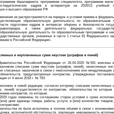
ограммам бакалавриата, программам специалитета, программам магис
но-педагогических кадров в аспирантуре на 2020/21 учебный г
уки и высшего образования РФ.
менения не распространяются на порядок и условия приема в федерал
уществляющие образовательную деятельность по образовательным 
ласти подготовки кадров в интересах обороны и безопасности госуд
равопорядка, а также деятельность федеральных государстве
бразовательную деятельность по образовательным программам и на
дарственных органов, указанных в части 1 статьи 81 Федерального за
овании в Российской Федерации».
сленных и неуплаченных сумм неустоек (штрафов и пеней)
Правительства Российской Федерации от 26.04.2020 №591 внесены 
казчиком списания сумм неустоек (штрафов, пеней), начисленных пос
 не списанных заказчиком в связи с неисполнением или ненадлежащим 
 обязательств, предусмотренных контрактом, утвержденных постановл
ции от 4 июля 2018 г. № 783.
 изложен в новой редакции, согласно которому списание начисленных
в, пеней) осуществляется по контрактам, обязательства по которым
ением контрактов, по которым:
 2020 годах изменены по соглашению сторон условия о сроке исполнени
(или) цене единицы товара, работы, услуги, и (или) количестве товаров,
контрактами;
язательства не были исполнены в полном объеме в связи с возникнове
дчика, исполнителя) обстоятельств, повлекших невозможность исполнен