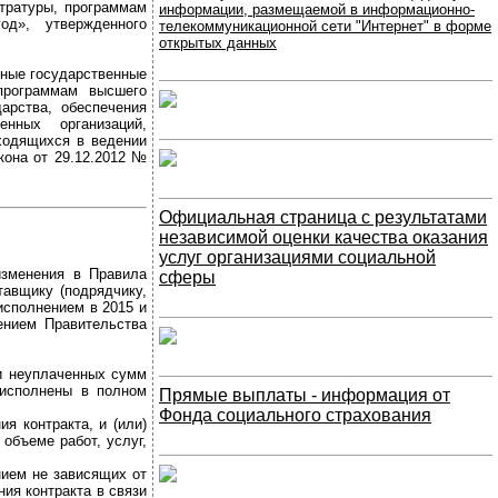
тратуры, программам
информации, размещаемой в информационно-
од», утвержденного
телекоммуникационной сети "Интернет" в форме
открытых данных
ьные государственные
программам высшего
арства, обеспечения
нных организаций,
ходящихся в ведении
кона от 29.12.2012 №
Официальная страница с результатами
независимой оценки качества оказания
услуг организациями социальной
изменения в Правила
сферы
тавщику (подрядчику,
исполнением в 2015 и
ением Правительства
 и неуплаченных сумм
 исполнены в полном
Прямые выплаты - информация от
Фонда социального страхования
я контракта, и (или)
 объеме работ, услуг,
нием не зависящих от
ия контракта в связи