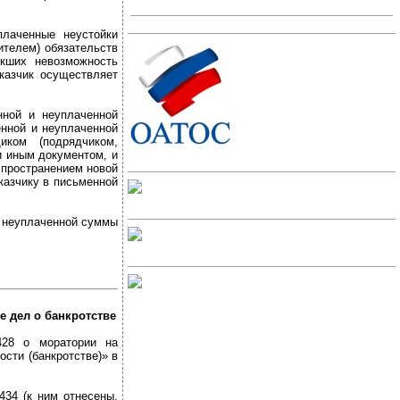
плаченные неустойки
ителем) обязательств
екших невозможность
казчик осуществляет
нной и неуплаченной
енной и неуплаченной
иком (подрядчиком,
и иным документом, и
спространением новой
казчику в письменной
и неуплаченной суммы
е дел о банкротстве
428 о моратории на
сти (банкротстве)» в
34 (к ним отнесены,