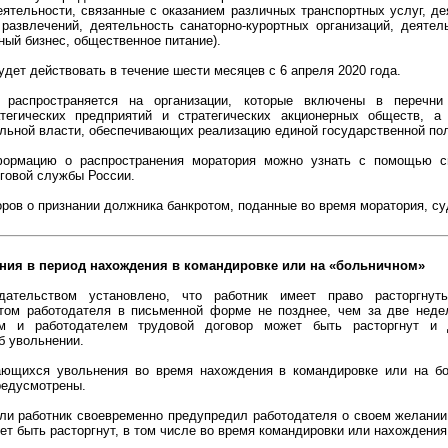
ятельности, связанные с оказанием различных транспортных услуг, де
 развлечений, деятельность санаторно-курортных организаций, деятел
чный бизнес, общественное питание).
удет действовать в течение шести месяцев с 6 апреля 2020 года.
 распространяется на организации, которые включены в перечни
атегических предприятий и стратегических акционерных обществ, 
ельной власти, обеспечивающих реализацию единой государственной пол
ормацию о распространения моратория можно узнать с помощью сп
говой службы России.
ров о признании должника банкротом, поданные во время моратория, су
ния в период нахождения в командировке или на «больничном»
дательством установлено, что работник имеет право расторгнуть
том работодателя в письменной форме не позднее, чем за две неде
м и работодателем трудовой договор может быть расторгнут и 
б увольнении.
ающихся увольнения во время нахождения в командировке или на б
редусмотрены.
сли работник своевременно предупредил работодателя о своем желании
ет быть расторгнут, в том числе во время командировки или нахождения