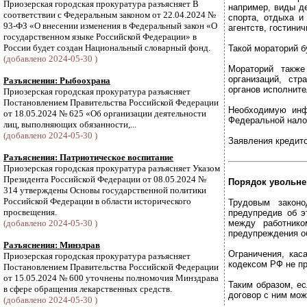
Приозерская городская прокуратура разъясняет В
например, виды де
соответствии с Федеральным законом от 22.04.2024 №
спорта, отдыха и
93-ФЗ «О внесении изменения в Федеральный закон «О
агентств, гостини
государственном языке Российской Федерации» в
России будет создан Национальный словарный фонд.
Такой мораторий б
(добавлено 2024-05-30 )
Мораторий также
организаций, стр
Разъяснения: Рыбоохрана
органов исполнит
Приозерская городская прокуратура разъясняет
Постановлением Правительства Российской Федерации
Необходимую инф
от 18.05.2024 № 625 «Об организации деятельности
Федеральной нало
лиц, выполняющих обязанности,...
(добавлено 2024-05-30 )
Заявления кредито
Разъяснения: Патриотическое воспитание
Приозерская городская прокуратура разъясняет Указом
Президента Российской Федерации от 08.05.2024 №
Порядок увольне
314 утверждены Основы государственной политики
Российской Федерации в области исторического
Трудовым законо
просвещения.
предупредив об э
(добавлено 2024-05-30 )
между работнико
предупреждения о
Разъяснения: Минздрав
Ограничения, кас
Приозерская городская прокуратура разъясняет
кодексом РФ не п
Постановлением Правительства Российской Федерации
от 15.05.2024 № 600 уточнены полномочия Минздрава
Таким образом, е
в сфере обращения лекарственных средств.
договор с ним мож
(добавлено 2024-05-30 )