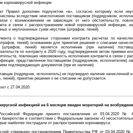
ем коронавирусной инфекции.
нкт Правил дополнен подпунктом «в», согласно которому если неу
ачислены вследствие неисполнения поставщиком (подрядчиком, исполн
вязи с возникновением не зависящих от него обстоятельств, повл
акта в связи с распространением новой коронавирусной инфекции, за
ных и неуплаченных сумм неустоек (штрафов, пеней).
мента о подтвержденных сторонами контракта расчетах по начисле
штрафов, пеней) основанием для принятия решения о списании начисл
(штрафов, пеней) является исполнение (при наличии) поставщ
зательств по контракту в 2020 году, подтвержденное актом приемки ил
ятельств, повлекших невозможность исполнения контракта в связи с ра
нфекции, представленное поставщиком (подрядчиком, исполнителем) за
ием подтверждающих документов (при их наличии).
тавщик (подрядчик, исполнитель) не подтвердил наличие начисленной 
, пеней), принятие решения о ее списании не допускается.
ют с 27.04.2020.
вирусной инфекцией на 6 месяцев введен мораторий на возбуждени
Российской Федерации принято постановление от 03.04.2020 № 
 банкротстве в соответствии с Федеральным законом «О несостоятельно
орые наиболее пострадали от распространения коронавируса.
аслей утвержден постановлением Правительства РФ от 03.04.2020 № 4