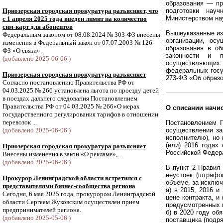
образования — пр
Приозерская городская прокуратура разъясняет, что
подготовки науч
Министерством на
с 1 апреля 2025 года введен лимит на количество
сим-карт для абонентов
Вышеуказанные из
Федеральным законом от 08.08.2024 № 303-ФЗ внесены
организации, ос
изменения в Федеральный закон от 07.07.2003 № 126-
образования в об
ФЗ «О связи».
законности и п
(добавлено 2025-06-06 )
осуществляющих о
федеральных госу
Приозерская городская прокуратура разъясняет
273-ФЗ «Об образ
Согласно постановлению Правительства РФ от
04.03.2025 № 266 установлена льгота по проезду детей
в поездах дальнего следования Постановлением
Правительства РФ от 04.03.2025 № 266«О мерах
О списании начи
государственного регулирования тарифов в отношении
перевозок ...
Постановлением 
(добавлено 2025-06-06 )
осуществлении за
исполнителю), но
(или) 2016 годах
Приозерская городская прокуратура разъясняет
Российской Федера
Внесены изменения в закон «О рекламе»,...
(добавлено 2025-06-06 )
В пункт 2 Правил
неустоек (штрафо
Прокурор Ленинградской области встретился с
объеме, за исключ
представителями бизнес-сообщества региона
а) в 2015, 2016 и
Сегодня, 6 мая 2025 года, прокурором Ленинградской
цене контракта, и 
области Сергеем Жуковским осуществлен прием
предусмотренных 
предпринимателей региона.
б) в 2020 году об
(добавлено 2025-05-06 )
поставщика (подря