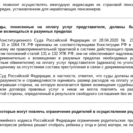
е позволит осуществлять ежегодную индексацию их страховой пен
орядке, установленном для неработающих пенсионеров.
оды, понесенные на оплату услуг представителя, должны б
и возмещаться в разумных пределах
Конституционного Суда Российской Федерации от 28.04.2020 № 21
 15 и 1064 ГК РФ признаны не соответствующими Конституции РФ в т
мому им правоприменительной практикой в системе действующего прав
том положений статей 131 и 132 УПК РФ, они не обеспечивают надлежа
применительно к возмещению в разумных пределах необходимых ра
тным обвинителем) на оплату услуг представителя (адвоката) по угол
щенному за отсутствием состава преступления в связи с декриминализа
Суд Российской Федерации, в частности, отметил, что суды должны и
 разумности и справедливости оценивать размер расходов на оплату у
оигравшая сторона, на которую возлагается бремя возмещения судебны
иком договора правовых услуг и никак не могла повлиять на раз
гой стороны, определенный в результате свободного соглашения без ее 
 которые могут повлечь ограничение родителей в осуществлении ро
Семейного кодекса Российской Федерации ограничение родительских пр
интересов ребенка решает отобрать ребенка у отца и (или) матери, не 