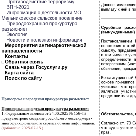
Противодействие терроризму
Данное изменени
ВПН-2021
выплату к ней в п
Информация о деятельности МО
Мельниковское сельское поселение
Природоохранная прокуратура
Судебные расх
разъясняет
(вынужденными) 
Экология
Новости и полезная информация
Постановлением 
Мероприятия антинаркотической
положения статей
смыслу, придавае
направленности
в том числе с уче
Контакты
определенности 
Обратная связь
потерпевшим (час
Связь через Госуслуги.ру
обвинения, прекра
Карта сайта
Конституционный 
Поиск по сайту
основе принципов
учитывая, что пр
являться участн
представителя дру
Приозерская городская прокуратура разъясняет
Приозерская городская прокуратура разъясняет
1. Федеральным законом от 24.06.2025 № 156-ФЗ
Обстоятельства,
предусмотрено создание российского мессенджера -
многофункционального сервиса обмена информацией.
Согласно ст. 73 
что суд с учетом 
(добавлено 2025-07-15 )
прав.