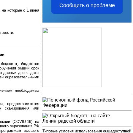
Сообщить о проблеме
 на которые с 1 июня
тяжести.
ции
 бюджета, бюджетов
обучения общий срок
ендарных дня с даты
ен образовательными
жением необходимых
я, предоставляются
м сканирования или
екции (COVID-19) на
сшего образования РФ
программам высшего
Типовые условия использования общедоступной