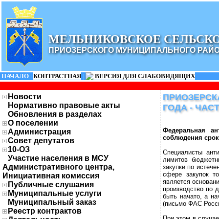
МЕЛЬНИКОВСКОЕ СЕЛЬСК
ПРИОЗЕРСКОГО МУНИЦИПАЛЬНОГО РАЙ
НАЧАЛО
|
КОНТРАСТНАЯ
|
ВЕРСИЯ ДЛЯ СЛАБОВИДЯЩИХ
Новости
ПРИОЗЕРСКА
Нормативно правовые акты
ГОДА - ЧАСТ
Обновления в разделах
О поселении
Федеральная ан
Администрация
соблюдения сроко
Совет депутатов
10-ОЗ
Специалисты анти
Участие населения в МСУ
лимитов бюджетны
Административного центра,
закупки по истечен
сфере закупок то
Инициативная комиссия
является основани
Публичные слушания
производство по д
Муниципальные услуги
быть начато, а н
Муниципальный заказ
(письмо ФАС Росси
Реестр контрактов
При этом в случае