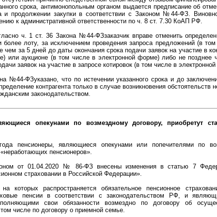
занного срока, антимонопольным органом выдается предписание об отм
а и продолжении закупки в соответствии с Законом №44-ФЗ. Виновн
нию к административной ответственности по ч. 8 ст. 7.30 КоАП РФ.
гласно ч. 1 ст. 36 Закона №44-ФЗзаказчик вправе отменить определен
и более лоту, за исключением проведения запроса предложений (в том
е чем за 5 дней до даты окончания срока подачи заявок на участие в ко
е) или аукционе (в том числе в электронной форме) либо не позднее 
одачи заявок на участие в запросе котировок (в том числе в электронной
она №44-ФЗуказано, что по истечении указанного срока и до заключени
пределение контрагента только в случае возникновения обстоятельств 
ажданским законодательством.
ляющиеся опекунами по возмездному договору, приобретут ста
ода пенсионеры, являющиеся опекунами или попечителями по воз
с «неработающих пенсионеров».
оном от 01.04.2020 № 86-ФЗ внесены изменения в статью 7 Федер
сионном страховании в Российской Федерации».
 на которых распространяется обязательное пенсионное страхова
ховые пенсии в соответствии с законодательством РФ, и являющ
сполняющими свои обязанности возмездно по договору об осуще
 том числе по договору о приемной семье.