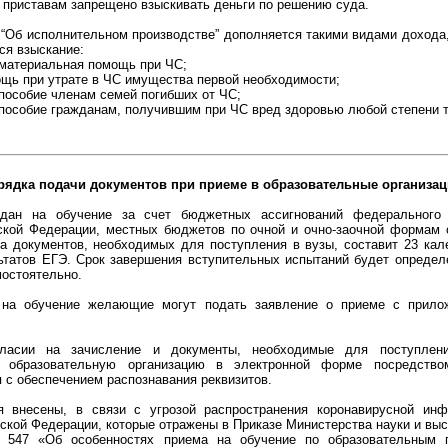
 приставам запрещено взыскивать деньги по решению суда.
 “Об исполнительном производстве” дополняется такими видами дохода,
ся взыскание:
 материальная помощь при ЧС;
ощь при утрате в ЧС имущества первой необходимости;
пособие членам семей погибших от ЧС;
 пособие гражданам, получившим при ЧС вред здоровью любой степени 
рядка подачи документов при приеме в образовательные организа
дан на обучение за счет бюджетных ассигнований федерального
ской Федерации, местных бюджетов по очной и очно-заочной формам 
а документов, необходимых для поступления в вузы, составит 23 кал
ьтатов ЕГЭ. Срок завершения вступительных испытаний будет определ
мостоятельно.
 на обучение желающие могут подать заявление о приеме с прило
ласии на зачисление и документы, необходимые для поступлени
в образовательную организацию в электронной форме посредство
 с обеспечением распознавания реквизитов.
 внесены, в связи с угрозой распространения коронавирусной инф
ской Федерации, которые отражены в Приказе Министерства науки и вы
 547 «Об особенностях приема на обучение по образовательным 