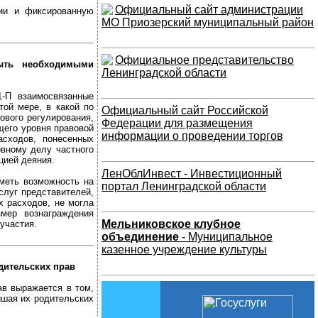
Официальный сайт администрации
сии и фиксированную
МО Приозерский муниципальный район
Официальное представительство
ыть необходимыми
Ленинградской области
-П взаимосвязанные
ой мере, в какой по
Официальный сайт Российской
ового регулирования,
Федерации для размещения
щего уровня правовой
информации о проведении торгов
сходов, понесенных
овному делу частного
цией деяния.
ЛенОблИнвест - Инвестиционный
меть возможность на
портал Ленинградской области
слуг представителей,
х расходов, не могла
мер вознаграждения
Мельниковское клубное
участия.
объединение
- Муниципальное
казенное учреждение культуры
дительских прав
ав выражается в том,
лишая их родительских