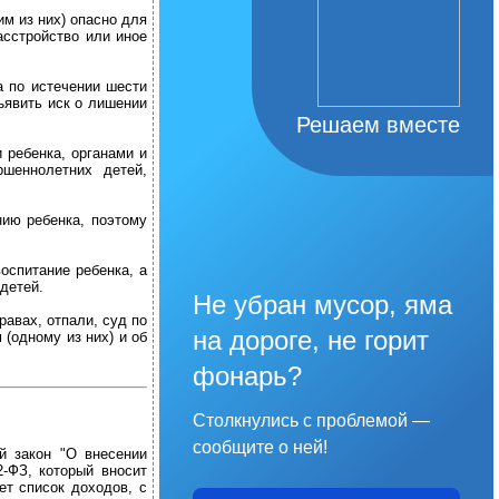
м из них) опасно для
асстройство или иное
а по истечении шести
ъявить иск о лишении
Решаем вместе
 ребенка, органами и
ршеннолетних детей,
нию ребенка, поэтому
оспитание ребенка, а
детей.
Не убран мусор, яма
равах, отпали, суд по
на дороге, не горит
(одному из них) и об
фонарь?
Столкнулись с проблемой —
сообщите о ней!
й закон "О внесении
-ФЗ, который вносит
ет список доходов, с