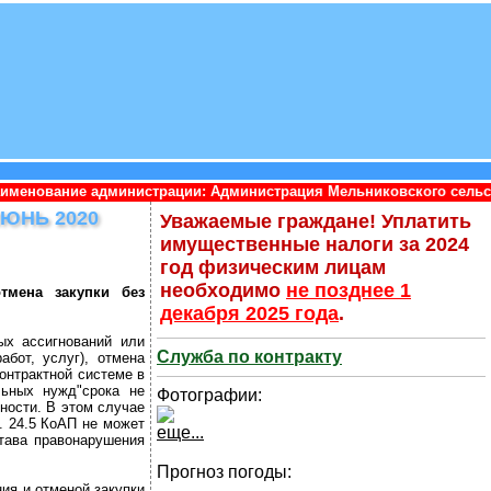
страции: Администрация Мельниковского сельского поселения Пр
ЮНЬ 2020
Уважаемые граждане! Уплатить
имущественные налоги за 2024
год физическим лицам
необходимо
не позднее 1
тмена закупки без
декабря 2025 года
.
ых ассигнований или
Служба по контракту
бот, услуг), отмена
контрактной системе в
льных нужд"срока не
Фотографии:
ности. В этом случае
. 24.5 КоАП не может
еще...
става правонарушения
Прогноз погоды:
ия и отменой закупки