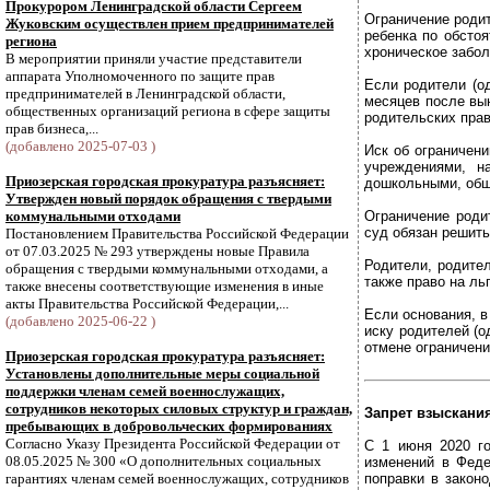
Прокурором Ленинградской области Сергеем
Ограничение родит
Жуковским осуществлен прием предпринимателей
ребенка по обстоя
региона
хроническое забол
В мероприятии приняли участие представители
аппарата Уполномоченного по защите прав
Если родители (од
предпринимателей в Ленинградской области,
месяцев после вы
общественных организаций региона в сфере защиты
родительских прав
прав бизнеса,...
(добавлено 2025-07-03 )
Иск об ограничен
учреждениями, н
Приозерская городская прокуратура разъясняет:
дошкольными, общ
Утвержден новый порядок обращения с твердыми
коммунальными отходами
Ограничение роди
суд обязан решить
Постановлением Правительства Российской Федерации
от 07.03.2025 № 293 утверждены новые Правила
Родители, родител
обращения с твердыми коммунальными отходами, а
также право на ль
также внесены соответствующие изменения в иные
акты Правительства Российской Федерации,...
Если основания, в
(добавлено 2025-06-22 )
иску родителей (о
отмене ограничени
Приозерская городская прокуратура разъясняет:
Установлены дополнительные меры социальной
поддержки членам семей военнослужащих,
сотрудников некоторых силовых структур и граждан,
Запрет взыскани
пребывающих в добровольческих формированиях
Согласно Указу Президента Российской Федерации от
С 1 июня 2020 г
08.05.2025 № 300 «О дополнительных социальных
изменений в Феде
гарантиях членам семей военнослужащих, сотрудников
поправки в закон