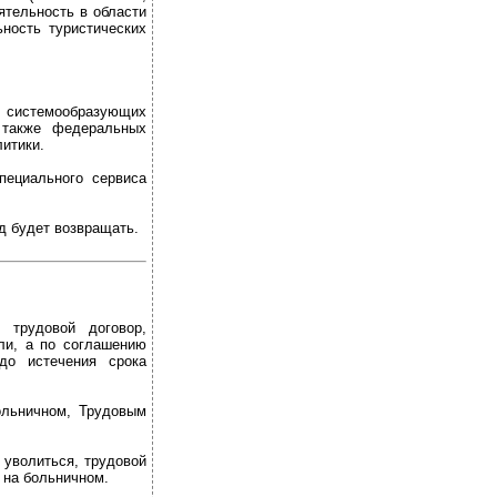
ятельность в области
ьность туристических
 системообразующих
а также федеральных
итики.
ециального сервиса
д будет возвращать.
 трудовой договор,
ли, а по соглашению
до истечения срока
ольничном, Трудовым
 уволиться, трудовой
 на больничном.