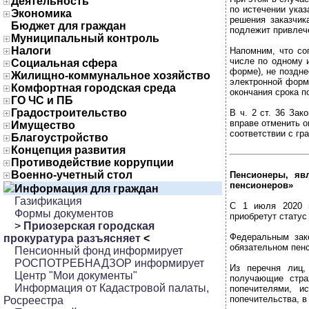
Деятельность
по истечении ука
Экономика
решения заказчик
Бюджет для граждан
подлежит привлече
Муниципальный контроль
Налоги
Напомним, что со
числе по одному 
Социальная сфера
форме), не поздне
Жилищно-коммунальное хозяйство
электронной форм
Комфортная городская среда
окончания срока п
ГО ЧС и ПБ
Градостроительство
В ч. 2 ст. 36 Зак
вправе отменить о
Имущество
соответствии с гр
Благоустройство
Концепция развития
Противодействие коррупции
Военно-учетный стол
Пенсионеры, яв
пенсионеров»
Информация для граждан
Газификация
С 1 июля 2020 г
Формы документов
приобретут стату
>
Приозерская городская
Федеральным зак
прокуратура разъясняет
<
обязательном пен
Пенсионный фонд информирует
РОСПОТРЕБНАДЗОР информирует
Из перечня лиц,
Центр "Мои документы"
получающие стра
Информация от Кадастровой палаты,
попечителями, и
попечительства, в
Росреестра