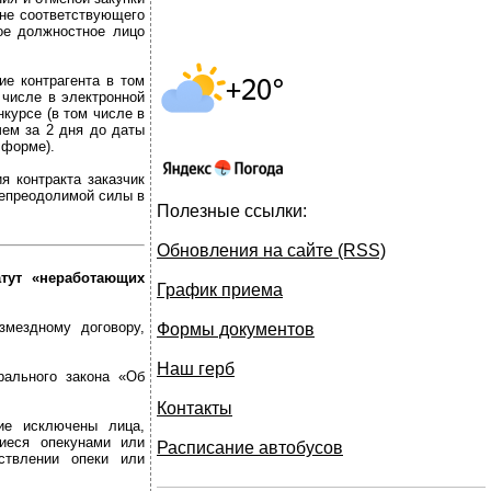
ене соответствующего
ое должностное лицо
ие контрагента в том
 числе в электронной
нкурсе (в том числе в
чем за 2 дня до даты
 форме).
я контракта заказчик
непреодолимой силы в
Полезные ссылки:
Обновления на сайте (RSS)
тут «неработающих
График приема
мездному договору,
Формы документов
Наш герб
ального закона «Об
Контакты
ние исключены лица,
иеся опекунами или
Расписание автобусов
ствлении опеки или