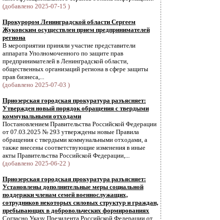
(добавлено 2025-07-15 )
Прокурором Ленинградской области Сергеем
Жуковским осуществлен прием предпринимателей
региона
В мероприятии приняли участие представители
аппарата Уполномоченного по защите прав
предпринимателей в Ленинградской области,
общественных организаций региона в сфере защиты
прав бизнеса,...
(добавлено 2025-07-03 )
Приозерская городская прокуратура разъясняет:
Утвержден новый порядок обращения с твердыми
коммунальными отходами
Постановлением Правительства Российской Федерации
от 07.03.2025 № 293 утверждены новые Правила
обращения с твердыми коммунальными отходами, а
также внесены соответствующие изменения в иные
акты Правительства Российской Федерации,...
(добавлено 2025-06-22 )
Приозерская городская прокуратура разъясняет:
Установлены дополнительные меры социальной
поддержки членам семей военнослужащих,
сотрудников некоторых силовых структур и граждан,
пребывающих в добровольческих формированиях
Согласно Указу Президента Российской Федерации от