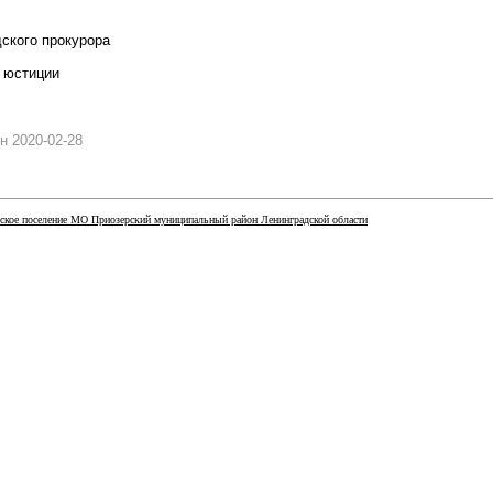
ского прокурора
 юстиции
н 2020-02-28
ское поселение МО Приозерский муниципальный район Ленинградской области