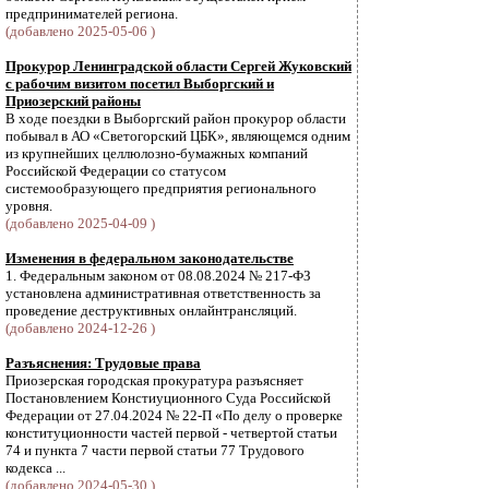
предпринимателей региона.
(добавлено 2025-05-06 )
Прокурор Ленинградской области Сергей Жуковский
с рабочим визитом посетил Выборгский и
Приозерский районы
В ходе поездки в Выборгский район прокурор области
побывал в АО «Светогорский ЦБК», являющемся одним
из крупнейших целлюлозно-бумажных компаний
Российской Федерации со статусом
системообразующего предприятия регионального
уровня.
(добавлено 2025-04-09 )
Изменения в федеральном законодательстве
1. Федеральным законом от 08.08.2024 № 217-ФЗ
установлена административная ответственность за
проведение деструктивных онлайнтрансляций.
(добавлено 2024-12-26 )
Разъяснения: Трудовые права
Приозерская городская прокуратура разъясняет
Постановлением Констиуционного Суда Российской
Федерации от 27.04.2024 № 22-П «По делу о проверке
конституционности частей первой - четвертой статьи
74 и пункта 7 части первой статьи 77 Трудового
кодекса ...
(добавлено 2024-05-30 )