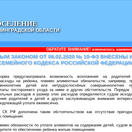
ОСЕЛЕНИЕ
НИНГРАДСКОЙ ОБЛАСТИ
ОБРАТИТЕ ВНИМАНИЕ! изменилось наименование администрац
М ЗАКОНОМ ОТ 06.02.2020 № 10-ФЗ ВНЕСЕНЫ
 СЕМЕЙНОГО КОДЕКСА РОССИЙСКОЙ ФЕДЕРАЦИ
орма предусматривала возможность возложения на родителей 
асходы на ребенка, помимо алиментных обязательств, например, п
шеннолетних детей или нетрудоспособных совершеннолетних н
латы постороннего ухода за ними и других обстоятельств. Порядок 
ельных расходов и размер этих расходов определяются судом исходя
ения родителей и детей и других заслуживающих внимания интерес
подлежащей уплате ежемесячно.
6 СК РФ дополнена таким обстоятельством как отсутствие пригодн
о помещения.
омимо обязанности по уплате алиментов на содержание детей, судом 
одителя по обеспечению ребенка жилым помещением.