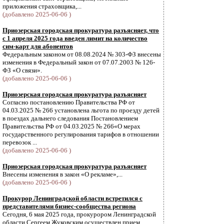
приложения страховщика,...
(добавлено 2025-06-06 )
Приозерская городская прокуратура разъясняет, что
с 1 апреля 2025 года введен лимит на количество
сим-карт для абонентов
Федеральным законом от 08.08.2024 № 303-ФЗ внесены
изменения в Федеральный закон от 07.07.2003 № 126-
ФЗ «О связи».
(добавлено 2025-06-06 )
Приозерская городская прокуратура разъясняет
Согласно постановлению Правительства РФ от
04.03.2025 № 266 установлена льгота по проезду детей
в поездах дальнего следования Постановлением
Правительства РФ от 04.03.2025 № 266«О мерах
государственного регулирования тарифов в отношении
перевозок ...
(добавлено 2025-06-06 )
Приозерская городская прокуратура разъясняет
Внесены изменения в закон «О рекламе»,...
(добавлено 2025-06-06 )
Прокурор Ленинградской области встретился с
представителями бизнес-сообщества региона
Сегодня, 6 мая 2025 года, прокурором Ленинградской
области Сергеем Жуковским осуществлен прием