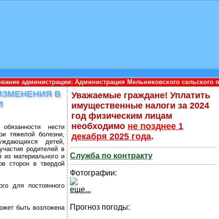
ии: Администрация Мельниковского сельского поселения Приозер
 ИЗМЕНЕНИЯ В
Уважаемые граждане! Уплатить
И
имущественные налоги за 2024
год физическим лицам
необходимо
не позднее 1
обязанности нести
ри тяжелой болезни,
декабря 2025 года
.
уждающихся детей,
участия родителей в
Служба по контракту
 из материального и
ов сторон в твердой
Фотографии:
ого для постоянного
еще...
Прогноз погоды:
может быть возложена