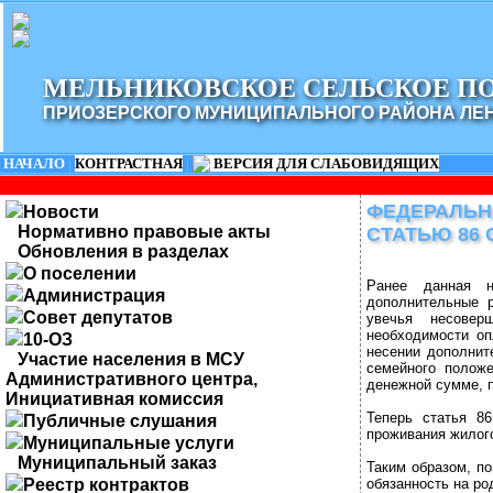
МЕЛЬНИКОВСКОЕ СЕЛЬСКОЕ П
ПРИОЗЕРСКОГО МУНИЦИПАЛЬНОГО РАЙОНА ЛЕ
НАЧАЛО
|
КОНТРАСТНАЯ
|
ВЕРСИЯ ДЛЯ СЛАБОВИДЯЩИХ
ФЕДЕРАЛЬНЫ
Новости
Нормативно правовые акты
СТАТЬЮ 86
Обновления в разделах
О поселении
Ранее данная н
Администрация
дополнительные р
Совет депутатов
увечья несовер
необходимости оп
10-ОЗ
несении дополнит
Участие населения в МСУ
семейного полож
Административного центра,
денежной сумме, 
Инициативная комиссия
Теперь статья 8
Публичные слушания
проживания жилог
Муниципальные услуги
Муниципальный заказ
Таким образом, п
Реестр контрактов
обязанность на р