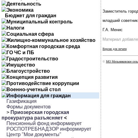
Деятельность
Экономика
Заместитель город
Бюджет для граждан
младший советник
Муниципальный контроль
Налоги
Г.А. Менис
Социальная сфера
Материал добавле
Жилищно-коммунальное хозяйство
Комфортная городская среда
Версия для печати
ГО ЧС и ПБ
Градостроительство
©
МО Мельниковское сель
Имущество
Благоустройство
Концепция развития
Противодействие коррупции
Военно-учетный стол
Информация для граждан
Газификация
Формы документов
>
Приозерская городская
прокуратура разъясняет
<
Пенсионный фонд информирует
РОСПОТРЕБНАДЗОР информирует
Центр "Мои документы"