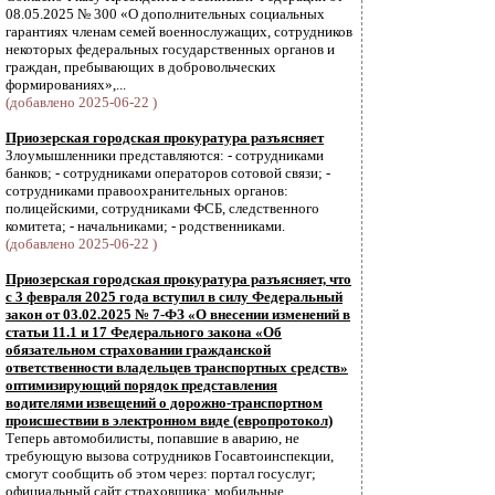
08.05.2025 № 300 «О дополнительных социальных
гарантиях членам семей военнослужащих, сотрудников
некоторых федеральных государственных органов и
граждан, пребывающих в добровольческих
формированиях»,...
(добавлено 2025-06-22 )
Приозерская городская прокуратура разъясняет
Злоумышленники представляются: - сотрудниками
банков; - сотрудниками операторов сотовой связи; -
сотрудниками правоохранительных органов:
полицейскими, сотрудниками ФСБ, следственного
комитета; - начальниками; - родственниками.
(добавлено 2025-06-22 )
Приозерская городская прокуратура разъясняет, что
с 3 февраля 2025 года вступил в силу Федеральный
закон от 03.02.2025 № 7-ФЗ «О внесении изменений в
статьи 11.1 и 17 Федерального закона «Об
обязательном страховании гражданской
ответственности владельцев транспортных средств»
оптимизирующий порядок представления
водителями извещений о дорожно-транспортном
происшествии в электронном виде (европротокол)
Теперь автомобилисты, попавшие в аварию, не
требующую вызова сотрудников Госавтоинспекции,
смогут сообщить об этом через: портал госуслуг;
официальный сайт страховщика; мобильные