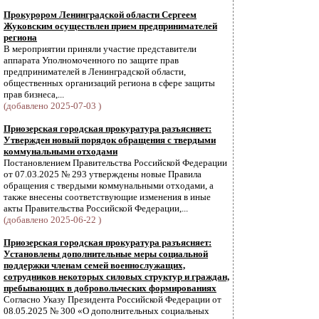
Прокурором Ленинградской области Сергеем
Жуковским осуществлен прием предпринимателей
региона
В мероприятии приняли участие представители
аппарата Уполномоченного по защите прав
предпринимателей в Ленинградской области,
общественных организаций региона в сфере защиты
прав бизнеса,...
(добавлено 2025-07-03 )
Приозерская городская прокуратура разъясняет:
Утвержден новый порядок обращения с твердыми
коммунальными отходами
Постановлением Правительства Российской Федерации
от 07.03.2025 № 293 утверждены новые Правила
обращения с твердыми коммунальными отходами, а
также внесены соответствующие изменения в иные
акты Правительства Российской Федерации,...
(добавлено 2025-06-22 )
Приозерская городская прокуратура разъясняет:
Установлены дополнительные меры социальной
поддержки членам семей военнослужащих,
сотрудников некоторых силовых структур и граждан,
пребывающих в добровольческих формированиях
Согласно Указу Президента Российской Федерации от
08.05.2025 № 300 «О дополнительных социальных