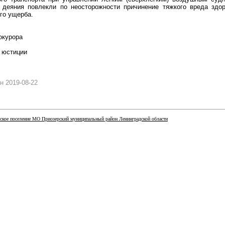
 деяния повлекли по неосторожности причинение тяжкого вреда здо
го ущерба.
рокурора
 юстиции
н 2019-08-22
ское поселение МО Приозерский муниципальный район Ленинградской области