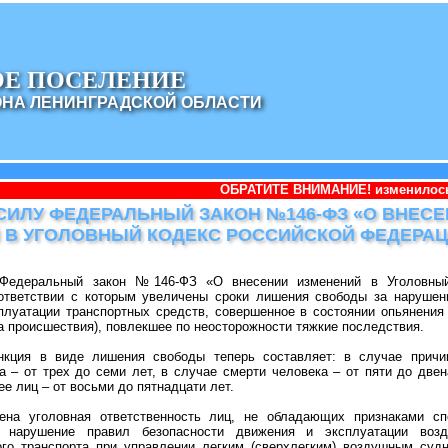
ОЕ ПОСЕЛЕНИЕ
ОНА ЛЕНИНГРАДСКОЙ ОБЛАСТИ
ОБРАТИТЕ ВНИМАНИЕ! изменилось наименование а
 СИЛУ ФЕДЕРАЛЬНЫЙ ЗАКОН №146-ФЗ «О ВНЕС
 В УГОЛОВНЫЙ КОДЕКС РОССИЙСКОЙ ФЕДЕРА
Федеральный закон №146-ФЗ «О внесении изменений в Уголовный
ответствии с которым увеличены сроки лишения свободы за нарушен
плуатации транспортных средств, совершенное в состоянии опьянения
 происшествия), повлекшее по неосторожности тяжкие последствия.
нкция в виде лишения свободы теперь составляет: в случае причи
 – от трех до семи лет, в случае смерти человека – от пяти до двен
ее лиц – от восьми до пятнадцати лет.
ена уголовная ответственность лиц, не обладающих признаками сп
а нарушение правил безопасности движения и эксплуатации возд
ого транспорта при управлении легким (сверхлегким) воздушным су