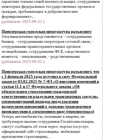
гарантиях членам семей военнослужащих, сотрудников
некоторых федеральных государственных органов и
граждан, пребывающих в добровольческих
формированиях»,...
(добавлено 2025-06-22 )
Приозерская городская прокуратура разъясняет
Злоумышленники представляются: - сотрудниками
банков; - сотрудниками операторов сотовой связи; -
сотрудниками правоохранительных органов:
полицейскими, сотрудниками ФСБ, следственного
комитета; - начальниками; - родственниками.
(добавлено 2025-06-22 )
Приозерская городская прокуратура разъясняет, что
с 3 февраля 2025 года вступил в силу Федеральный
закон от 03.02.2025 № 7-ФЗ «О внесении изменений в
статьи 11.1 и 17 Федерального закона «Об
обязательном страховании гражданской
ответственности владельцев транспортных средств»
оптимизирующий порядок представления
водителями извещений о дорожно-транспортном
происшествии в электронном виде (европротокол)
Теперь автомобилисты, попавшие в аварию, не
требующую вызова сотрудников Госавтоинспекции,
смогут сообщить об этом через: портал госуслуг;
официальный сайт страховщика; мобильные
приложения страховщика,...