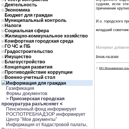
судном, если эти
Деятельность
причинение крупно
Экономика
Бюджет для граждан
Муниципальный контроль
И.о. городского п
Налоги
младший советник
Социальная сфера
Жилищно-коммунальное хозяйство
Комфортная городская среда
ГО ЧС и ПБ
Материал добавле
Градостроительство
Имущество
Версия для печати
Благоустройство
Концепция развития
©
МО Мельниковское сель
Противодействие коррупции
Военно-учетный стол
Информация для граждан
Газификация
Формы документов
>
Приозерская городская
прокуратура разъясняет
<
Пенсионный фонд информирует
РОСПОТРЕБНАДЗОР информирует
Центр "Мои документы"
Информация от Кадастровой палаты,