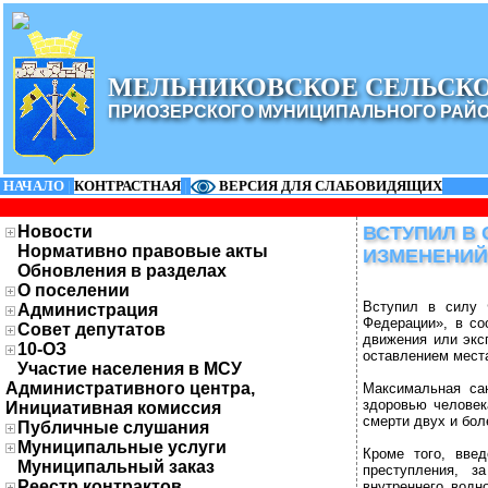
МЕЛЬНИКОВСКОЕ СЕЛЬСК
ПРИОЗЕРСКОГО МУНИЦИПАЛЬНОГО РАЙ
НАЧАЛО
|
КОНТРАСТНАЯ
|
ВЕРСИЯ ДЛЯ СЛАБОВИДЯЩИХ
Новости
ВСТУПИЛ В
Нормативно правовые акты
ИЗМЕНЕНИЙ
Обновления в разделах
О поселении
Вступил в силу 
Администрация
Федерации», в со
Совет депутатов
движения или экс
10-ОЗ
оставлением места
Участие населения в МСУ
Административного центра,
Максимальная са
здоровью человека
Инициативная комиссия
смерти двух и бол
Публичные слушания
Муниципальные услуги
Кроме того, введ
Муниципальный заказ
преступления, з
Реестр контрактов
внутреннего водн