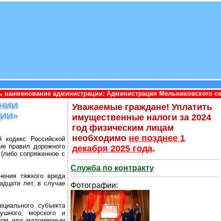
дминистрации: Администрация Мельниковского сельского поселен
ЕНИИ
Уважаемые граждане! Уплатить
ЦИИ»
имущественные налоги за 2024
год физическим лицам
необходимо
не позднее 1
 кодекс Российской
ие правил дорожного
декабря 2025 года
.
 (либо сопряженное с
Служба по контракту
нения тяжкого вреда
адцати лет, в случае
Фотографии:
ециального субъекта
ушного, морского и
дном или маломерным