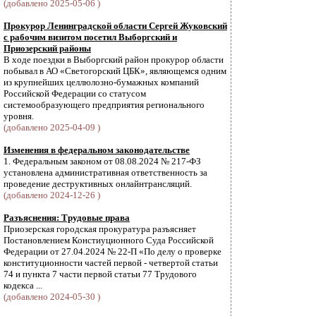
(добавлено 2025-05-06 )
Прокурор Ленинградской области Сергей Жуковский
с рабочим визитом посетил Выборгский и
Приозерский районы
В ходе поездки в Выборгский район прокурор области
побывал в АО «Светогорский ЦБК», являющемся одним
из крупнейших целлюлозно-бумажных компаний
Российской Федерации со статусом
системообразующего предприятия регионального
уровня.
(добавлено 2025-04-09 )
Изменения в федеральном законодательстве
1. Федеральным законом от 08.08.2024 № 217-ФЗ
установлена административная ответственность за
проведение деструктивных онлайнтрансляций.
(добавлено 2024-12-26 )
Разъяснения: Трудовые права
Приозерская городская прокуратура разъясняет
Постановлением Констиуционного Суда Российской
Федерации от 27.04.2024 № 22-П «По делу о проверке
конституционности частей первой - четвертой статьи
74 и пункта 7 части первой статьи 77 Трудового
кодекса ...
(добавлено 2024-05-30 )