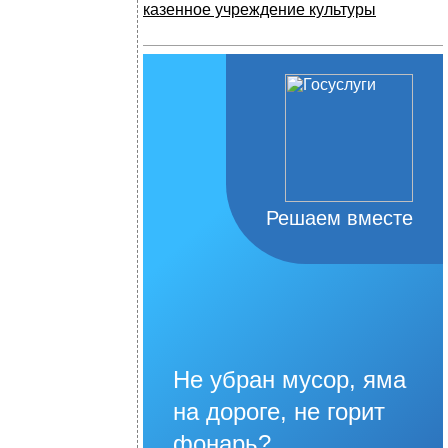
казенное учреждение культуры
Решаем вместе
Не убран мусор, яма
на дороге, не горит
фонарь?