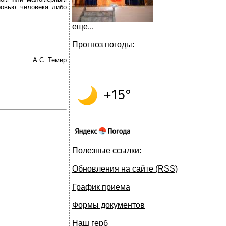
ровью человека либо
еще...
Прогноз погоды:
А.С. Темир
Полезные ссылки:
Обновления на сайте (RSS)
График приема
Формы документов
Наш герб