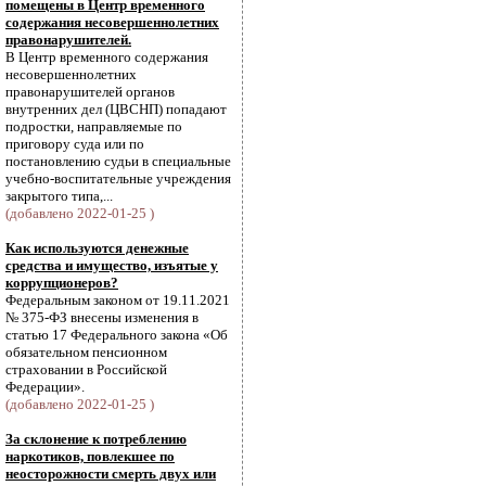
помещены в Центр временного
содержания несовершеннолетних
правонарушителей.
В Центр временного содержания
несовершеннолетних
правонарушителей органов
внутренних дел (ЦВСНП) попадают
подростки, направляемые по
приговору суда или по
постановлению судьи в специальные
учебно-воспитательные учреждения
закрытого типа,...
(добавлено 2022-01-25 )
Как используются денежные
средства и имущество, изъятые у
коррупционеров?
Федеральным законом от 19.11.2021
№ 375-ФЗ внесены изменения в
статью 17 Федерального закона «Об
обязательном пенсионном
страховании в Российской
Федерации».
(добавлено 2022-01-25 )
За склонение к потреблению
наркотиков, повлекшее по
неосторожности смерть двух или