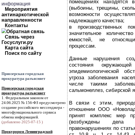
помещениях находятся в
информация
(выбоины, трещины, сколы
Мероприятия
возможности осуществля
антинаркотической
направленности
надлежащего качества;
Контакты
в производственных по
Обратная связь
значительное количество
Связь через
емкостей, не относящи
Госуслуги.ру
процессам.
Карта сайта
Поиск по сайту
Данные нарушения соз
состояния окружающе
эпидемиологической обст
Приозерская городская
угроза заболевания насе
прокуратура разъясняет
числе такими заболев
Приозерская городская
сальмонеллез, сибирской я
прокуратура разъясняет
1. Федеральным законом от
В связи с этим, природо
24.06.2025 № 156-ФЗ предусмотрено
создание российского мессенджера -
отношении ООО «Новолад
многофункционального сервиса
принят комплекс мер про
обмена информацией.
(возбуждены дела о
(добавлено 2025-07-15 )
правонарушениях по статьям 
Прокурором Ленинградской
ст. 10.8, ч. 1 ст. 14.43,