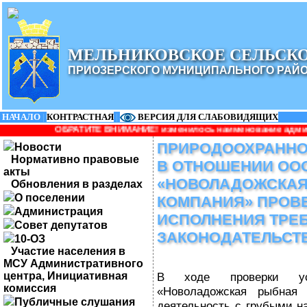
МЕЛЬНИКОВСКОЕ СЕЛЬСК
ПРИОЗЕРСКОГО МУНИЦИПАЛЬНОГО РАЙ
НАЧАЛО
|
КОНТРАСТНАЯ
|
ВЕРСИЯ ДЛЯ СЛАБОВИДЯЩИХ
БРАТИТЕ ВНИМАНИЕ! изменилось наименование администрации: Адм
ПРИРОДООХРАННО
Новости
Нормативно правовые
В ОТНОШЕНИИ ОО
акты
«НОВОЛАДОЖСКАЯ
Обновления в разделах
О поселении
КОМПАНИЯ» ПРОВ
Администрация
ИСПОЛНЕНИЯ ТРЕ
Совет депутатов
ЗАКОНОДАТЕЛЬСТ
10-ОЗ
Участие населения в
МСУ Административного
центра, Инициативная
В ходе проверки ус
комиссия
«Новоладожская рыбная 
Публичные слушания
деятельность с грубыми 