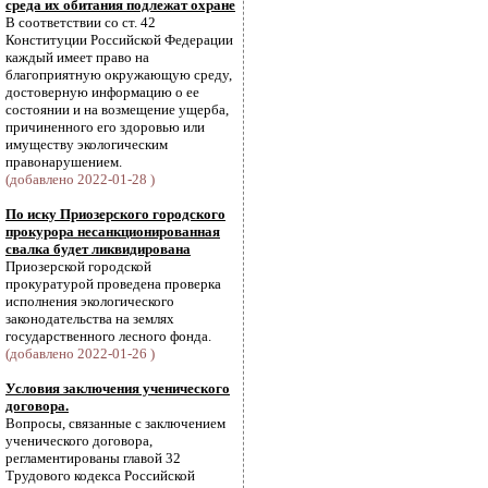
среда их обитания подлежат охране
В соответствии со ст. 42
Конституции Российской Федерации
каждый имеет право на
благоприятную окружающую среду,
достоверную информацию о ее
состоянии и на возмещение ущерба,
причиненного его здоровью или
имуществу экологическим
правонарушением.
(добавлено 2022-01-28 )
По иску Приозерского городского
прокурора несанкционированная
свалка будет ликвидирована
Приозерской городской
прокуратурой проведена проверка
исполнения экологического
законодательства на землях
государственного лесного фонда.
(добавлено 2022-01-26 )
Условия заключения ученического
договора.
Вопросы, связанные с заключением
ученического договора,
регламентированы главой 32
Трудового кодекса Российской