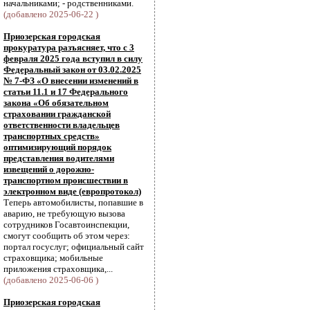
начальниками; - родственниками.
(добавлено 2025-06-22 )
Приозерская городская
прокуратура разъясняет, что с 3
февраля 2025 года вступил в силу
Федеральный закон от 03.02.2025
№ 7-ФЗ «О внесении изменений в
статьи 11.1 и 17 Федерального
закона «Об обязательном
страховании гражданской
ответственности владельцев
транспортных средств»
оптимизирующий порядок
представления водителями
извещений о дорожно-
транспортном происшествии в
электронном виде (европротокол)
Теперь автомобилисты, попавшие в
аварию, не требующую вызова
сотрудников Госавтоинспекции,
смогут сообщить об этом через:
портал госуслуг; официальный сайт
страховщика; мобильные
приложения страховщика,...
(добавлено 2025-06-06 )
Приозерская городская