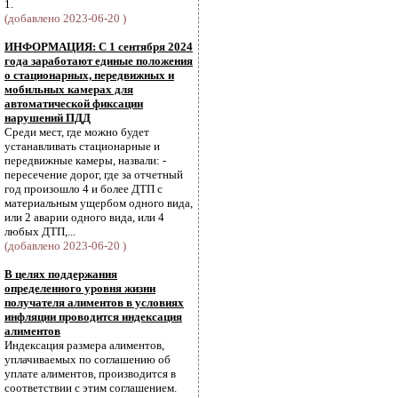
1.
(добавлено 2023-06-20 )
ИНФОРМАЦИЯ: С 1 сентября 2024
года заработают единые положения
о стационарных, передвижных и
мобильных камерах для
автоматической фиксации
нарушений ПДД
Среди мест, где можно будет
устанавливать стационарные и
передвижные камеры, назвали: -
пересечение дорог, где за отчетный
год произошло 4 и более ДТП с
материальным ущербом одного вида,
или 2 аварии одного вида, или 4
любых ДТП,...
(добавлено 2023-06-20 )
В целях поддержания
определенного уровня жизни
получателя алиментов в условиях
инфляции проводится индексация
алиментов
Индексация размера алиментов,
уплачиваемых по соглашению об
уплате алиментов, производится в
соответствии с этим соглашением.