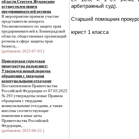
области Сергеем Жуковским
арбитражный суд).
осуществлен прием
предпринимателей региона
В мероприятии приняли участие
Старший помощник прокур
представители аппарата
Уполномоченного по защите прав
предпринимателей в Ленинградской
юрист 1 класса
области, общественных организаций
региона в сфере защиты прав
бизнеса,...
(добавлено 2025-07-03 )
Приозерская городская
прокуратура разъясняет:
Утвержден новый порядок
обращения с твердыми
коммунальными отходами
Постановлением Правительства
Российской Федерации от 07.03.2025
№ 293 утверждены новые Правила
обращения с твердыми
коммунальными отходами, а также
внесены соответствующие
изменения в иные акты
Правительства Российской
Федерации,...
(добавлено 2025-06-22 )