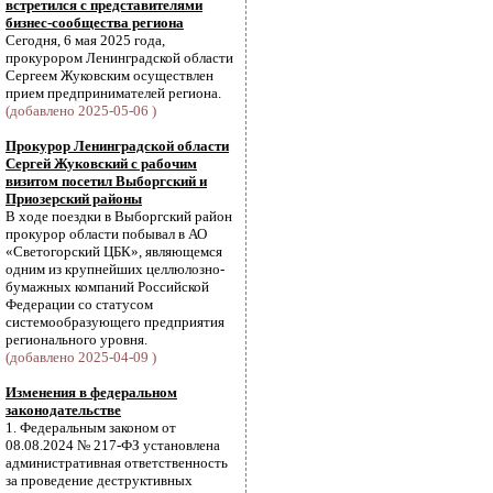
встретился с представителями
бизнес-сообщества региона
Сегодня, 6 мая 2025 года,
прокурором Ленинградской области
Сергеем Жуковским осуществлен
прием предпринимателей региона.
(добавлено 2025-05-06 )
Прокурор Ленинградской области
Сергей Жуковский с рабочим
визитом посетил Выборгский и
Приозерский районы
В ходе поездки в Выборгский район
прокурор области побывал в АО
«Светогорский ЦБК», являющемся
одним из крупнейших целлюлозно-
бумажных компаний Российской
Федерации со статусом
системообразующего предприятия
регионального уровня.
(добавлено 2025-04-09 )
Изменения в федеральном
законодательстве
1. Федеральным законом от
08.08.2024 № 217-ФЗ установлена
административная ответственность
за проведение деструктивных