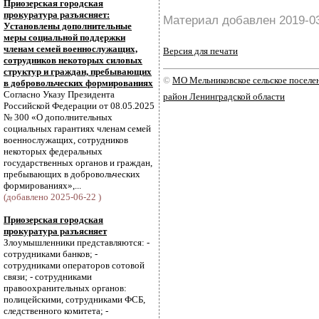
Приозерская городская
прокуратура разъясняет:
Материал добавлен 2019-0
Установлены дополнительные
меры социальной поддержки
членам семей военнослужащих,
Версия для печати
сотрудников некоторых силовых
структур и граждан, пребывающих
©
МО Мельниковское сельское посел
в добровольческих формированиях
Согласно Указу Президента
район Ленинградской области
Российской Федерации от 08.05.2025
№ 300 «О дополнительных
социальных гарантиях членам семей
военнослужащих, сотрудников
некоторых федеральных
государственных органов и граждан,
пребывающих в добровольческих
формированиях»,...
(добавлено 2025-06-22 )
Приозерская городская
прокуратура разъясняет
Злоумышленники представляются: -
сотрудниками банков; -
сотрудниками операторов сотовой
связи; - сотрудниками
правоохранительных органов:
полицейскими, сотрудниками ФСБ,
следственного комитета; -