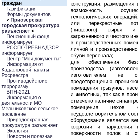
граждан
конструкция, размещения 
Газификация
возможность осущес
Формы документов
технологических операци
>
Приозерская
или перекрестные пото
городская прокуратура
(пищевого) сырья и
разъясняет
<
загрязненного и чистого ин
Пенсионный фонд
информирует
в производственных поме
РОСПОТРЕБНАДЗОР
личной и производственно
информирует
обуви персонала;
Центр "Мои документы"
для обеспечения без
Информация от
производства (изготовл
Кадастровой палаты,
изготовителем не 
Росреестра
Противодействие
предотвращению проникно
терроризму
помещения грызунов, насе
ВПН-2021
и животных, так как в пр
Информация о
отмечено наличие синантр
деятельности МО
помещения цехов н
Мельниковское сельское
неудовлетворительном сост
поселение
Природоохранная
оборудования является ве
прокуратура разъясняет
коррозии и нарушения ц
Экология
поверхности полов и с
Новости и полезная