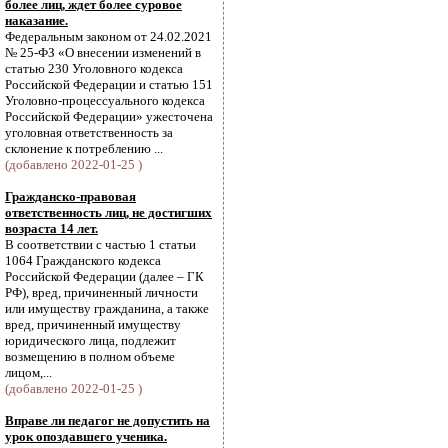
более лиц, ждет более суровое
наказание.
Федеральным законом от 24.02.2021
№ 25-ФЗ «О внесении изменений в
статью 230 Уголовного кодекса
Российской Федерации и статью 151
Уголовно-процессуального кодекса
Российской Федерации» ужесточена
уголовная ответственность за
склонение к потреблению ...
(добавлено 2022-01-25 )
Гражданско-правовая
ответственность лиц, не достигших
возраста 14 лет.
В соответствии с частью 1 статьи
1064 Гражданского кодекса
Российской Федерации (далее – ГК
РФ), вред, причиненный личности
или имуществу гражданина, а также
вред, причиненный имуществу
юридического лица, подлежит
возмещению в полном объеме
лицом,...
(добавлено 2022-01-25 )
Вправе ли педагог не допустить на
урок опоздавшего ученика.