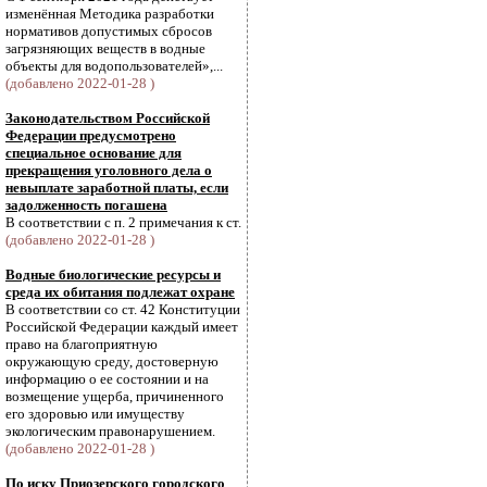
изменённая Методика разработки
нормативов допустимых сбросов
загрязняющих веществ в водные
объекты для водопользователей»,...
(добавлено 2022-01-28 )
Законодательством Российской
Федерации предусмотрено
специальное основание для
прекращения уголовного дела о
невыплате заработной платы, если
задолженность погашена
В соответствии с п. 2 примечания к ст.
(добавлено 2022-01-28 )
Водные биологические ресурсы и
среда их обитания подлежат охране
В соответствии со ст. 42 Конституции
Российской Федерации каждый имеет
право на благоприятную
окружающую среду, достоверную
информацию о ее состоянии и на
возмещение ущерба, причиненного
его здоровью или имуществу
экологическим правонарушением.
(добавлено 2022-01-28 )
По иску Приозерского городского