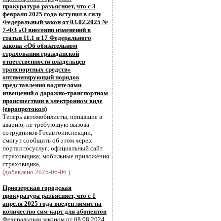
прокуратура разъясняет, что с 3
февраля 2025 года вступил в силу
Федеральный закон от 03.02.2025 №
7-ФЗ «О внесении изменений в
статьи 11.1 и 17 Федерального
закона «Об обязательном
страховании гражданской
ответственности владельцев
транспортных средств»
оптимизирующий порядок
представления водителями
извещений о дорожно-транспортном
происшествии в электронном виде
(европротокол)
Теперь автомобилисты, попавшие в
аварию, не требующую вызова
сотрудников Госавтоинспекции,
смогут сообщить об этом через:
портал госуслуг; официальный сайт
страховщика; мобильные приложения
страховщика,...
(добавлено 2025-06-06 )
Приозерская городская
прокуратура разъясняет, что с 1
апреля 2025 года введен лимит на
количество сим-карт для абонентов
Федеральным законом от 08.08.2024