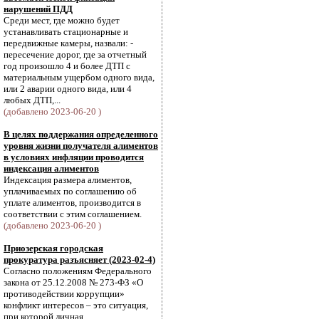
нарушений ПДД
Среди мест, где можно будет
устанавливать стационарные и
передвижные камеры, назвали: -
пересечение дорог, где за отчетный
год произошло 4 и более ДТП с
материальным ущербом одного вида,
или 2 аварии одного вида, или 4
любых ДТП,...
(добавлено 2023-06-20 )
В целях поддержания определенного
уровня жизни получателя алиментов
в условиях инфляции проводится
индексация алиментов
Индексация размера алиментов,
уплачиваемых по соглашению об
уплате алиментов, производится в
соответствии с этим соглашением.
(добавлено 2023-06-20 )
Приозерская городская
прокуратура разъясняет (2023-02-4)
Согласно положениям Федерального
закона от 25.12.2008 № 273-ФЗ «О
противодействии коррупции»
конфликт интересов – это ситуация,
при которой личная