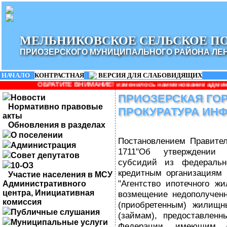
МЕЛЬНИКОВСКОЕ СЕЛЬСКОЕ П
ПРИОЗЕРСКОГО МУНИЦИПАЛЬНОГО РАЙОНА ЛЕ
НАЧАЛО
|
КОНТРАСТНАЯ
|
ВЕРСИЯ ДЛЯ СЛАБОВИДЯЩИХ
ТЕ ВНИМАНИЕ! изменилось наименование администрации: Админист
ПРИОЗЕРСКАЯ ГО
Новости
Нормативно правовые
ПРОКУРАТУРА ИН
акты
Обновления в разделах
О поселении
Постановлением Правител
Администрация
1711"Об утверждении 
Совет депутатов
субсидий из федеральн
10-ОЗ
кредитным организациям
Участие населения в МСУ
"Агентство ипотечного ж
Административного
центра, Инициативная
возмещение недополучен
комиссия
(приобретенным) жилищн
Публичные слушания
(займам), предоставлен
Муниципальные услуги
Федерации, имеющим д