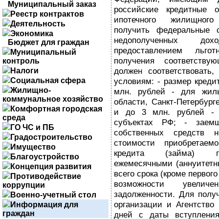
Муниципальный заказ
российские кредитные о
Реестр контрактов
ипотечного жилищного
Деятельность
получить федеральные 
Экономика
недополученных до
Бюджет для граждан
предоставлением льг
Муниципальный
получения соответству
контроль
должен соответствовать
Налоги
Социальная сфера
условиям: - размер креди
Жилищно-
млн. рублей - для жил
коммунальное хозяйство
области, Санкт-Петербург
Комфортная городская
и до 3 млн. рублей -
среда
субъектах РФ; - заем
ГО ЧС и ПБ
собственных средств 
Градостроительство
стоимости приобретаем
Имущество
кредита (займа) п
Благоустройство
ежемесячными (аннуитетн
Концепция развития
всего срока (кроме первог
Противодействие
возможности увелич
коррупции
задолженности. Для полу
Военно-учетный стол
организации и Агентство
Информация для
граждан
дней с даты вступлени