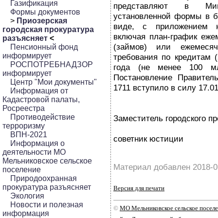
Газификация
представляют в Ми
Формы документов
установленной формы в 
>
Приозерская
виде, с приложением н
городская прокуратура
включая план-график еже
разъясняет
<
(займов) или ежемесяч
Пенсионный фонд
информирует
требования по кредитам 
РОСПОТРЕБНАДЗОР
года (не менее 100 мл
информирует
Постановление Правител
Центр "Мои документы"
1711 вступило в силу 17.01
Информация от
Кадастровой палаты,
Росреестра
Противодействие
Заместитель городского пр
терроризму
ВПН-2021
советник юстиции
Информация о
деятельности МО
Мельниковское сельское
Материал добавлен 2018-0
поселение
Природоохранная
прокуратура разъясняет
Версия для печати
Экология
Новости и полезная
©
МО Мельниковское сельское посел
информация