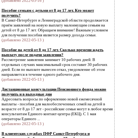
(добавлено 2022-05-16 )
Пособие семьям с детьми от 8 до 17 лет. Кто может
получить?
В Санкт-Петербурге и Ленинградской области продолжается
приём заявлений на новую выплату малоимущим семьям на
детей от 8 до 17 лет. Обращаем внимание! Важным условием
для получения пособия является размер дохода семьи.
(добавлено 2022-05-13 )
Пособие на детей от 8 до 17 лет. Сколько времени ждать
выплату после подачи заявления?
Рассмотрение заявления занимает 10 рабочих дней. В
отдельных случаях максимальный срок составит 30 рабочих
дней. Если по выплате вынесен отказ, уведомление об этом
направляется в течение одного рабочего дня.
(добавлено 2022-05-13 )
Дистанционные консультации Пенсионного фонда можно
получить и в выходные дни
Адресовать вопросы по оформлению новой ежемесячной
выплаты - пособия для малообеспеченных семей на детей в
возрасте от 8 до 17 лет - российские семьи могут в любое время
консультантам Единого контакт-центра (ЕКЦ). С 1 мая
операторы Единого ...
(добавлено 2022-05-13 )
В клиентских службах ПФР Санкт-Петербурга и