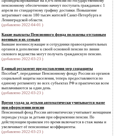
Проиндексированные на 8,6% пенсии по государственному
пенсионному обеспечению начнут поступать гражданам с 1
апреля по стандартному графику доставки. Повышение
затрагивает около 180 тысяч жителей Санкт-Петербурга и
Ленинградской области.
(добавлено 2022-04-01 )
Какие выплаты Пенсионного фонда положены отставным
военным и их семьям
Бывшие военнослужащие и сотрудники правоохранительных
органов в дополнение к своей основной пенсии по линии
силового ведомства могут получать гражданскую пенсию.
(добавлено 2022-03-23 )
Единый регламент предоставления мер соцзащиты
Пособия*, переданные Пенсионному фонду России из органов
социальной защиты населения, теперь предоставляются по
единому регламенту во всех субъектах РФ и практически всем
выплачиваются за один день.
(добавлено 2022-03-23 )
Время ухода за детьми автоматически учитывается маме
при оформлении пенсии
Пенсионный фонд России автоматически учитывает женщинам
периоды ухода за детьми при оформлении пенсии. По
действующим правилам это время включается в стаж мамы и
увеличивает её пенсионные коэффициенты.
(добавлено 2022-03-23 )