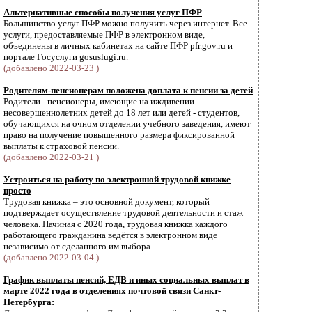
Альтернативные способы получения услуг ПФР
Большинство услуг ПФР можно получить через интернет. Все
услуги, предоставляемые ПФР в электронном виде,
объединены в личных кабинетах на сайте ПФР pfr.gov.ru и
портале Госуслуги gosuslugi.ru.
(добавлено 2022-03-23 )
Родителям-пенсионерам положена доплата к пенсии за детей
Родители - пенсионеры, имеющие на иждивении
несовершеннолетних детей до 18 лет или детей - студентов,
обучающихся на очном отделении учебного заведения, имеют
право на получение повышенного размера фиксированной
выплаты к страховой пенсии.
(добавлено 2022-03-21 )
Устроиться на работу по электронной трудовой книжке
просто
Трудовая книжка – это основной документ, который
подтверждает осуществление трудовой деятельности и стаж
человека. Начиная с 2020 года, трудовая книжка каждого
работающего гражданина ведётся в электронном виде
независимо от сделанного им выбора.
(добавлено 2022-03-04 )
График выплаты пенсий, ЕДВ и иных социальных выплат в
марте 2022 года в отделениях почтовой связи Санкт-
Петербурга: