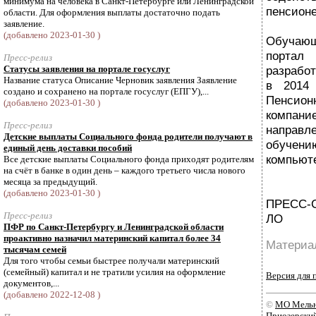
минимума на человека в Санкт-Петербурге или Ленинградской
пенсионе
области. Для оформления выплаты достаточно подать
заявление.
(добавлено 2023-01-30 )
Обучающ
портал
Пресс-релиз
Статусы заявления на портале госуслуг
разработ
Название статуса Описание Черновик заявления Заявление
в 2014
создано и сохранено на портале госуслуг (ЕПГУ),...
Пенсио
(добавлено 2023-01-30 )
компани
Пресс-релиз
направл
Детские выплаты Социального фонда родители получают в
обуч
единый день доставки пособий
компьюте
Все детские выплаты Социального фонда приходят родителям
на счёт в банке в один день – каждого третьего числа нового
месяца за предыдущий.
(добавлено 2023-01-30 )
ПРЕСС-
Пресс-релиз
ЛО
ПФР по Санкт-Петербургу и Ленинградской области
проактивно назначил материнский капитал более 34
Материал
тысячам семей
Для того чтобы семьи быстрее получали материнский
(семейный) капитал и не тратили усилия на оформление
Версия для 
документов,...
(добавлено 2022-12-08 )
©
МО Мельн
Приозерски