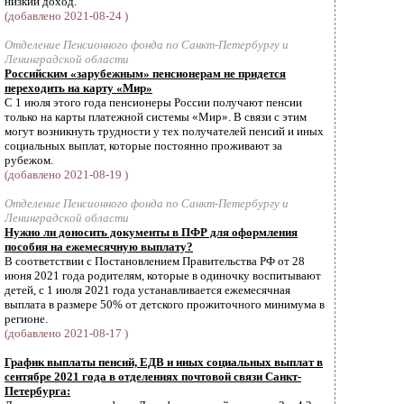
низкий доход.
(добавлено 2021-08-24 )
Отделение Пенсионного фонда по Санкт-Петербургу и
Ленинградской области
Российским «зарубежным» пенсионерам не придется
переходить на карту «Мир»
С 1 июля этого года пенсионеры России получают пенсии
только на карты платежной системы «Мир». В связи с этим
могут возникнуть трудности у тех получателей пенсий и иных
социальных выплат, которые постоянно проживают за
рубежом.
(добавлено 2021-08-19 )
Отделение Пенсионного фонда по Санкт-Петербургу и
Ленинградской области
Нужно ли доносить документы в ПФР для оформления
пособия на ежемесячную выплату?
В соответствии с Постановлением Правительства РФ от 28
июня 2021 года родителям, которые в одиночку воспитывают
детей, с 1 июля 2021 года устанавливается ежемесячная
выплата в размере 50% от детского прожиточного минимума в
регионе.
(добавлено 2021-08-17 )
График выплаты пенсий, ЕДВ и иных социальных выплат в
сентябре 2021 года в отделениях почтовой связи Санкт-
Петербурга: