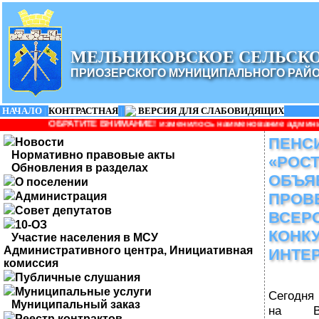
МЕЛЬНИКОВСКОЕ СЕЛЬСК
ПРИОЗЕРСКОГО МУНИЦИПАЛЬНОГО РАЙ
НАЧАЛО
|
КОНТРАСТНАЯ
|
ВЕРСИЯ ДЛЯ СЛАБОВИДЯЩИХ
Е ВНИМАНИЕ! изменилось наименование администрации: Администр
ПЕНС
Новости
Нормативно правовые акты
«РОС
Обновления в разделах
ОБЪЯ
О поселении
Администрация
ПРОВЕ
Совет депутатов
ВСЕР
10-ОЗ
КОНК
Участие населения в МСУ
Административного центра, Инициативная
ИНТЕ
комиссия
Публичные слушания
Муниципальные услуги
Сегодня
Муниципальный заказ
на Вс
Реестр контрактов