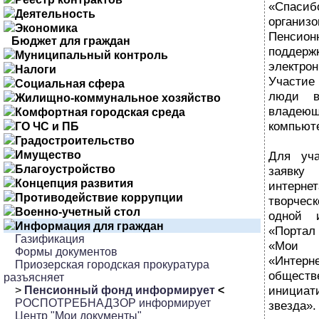
«Спаси
Деятельность
организ
Экономика
Пенсио
Бюджет для граждан
поддерж
Муниципальный контроль
электро
Налоги
Участие
Социальная сфера
люди в
Жилищно-коммунальное хозяйство
владею
Комфортная городская среда
компьюте
ГО ЧС и ПБ
Градостроительство
Имущество
Для уча
Благоустройство
заявк
Концепция развития
интерне
Противодействие коррупции
творческ
Военно-учетный стол
одной 
Информация для граждан
«Портал
Газификация
«Мои и
Формы документов
«Интерн
Приозерская городская прокуратура
общес
разъясняет
инициа
>
Пенсионный фонд информирует
<
РОСПОТРЕБНАДЗОР информирует
звезда».
Центр "Мои документы"