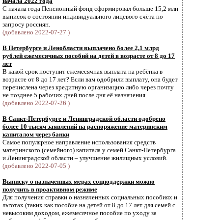
начала 2022 года
С начала года Пенсионный фонд сформировал больше 15,2 млн
выписок о состоянии индивидуального лицевого счёта по
запросу россиян.
(добавлено 2022-07-27 )
В Петербурге и Ленобласти выплачено более 2,1 млрд
рублей ежемесячных пособий на детей в возрасте от 8 до 17
лет
В какой срок поступит ежемесячная выплата на ребёнка в
возрасте от 8 до 17 лет? Если вам одобрили выплату, она будет
перечислена через кредитную организацию либо через почту
не позднее 5 рабочих дней после дня её назначения.
(добавлено 2022-07-26 )
В Санкт-Петербурге и Ленинградской области одобрено
более 10 тысяч заявлений на распоряжение материнским
капиталом через банки
Самое популярное направление использования средств
материнского (семейного) капитала у семей Санкт-Петербурга
и Ленинградской области – улучшение жилищных условий.
(добавлено 2022-07-05 )
Выписку о назначенных мерах соцподдержки можно
получить в проактивном режиме
Для получения справки о назначенных социальных пособиях и
льготах (таких как пособие на детей от 8 до 17 лет для семей с
невысоким доходом, ежемесячное пособие по уходу за