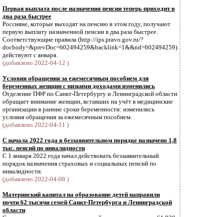
Первая выплата после назначения пенсии теперь приходит в
два раза быстрее
Россияне, которые выходят на пенсию в этом году, получают
первую выплату назначенной пенсии в два раза быстрее.
Соответствующие правила (http://ips.pravo.gov.ru/?
docbody=&prevDoc=602494259&backlink=1&&nd=602494259)
действуют с января.
(добавлено 2022-04-12 )
Условия обращения за ежемесячным пособием для
беременных женщин с низкими доходами изменились
Отделение ПФР по Санкт-Петербургу и Ленинградской области
обращает внимание женщин, вставших на учёт в медицинские
организации в ранние сроки беременности: изменились
условия обращения за ежемесячным пособием.
(добавлено 2022-04-11 )
С начала 2022 года в беззаявительном порядке назначено 1,8
тыс. пенсий по инвалидности
С 1 января 2022 года начал действовать беззаявительный
порядок назначения страховых и социальных пенсий по
инвалидности.
(добавлено 2022-04-08 )
Материнский капитал на образование детей направили
почти 62 тысячи семей Санкт-Петербурга и Ленинградской
области