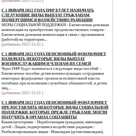
(добавлено 2021-12-23 )
С 1 ЯНВАРЯ 2022 ГОДА ПФР БУДЕТ НАЗНАЧАТЬ
СЛЕДУЮЩИЕ ВИДЫ ВЫПЛАТ ГРАЖДАНАМ,
ПОДВЕРГШИМСЯ ВОЗДЕЙСТВИЮ РАДИАЦИИ
МЕРЫ СОЦИАЛЬНОЙ ПОДДЕРЖКИ - Ежемесячная денежная
компенсация на приобретение продовольственных товаров -
Ежемесячная денежная компенсация в связи с проживанием
(работой) на территории,...
(добавлено 2021-12-21 )
С 1 ЯНВАРЯ 2022 ГОДА ПЕНСИОННЫЙ ФОНДНАЧНЕТ
НАЗНАЧАТЬ НЕКОТОРЫЕ ВИДЫ ВЫПЛАТ
ВОЕННОСЛУЖАЩИМ И ЧЛЕНАМ ИХ СЕМЕЙ
Через ПФР будут назначаться следующие виды пособий: -
Ежемесячное пособие детям военнослужащих сотрудников
некоторых федеральных органов исполнительной власти,
погибших при исполнении служебных обязанностей, и детям
лиц,...
(добавлено 2021-12-21 )
С 1 ЯНВАРЯ 2022 ГОДА ПЕНСИОННЫЙ ФОНД НАЧНЕТ
ПРЕДОСТАВЛЯТЬ НЕКОТОРЫЕ ВИДЫ СОЦИАЛЬНОЙ
ПОДДЕРЖКИ, КОТОРЫЕ ПРЕЖДЕ ГРАЖДАНЕ МОГЛИ
ПОЛУЧИТЬ В ОРГАНАХ СОЦЗАЩИТЫ
Каким категориям: - Неработающим гражданам, имеющим
детей - Лицам, подвергшимся воздействию радиации -
Реабилитированным лицам - Инвалидам (детям-инвалидам),