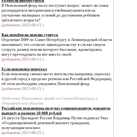
Родители интересуются
В Пенсионный фонд часто поступает вопрос: может ли семья
распорядиться материнским (семейным) капиталом на
улучшение жилищных условий до достижения ребёнком
трёхлетнего возраста?
(добавлено 2021-09-15 )
Как перейти на пенсию супруга
Отделение ПФР по Санкт-Петербургу и Ленинградской области
напоминает, что согласно законодательству в случае смерти
супруга, размер пенсии которого был выше, вдова/вдовец
могут претендовать на нее вместо своей.
(добавлено 2021-09-15 )
Если пенсионер переехал
Если пенсионер сменил место жительства (например, переехал
в другой город в пределах региона или Российской Федерации),
об этом необходимо уведомить Пенсионный фонд.
(добавлено 2021-09-15 )
Отделение Пенсионного фонда по Санкт-Петербургу и
Ленинградской области
Российские пенсионеры получат единовременную денежную
выплату в размере 10 000 рублей
24 августа Президент России Владимир Путин подписал Указ
«О единовременной денежной выплате гражданам,
получающим пенсию» .
(добавлено 2021-08-25 )