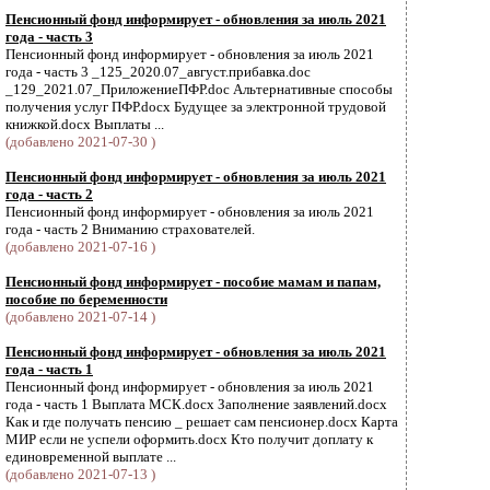
Пенсионный фонд информирует - обновления за июль 2021
года - часть 3
Пенсионный фонд информирует - обновления за июль 2021
года - часть 3 _125_2020.07_август.прибавка.doc
_129_2021.07_ПриложениеПФР.doc Альтернативные способы
получения услуг ПФР.docx Будущее за электронной трудовой
книжкой.docx Выплаты ...
(добавлено 2021-07-30 )
Пенсионный фонд информирует - обновления за июль 2021
года - часть 2
Пенсионный фонд информирует - обновления за июль 2021
года - часть 2 Вниманию страхователей.
(добавлено 2021-07-16 )
Пенсионный фонд информирует - пособие мамам и папам,
пособие по беременности
(добавлено 2021-07-14 )
Пенсионный фонд информирует - обновления за июль 2021
года - часть 1
Пенсионный фонд информирует - обновления за июль 2021
года - часть 1 Выплата МСК.docx Заполнение заявлений.docx
Как и где получать пенсию _ решает сам пенсионер.docx Карта
МИР если не успели оформить.docx Кто получит доплату к
единовременной выплате ...
(добавлено 2021-07-13 )