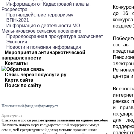
Информация от Кадастровой палаты,
Конкурс
Росреестра
до 16 о
Противодействие терроризму
конкурс
ВПН-2021
позднее 
Информация о деятельности МО
Мельниковское сельское поселение
Природоохранная прокуратура разъясняет
Победит
Экология
соста
Новости и полезная информация
предст
Мероприятия антинаркотической
Пенсион
направленности
электр
Контакты
Обратная связь
Регион
Связь через Госуслуги.ру
центра и
Карта сайта
Поиск по сайту
Всеросс
интерне
рамках п
Пенсионный фонд информирует
и призв
государс
Пресс-релиз
для люд
Статусы и сроки рассмотрения заявления на единое пособие
Получить новую меру государственной поддержки могут
поддерж
семьи, чей среднедушевой доход меньше прожиточного
содей