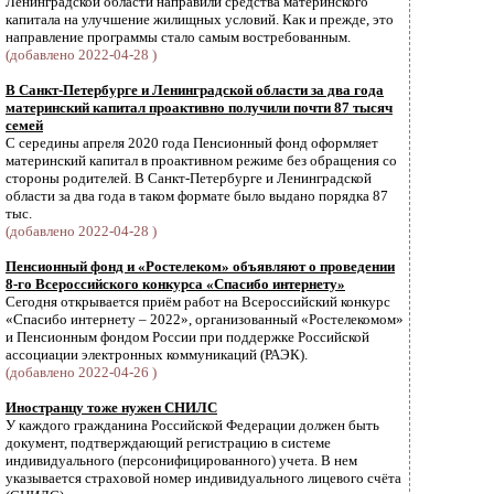
Ленинградской области направили средства материнского
капитала на улучшение жилищных условий. Как и прежде, это
направление программы стало самым востребованным.
(добавлено 2022-04-28 )
В Санкт-Петербурге и Ленинградской области за два года
материнский капитал проактивно получили почти 87 тысяч
семей
С середины апреля 2020 года Пенсионный фонд оформляет
материнский капитал в проактивном режиме без обращения со
стороны родителей. В Санкт-Петербурге и Ленинградской
области за два года в таком формате было выдано порядка 87
тыс.
(добавлено 2022-04-28 )
Пенсионный фонд и «Ростелеком» объявляют о проведении
8-го Всероссийского конкурса «Спасибо интернету»
Сегодня открывается приём работ на Всероссийский конкурс
«Спасибо интернету – 2022», организованный «Ростелекомом»
и Пенсионным фондом России при поддержке Российской
ассоциации электронных коммуникаций (РАЭК).
(добавлено 2022-04-26 )
Иностранцу тоже нужен СНИЛС
У каждого гражданина Российской Федерации должен быть
документ, подтверждающий регистрацию в системе
индивидуального (персонифицированного) учета. В нем
указывается страховой номер индивидуального лицевого счёта