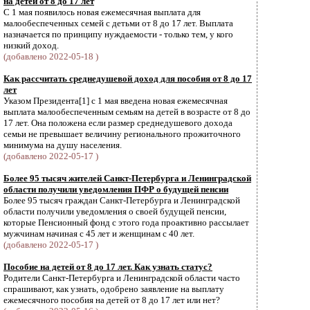
на детей от 8 до 17 лет
С 1 мая появилось новая ежемесячная выплата для
малообеспеченных семей с детьми от 8 до 17 лет. Выплата
назначается по принципу нуждаемости - только тем, у кого
низкий доход.
(добавлено 2022-05-18 )
Как рассчитать среднедушевой доход для пособия от 8 до 17
лет
Указом Президента[1] с 1 мая введена новая ежемесячная
выплата малообеспеченным семьям на детей в возрасте от 8 до
17 лет. Она положена если размер среднедушевого дохода
семьи не превышает величину регионального прожиточного
минимума на душу населения.
(добавлено 2022-05-17 )
Более 95 тысяч жителей Санкт-Петербурга и Ленинградской
области получили уведомления ПФР о будущей пенсии
Более 95 тысяч граждан Санкт-Петербурга и Ленинградской
области получили уведомления о своей будущей пенсии,
которые Пенсионный фонд с этого года проактивно рассылает
мужчинам начиная с 45 лет и женщинам с 40 лет.
(добавлено 2022-05-17 )
Пособие на детей от 8 до 17 лет. Как узнать статус?
Родители Санкт-Петербурга и Ленинградской области часто
спрашивают, как узнать, одобрено заявление на выплату
ежемесячного пособия на детей от 8 до 17 лет или нет?