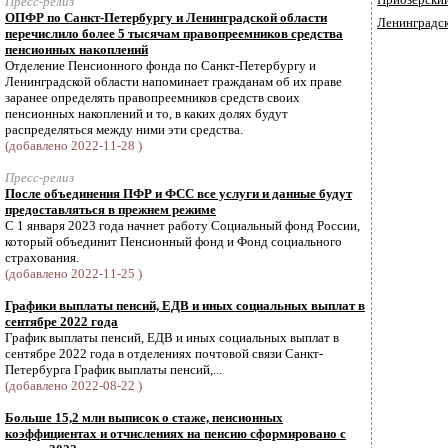
Пресс-релиз
ОПФР по Санкт-Петербургу и Ленинградской области
Ленинградск
перечислило более 5 тысячам правопреемников средства
пенсионных накоплений
Отделение Пенсионного фонда по Санкт-Петербургу и
Ленинградской области напоминает гражданам об их праве
заранее определять правопреемников средств своих
пенсионных накоплений и то, в каких долях будут
распределяться между ними эти средства.
(добавлено 2022-11-28 )
Пресс-релиз
После объединения ПФР и ФСС все услуги и данные будут
предоставляться в прежнем режиме
С 1 января 2023 года начнет работу Социальный фонд России,
который объединит Пенсионный фонд и Фонд социального
страхования.
(добавлено 2022-11-25 )
Графики выплаты пенсий, ЕДВ и иных социальных выплат в
сентябре 2022 года
График выплаты пенсий, ЕДВ и иных социальных выплат в
сентябре 2022 года в отделениях почтовой связи Санкт-
Петербурга График выплаты пенсий,...
(добавлено 2022-08-22 )
Больше 15,2 млн выписок о стаже, пенсионных
коэффициентах и отчислениях на пенсию сформировано с