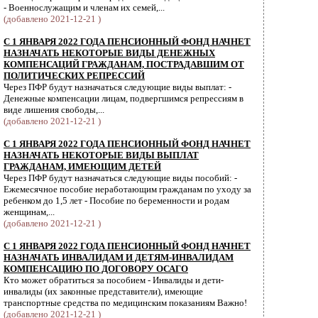
- Военнослужащим и членам их семей,...
(добавлено 2021-12-21 )
С 1 ЯНВАРЯ 2022 ГОДА ПЕНСИОННЫЙ ФОНД НАЧНЕТ
НАЗНАЧАТЬ НЕКОТОРЫЕ ВИДЫ ДЕНЕЖНЫХ
КОМПЕНСАЦИЙ ГРАЖДАНАМ, ПОСТРАДАВШИМ ОТ
ПОЛИТИЧЕСКИХ РЕПРЕССИЙ
Через ПФР будут назначаться следующие виды выплат: -
Денежные компенсации лицам, подвергшимся репрессиям в
виде лишения свободы,...
(добавлено 2021-12-21 )
С 1 ЯНВАРЯ 2022 ГОДА ПЕНСИОННЫЙ ФОНД НАЧНЕТ
НАЗНАЧАТЬ НЕКОТОРЫЕ ВИДЫ ВЫПЛАТ
ГРАЖДАНАМ, ИМЕЮЩИМ ДЕТЕЙ
Через ПФР будут назначаться следующие виды пособий: -
Ежемесячное пособие неработающим гражданам по уходу за
ребенком до 1,5 лет - Пособие по беременности и родам
женщинам,...
(добавлено 2021-12-21 )
С 1 ЯНВАРЯ 2022 ГОДА ПЕНСИОННЫЙ ФОНД НАЧНЕТ
НАЗНАЧАТЬ ИНВАЛИДАМ И ДЕТЯМ-ИНВАЛИДАМ
КОМПЕНСАЦИЮ ПО ДОГОВОРУ ОСАГО
Кто может обратиться за пособием - Инвалиды и дети-
инвалиды (их законные представители), имеющие
транспортные средства по медицинским показаниям Важно!
(добавлено 2021-12-21 )