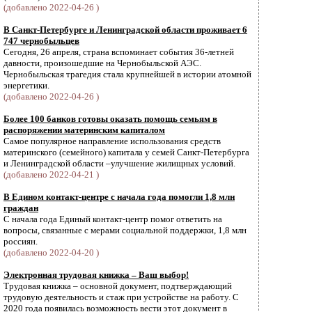
(добавлено 2022-04-26 )
В Санкт-Петербурге и Ленинградской области проживает 6
747 чернобыльцев
Сегодня, 26 апреля, страна вспоминает события 36-летней
давности, произошедшие на Чернобыльской АЭС.
Чернобыльская трагедия стала крупнейшей в истории атомной
энергетики.
(добавлено 2022-04-26 )
Более 100 банков готовы оказать помощь семьям в
распоряжении материнским капиталом
Самое популярное направление использования средств
материнского (семейного) капитала у семей Санкт-Петербурга
и Ленинградской области –улучшение жилищных условий.
(добавлено 2022-04-21 )
В Едином контакт-центре с начала года помогли 1,8 млн
граждан
С начала года Единый контакт-центр помог ответить на
вопросы, связанные с мерами социальной поддержки, 1,8 млн
россиян.
(добавлено 2022-04-20 )
Электронная трудовая книжка – Ваш выбор!
Трудовая книжка – основной документ, подтверждающий
трудовую деятельность и стаж при устройстве на работу. С
2020 года появилась возможность вести этот документ в