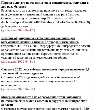
Первая выплата после назначения пенсии теперь приходит в
два раза быстрее
Россияне, которые выходят на пенсию в этом году, получают
первую выплату назначенной пенсии в два раза быстрее.
Соответствующие правила (http://ips.pravo.gov.ru/?
docbody=&prevDoc=602494259&backlink=1&&nd=602494259)
действуют с января.
(добавлено 2022-04-12 )
Условия обращения за ежемесячным пособием для
беременных женщин с низкими доходами изменились
Отделение ПФР по Санкт-Петербургу и Ленинградской области
обращает внимание женщин, вставших на учёт в медицинские
организации в ранние сроки беременности: изменились
условия обращения за ежемесячным пособием.
(добавлено 2022-04-11 )
С начала 2022 года в беззаявительном порядке назначено 1,8
тыс. пенсий по инвалидности
С 1 января 2022 года начал действовать беззаявительный
порядок назначения страховых и социальных пенсий по
инвалидности.
(добавлено 2022-04-08 )
Материнский капитал на образование детей направили
почти 62 тысячи семей Санкт-Петербурга и Ленинградской
области
С момента запуска государственной программы подано 61 830