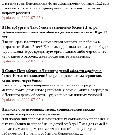
С начала года Пенсионный фонд сформировал больше 15,2 млн
выписок о состоянии индивидуального лицевого счёта по
запросу россиян.
(добавлено 2022-07-27 )
В Петербурге и Ленобласти выплачено более 2,1 млрд
рублей ежемесячных пособий на детей в возрасте от 8 до 17
лет
В какой срок поступит ежемесячная выплата на ребёнка в
возрасте от 8 до 17 лет? Если вам одобрили выплату, она будет
перечислена через кредитную организацию либо через почту
не позднее 5 рабочих дней после дня её назначения.
(добавлено 2022-07-26 )
В Санкт-Петербурге и Ленинградской области одобрено
более 10 тысяч заявлений на распоряжение материнским
капиталом через банки
Самое популярное направление использования средств
материнского (семейного) капитала у семей Санкт-Петербурга
и Ленинградской области – улучшение жилищных условий.
(добавлено 2022-07-05 )
Выписку о назначенных мерах соцподдержки можно
получить в проактивном режиме
Для получения справки о назначенных социальных пособиях и
льготах (таких как пособие на детей от 8 до 17 лет для семей с
невысоким доходом, ежемесячное пособие по уходу за
ребенком до 1,5 лет, пособие для беременных,...