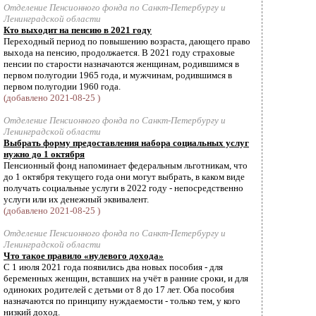
Отделение Пенсионного фонда по Санкт-Петербургу и
Ленинградской области
Кто выходит на пенсию в 2021 году
Переходный период по повышению возраста, дающего право
выхода на пенсию, продолжается. В 2021 году страховые
пенсии по старости назначаются женщинам, родившимся в
первом полугодии 1965 года, и мужчинам, родившимся в
первом полугодии 1960 года.
(добавлено 2021-08-25 )
Отделение Пенсионного фонда по Санкт-Петербургу и
Ленинградской области
Выбрать форму предоставления набора социальных услуг
нужно до 1 октября
Пенсионный фонд напоминает федеральным льготникам, что
до 1 октября текущего года они могут выбрать, в каком виде
получать социальные услуги в 2022 году - непосредственно
услуги или их денежный эквивалент.
(добавлено 2021-08-25 )
Отделение Пенсионного фонда по Санкт-Петербургу и
Ленинградской области
Что такое правило «нулевого дохода»
С 1 июля 2021 года появились два новых пособия - для
беременных женщин, вставших на учёт в ранние сроки, и для
одиноких родителей с детьми от 8 до 17 лет. Оба пособия
назначаются по принципу нуждаемости - только тем, у кого
низкий доход.