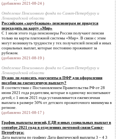
(добавлено 2021-08-24 )
Отделение Пенсионного фонда по Санкт-Петербургу и
Ленинградской области
Российским «зарубежным» пенсионерам не придется
переходить на карту «Мир»
С 1 июля этого года пенсионеры России получают пенсии
только на карты платежной системы «Мир». В связи с этим
могут возникнуть трудности у тех получателей пенсий и иных
социальных выплат, которые постоянно проживают за
рубежом.
(добавлено 2021-08-19 )
Отделение Пенсионного фонда по Санкт-Петербургу и
Ленинградской области
Нужно ли доносить документы в ПФР для оформления
пособия на ежемесячную выплату?
В соответствии с Постановлением Правительства РФ от 28
июня 2021 года родителям, которые в одиночку воспитывают
детей, с 1 июля 2021 года устанавливается ежемесячная
выплата в размере 50% от детского прожиточного минимума в
регионе.
(добавлено 2021-08-17 )
График выплаты пенсий, ЕДВ и иных социальных выплат в
сентябре 2021 года в отделениях почтовой связи Санкт-
Петербурга:
Дата выплаты по графику Дата фактической выплаты 3 – 4 3