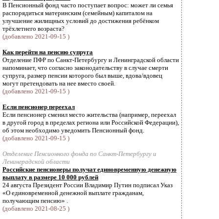
В Пенсионный фонд часто поступает вопрос: может ли семья
распорядиться материнским (семейным) капиталом на
улучшение жилищных условий до достижения ребёнком
трёхлетнего возраста?
(добавлено 2021-09-15 )
Как перейти на пенсию супруга
Отделение ПФР по Санкт-Петербургу и Ленинградской области
напоминает, что согласно законодательству в случае смерти
супруга, размер пенсии которого был выше, вдова/вдовец
могут претендовать на нее вместо своей.
(добавлено 2021-09-15 )
Если пенсионер переехал
Если пенсионер сменил место жительства (например, переехал
в другой город в пределах региона или Российской Федерации),
об этом необходимо уведомить Пенсионный фонд.
(добавлено 2021-09-15 )
Отделение Пенсионного фонда по Санкт-Петербургу и
Ленинградской области
Российские пенсионеры получат единовременную денежную
выплату в размере 10 000 рублей
24 августа Президент России Владимир Путин подписал Указ
«О единовременной денежной выплате гражданам,
получающим пенсию» .
(добавлено 2021-08-25 )