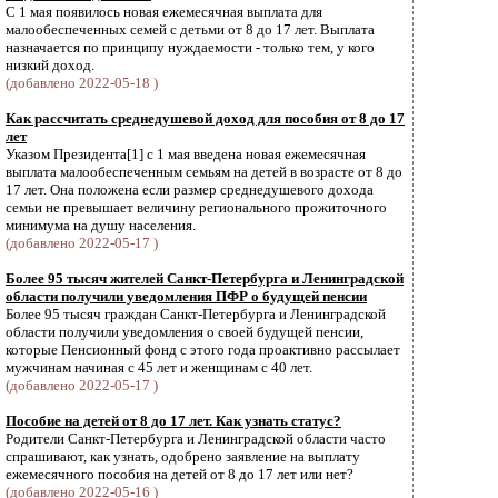
С 1 мая появилось новая ежемесячная выплата для
малообеспеченных семей с детьми от 8 до 17 лет. Выплата
назначается по принципу нуждаемости - только тем, у кого
низкий доход.
(добавлено 2022-05-18 )
Как рассчитать среднедушевой доход для пособия от 8 до 17
лет
Указом Президента[1] с 1 мая введена новая ежемесячная
выплата малообеспеченным семьям на детей в возрасте от 8 до
17 лет. Она положена если размер среднедушевого дохода
семьи не превышает величину регионального прожиточного
минимума на душу населения.
(добавлено 2022-05-17 )
Более 95 тысяч жителей Санкт-Петербурга и Ленинградской
области получили уведомления ПФР о будущей пенсии
Более 95 тысяч граждан Санкт-Петербурга и Ленинградской
области получили уведомления о своей будущей пенсии,
которые Пенсионный фонд с этого года проактивно рассылает
мужчинам начиная с 45 лет и женщинам с 40 лет.
(добавлено 2022-05-17 )
Пособие на детей от 8 до 17 лет. Как узнать статус?
Родители Санкт-Петербурга и Ленинградской области часто
спрашивают, как узнать, одобрено заявление на выплату
ежемесячного пособия на детей от 8 до 17 лет или нет?
(добавлено 2022-05-16 )