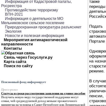
также
Информация от Кадастровой палаты,
Росреестра
перио
Противодействие терроризму
деятел
ВПН-2021
Российс
Информация о деятельности МО
Мельниковское сельское поселение
Подать 
Природоохранная прокуратура разъясняет
страхов
Экология
Новости и полезная информация
автомат
Мероприятия антинаркотической
Портале 
направленности
Контакты
Одновр
Обратная связь
оформля
Связь через Госуслуги.ру
на назна
Карта сайта
старос
Поиск по сайту
режиме.
В случа
Пенсионный фонд информирует
обсто
Пресс-релиз
увелич
Статусы и сроки рассмотрения заявления на единое пособие
пенсии,
Получить новую меру государственной поддержки могут
страхов
семьи, чей среднедушевой доход меньше прожиточного
минимума на человека в Санкт-Петербурге или Ленинградской
автом