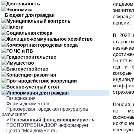
лицевом
Деятельность
Экономика
значите
Бюджет для граждан
сокращ
Муниципальный контроль
пенсии.
Налоги
Социальная сфера
В 2022 
Жилищно-коммунальное хозяйство
старост
Комфортная городская среда
назнач
ГО ЧС и ПБ
достиже
Градостроительство
56 лет и
Имущество
год и 
Благоустройство
кото
Концепция развития
индиви
Противодействие коррупции
коэффиц
Военно-учетный стол
страхово
Информация для граждан
Газификация
Формы документов
Пенсия 
Приозерская городская прокуратура
не мо
разъясняет
космона
>
Пенсионный фонд информирует
<
исклю
РОСПОТРЕБНАДЗОР информирует
военную
Центр "Мои документы"