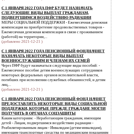
С 1 ЯНВАРЯ 2022 ГОДА ПФР БУДЕТ НАЗНАЧАТЬ
СЛЕДУЮЩИЕ ВИДЫ ВЫПЛАТ ГРАЖДАНАМ,
ПОДВЕРГШИМСЯ ВОЗДЕЙСТВИЮ РАДИАЦИИ
МЕРЫ СОЦИАЛЬНОЙ ПОДДЕРЖКИ - Ежемесячная денежная
компенсация на приобретение продовольственных товаров -
Ежемесячная денежная компенсация в связи с проживанием
(работой) на территории,...
(добавлено 2021-12-21 )
С 1 ЯНВАРЯ 2022 ГОДА ПЕНСИОННЫЙ ФОНДНАЧНЕТ
НАЗНАЧАТЬ НЕКОТОРЫЕ ВИДЫ ВЫПЛАТ
ВОЕННОСЛУЖАЩИМ И ЧЛЕНАМ ИХ СЕМЕЙ
Через ПФР будут назначаться следующие виды пособий: -
Ежемесячное пособие детям военнослужащих сотрудников
некоторых федеральных органов исполнительной власти,
погибших при исполнении служебных обязанностей, и детям
лиц,...
(добавлено 2021-12-21 )
С 1 ЯНВАРЯ 2022 ГОДА ПЕНСИОННЫЙ ФОНД НАЧНЕТ
ПРЕДОСТАВЛЯТЬ НЕКОТОРЫЕ ВИДЫ СОЦИАЛЬНОЙ
ПОДДЕРЖКИ, КОТОРЫЕ ПРЕЖДЕ ГРАЖДАНЕ МОГЛИ
ПОЛУЧИТЬ В ОРГАНАХ СОЦЗАЩИТЫ
Каким категориям: - Неработающим гражданам, имеющим
детей - Лицам, подвергшимся воздействию радиации -
Реабилитированным лицам - Инвалидам (детям-инвалидам),
имеющим транспортные средства по медицинским показаниям