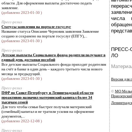
области. Для оформления выплаты достаточно подать
перера
заявление.
заявле
(добавлено 2023-01-30 )
числа 
Пресс-релиз
обращ
Статусы заявления на портале госуслуг
предста
Название статуса Описание Черновик заявления Заявление
создано и сохранено на портале госуслуг (ЕПГУ),...
(добавлено 2023-01-30 )
ПРЕСС-
Пресс-релиз
ЛО
Детские выплаты Социального фонда родители получают в
единый день доставки пособий
Все детские выплаты Социального фонда приходят родителям
Материал
на счёт в банке в один день – каждого третьего числа нового
месяца за предыдущий.
(добавлено 2023-01-30 )
Версия для 
Пресс-релиз
©
МО Мельн
ПФР по Санкт-Петербургу и Ленинградской области
Приозерски
проактивно назначил материнский капитал более 34
тысячам семей
Ленинградск
Для того чтобы семьи быстрее получали материнский
(семейный) капитал и не тратили усилия на оформление
документов,...
(добавлено 2022-12-08 )
Пресс-релиз