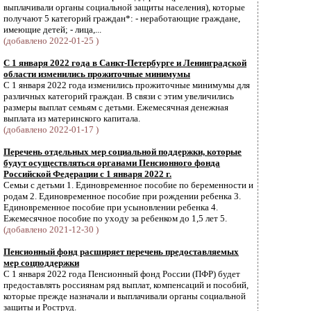
выплачивали органы социальной защиты населения), которые
получают 5 категорий граждан*: - неработающие граждане,
имеющие детей; - лица,...
(добавлено 2022-01-25 )
С 1 января 2022 года в Санкт-Петербурге и Ленинградской
области изменились прожиточные минимумы
С 1 января 2022 года изменились прожиточные минимумы для
различных категорий граждан. В связи с этим увеличились
размеры выплат семьям с детьми. Ежемесячная денежная
выплата из материнского капитала.
(добавлено 2022-01-17 )
Перечень отдельных мер социальной поддержки, которые
будут осуществляться органами Пенсионного фонда
Российской Федерации с 1 января 2022 г.
Семьи с детьми 1. Единовременное пособие по беременности и
родам 2. Единовременное пособие при рождении ребенка 3.
Единовременное пособие при усыновлении ребенка 4.
Ежемесячное пособие по уходу за ребенком до 1,5 лет 5.
(добавлено 2021-12-30 )
Пенсионный фонд расширяет перечень предоставляемых
мер соцподдержки
С 1 января 2022 года Пенсионный фонд России (ПФР) будет
предоставлять россиянам ряд выплат, компенсаций и пособий,
которые прежде назначали и выплачивали органы социальной
защиты и Роструд.