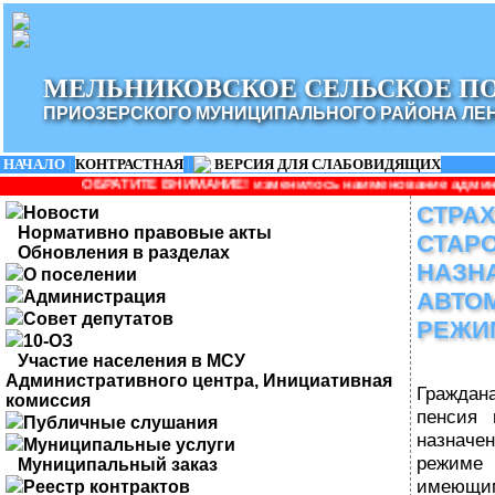
МЕЛЬНИКОВСКОЕ СЕЛЬСКОЕ П
ПРИОЗЕРСКОГО МУНИЦИПАЛЬНОГО РАЙОНА ЛЕ
НАЧАЛО
|
КОНТРАСТНАЯ
|
ВЕРСИЯ ДЛЯ СЛАБОВИДЯЩИХ
ТЕ ВНИМАНИЕ! изменилось наименование администрации: Админист
СТРА
Новости
Нормативно правовые акты
СТАР
Обновления в разделах
НАЗН
О поселении
Администрация
АВТО
Совет депутатов
РЕЖИ
10-ОЗ
Участие населения в МСУ
Административного центра, Инициативная
Гражда
комиссия
пенсия 
Публичные слушания
назнач
Муниципальные услуги
режим
Муниципальный заказ
имеющи
Реестр контрактов