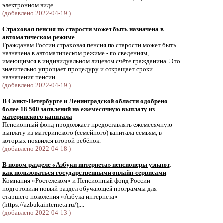
электронном виде.
(добавлено 2022-04-19 )
Страховая пенсия по старости может быть назначена в
автоматическом режиме
Гражданам России страховая пенсия по старости может быть
назначена в автоматическом режиме - по сведениям,
имеющимся в индивидуальном лицевом счёте гражданина. Это
значительно упрощает процедуру и сокращает сроки
назначения пенсии.
(добавлено 2022-04-19 )
В Санкт-Петербурге и Ленинградской области одобрено
более 18 500 заявлений на ежемесячную выплату из
материнского капитала
Пенсионный фонд продолжает предоставлять ежемесячную
выплату из материнского (семейного) капитала семьям, в
которых появился второй ребёнок.
(добавлено 2022-04-18 )
В новом разделе «Азбуки интернета» пенсионеры узнают,
как пользоваться государственными онлайн-сервисами
Компания «Ростелеком» и Пенсионный фонд России
подготовили новый раздел обучающей программы для
старшего поколения «Азбука интернета»
(https://azbukainterneta.ru/),...
(добавлено 2022-04-13 )