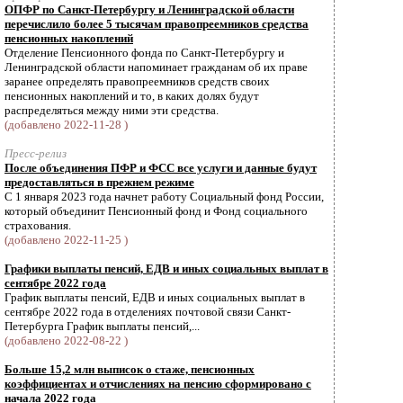
ОПФР по Санкт-Петербургу и Ленинградской области
перечислило более 5 тысячам правопреемников средства
пенсионных накоплений
Отделение Пенсионного фонда по Санкт-Петербургу и
Ленинградской области напоминает гражданам об их праве
заранее определять правопреемников средств своих
пенсионных накоплений и то, в каких долях будут
распределяться между ними эти средства.
(добавлено 2022-11-28 )
Пресс-релиз
После объединения ПФР и ФСС все услуги и данные будут
предоставляться в прежнем режиме
С 1 января 2023 года начнет работу Социальный фонд России,
который объединит Пенсионный фонд и Фонд социального
страхования.
(добавлено 2022-11-25 )
Графики выплаты пенсий, ЕДВ и иных социальных выплат в
сентябре 2022 года
График выплаты пенсий, ЕДВ и иных социальных выплат в
сентябре 2022 года в отделениях почтовой связи Санкт-
Петербурга График выплаты пенсий,...
(добавлено 2022-08-22 )
Больше 15,2 млн выписок о стаже, пенсионных
коэффициентах и отчислениях на пенсию сформировано с
начала 2022 года