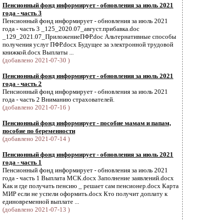
Пенсионный фонд информирует - обновления за июль 2021
года - часть 3
Пенсионный фонд информирует - обновления за июль 2021
года - часть 3 _125_2020.07_август.прибавка.doc
_129_2021.07_ПриложениеПФР.doc Альтернативные способы
получения услуг ПФР.docx Будущее за электронной трудовой
книжкой.docx Выплаты ...
(добавлено 2021-07-30 )
Пенсионный фонд информирует - обновления за июль 2021
года - часть 2
Пенсионный фонд информирует - обновления за июль 2021
года - часть 2 Вниманию страхователей.
(добавлено 2021-07-16 )
Пенсионный фонд информирует - пособие мамам и папам,
пособие по беременности
(добавлено 2021-07-14 )
Пенсионный фонд информирует - обновления за июль 2021
года - часть 1
Пенсионный фонд информирует - обновления за июль 2021
года - часть 1 Выплата МСК.docx Заполнение заявлений.docx
Как и где получать пенсию _ решает сам пенсионер.docx Карта
МИР если не успели оформить.docx Кто получит доплату к
единовременной выплате ...
(добавлено 2021-07-13 )