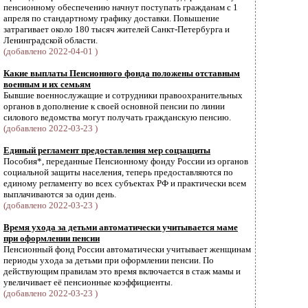
пенсионному обеспечению начнут поступать гражданам с 1
апреля по стандартному графику доставки. Повышение
затрагивает около 180 тысяч жителей Санкт-Петербурга и
Ленинградской области.
(добавлено 2022-04-01 )
Какие выплаты Пенсионного фонда положены отставным
военным и их семьям
Бывшие военнослужащие и сотрудники правоохранительных
органов в дополнение к своей основной пенсии по линии
силового ведомства могут получать гражданскую пенсию.
(добавлено 2022-03-23 )
Единый регламент предоставления мер соцзащиты
Пособия*, переданные Пенсионному фонду России из органов
социальной защиты населения, теперь предоставляются по
единому регламенту во всех субъектах РФ и практически всем
выплачиваются за один день.
(добавлено 2022-03-23 )
Время ухода за детьми автоматически учитывается маме
при оформлении пенсии
Пенсионный фонд России автоматически учитывает женщинам
периоды ухода за детьми при оформлении пенсии. По
действующим правилам это время включается в стаж мамы и
увеличивает её пенсионные коэффициенты.
(добавлено 2022-03-23 )