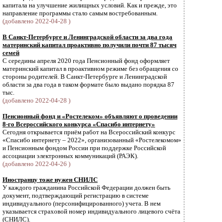
капитала на улучшение жилищных условий. Как и прежде, это
направление программы стало самым востребованным.
(добавлено 2022-04-28 )
В Санкт-Петербурге и Ленинградской области за два года
материнский капитал проактивно получили почти 87 тысяч
семей
С середины апреля 2020 года Пенсионный фонд оформляет
материнский капитал в проактивном режиме без обращения со
стороны родителей. В Санкт-Петербурге и Ленинградской
области за два года в таком формате было выдано порядка 87
тыс.
(добавлено 2022-04-28 )
Пенсионный фонд и «Ростелеком» объявляют о проведении
8-го Всероссийского конкурса «Спасибо интернету»
Сегодня открывается приём работ на Всероссийский конкурс
«Спасибо интернету – 2022», организованный «Ростелекомом»
и Пенсионным фондом России при поддержке Российской
ассоциации электронных коммуникаций (РАЭК).
(добавлено 2022-04-26 )
Иностранцу тоже нужен СНИЛС
У каждого гражданина Российской Федерации должен быть
документ, подтверждающий регистрацию в системе
индивидуального (персонифицированного) учета. В нем
указывается страховой номер индивидуального лицевого счёта
(СНИЛС).