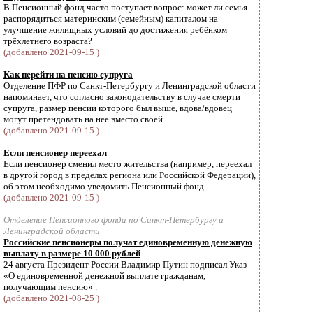
В Пенсионный фонд часто поступает вопрос: может ли семья
распорядиться материнским (семейным) капиталом на
улучшение жилищных условий до достижения ребёнком
трёхлетнего возраста?
(добавлено 2021-09-15 )
Как перейти на пенсию супруга
Отделение ПФР по Санкт-Петербургу и Ленинградской области
напоминает, что согласно законодательству в случае смерти
супруга, размер пенсии которого был выше, вдова/вдовец
могут претендовать на нее вместо своей.
(добавлено 2021-09-15 )
Если пенсионер переехал
Если пенсионер сменил место жительства (например, переехал
в другой город в пределах региона или Российской Федерации),
об этом необходимо уведомить Пенсионный фонд.
(добавлено 2021-09-15 )
Отделение Пенсионного фонда по Санкт-Петербургу и
Ленинградской области
Российские пенсионеры получат единовременную денежную
выплату в размере 10 000 рублей
24 августа Президент России Владимир Путин подписал Указ
«О единовременной денежной выплате гражданам,
получающим пенсию» .
(добавлено 2021-08-25 )