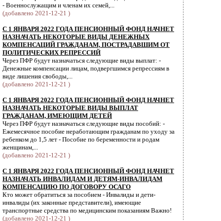
- Военнослужащим и членам их семей,...
(добавлено 2021-12-21 )
С 1 ЯНВАРЯ 2022 ГОДА ПЕНСИОННЫЙ ФОНД НАЧНЕТ
НАЗНАЧАТЬ НЕКОТОРЫЕ ВИДЫ ДЕНЕЖНЫХ
КОМПЕНСАЦИЙ ГРАЖДАНАМ, ПОСТРАДАВШИМ ОТ
ПОЛИТИЧЕСКИХ РЕПРЕССИЙ
Через ПФР будут назначаться следующие виды выплат: -
Денежные компенсации лицам, подвергшимся репрессиям в
виде лишения свободы,...
(добавлено 2021-12-21 )
С 1 ЯНВАРЯ 2022 ГОДА ПЕНСИОННЫЙ ФОНД НАЧНЕТ
НАЗНАЧАТЬ НЕКОТОРЫЕ ВИДЫ ВЫПЛАТ
ГРАЖДАНАМ, ИМЕЮЩИМ ДЕТЕЙ
Через ПФР будут назначаться следующие виды пособий: -
Ежемесячное пособие неработающим гражданам по уходу за
ребенком до 1,5 лет - Пособие по беременности и родам
женщинам,...
(добавлено 2021-12-21 )
С 1 ЯНВАРЯ 2022 ГОДА ПЕНСИОННЫЙ ФОНД НАЧНЕТ
НАЗНАЧАТЬ ИНВАЛИДАМ И ДЕТЯМ-ИНВАЛИДАМ
КОМПЕНСАЦИЮ ПО ДОГОВОРУ ОСАГО
Кто может обратиться за пособием - Инвалиды и дети-
инвалиды (их законные представители), имеющие
транспортные средства по медицинским показаниям Важно!
(добавлено 2021-12-21 )