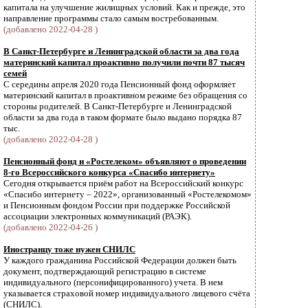
капитала на улучшение жилищных условий. Как и прежде, это
направление программы стало самым востребованным.
(добавлено 2022-04-28 )
В Санкт-Петербурге и Ленинградской области за два года
материнский капитал проактивно получили почти 87 тысяч
семей
С середины апреля 2020 года Пенсионный фонд оформляет
материнский капитал в проактивном режиме без обращения со
стороны родителей. В Санкт-Петербурге и Ленинградской
области за два года в таком формате было выдано порядка 87
тыс.
(добавлено 2022-04-28 )
Пенсионный фонд и «Ростелеком» объявляют о проведении
8-го Всероссийского конкурса «Спасибо интернету»
Сегодня открывается приём работ на Всероссийский конкурс
«Спасибо интернету – 2022», организованный «Ростелекомом»
и Пенсионным фондом России при поддержке Российской
ассоциации электронных коммуникаций (РАЭК).
(добавлено 2022-04-26 )
Иностранцу тоже нужен СНИЛС
У каждого гражданина Российской Федерации должен быть
документ, подтверждающий регистрацию в системе
индивидуального (персонифицированного) учета. В нем
указывается страховой номер индивидуального лицевого счёта
(СНИЛС).