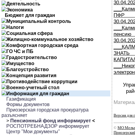
30.04.20
Деятельность
___Калм
Экономика
ПФР в
Бюджет для граждан
30.04.20
Муниципальный контроль
Налоги
___Калм
Социальная сфера
пенс
Жилищно-коммунальное хозяйство
30.04.20
Комфортная городская среда
___КА
ГО ЧС и ПБ
ЗНАТ
Градостроительство
КАПИТАЛ
Имущество
___Ник
Благоустройство
электрон
Концепция развития
Противодействие коррупции
Упра
Военно-учетный стол
рай
Информация для граждан
Газификация
Материал
Формы документов
Приозерская городская прокуратура
разъясняет
Версия для 
>
Пенсионный фонд информирует
<
РОСПОТРЕБНАДЗОР информирует
©
МО Мельн
Центр "Мои документы"
Приозерски