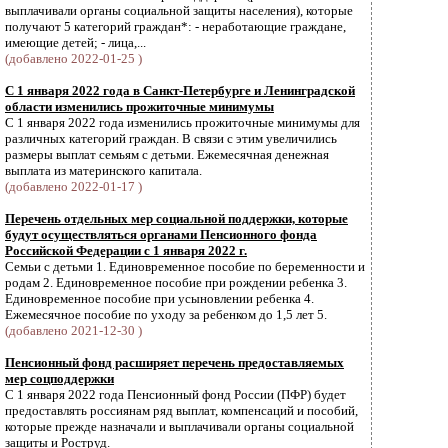
выплачивали органы социальной защиты населения), которые
получают 5 категорий граждан*: - неработающие граждане,
имеющие детей; - лица,...
(добавлено 2022-01-25 )
С 1 января 2022 года в Санкт-Петербурге и Ленинградской
области изменились прожиточные минимумы
С 1 января 2022 года изменились прожиточные минимумы для
различных категорий граждан. В связи с этим увеличились
размеры выплат семьям с детьми. Ежемесячная денежная
выплата из материнского капитала.
(добавлено 2022-01-17 )
Перечень отдельных мер социальной поддержки, которые
будут осуществляться органами Пенсионного фонда
Российской Федерации с 1 января 2022 г.
Семьи с детьми 1. Единовременное пособие по беременности и
родам 2. Единовременное пособие при рождении ребенка 3.
Единовременное пособие при усыновлении ребенка 4.
Ежемесячное пособие по уходу за ребенком до 1,5 лет 5.
(добавлено 2021-12-30 )
Пенсионный фонд расширяет перечень предоставляемых
мер соцподдержки
С 1 января 2022 года Пенсионный фонд России (ПФР) будет
предоставлять россиянам ряд выплат, компенсаций и пособий,
которые прежде назначали и выплачивали органы социальной
защиты и Роструд.