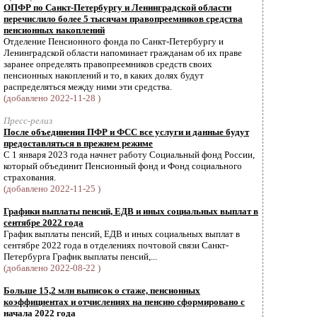
ОПФР по Санкт-Петербургу и Ленинградской области
перечислило более 5 тысячам правопреемников средства
пенсионных накоплений
Отделение Пенсионного фонда по Санкт-Петербургу и
Ленинградской области напоминает гражданам об их праве
заранее определять правопреемников средств своих
пенсионных накоплений и то, в каких долях будут
распределяться между ними эти средства.
(добавлено 2022-11-28 )
Пресс-релиз
После объединения ПФР и ФСС все услуги и данные будут
предоставляться в прежнем режиме
С 1 января 2023 года начнет работу Социальный фонд России,
который объединит Пенсионный фонд и Фонд социального
страхования.
(добавлено 2022-11-25 )
Графики выплаты пенсий, ЕДВ и иных социальных выплат в
сентябре 2022 года
График выплаты пенсий, ЕДВ и иных социальных выплат в
сентябре 2022 года в отделениях почтовой связи Санкт-
Петербурга График выплаты пенсий,...
(добавлено 2022-08-22 )
Больше 15,2 млн выписок о стаже, пенсионных
коэффициентах и отчислениях на пенсию сформировано с
начала 2022 года