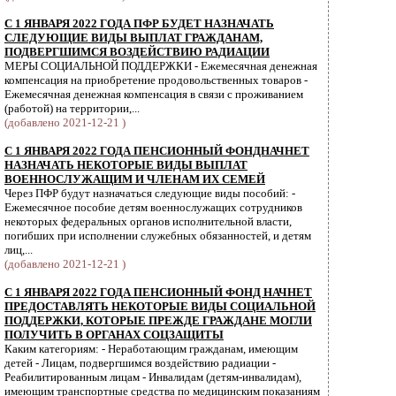
С 1 ЯНВАРЯ 2022 ГОДА ПФР БУДЕТ НАЗНАЧАТЬ
СЛЕДУЮЩИЕ ВИДЫ ВЫПЛАТ ГРАЖДАНАМ,
ПОДВЕРГШИМСЯ ВОЗДЕЙСТВИЮ РАДИАЦИИ
МЕРЫ СОЦИАЛЬНОЙ ПОДДЕРЖКИ - Ежемесячная денежная
компенсация на приобретение продовольственных товаров -
Ежемесячная денежная компенсация в связи с проживанием
(работой) на территории,...
(добавлено 2021-12-21 )
С 1 ЯНВАРЯ 2022 ГОДА ПЕНСИОННЫЙ ФОНДНАЧНЕТ
НАЗНАЧАТЬ НЕКОТОРЫЕ ВИДЫ ВЫПЛАТ
ВОЕННОСЛУЖАЩИМ И ЧЛЕНАМ ИХ СЕМЕЙ
Через ПФР будут назначаться следующие виды пособий: -
Ежемесячное пособие детям военнослужащих сотрудников
некоторых федеральных органов исполнительной власти,
погибших при исполнении служебных обязанностей, и детям
лиц,...
(добавлено 2021-12-21 )
С 1 ЯНВАРЯ 2022 ГОДА ПЕНСИОННЫЙ ФОНД НАЧНЕТ
ПРЕДОСТАВЛЯТЬ НЕКОТОРЫЕ ВИДЫ СОЦИАЛЬНОЙ
ПОДДЕРЖКИ, КОТОРЫЕ ПРЕЖДЕ ГРАЖДАНЕ МОГЛИ
ПОЛУЧИТЬ В ОРГАНАХ СОЦЗАЩИТЫ
Каким категориям: - Неработающим гражданам, имеющим
детей - Лицам, подвергшимся воздействию радиации -
Реабилитированным лицам - Инвалидам (детям-инвалидам),
имеющим транспортные средства по медицинским показаниям