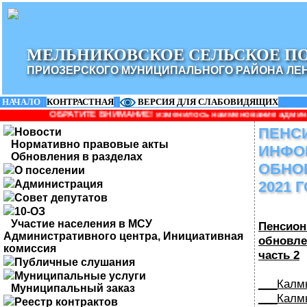
МЕЛЬНИКОВСКОЕ СЕЛЬСКОЕ П
ПРИОЗЕРСКОГО МУНИЦИПАЛЬНОГО РАЙОНА ЛЕ
НАЧАЛО
|
КОНТРАСТНАЯ
|
ВЕРСИЯ ДЛЯ СЛАБОВИДЯЩИХ
ТЕ ВНИМАНИЕ! изменилось наименование администрации: Админист
ПЕНС
Новости
Нормативно правовые акты
ИНФО
Обновления в разделах
ОБНО
О поселении
Администрация
2021 
Совет депутатов
10-ОЗ
Участие населения в МСУ
Пенсион
Административного центра, Инициативная
обновле
комиссия
часть 2
Публичные слушания
Муниципальные услуги
___Калм
Муниципальный заказ
___Калм
Реестр контрактов