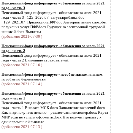
Пенсионный фонд информирует - обновления за июль 2021
года - часть 3
Пенсионный фонд информирует - обновления за июль 2021
года - часть 3 _125_2020.07_август.прибавка.doc
_129_2021.07_ПриложениеПФР.doc Альтернативные способы
получения услуг ПФР.docx Будущее за электронной трудовой
книжкой.docx Выплаты ...
(добавлено 2021-07-30 )
Пенсионный фонд информирует - обновления за июль 2021
года - часть 2
Пенсионный фонд информирует - обновления за июль 2021
года - часть 2 Вниманию страхователей.
(добавлено 2021-07-16 )
Пенсионный фонд информирует - пособие мамам и папам,
пособие по беременности
(добавлено 2021-07-14 )
Пенсионный фонд информирует - обновления за июль 2021
года - часть 1
Пенсионный фонд информирует - обновления за июль 2021
года - часть 1 Выплата МСК.docx Заполнение заявлений.docx
Как и где получать пенсию _ решает сам пенсионер.docx Карта
МИР если не успели оформить.docx Кто получит доплату к
единовременной выплате ...
(добавлено 2021-07-13 )