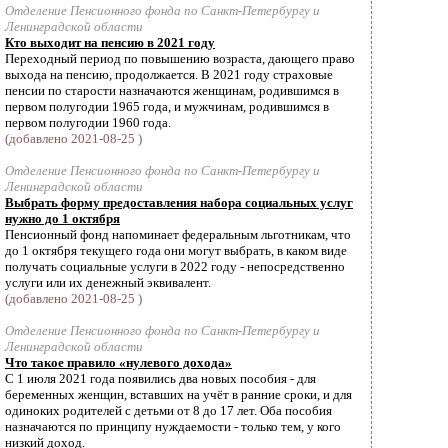
Отделение Пенсионного фонда по Санкт-Петербургу и
Ленинградской области
Кто выходит на пенсию в 2021 году
Переходный период по повышению возраста, дающего право
выхода на пенсию, продолжается. В 2021 году страховые
пенсии по старости назначаются женщинам, родившимся в
первом полугодии 1965 года, и мужчинам, родившимся в
первом полугодии 1960 года.
(добавлено 2021-08-25 )
Отделение Пенсионного фонда по Санкт-Петербургу и
Ленинградской области
Выбрать форму предоставления набора социальных услуг
нужно до 1 октября
Пенсионный фонд напоминает федеральным льготникам, что
до 1 октября текущего года они могут выбрать, в каком виде
получать социальные услуги в 2022 году - непосредственно
услуги или их денежный эквивалент.
(добавлено 2021-08-25 )
Отделение Пенсионного фонда по Санкт-Петербургу и
Ленинградской области
Что такое правило «нулевого дохода»
С 1 июля 2021 года появились два новых пособия - для
беременных женщин, вставших на учёт в ранние сроки, и для
одиноких родителей с детьми от 8 до 17 лет. Оба пособия
назначаются по принципу нуждаемости - только тем, у кого
низкий доход.