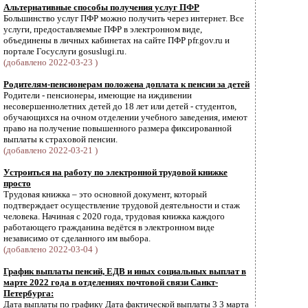
Альтернативные способы получения услуг ПФР
Большинство услуг ПФР можно получить через интернет. Все
услуги, предоставляемые ПФР в электронном виде,
объединены в личных кабинетах на сайте ПФР pfr.gov.ru и
портале Госуслуги gosuslugi.ru.
(добавлено 2022-03-23 )
Родителям-пенсионерам положена доплата к пенсии за детей
Родители - пенсионеры, имеющие на иждивении
несовершеннолетних детей до 18 лет или детей - студентов,
обучающихся на очном отделении учебного заведения, имеют
право на получение повышенного размера фиксированной
выплаты к страховой пенсии.
(добавлено 2022-03-21 )
Устроиться на работу по электронной трудовой книжке
просто
Трудовая книжка – это основной документ, который
подтверждает осуществление трудовой деятельности и стаж
человека. Начиная с 2020 года, трудовая книжка каждого
работающего гражданина ведётся в электронном виде
независимо от сделанного им выбора.
(добавлено 2022-03-04 )
График выплаты пенсий, ЕДВ и иных социальных выплат в
марте 2022 года в отделениях почтовой связи Санкт-
Петербурга:
Дата выплаты по графику Дата фактической выплаты 3 3 марта