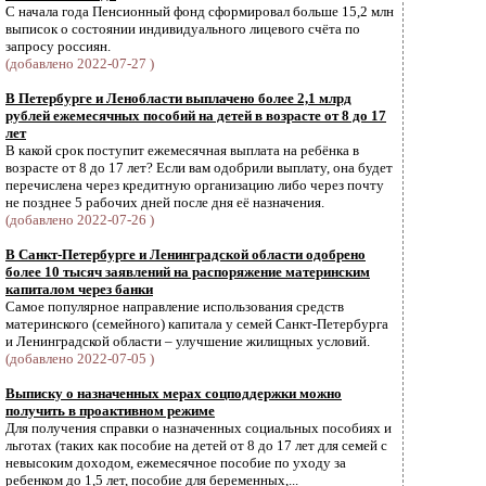
С начала года Пенсионный фонд сформировал больше 15,2 млн
выписок о состоянии индивидуального лицевого счёта по
запросу россиян.
(добавлено 2022-07-27 )
В Петербурге и Ленобласти выплачено более 2,1 млрд
рублей ежемесячных пособий на детей в возрасте от 8 до 17
лет
В какой срок поступит ежемесячная выплата на ребёнка в
возрасте от 8 до 17 лет? Если вам одобрили выплату, она будет
перечислена через кредитную организацию либо через почту
не позднее 5 рабочих дней после дня её назначения.
(добавлено 2022-07-26 )
В Санкт-Петербурге и Ленинградской области одобрено
более 10 тысяч заявлений на распоряжение материнским
капиталом через банки
Самое популярное направление использования средств
материнского (семейного) капитала у семей Санкт-Петербурга
и Ленинградской области – улучшение жилищных условий.
(добавлено 2022-07-05 )
Выписку о назначенных мерах соцподдержки можно
получить в проактивном режиме
Для получения справки о назначенных социальных пособиях и
льготах (таких как пособие на детей от 8 до 17 лет для семей с
невысоким доходом, ежемесячное пособие по уходу за
ребенком до 1,5 лет, пособие для беременных,...