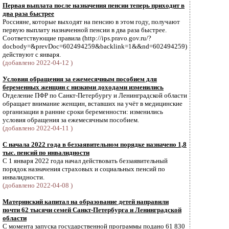
Первая выплата после назначения пенсии теперь приходит в
два раза быстрее
Россияне, которые выходят на пенсию в этом году, получают
первую выплату назначенной пенсии в два раза быстрее.
Соответствующие правила (http://ips.pravo.gov.ru/?
docbody=&prevDoc=602494259&backlink=1&&nd=602494259)
действуют с января.
(добавлено 2022-04-12 )
Условия обращения за ежемесячным пособием для
беременных женщин с низкими доходами изменились
Отделение ПФР по Санкт-Петербургу и Ленинградской области
обращает внимание женщин, вставших на учёт в медицинские
организации в ранние сроки беременности: изменились
условия обращения за ежемесячным пособием.
(добавлено 2022-04-11 )
С начала 2022 года в беззаявительном порядке назначено 1,8
тыс. пенсий по инвалидности
С 1 января 2022 года начал действовать беззаявительный
порядок назначения страховых и социальных пенсий по
инвалидности.
(добавлено 2022-04-08 )
Материнский капитал на образование детей направили
почти 62 тысячи семей Санкт-Петербурга и Ленинградской
области
С момента запуска государственной программы подано 61 830