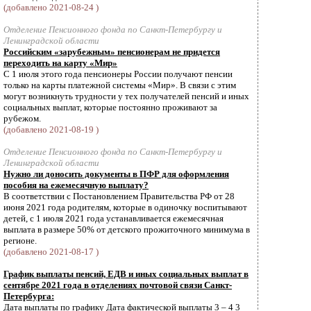
(добавлено 2021-08-24 )
Отделение Пенсионного фонда по Санкт-Петербургу и
Ленинградской области
Российским «зарубежным» пенсионерам не придется
переходить на карту «Мир»
С 1 июля этого года пенсионеры России получают пенсии
только на карты платежной системы «Мир». В связи с этим
могут возникнуть трудности у тех получателей пенсий и иных
социальных выплат, которые постоянно проживают за
рубежом.
(добавлено 2021-08-19 )
Отделение Пенсионного фонда по Санкт-Петербургу и
Ленинградской области
Нужно ли доносить документы в ПФР для оформления
пособия на ежемесячную выплату?
В соответствии с Постановлением Правительства РФ от 28
июня 2021 года родителям, которые в одиночку воспитывают
детей, с 1 июля 2021 года устанавливается ежемесячная
выплата в размере 50% от детского прожиточного минимума в
регионе.
(добавлено 2021-08-17 )
График выплаты пенсий, ЕДВ и иных социальных выплат в
сентябре 2021 года в отделениях почтовой связи Санкт-
Петербурга:
Дата выплаты по графику Дата фактической выплаты 3 – 4 3