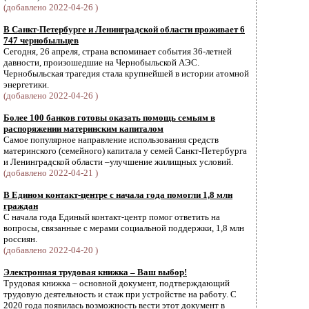
(добавлено 2022-04-26 )
В Санкт-Петербурге и Ленинградской области проживает 6
747 чернобыльцев
Сегодня, 26 апреля, страна вспоминает события 36-летней
давности, произошедшие на Чернобыльской АЭС.
Чернобыльская трагедия стала крупнейшей в истории атомной
энергетики.
(добавлено 2022-04-26 )
Более 100 банков готовы оказать помощь семьям в
распоряжении материнским капиталом
Самое популярное направление использования средств
материнского (семейного) капитала у семей Санкт-Петербурга
и Ленинградской области –улучшение жилищных условий.
(добавлено 2022-04-21 )
В Едином контакт-центре с начала года помогли 1,8 млн
граждан
С начала года Единый контакт-центр помог ответить на
вопросы, связанные с мерами социальной поддержки, 1,8 млн
россиян.
(добавлено 2022-04-20 )
Электронная трудовая книжка – Ваш выбор!
Трудовая книжка – основной документ, подтверждающий
трудовую деятельность и стаж при устройстве на работу. С
2020 года появилась возможность вести этот документ в