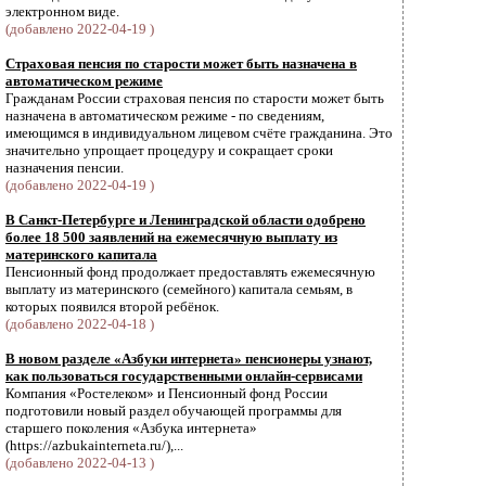
электронном виде.
(добавлено 2022-04-19 )
Страховая пенсия по старости может быть назначена в
автоматическом режиме
Гражданам России страховая пенсия по старости может быть
назначена в автоматическом режиме - по сведениям,
имеющимся в индивидуальном лицевом счёте гражданина. Это
значительно упрощает процедуру и сокращает сроки
назначения пенсии.
(добавлено 2022-04-19 )
В Санкт-Петербурге и Ленинградской области одобрено
более 18 500 заявлений на ежемесячную выплату из
материнского капитала
Пенсионный фонд продолжает предоставлять ежемесячную
выплату из материнского (семейного) капитала семьям, в
которых появился второй ребёнок.
(добавлено 2022-04-18 )
В новом разделе «Азбуки интернета» пенсионеры узнают,
как пользоваться государственными онлайн-сервисами
Компания «Ростелеком» и Пенсионный фонд России
подготовили новый раздел обучающей программы для
старшего поколения «Азбука интернета»
(https://azbukainterneta.ru/),...
(добавлено 2022-04-13 )