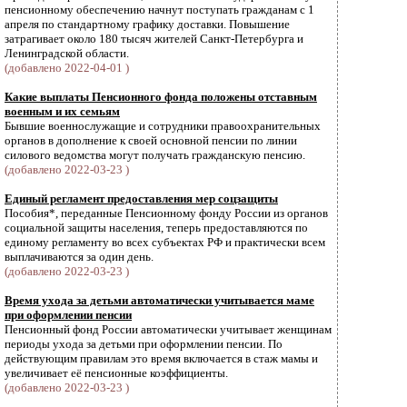
пенсионному обеспечению начнут поступать гражданам с 1
апреля по стандартному графику доставки. Повышение
затрагивает около 180 тысяч жителей Санкт-Петербурга и
Ленинградской области.
(добавлено 2022-04-01 )
Какие выплаты Пенсионного фонда положены отставным
военным и их семьям
Бывшие военнослужащие и сотрудники правоохранительных
органов в дополнение к своей основной пенсии по линии
силового ведомства могут получать гражданскую пенсию.
(добавлено 2022-03-23 )
Единый регламент предоставления мер соцзащиты
Пособия*, переданные Пенсионному фонду России из органов
социальной защиты населения, теперь предоставляются по
единому регламенту во всех субъектах РФ и практически всем
выплачиваются за один день.
(добавлено 2022-03-23 )
Время ухода за детьми автоматически учитывается маме
при оформлении пенсии
Пенсионный фонд России автоматически учитывает женщинам
периоды ухода за детьми при оформлении пенсии. По
действующим правилам это время включается в стаж мамы и
увеличивает её пенсионные коэффициенты.
(добавлено 2022-03-23 )