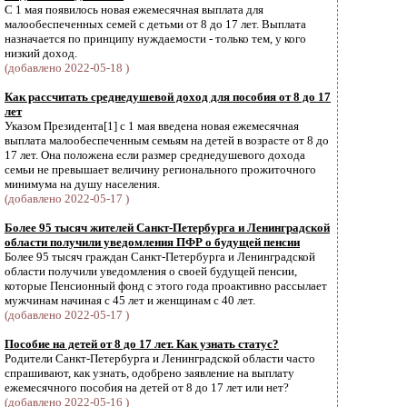
С 1 мая появилось новая ежемесячная выплата для
малообеспеченных семей с детьми от 8 до 17 лет. Выплата
назначается по принципу нуждаемости - только тем, у кого
низкий доход.
(добавлено 2022-05-18 )
Как рассчитать среднедушевой доход для пособия от 8 до 17
лет
Указом Президента[1] с 1 мая введена новая ежемесячная
выплата малообеспеченным семьям на детей в возрасте от 8 до
17 лет. Она положена если размер среднедушевого дохода
семьи не превышает величину регионального прожиточного
минимума на душу населения.
(добавлено 2022-05-17 )
Более 95 тысяч жителей Санкт-Петербурга и Ленинградской
области получили уведомления ПФР о будущей пенсии
Более 95 тысяч граждан Санкт-Петербурга и Ленинградской
области получили уведомления о своей будущей пенсии,
которые Пенсионный фонд с этого года проактивно рассылает
мужчинам начиная с 45 лет и женщинам с 40 лет.
(добавлено 2022-05-17 )
Пособие на детей от 8 до 17 лет. Как узнать статус?
Родители Санкт-Петербурга и Ленинградской области часто
спрашивают, как узнать, одобрено заявление на выплату
ежемесячного пособия на детей от 8 до 17 лет или нет?
(добавлено 2022-05-16 )