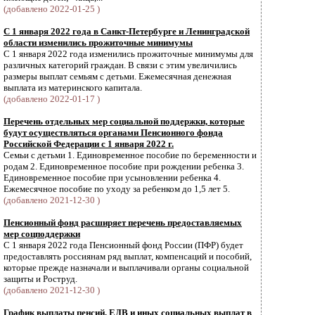
(добавлено 2022-01-25 )
С 1 января 2022 года в Санкт-Петербурге и Ленинградской
области изменились прожиточные минимумы
С 1 января 2022 года изменились прожиточные минимумы для
различных категорий граждан. В связи с этим увеличились
размеры выплат семьям с детьми. Ежемесячная денежная
выплата из материнского капитала.
(добавлено 2022-01-17 )
Перечень отдельных мер социальной поддержки, которые
будут осуществляться органами Пенсионного фонда
Российской Федерации с 1 января 2022 г.
Семьи с детьми 1. Единовременное пособие по беременности и
родам 2. Единовременное пособие при рождении ребенка 3.
Единовременное пособие при усыновлении ребенка 4.
Ежемесячное пособие по уходу за ребенком до 1,5 лет 5.
(добавлено 2021-12-30 )
Пенсионный фонд расширяет перечень предоставляемых
мер соцподдержки
С 1 января 2022 года Пенсионный фонд России (ПФР) будет
предоставлять россиянам ряд выплат, компенсаций и пособий,
которые прежде назначали и выплачивали органы социальной
защиты и Роструд.
(добавлено 2021-12-30 )
График выплаты пенсий, ЕДВ и иных социальных выплат в