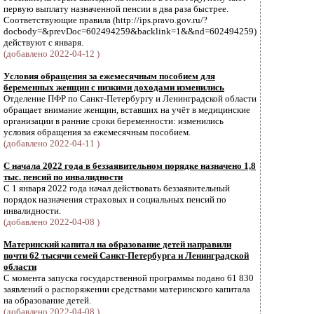
первую выплату назначенной пенсии в два раза быстрее.
Соответствующие правила (http://ips.pravo.gov.ru/?
docbody=&prevDoc=602494259&backlink=1&&nd=602494259)
действуют с января.
(добавлено 2022-04-12 )
Условия обращения за ежемесячным пособием для
беременных женщин с низкими доходами изменились
Отделение ПФР по Санкт-Петербургу и Ленинградской области
обращает внимание женщин, вставших на учёт в медицинские
организации в ранние сроки беременности: изменились
условия обращения за ежемесячным пособием.
(добавлено 2022-04-11 )
С начала 2022 года в беззаявительном порядке назначено 1,8
тыс. пенсий по инвалидности
С 1 января 2022 года начал действовать беззаявительный
порядок назначения страховых и социальных пенсий по
инвалидности.
(добавлено 2022-04-08 )
Материнский капитал на образование детей направили
почти 62 тысячи семей Санкт-Петербурга и Ленинградской
области
С момента запуска государственной программы подано 61 830
заявлений о распоряжении средствами материнского капитала
на образование детей.
(добавлено 2022-04-08 )