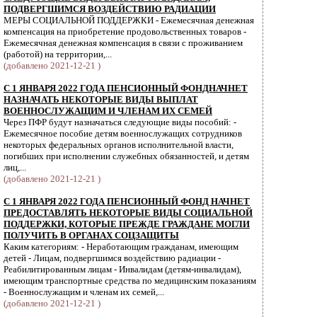
ПОДВЕРГШИМСЯ ВОЗДЕЙСТВИЮ РАДИАЦИИ
МЕРЫ СОЦИАЛЬНОЙ ПОДДЕРЖКИ - Ежемесячная денежная
компенсация на приобретение продовольственных товаров -
Ежемесячная денежная компенсация в связи с проживанием
(работой) на территории,...
(добавлено 2021-12-21 )
С 1 ЯНВАРЯ 2022 ГОДА ПЕНСИОННЫЙ ФОНДНАЧНЕТ
НАЗНАЧАТЬ НЕКОТОРЫЕ ВИДЫ ВЫПЛАТ
ВОЕННОСЛУЖАЩИМ И ЧЛЕНАМ ИХ СЕМЕЙ
Через ПФР будут назначаться следующие виды пособий: -
Ежемесячное пособие детям военнослужащих сотрудников
некоторых федеральных органов исполнительной власти,
погибших при исполнении служебных обязанностей, и детям
лиц,...
(добавлено 2021-12-21 )
С 1 ЯНВАРЯ 2022 ГОДА ПЕНСИОННЫЙ ФОНД НАЧНЕТ
ПРЕДОСТАВЛЯТЬ НЕКОТОРЫЕ ВИДЫ СОЦИАЛЬНОЙ
ПОДДЕРЖКИ, КОТОРЫЕ ПРЕЖДЕ ГРАЖДАНЕ МОГЛИ
ПОЛУЧИТЬ В ОРГАНАХ СОЦЗАЩИТЫ
Каким категориям: - Неработающим гражданам, имеющим
детей - Лицам, подвергшимся воздействию радиации -
Реабилитированным лицам - Инвалидам (детям-инвалидам),
имеющим транспортные средства по медицинским показаниям
- Военнослужащим и членам их семей,...
(добавлено 2021-12-21 )