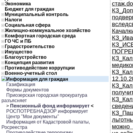
стаж.do
Экономика
Бюджет для граждан
КЗ_Доп
Муниципальный контроль
подве
Налоги
вследс
Социальная сфера
Качалк
Жилищно-коммунальное хозяйство
Комфортная городская среда
КЗ_Ива
ГО ЧС и ПБ
КЗ_
Градостроительство
ПОГРЕ
Имущество
Благоустройство
КЗ_Кал
Концепция развития
медико
Противодействие коррупции
КЗ_Ка
Военно-учетный стол
12.10.2
Информация для граждан
Газификация
КЗ_Ка
Формы документов
получит
Приозерская городская прокуратура
КЗ_Ка
разъясняет
сведени
>
Пенсионный фонд информирует
<
РОСПОТРЕБНАДЗОР информирует
КЗ_Па
Центр "Мои документы"
льготн
Информация от Кадастровой палаты,
можно 
Росреестра
Противодействие терроризму