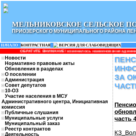
МЕЛЬНИКОВСКОЕ СЕЛЬСКОЕ П
ПРИОЗЕРСКОГО МУНИЦИПАЛЬНОГО РАЙОНА ЛЕ
НАЧАЛО
|
КОНТРАСТНАЯ
|
ВЕРСИЯ ДЛЯ СЛАБОВИДЯЩИХ
Е ВНИМАНИЕ! изменилось наименование администрации: Администр
Новости
ПЕН
Нормативно правовые акты
ИНФО
Обновления в разделах
О поселении
ЗА О
Администрация
ЧАСТ
Совет депутатов
10-ОЗ
Участие населения в МСУ
Административного центра, Инициативная
Пенси
комиссия
обнов
Публичные слушания
Муниципальные услуги
часть 
Муниципальный заказ
Реестр контрактов
КЗ_Вол
Деятельность