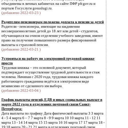
объединены в личных кабинетах на сайте ПФР pfr.gov.ru и
портале Госуслуги gosuslugi.ru.
(добавлено 2022-03-23 )
Родителям-пенсионерам положена доплата к пенсии за детей
Родители - пенсионеры, имеющие на иждивении
несовершеннолетних детей до 18 лет или детей - студентов,
обучающихся на очном отделении учебного заведения, имеют
право на получение повышенного размера фиксированной
выплаты к страховой пенсии.
(добавлено 2022-03-21 )
Устроиться на работу по электронной трудовой книжке
просто
Трудовая книжка – это основной документ, который
подтверждает осуществление трудовой деятельности и стаж
человека. Начиная с 2020 года, трудовая книжка каждого
работающего гражданина ведётся в электронном виде
независимо от сделанного им выбора.
(добавлено 2022-03-04 )
График выплаты пенсий, ЕДВ и иных социальных выплат в
марте 2022 года в отделениях почтовой связи Санкт-
Петербурга:
Дата выплаты по графику Дата фактической выплаты 3 3 марта
4 - 5 4 марта 6 – 7 7 марта 8 - 9 9 марта 10 10 марта 11 - 12 11
марта 13 - 14 14 марта 15 15 марта 16 16 марта 17 17 марта 18 -
19 18 марта 20 - 21 21 марта в отделениях почтовой связи,...