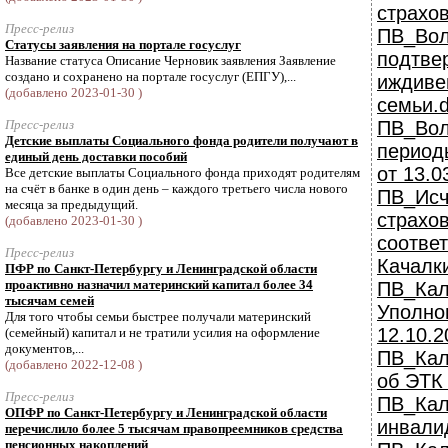
страхо
Пресс-релиз
ПВ_Вол
Статусы заявления на портале госуслуг
подтв
Название статуса Описание Черновик заявления Заявление
создано и сохранено на портале госуслуг (ЕПГУ),...
иждив
(добавлено 2023-01-30 )
семьи.
Пресс-релиз
ПВ_Вол
Детские выплаты Социального фонда родители получают в
период
единый день доставки пособий
от 13.0
Все детские выплаты Социального фонда приходят родителям
на счёт в банке в один день – каждого третьего числа нового
ПВ_Ис
месяца за предыдущий.
страх
(добавлено 2023-01-30 )
соотве
Пресс-релиз
Качалк
ПФР по Санкт-Петербургу и Ленинградской области
проактивно назначил материнский капитал более 34
ПВ_Кал
тысячам семей
Упол
Для того чтобы семьи быстрее получали материнский
12.10.2
(семейный) капитал и не тратили усилия на оформление
документов,...
ПВ_Кал
(добавлено 2022-12-08 )
об ЭТК 
Пресс-релиз
ПВ_Кал
ОПФР по Санкт-Петербургу и Ленинградской области
инвали
перечислило более 5 тысячам правопреемников средства
пенсионных накоплений