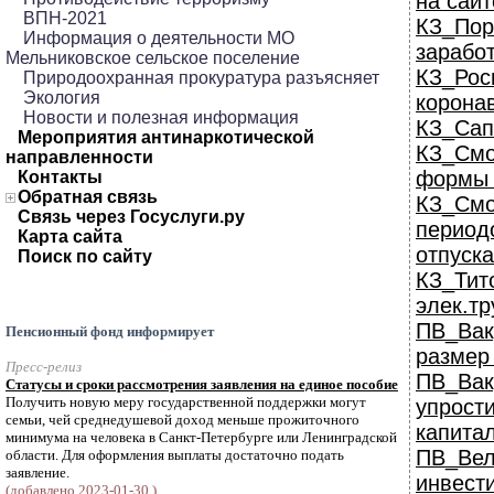
на сайт
ВПН-2021
КЗ_Пор
Информация о деятельности МО
зарабо
Мельниковское сельское поселение
КЗ_Ро
Природоохранная прокуратура разъясняет
Экология
корона
Новости и полезная информация
КЗ_Сап
Мероприятия антинаркотической
КЗ_См
направленности
формы 
Контакты
Обратная связь
КЗ_Смо
Связь через Госуслуги.ру
перио
Карта сайта
отпуска
Поиск по сайту
КЗ_Тит
элек.тр
ПВ_Вак
Пенсионный фонд информирует
размер
Пресс-релиз
ПВ_Ва
Статусы и сроки рассмотрения заявления на единое пособие
Получить новую меру государственной поддержки могут
упрос
семьи, чей среднедушевой доход меньше прожиточного
капита
минимума на человека в Санкт-Петербурге или Ленинградской
ПВ_В
области. Для оформления выплаты достаточно подать
заявление.
инвес
(добавлено 2023-01-30 )