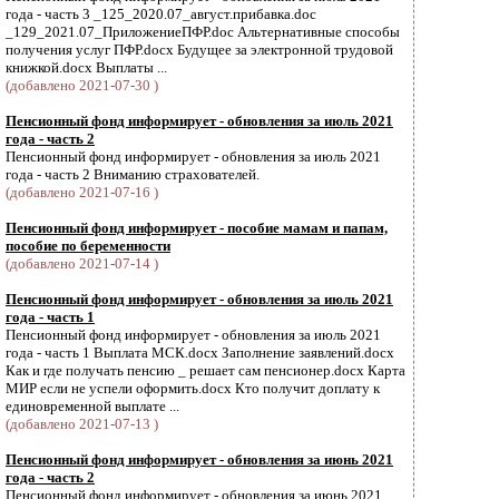
года - часть 3 _125_2020.07_август.прибавка.doc
_129_2021.07_ПриложениеПФР.doc Альтернативные способы
получения услуг ПФР.docx Будущее за электронной трудовой
книжкой.docx Выплаты ...
(добавлено 2021-07-30 )
Пенсионный фонд информирует - обновления за июль 2021
года - часть 2
Пенсионный фонд информирует - обновления за июль 2021
года - часть 2 Вниманию страхователей.
(добавлено 2021-07-16 )
Пенсионный фонд информирует - пособие мамам и папам,
пособие по беременности
(добавлено 2021-07-14 )
Пенсионный фонд информирует - обновления за июль 2021
года - часть 1
Пенсионный фонд информирует - обновления за июль 2021
года - часть 1 Выплата МСК.docx Заполнение заявлений.docx
Как и где получать пенсию _ решает сам пенсионер.docx Карта
МИР если не успели оформить.docx Кто получит доплату к
единовременной выплате ...
(добавлено 2021-07-13 )
Пенсионный фонд информирует - обновления за июнь 2021
года - часть 2
Пенсионный фонд информирует - обновления за июнь 2021