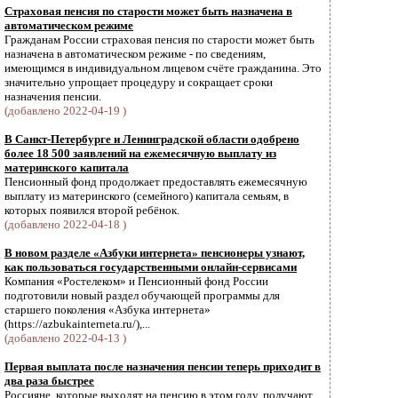
Страховая пенсия по старости может быть назначена в
автоматическом режиме
Гражданам России страховая пенсия по старости может быть
назначена в автоматическом режиме - по сведениям,
имеющимся в индивидуальном лицевом счёте гражданина. Это
значительно упрощает процедуру и сокращает сроки
назначения пенсии.
(добавлено 2022-04-19 )
В Санкт-Петербурге и Ленинградской области одобрено
более 18 500 заявлений на ежемесячную выплату из
материнского капитала
Пенсионный фонд продолжает предоставлять ежемесячную
выплату из материнского (семейного) капитала семьям, в
которых появился второй ребёнок.
(добавлено 2022-04-18 )
В новом разделе «Азбуки интернета» пенсионеры узнают,
как пользоваться государственными онлайн-сервисами
Компания «Ростелеком» и Пенсионный фонд России
подготовили новый раздел обучающей программы для
старшего поколения «Азбука интернета»
(https://azbukainterneta.ru/),...
(добавлено 2022-04-13 )
Первая выплата после назначения пенсии теперь приходит в
два раза быстрее
Россияне, которые выходят на пенсию в этом году, получают