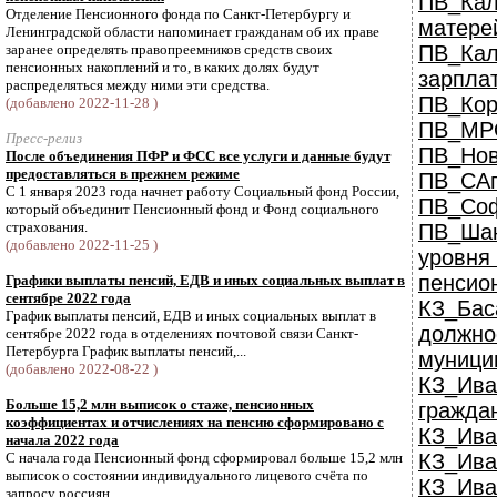
ПВ_Кал
Отделение Пенсионного фонда по Санкт-Петербургу и
матерей
Ленинградской области напоминает гражданам об их праве
заранее определять правопреемников средств своих
ПВ_Ка
пенсионных накоплений и то, в каких долях будут
зарплат
распределяться между ними эти средства.
ПВ_Кор
(добавлено 2022-11-28 )
ПВ_МРО
Пресс-релиз
ПВ_Нов
После объединения ПФР и ФСС все услуги и данные будут
предоставляться в прежнем режиме
ПВ_САп
С 1 января 2023 года начнет работу Социальный фонд России,
ПВ_Соф
который объединит Пенсионный фонд и Фонд социального
страхования.
ПВ_Ша
(добавлено 2022-11-25 )
уров
пенсио
Графики выплаты пенсий, ЕДВ и иных социальных выплат в
сентябре 2022 года
КЗ_Ба
График выплаты пенсий, ЕДВ и иных социальных выплат в
должно
сентябре 2022 года в отделениях почтовой связи Санкт-
Петербурга График выплаты пенсий,...
муници
(добавлено 2022-08-22 )
КЗ_Ив
Больше 15,2 млн выписок о стаже, пенсионных
граждан
коэффициентах и отчислениях на пенсию сформировано с
КЗ_Ива
начала 2022 года
С начала года Пенсионный фонд сформировал больше 15,2 млн
КЗ_Ива
выписок о состоянии индивидуального лицевого счёта по
КЗ_Ива
запросу россиян.