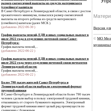
Упр
размер ежемесячной выплаты из средств материнского
(семейного) капитала
В Санкт-Петербурге и Ленинградской области, в связи с ростом
прожиточного минимума, повысился размер ежемесячной
Матери
выплаты на второго ребенка из средств материнского
(семейного) капитала (далее МСК ).
(добавлено 2022-06-30 )
Версия дл
График выплаты пенсий, ЕДВ и иных социальных выплат в
©
МО Мель
июле 2022 года в отделениях почтовой связи Санкт-
Петербурга:
муниципал
График выплаты пенсий,...
(добавлено 2022-06-22 )
График выплаты пенсий, ЕДВ и иных социальных выплат в
июле 2022 года через отделения почтовой связи почтамтов
Ленинградской области:
График выплаты пенсий,...
(добавлено 2022-06-22 )
Более 790 тысяч жителей Санкт-Петербурга и
Ленинградской области выбрали электронный формат
трудовой книжки
В Санкт-Петербурге и Ленинградской области более 790 тысяч
человек сделали выбор в пользу электронной трудовой книжки,
отказавшись от старого бумажного варианта. Электронный
формат трудовой книжки имеет целый ряд преимуществ по
сравнению с бумажным.