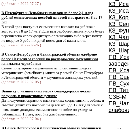
КЗ_Иса
(добавлено 2022-07-27 )
КЗ_Иса
В Петербурге и Ленобласти выплачено более 2,1 млрд
КЗ_Кор
рублей ежемесячных пособий на детей в возрасте от 8 до 17
лет
КЗ_Сел
В какой срок поступит ежемесячная выплата на ребёнка в
КЗ_Фун
возрасте от 8 до 17 лет? Если вам одобрили выплату, она будет
перечислена через кредитную организацию либо через почту
КЗ_Чал
не позднее 5 рабочих дней после дня её назначения.
КЗ_Шар
(добавлено 2022-07-26 )
КЗ_Шар
В Санкт-Петербурге и Ленинградской области одобрено
ПВ_И
более 10 тысяч заявлений на распоряжение материнским
заведе
капиталом через банки
Самое популярное направление использования средств
ПВ_Иса
материнского (семейного) капитала у семей Санкт-Петербурга
ПВ_Сав
и Ленинградской области – улучшение жилищных условий.
(добавлено 2022-07-05 )
ПВ_Сух
ПВ_Тит
Выписку о назначенных мерах соцподдержки можно
получить в проактивном режиме
СЗВ-М (
Для получения справки о назначенных социальных пособиях и
ПВ_
льготах (таких как пособие на детей от 8 до 17 лет для семей с
слабов
невысоким доходом, ежемесячное пособие по уходу за
ребенком до 1,5 лет, пособие для беременных,...
(добавлено 2022-07-04 )
В Санкт-Петербурге и Ленинградской области увеличился