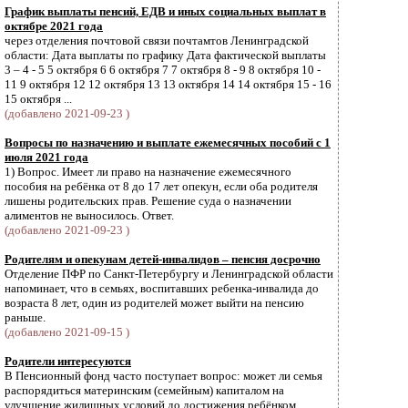
График выплаты пенсий, ЕДВ и иных социальных выплат в
октябре 2021 года
через отделения почтовой связи почтамтов Ленинградской
области: Дата выплаты по графику Дата фактической выплаты
3 – 4 - 5 5 октября 6 6 октября 7 7 октября 8 - 9 8 октября 10 -
11 9 октября 12 12 октября 13 13 октября 14 14 октября 15 - 16
15 октября ...
(добавлено 2021-09-23 )
Вопросы по назначению и выплате ежемесячных пособий с 1
июля 2021 года
1) Вопрос. Имеет ли право на назначение ежемесячного
пособия на ребёнка от 8 до 17 лет опекун, если оба родителя
лишены родительских прав. Решение суда о назначении
алиментов не выносилось. Ответ.
(добавлено 2021-09-23 )
Родителям и опекунам детей-инвалидов – пенсия досрочно
Отделение ПФР по Санкт-Петербургу и Ленинградской области
напоминает, что в семьях, воспитавших ребенка-инвалида до
возраста 8 лет, один из родителей может выйти на пенсию
раньше.
(добавлено 2021-09-15 )
Родители интересуются
В Пенсионный фонд часто поступает вопрос: может ли семья
распорядиться материнским (семейным) капиталом на
улучшение жилищных условий до достижения ребёнком