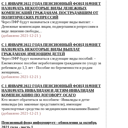
С 1 ЯНВАРЯ 2022 ГОДА ПЕНСИОННЫЙ ФОНД НАЧНЕТ
НАЗНАЧАТЬ НЕКОТОРЫЕ ВИДЫ ДЕНЕЖНЫХ
КОМПЕНСАЦИЙ ГРАЖДАНАМ, ПОСТРАДАВШИМ ОТ
ПОЛИТИЧЕСКИХ РЕПРЕССИЙ
Через ПФР будут назначаться следующие виды выплат: -
Денежные компенсации лицам, подвергшимся репрессиям в
виде лишения свободы,...
(добавлено 2021-12-21 )
С 1 ЯНВАРЯ 2022 ГОДА ПЕНСИОННЫЙ ФОНД НАЧНЕТ
НАЗНАЧАТЬ НЕКОТОРЫЕ ВИДЫ ВЫПЛАТ
ГРАЖДАНАМ, ИМЕЮЩИМ ДЕТЕЙ
Через ПФР будут назначаться следующие виды пособий: -
Ежемесячное пособие неработающим гражданам по уходу за
ребенком до 1,5 лет - Пособие по беременности и родам
женщинам,...
(добавлено 2021-12-21 )
С 1 ЯНВАРЯ 2022 ГОДА ПЕНСИОННЫЙ ФОНД НАЧНЕТ
НАЗНАЧАТЬ ИНВАЛИДАМ И ДЕТЯМ-ИНВАЛИДАМ
КОМПЕНСАЦИЮ ПО ДОГОВОРУ ОСАГО
Кто может обратиться за пособием - Инвалиды и дети-
инвалиды (их законные представители), имеющие
транспортные средства по медицинским показаниям Важно!
(добавлено 2021-12-21 )
Пенсионный фонд информирует - обновления за октябрь
2021 года - часть 1