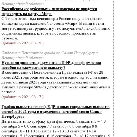
Ленинградской области
Российским «зарубежным» пенсионерам не придется
переходить на карту «Мир»
С 1 июля этого года пенсионеры России получают пенсии
только на карты платежной системы «Мир». В связи с этим
могут возникнуть трудности у тех получателей пенсий и иных
социальных выплат, которые постоянно проживают за
рубежом.
(добавлено 2021-08-19 )
Отделение Пенсионного фонда по Санкт-Петербургу и
Ленинградской области
Нужно ли доносить документы в ПФР для оформления
пособия на ежемесячную выплату?
В соответствии с Постановлением Правительства РФ от 28
июня 2021 года родителям, которые в одиночку воспитывают
детей, с 1 июля 2021 года устанавливается ежемесячная
выплата в размере 50% от детского прожиточного минимума в
регионе.
(добавлено 2021-08-17 )
График выплаты пенсий, ЕДВ и иных социальных выплат в
сентябре 2021 года в отделениях почтовой связи Санкт-
Петербурга:
Дата выплаты по графику Дата фактической выплаты 3 – 4 3
сентября 5 – 6 6 сентября 7 7 сентября 8 8 сентября 9 9
сентября 10 - 11 10 сентября 12 - 13 13 сентября 14 14
сентября 15 15 сентября 16 16 сентября 17 - 18 17 сентября 19