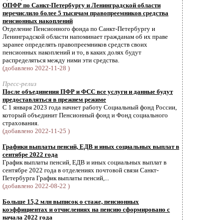
ОПФР по Санкт-Петербургу и Ленинградской области
перечислило более 5 тысячам правопреемников средства
пенсионных накоплений
Отделение Пенсионного фонда по Санкт-Петербургу и
Ленинградской области напоминает гражданам об их праве
заранее определять правопреемников средств своих
пенсионных накоплений и то, в каких долях будут
распределяться между ними эти средства.
(добавлено 2022-11-28 )
Пресс-релиз
После объединения ПФР и ФСС все услуги и данные будут
предоставляться в прежнем режиме
С 1 января 2023 года начнет работу Социальный фонд России,
который объединит Пенсионный фонд и Фонд социального
страхования.
(добавлено 2022-11-25 )
Графики выплаты пенсий, ЕДВ и иных социальных выплат в
сентябре 2022 года
График выплаты пенсий, ЕДВ и иных социальных выплат в
сентябре 2022 года в отделениях почтовой связи Санкт-
Петербурга График выплаты пенсий,...
(добавлено 2022-08-22 )
Больше 15,2 млн выписок о стаже, пенсионных
коэффициентах и отчислениях на пенсию сформировано с
начала 2022 года