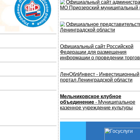
Официальный сайт администр
МО Приозерский муниципальный 
Официальное представительст
Ленинградской области
Официальный сайт Российской
Федерации для размещения
информации о проведении торгов
ЛенОблИнвест - Инвестиционный
портал Ленинградской области
Мельниковское клубное
объединение
- Муниципальное
казенное учреждение культуры