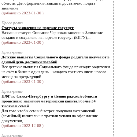
области. Для оформления выплаты достаточно подать
заявление.
(добавлено 2023-01-30 )
Пресс-релиз
Статусы заявления на портале госуслуг
Название статуса Описание Черновик заявления Заявление
создано и сохранено на портале госуслуг (ЕПГУ),...
(добавлено 2023-01-30 )
Пресс-релиз
Детские выплаты Социального фонда родители получают в
единый день доставки пособий
Все детские выплаты Социального фонда приходят родителям
на счёт в банке в один день – каждого третьего числа нового
месяца за предыдущий.
(добавлено 2023-01-30 )
Пресс-релиз
ПФР по Санкт-Петербургу и Ленинградской области
проактивно назначил материнский капитал более 34
тысячам семей
Для того чтобы семьи быстрее получали материнский
(семейный) капитал и не тратили усилия на оформление
документов,...
(добавлено 2022-12-08 )
Пресс-релиз