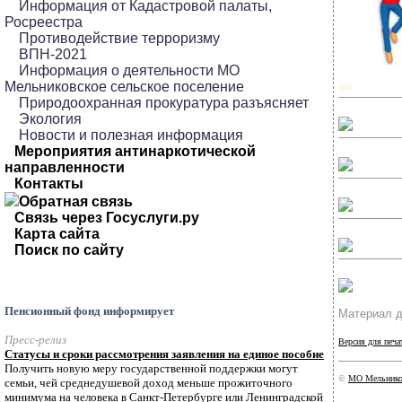
Информация от Кадастровой палаты,
Росреестра
Противодействие терроризму
ВПН-2021
Информация о деятельности МО
Мельниковское сельское поселение
Природоохранная прокуратура разъясняет
Экология
Новости и полезная информация
Мероприятия антинаркотической
направленности
Контакты
Обратная связь
Связь через Госуслуги.ру
Карта сайта
Поиск по сайту
Пенсионный фонд информирует
Материал д
Пресс-релиз
Версия для печа
Статусы и сроки рассмотрения заявления на единое пособие
Получить новую меру государственной поддержки могут
©
МО Мельников
семьи, чей среднедушевой доход меньше прожиточного
минимума на человека в Санкт-Петербурге или Ленинградской