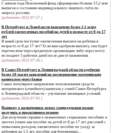
С начала года Пенсионный фонд сформировал больше 15,2 млн
выписок о состоянии индивидуального лицевого счёта по
запросу россиян.
(добавлено 2022-07-27 )
В Петербурге и Ленобласти выплачено более 2,1 млрд
рублей ежемесячных пособий на детей в возрасте от 8 до 17
лет
В какой срок поступит ежемесячная выплата на ребёнка в
возрасте от 8 до 17 лет? Если вам одобрили выплату, она будет
перечислена через кредитную организацию либо через почту
не позднее 5 рабочих дней после дня её назначения.
(добавлено 2022-07-26 )
В Санкт-Петербурге и Ленинградской области одобрено
более 10 тысяч заявлений на распоряжение материнским
капиталом через банки
Самое популярное направление использования средств
материнского (семейного) капитала у семей Санкт-Петербурга
и Ленинградской области – улучшение жилищных условий.
(добавлено 2022-07-05 )
Выписку о назначенных мерах соцподдержки можно
получить в проактивном режиме
Для получения справки о назначенных социальных пособиях и
льготах (таких как пособие на детей от 8 до 17 лет для семей с
невысоким доходом, ежемесячное пособие по уходу за
ребенком до 1,5 лет, пособие для беременных,...