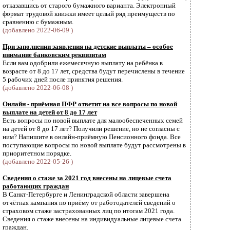
отказавшись от старого бумажного варианта. Электронный
формат трудовой книжки имеет целый ряд преимуществ по
сравнению с бумажным.
(добавлено 2022-06-09 )
При заполнении заявления на детские выплаты – особое
внимание банковским реквизитам
Если вам одобрили ежемесячную выплату на ребёнка в
возрасте от 8 до 17 лет, средства будут перечислены в течение
5 рабочих дней после принятия решения.
(добавлено 2022-06-08 )
Онлайн - приёмная ПФР ответит на все вопросы по новой
выплате на детей от 8 до 17 лет
Есть вопросы по новой выплате для малообеспеченных семей
на детей от 8 до 17 лет? Получили решение, но не согласны с
ним? Напишите в онлайн-приёмную Пенсионного фонда. Все
поступающие вопросы по новой выплате будут рассмотрены в
приоритетном порядке.
(добавлено 2022-05-26 )
Сведения о стаже за 2021 год внесены на лицевые счета
работающих граждан
В Санкт-Петербурге и Ленинградской области завершена
отчётная кампания по приёму от работодателей сведений о
страховом стаже застрахованных лиц по итогам 2021 года.
Cведения о стаже внесены на индивидуальные лицевые счета
граждан.