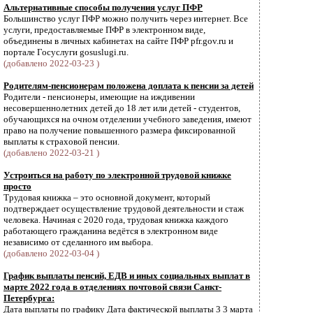
Альтернативные способы получения услуг ПФР
Большинство услуг ПФР можно получить через интернет. Все
услуги, предоставляемые ПФР в электронном виде,
объединены в личных кабинетах на сайте ПФР pfr.gov.ru и
портале Госуслуги gosuslugi.ru.
(добавлено 2022-03-23 )
Родителям-пенсионерам положена доплата к пенсии за детей
Родители - пенсионеры, имеющие на иждивении
несовершеннолетних детей до 18 лет или детей - студентов,
обучающихся на очном отделении учебного заведения, имеют
право на получение повышенного размера фиксированной
выплаты к страховой пенсии.
(добавлено 2022-03-21 )
Устроиться на работу по электронной трудовой книжке
просто
Трудовая книжка – это основной документ, который
подтверждает осуществление трудовой деятельности и стаж
человека. Начиная с 2020 года, трудовая книжка каждого
работающего гражданина ведётся в электронном виде
независимо от сделанного им выбора.
(добавлено 2022-03-04 )
График выплаты пенсий, ЕДВ и иных социальных выплат в
марте 2022 года в отделениях почтовой связи Санкт-
Петербурга:
Дата выплаты по графику Дата фактической выплаты 3 3 марта