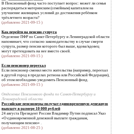
В Пенсионный фонд часто поступает вопрос: может ли семья
распорядиться материнским (семейным) капиталом на
улучшение жилищных условий до достижения ребёнком
трёхлетнего возраста?
(добавлено 2021-09-15 )
Как перейти на пенсию супруга
Отделение ПФР по Санкт-Петербургу и Ленинградской области
напоминает, что согласно законодательству в случае смерти
супруга, размер пенсии которого был выше, вдова/вдовец
могут претендовать на нее вместо своей.
(добавлено 2021-09-15 )
Если пенсионер переехал
Если пенсионер сменил место жительства (например, переехал
в другой город в пределах региона или Российской Федерации),
об этом необходимо уведомить Пенсионный фонд.
(добавлено 2021-09-15 )
Отделение Пенсионного фонда по Санкт-Петербургу и
Ленинградской области
Российские пенсионеры получат единовременную денежную
выплату в размере 10 000 рублей
24 августа Президент России Владимир Путин подписал Указ
«О единовременной денежной выплате гражданам,
получающим пенсию» .
(добавлено 2021-08-25 )