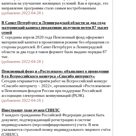
капитала на улучшение жилищных условий. Как и прежде, это
направление программы стало самым востребованным.
(добавлено 2022-04-28 )
В Санкт-Петербурге и Ленинградской области за два года
материнский капитал проактивно получили почти 87 тысяч
семей
С середины апреля 2020 года Пенсионный фонд оформляет
материнский капитал в проактивном режиме без обращения со
стороны родителей. В Санкт-Петербурге и Ленинградской
области за два года в таком формате было выдано порядка 87
тыс.
(добавлено 2022-04-28 )
Пенсионный фонд и «Ростелеком» объявляют о проведении
8-го Всероссийского конкурса «Спасибо интернету»
Сегодня открывается приём работ на Всероссийский конкурс
«Спасибо интернету – 2022», организованный «Ростелекомом»
и Пенсионным фондом России при поддержке Российской
ассоциации электронных коммуникаций (РАЭК).
(добавлено 2022-04-26 )
Иностранцу тоже нужен СНИЛС
У каждого гражданина Российской Федерации должен быть
документ, подтверждающий регистрацию в системе
индивидуального (персонифицированного) учета. В нем
указывается страховой номер индивидуального лицевого счёта
(СНИЛС).