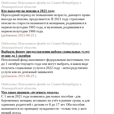
Отделение Пенсионного фонда по Санкт-Петербургу и
Ленинградской области
Кто выходит на пенсию в 2021 году
Переходный период по повышению возраста, дающего право
выхода на пенсию, продолжается. В 2021 году страховые
пенсии по старости назначаются женщинам, родившимся в
первом полугодии 1965 года, и мужчинам, родившимся в
первом полугодии 1960 года.
(добавлено 2021-08-25 )
Отделение Пенсионного фонда по Санкт-Петербургу и
Ленинградской области
Выбрать форму предоставления набора социальных услуг
нужно до 1 октября
Пенсионный фонд напоминает федеральным льготникам, что
до 1 октября текущего года они могут выбрать, в каком виде
получать социальные услуги в 2022 году - непосредственно
услуги или их денежный эквивалент.
(добавлено 2021-08-25 )
Отделение Пенсионного фонда по Санкт-Петербургу и
Ленинградской области
Что такое правило «нулевого дохода»
С 1 июля 2021 года появились два новых пособия - для
беременных женщин, вставших на учёт в ранние сроки, и для
одиноких родителей с детьми от 8 до 17 лет. Оба пособия
назначаются по принципу нуждаемости - только тем, у кого
низкий доход.