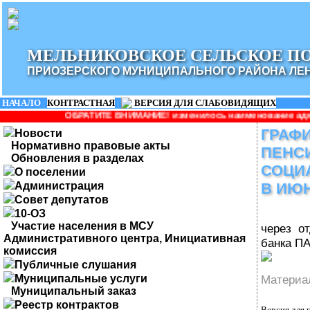
МЕЛЬНИКОВСКОЕ СЕЛЬСКОЕ П
ПРИОЗЕРСКОГО МУНИЦИПАЛЬНОГО РАЙОНА ЛЕ
НАЧАЛО
|
КОНТРАСТНАЯ
|
ВЕРСИЯ ДЛЯ СЛАБОВИДЯЩИХ
ТИТЕ ВНИМАНИЕ! изменилось наименование администрации: Админи
ГРАФ
Новости
Нормативно правовые акты
ПЕНСИ
Обновления в разделах
СОЦИ
О поселении
Администрация
В ИЮН
Совет депутатов
10-ОЗ
Участие населения в МСУ
через о
Административного центра, Инициативная
банка П
комиссия
Публичные слушания
Муниципальные услуги
Материал
Муниципальный заказ
Реестр контрактов
Версия для 