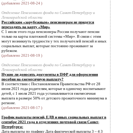
(добавлено 2021-08-24 )
Отделение Пенсионного фонда по Санкт-Петербургу и
Ленинградской области
Российским «зарубежным» пенсионерам не придется
переходить на карту «Мир»
С 1 июля этого года пенсионеры России получают пенсии
только на карты платежной системы «Мир». В связи с этим
могут возникнуть трудности у тех получателей пенсий и иных
социальных выплат, которые постоянно проживают за
рубежом.
(добавлено 2021-08-19 )
Отделение Пенсионного фонда по Санкт-Петербургу и
Ленинградской области
Нужно ли доносить документы в ПФР для оформления
пособия на ежемесячную выплату?
В соответствии с Постановлением Правительства РФ от 28
июня 2021 года родителям, которые в одиночку воспитывают
детей, с 1 июля 2021 года устанавливается ежемесячная
выплата в размере 50% от детского прожиточного минимума в
регионе.
(добавлено 2021-08-17 )
График выплаты пенсий, ЕДВ и иных социальных выплат в
сентябре 2021 года в отделениях почтовой связи Санкт-
Петербурга:
Дата выплаты по графику Дата фактической выплаты 3 – 4 3