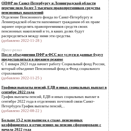
ОПФР по Санкт-Петербургу и Ленинградской области
перечислило более 5 тысячам правопреемников средства
пенсионных накоплений
Отделение Пенсионного фонда по Санкт-Петербургу и
Ленинградской области напоминает гражданам об их праве
заранее определять правопреемников средств своих
пенсионных накоплений и то, в каких долях будут
распределяться между ними эти средства.
(добавлено 2022-11-28 )
Пресс-релиз
После объединения ПФР и ФСС все услуги и данные будут
предоставляться в прежнем режиме
С 1 января 2023 года начнет работу Социальный фонд России,
который объединит Пенсионный фонд и Фонд социального
страхования.
(добавлено 2022-11-25 )
Графики выплаты пенсий, ЕДВ и иных социальных выплат в
сентябре 2022 года
График выплаты пенсий, ЕДВ и иных социальных выплат в
сентябре 2022 года в отделениях почтовой связи Санкт-
Петербурга График выплаты пенсий,...
(добавлено 2022-08-22 )
Больше 15,2 млн выписок о стаже, пенсионных
коэффициентах и отчислениях на пенсию сформировано с
начала 2022 года