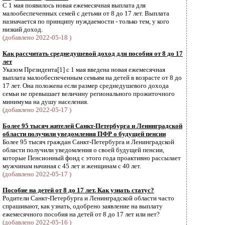
С 1 мая появилось новая ежемесячная выплата для
малообеспеченных семей с детьми от 8 до 17 лет. Выплата
назначается по принципу нуждаемости - только тем, у кого
низкий доход.
(добавлено 2022-05-18 )
Как рассчитать среднедушевой доход для пособия от 8 до 17
лет
Указом Президента[1] с 1 мая введена новая ежемесячная
выплата малообеспеченным семьям на детей в возрасте от 8 до
17 лет. Она положена если размер среднедушевого дохода
семьи не превышает величину регионального прожиточного
минимума на душу населения.
(добавлено 2022-05-17 )
Более 95 тысяч жителей Санкт-Петербурга и Ленинградской
области получили уведомления ПФР о будущей пенсии
Более 95 тысяч граждан Санкт-Петербурга и Ленинградской
области получили уведомления о своей будущей пенсии,
которые Пенсионный фонд с этого года проактивно рассылает
мужчинам начиная с 45 лет и женщинам с 40 лет.
(добавлено 2022-05-17 )
Пособие на детей от 8 до 17 лет. Как узнать статус?
Родители Санкт-Петербурга и Ленинградской области часто
спрашивают, как узнать, одобрено заявление на выплату
ежемесячного пособия на детей от 8 до 17 лет или нет?
(добавлено 2022-05-16 )