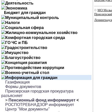
Деятельность
Экономика
©
МО Мельн
Бюджет для граждан
Приозерски
Муниципальный контроль
Ленинградск
Налоги
Социальная сфера
Жилищно-коммунальное хозяйство
Комфортная городская среда
ГО ЧС и ПБ
Градостроительство
Имущество
Благоустройство
Концепция развития
Противодействие коррупции
Военно-учетный стол
Информация для граждан
Газификация
Формы документов
Приозерская городская прокуратура
разъясняет
>
Пенсионный фонд информирует
<
РОСПОТРЕБНАДЗОР информирует
Центр "Мои документы"