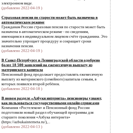
электронном виде.
(добавлено 2022-04-19 )
Страховая пенсия по старости может быть назначена в
автоматическом режиме
Гражданам России страховая пенсия по старости может быть
назначена в автоматическом режиме - по сведениям,
имеющимся в индивидуальном лицевом счёте гражданина. Это
значительно упрощает процедуру и сокращает сроки
назначения пенсии.
(добавлено 2022-04-19 )
В Санкт-Петербурге и Ленинградской области одобрено
более 18 500 заявлений на ежемесячную выплату из
материнского капитала
Пенсионный фонд продолжает предоставлять ежемесячную
выплату из материнского (семейного) капитала семьям, в
которых появился второй ребёнок.
(добавлено 2022-04-18 )
В новом разделе «Азбуки интернета» пенсионеры узнают,
как пользоваться государственными онлайн-сервисами
Компания «Ростелеком» и Пенсионный фонд России
подготовили новый раздел обучающей программы для
старшего поколения «Азбука интернета»
(https://azbukainterneta.ru/),...
(добавлено 2022-04-13 )