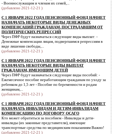
- Военнослужащим и членам их семей,...
(добавлено 2021-12-21 )
С 1 ЯНВАРЯ 2022 ГОДА ПЕНСИОННЫЙ ФОНД НАЧНЕТ
НАЗНАЧАТЬ НЕКОТОРЫЕ ВИДЫ ДЕНЕЖНЫХ
КОМПЕНСАЦИЙ ГРАЖДАНАМ, ПОСТРАДАВШИМ ОТ
ПОЛИТИЧЕСКИХ РЕПРЕССИЙ
Через ПФР будут назначаться следующие виды выплат: -
Денежные компенсации лицам, подвергшимся репрессиям в
виде лишения свободы,...
(добавлено 2021-12-21 )
С 1 ЯНВАРЯ 2022 ГОДА ПЕНСИОННЫЙ ФОНД НАЧНЕТ
НАЗНАЧАТЬ НЕКОТОРЫЕ ВИДЫ ВЫПЛАТ
ГРАЖДАНАМ, ИМЕЮЩИМ ДЕТЕЙ
Через ПФР будут назначаться следующие виды пособий: -
Ежемесячное пособие неработающим гражданам по уходу за
ребенком до 1,5 лет - Пособие по беременности и родам
женщинам,...
(добавлено 2021-12-21 )
С 1 ЯНВАРЯ 2022 ГОДА ПЕНСИОННЫЙ ФОНД НАЧНЕТ
НАЗНАЧАТЬ ИНВАЛИДАМ И ДЕТЯМ-ИНВАЛИДАМ
КОМПЕНСАЦИЮ ПО ДОГОВОРУ ОСАГО
Кто может обратиться за пособием - Инвалиды и дети-
инвалиды (их законные представители), имеющие
транспортные средства по медицинским показаниям Важно!
(добавлено 2021-12-21 )