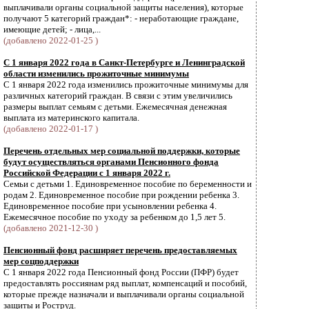
выплачивали органы социальной защиты населения), которые
получают 5 категорий граждан*: - неработающие граждане,
имеющие детей; - лица,...
(добавлено 2022-01-25 )
С 1 января 2022 года в Санкт-Петербурге и Ленинградской
области изменились прожиточные минимумы
С 1 января 2022 года изменились прожиточные минимумы для
различных категорий граждан. В связи с этим увеличились
размеры выплат семьям с детьми. Ежемесячная денежная
выплата из материнского капитала.
(добавлено 2022-01-17 )
Перечень отдельных мер социальной поддержки, которые
будут осуществляться органами Пенсионного фонда
Российской Федерации с 1 января 2022 г.
Семьи с детьми 1. Единовременное пособие по беременности и
родам 2. Единовременное пособие при рождении ребенка 3.
Единовременное пособие при усыновлении ребенка 4.
Ежемесячное пособие по уходу за ребенком до 1,5 лет 5.
(добавлено 2021-12-30 )
Пенсионный фонд расширяет перечень предоставляемых
мер соцподдержки
С 1 января 2022 года Пенсионный фонд России (ПФР) будет
предоставлять россиянам ряд выплат, компенсаций и пособий,
которые прежде назначали и выплачивали органы социальной
защиты и Роструд.