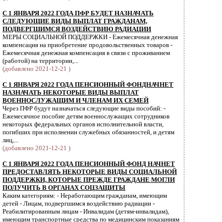
С 1 ЯНВАРЯ 2022 ГОДА ПФР БУДЕТ НАЗНАЧАТЬ
СЛЕДУЮЩИЕ ВИДЫ ВЫПЛАТ ГРАЖДАНАМ,
ПОДВЕРГШИМСЯ ВОЗДЕЙСТВИЮ РАДИАЦИИ
МЕРЫ СОЦИАЛЬНОЙ ПОДДЕРЖКИ - Ежемесячная денежная
компенсация на приобретение продовольственных товаров -
Ежемесячная денежная компенсация в связи с проживанием
(работой) на территории,...
(добавлено 2021-12-21 )
С 1 ЯНВАРЯ 2022 ГОДА ПЕНСИОННЫЙ ФОНДНАЧНЕТ
НАЗНАЧАТЬ НЕКОТОРЫЕ ВИДЫ ВЫПЛАТ
ВОЕННОСЛУЖАЩИМ И ЧЛЕНАМ ИХ СЕМЕЙ
Через ПФР будут назначаться следующие виды пособий: -
Ежемесячное пособие детям военнослужащих сотрудников
некоторых федеральных органов исполнительной власти,
погибших при исполнении служебных обязанностей, и детям
лиц,...
(добавлено 2021-12-21 )
С 1 ЯНВАРЯ 2022 ГОДА ПЕНСИОННЫЙ ФОНД НАЧНЕТ
ПРЕДОСТАВЛЯТЬ НЕКОТОРЫЕ ВИДЫ СОЦИАЛЬНОЙ
ПОДДЕРЖКИ, КОТОРЫЕ ПРЕЖДЕ ГРАЖДАНЕ МОГЛИ
ПОЛУЧИТЬ В ОРГАНАХ СОЦЗАЩИТЫ
Каким категориям: - Неработающим гражданам, имеющим
детей - Лицам, подвергшимся воздействию радиации -
Реабилитированным лицам - Инвалидам (детям-инвалидам),
имеющим транспортные средства по медицинским показаниям