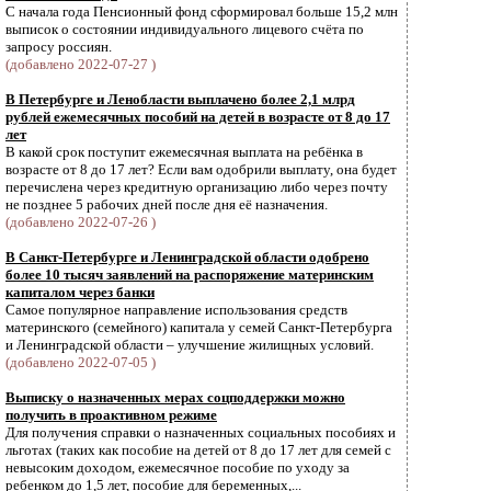
С начала года Пенсионный фонд сформировал больше 15,2 млн
выписок о состоянии индивидуального лицевого счёта по
запросу россиян.
(добавлено 2022-07-27 )
В Петербурге и Ленобласти выплачено более 2,1 млрд
рублей ежемесячных пособий на детей в возрасте от 8 до 17
лет
В какой срок поступит ежемесячная выплата на ребёнка в
возрасте от 8 до 17 лет? Если вам одобрили выплату, она будет
перечислена через кредитную организацию либо через почту
не позднее 5 рабочих дней после дня её назначения.
(добавлено 2022-07-26 )
В Санкт-Петербурге и Ленинградской области одобрено
более 10 тысяч заявлений на распоряжение материнским
капиталом через банки
Самое популярное направление использования средств
материнского (семейного) капитала у семей Санкт-Петербурга
и Ленинградской области – улучшение жилищных условий.
(добавлено 2022-07-05 )
Выписку о назначенных мерах соцподдержки можно
получить в проактивном режиме
Для получения справки о назначенных социальных пособиях и
льготах (таких как пособие на детей от 8 до 17 лет для семей с
невысоким доходом, ежемесячное пособие по уходу за
ребенком до 1,5 лет, пособие для беременных,...