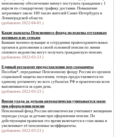
пенсионному обеспечению начнут поступать гражданам с 1
апреля по стандартному графику доставки. Повышение
затрагивает около 180 тысяч жителей Санкт-Петербурга и
Ленинградской области.
(добавлено 2022-04-01 )
Какие выплаты Пенсионного фонда положены отставным
военным и их семьям
Бывшие военнослужащие и сотрудники правоохранительных
органов в дополнение к своей основной пенсии по линии
силового ведомства могут получать гражданскую пенсию.
(добавлено 2022-03-23 )
Единый регламент предоставления мер соцзащиты
Пособия*, переданные Пенсионному фонду России из органов
социальной защиты населения, теперь предоставляются по
единому регламенту во всех субъектах РФ и практически всем
выплачиваются за один день.
(добавлено 2022-03-23 )
Время ухода за детьми автоматически учитывается маме
при оформлении пенсии
Пенсионный фонд России автоматически учитывает женщинам
периоды ухода за детьми при оформлении пенсии. По
действующим правилам это время включается в стаж мамы и
увеличивает её пенсионные коэффициенты.
(добавлено 2022-03-23 )