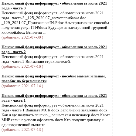
Пенсионный фонд информирует - обновления за июль 2021
года - часть 3
Пенсионный фонд информирует - обновления за июль 2021
года - часть 3 _125_2020.07_август.прибавка.doc
_129_2021.07_ПриложениеПФР.doc Альтернативные способы
получения услуг ПФР.docx Будущее за электронной трудовой
книжкой.docx Выплаты ...
(добавлено 2021-07-30 )
Пенсионный фонд информирует - обновления за июль 2021
года - часть 2
Пенсионный фонд информирует - обновления за июль 2021
года - часть 2 Вниманию страхователей.
(добавлено 2021-07-16 )
Пенсионный фонд информирует - пособие мамам и папам,
пособие по беременности
(добавлено 2021-07-14 )
Пенсионный фонд информирует - обновления за июль 2021
года - часть 1
Пенсионный фонд информирует - обновления за июль 2021
года - часть 1 Выплата МСК.docx Заполнение заявлений.docx
Как и где получать пенсию _ решает сам пенсионер.docx Карта
МИР если не успели оформить.docx Кто получит доплату к
единовременной выплате ...
(добавлено 2021-07-13 )