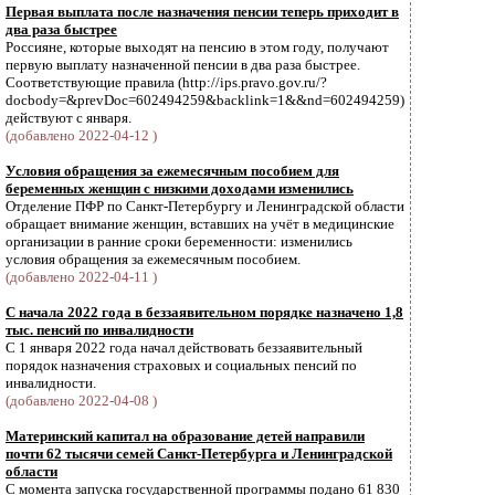
Первая выплата после назначения пенсии теперь приходит в
два раза быстрее
Россияне, которые выходят на пенсию в этом году, получают
первую выплату назначенной пенсии в два раза быстрее.
Соответствующие правила (http://ips.pravo.gov.ru/?
docbody=&prevDoc=602494259&backlink=1&&nd=602494259)
действуют с января.
(добавлено 2022-04-12 )
Условия обращения за ежемесячным пособием для
беременных женщин с низкими доходами изменились
Отделение ПФР по Санкт-Петербургу и Ленинградской области
обращает внимание женщин, вставших на учёт в медицинские
организации в ранние сроки беременности: изменились
условия обращения за ежемесячным пособием.
(добавлено 2022-04-11 )
С начала 2022 года в беззаявительном порядке назначено 1,8
тыс. пенсий по инвалидности
С 1 января 2022 года начал действовать беззаявительный
порядок назначения страховых и социальных пенсий по
инвалидности.
(добавлено 2022-04-08 )
Материнский капитал на образование детей направили
почти 62 тысячи семей Санкт-Петербурга и Ленинградской
области
С момента запуска государственной программы подано 61 830