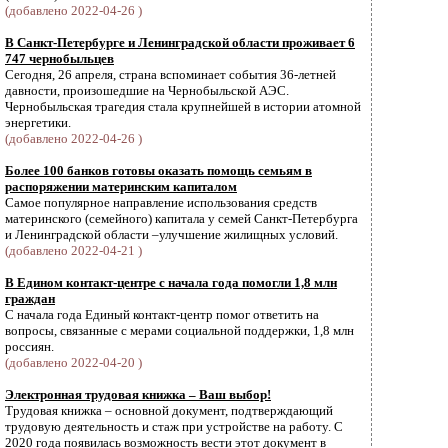
(добавлено 2022-04-26 )
В Санкт-Петербурге и Ленинградской области проживает 6
747 чернобыльцев
Сегодня, 26 апреля, страна вспоминает события 36-летней
давности, произошедшие на Чернобыльской АЭС.
Чернобыльская трагедия стала крупнейшей в истории атомной
энергетики.
(добавлено 2022-04-26 )
Более 100 банков готовы оказать помощь семьям в
распоряжении материнским капиталом
Самое популярное направление использования средств
материнского (семейного) капитала у семей Санкт-Петербурга
и Ленинградской области –улучшение жилищных условий.
(добавлено 2022-04-21 )
В Едином контакт-центре с начала года помогли 1,8 млн
граждан
С начала года Единый контакт-центр помог ответить на
вопросы, связанные с мерами социальной поддержки, 1,8 млн
россиян.
(добавлено 2022-04-20 )
Электронная трудовая книжка – Ваш выбор!
Трудовая книжка – основной документ, подтверждающий
трудовую деятельность и стаж при устройстве на работу. С
2020 года появилась возможность вести этот документ в