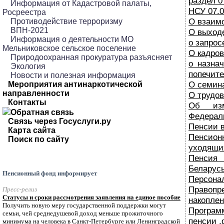
раздел 0
Информация от Кадастровой палаты,
НСУ 07.0
Росреестра
О взаимо
Противодействие терроризму
ВПН-2021
О выходе
Информация о деятельности МО
о запро
Мельниковское сельское поселение
О кадров
Природоохранная прокуратура разъясняет
о назна
Экология
попечите
Новости и полезная информация
О семина
Мероприятия антинаркотической
направленности
О трудов
Контакты
Об изм
Обратная связь
Федерал
Связь через Госуслуги.ру
Пенсии в
Карта сайта
Пенсио
Поиск по сайту
уходящи
Пенсия 
Беларусь
Пенсионный фонд информирует
Персона
Правоп
Пресс-релиз
Статусы и сроки рассмотрения заявления на единое пособие
накоплен
Получить новую меру государственной поддержки могут
Програ
семьи, чей среднедушевой доход меньше прожиточного
пенсии .
минимума на человека в Санкт-Петербурге или Ленинградской