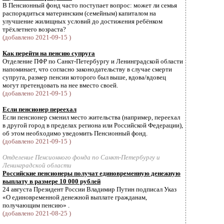
В Пенсионный фонд часто поступает вопрос: может ли семья
распорядиться материнским (семейным) капиталом на
улучшение жилищных условий до достижения ребёнком
трёхлетнего возраста?
(добавлено 2021-09-15 )
Как перейти на пенсию супруга
Отделение ПФР по Санкт-Петербургу и Ленинградской области
напоминает, что согласно законодательству в случае смерти
супруга, размер пенсии которого был выше, вдова/вдовец
могут претендовать на нее вместо своей.
(добавлено 2021-09-15 )
Если пенсионер переехал
Если пенсионер сменил место жительства (например, переехал
в другой город в пределах региона или Российской Федерации),
об этом необходимо уведомить Пенсионный фонд.
(добавлено 2021-09-15 )
Отделение Пенсионного фонда по Санкт-Петербургу и
Ленинградской области
Российские пенсионеры получат единовременную денежную
выплату в размере 10 000 рублей
24 августа Президент России Владимир Путин подписал Указ
«О единовременной денежной выплате гражданам,
получающим пенсию» .
(добавлено 2021-08-25 )