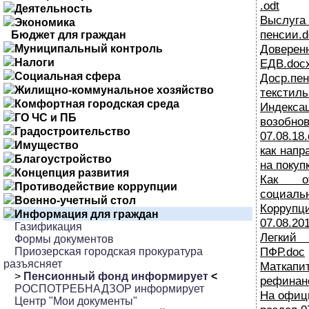
.odt
Деятельность
Выслуга
Экономика
пенсии.d
Бюджет для граждан
Довере
Муниципальный контроль
Налоги
ЕДВ.doc
Социальная сфера
Доср
Жилищно-коммунальное хозяйство
текстиль
Комфортная городская среда
Индек
ГО ЧС и ПБ
возоб
Градостроительство
07.08.18
Имущество
как напр
Благоустройство
на покуп
Концепция развития
Как о
Противодействие коррупции
социальн
Военно-учетный стол
Корру
Информация для граждан
07.08.20
Газификация
Легкий 
Формы документов
ПФР.doc
Приозерская городская прокуратура
разъясняет
Маткапи
>
Пенсионный фонд информирует
<
рефинан
РОСПОТРЕБНАДЗОР информирует
На офиц
Центр "Мои документы"