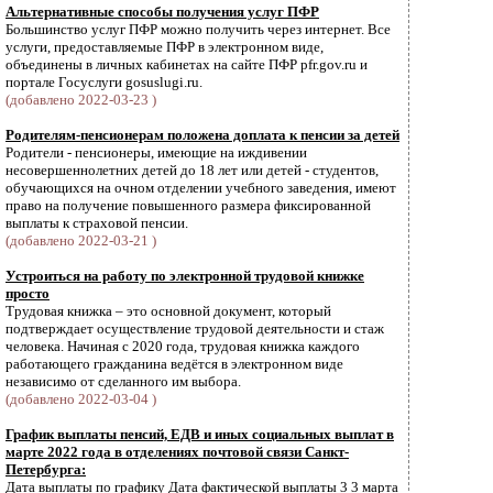
Альтернативные способы получения услуг ПФР
Большинство услуг ПФР можно получить через интернет. Все
услуги, предоставляемые ПФР в электронном виде,
объединены в личных кабинетах на сайте ПФР pfr.gov.ru и
портале Госуслуги gosuslugi.ru.
(добавлено 2022-03-23 )
Родителям-пенсионерам положена доплата к пенсии за детей
Родители - пенсионеры, имеющие на иждивении
несовершеннолетних детей до 18 лет или детей - студентов,
обучающихся на очном отделении учебного заведения, имеют
право на получение повышенного размера фиксированной
выплаты к страховой пенсии.
(добавлено 2022-03-21 )
Устроиться на работу по электронной трудовой книжке
просто
Трудовая книжка – это основной документ, который
подтверждает осуществление трудовой деятельности и стаж
человека. Начиная с 2020 года, трудовая книжка каждого
работающего гражданина ведётся в электронном виде
независимо от сделанного им выбора.
(добавлено 2022-03-04 )
График выплаты пенсий, ЕДВ и иных социальных выплат в
марте 2022 года в отделениях почтовой связи Санкт-
Петербурга:
Дата выплаты по графику Дата фактической выплаты 3 3 марта