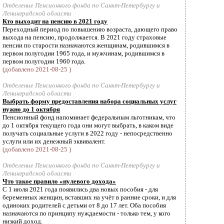
Отделение Пенсионного фонда по Санкт-Петербургу и
Ленинградской области
Кто выходит на пенсию в 2021 году
Переходный период по повышению возраста, дающего право
выхода на пенсию, продолжается. В 2021 году страховые
пенсии по старости назначаются женщинам, родившимся в
первом полугодии 1965 года, и мужчинам, родившимся в
первом полугодии 1960 года.
(добавлено 2021-08-25 )
Отделение Пенсионного фонда по Санкт-Петербургу и
Ленинградской области
Выбрать форму предоставления набора социальных услуг
нужно до 1 октября
Пенсионный фонд напоминает федеральным льготникам, что
до 1 октября текущего года они могут выбрать, в каком виде
получать социальные услуги в 2022 году - непосредственно
услуги или их денежный эквивалент.
(добавлено 2021-08-25 )
Отделение Пенсионного фонда по Санкт-Петербургу и
Ленинградской области
Что такое правило «нулевого дохода»
С 1 июля 2021 года появились два новых пособия - для
беременных женщин, вставших на учёт в ранние сроки, и для
одиноких родителей с детьми от 8 до 17 лет. Оба пособия
назначаются по принципу нуждаемости - только тем, у кого
низкий доход.