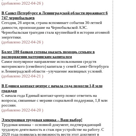
(добавлено 2022-04-26 )
В Санкт-Петербурге и Ленинградской области проживает 6
747 чернобыльцев
Сегодня, 26 апреля, страна вспоминает события 36-летней
давности, произошедшие на Чернобыльской АЭС.
Чернобыльская трагедия стала крупнейшей в истории атомной
энергетики.
(добавлено 2022-04-26 )
Более 100 банков готовы оказать помощь семьям в
распоряжении материнским капиталом
Самое популярное направление использования средств
материнского (семейного) капитала у семей Санкт-Петербурга
и Ленинградской области –улучшение жилищных условий.
(добавлено 2022-04-21 )
В Едином контакт-центре с начала года помогли 1,8 млн
граждан
С начала года Единый контакт-центр помог ответить на
вопросы, связанные с мерами социальной поддержки, 1,8 млн
россиян.
(добавлено 2022-04-20 )
Электронная трудовая книжка – Ваш выбор!
Трудовая книжка – основной документ, подтверждающий
трудовую деятельность и стаж при устройстве на работу. С
2020 года появилась возможность вести этот документ в