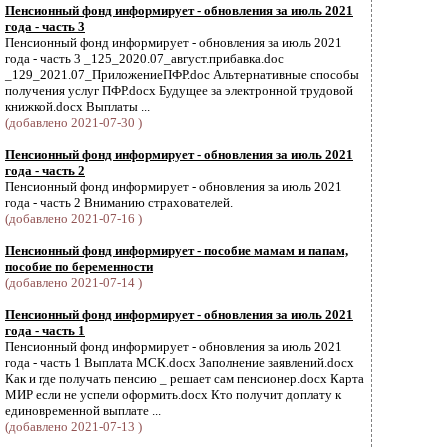
Пенсионный фонд информирует - обновления за июль 2021
года - часть 3
Пенсионный фонд информирует - обновления за июль 2021
года - часть 3 _125_2020.07_август.прибавка.doc
_129_2021.07_ПриложениеПФР.doc Альтернативные способы
получения услуг ПФР.docx Будущее за электронной трудовой
книжкой.docx Выплаты ...
(добавлено 2021-07-30 )
Пенсионный фонд информирует - обновления за июль 2021
года - часть 2
Пенсионный фонд информирует - обновления за июль 2021
года - часть 2 Вниманию страхователей.
(добавлено 2021-07-16 )
Пенсионный фонд информирует - пособие мамам и папам,
пособие по беременности
(добавлено 2021-07-14 )
Пенсионный фонд информирует - обновления за июль 2021
года - часть 1
Пенсионный фонд информирует - обновления за июль 2021
года - часть 1 Выплата МСК.docx Заполнение заявлений.docx
Как и где получать пенсию _ решает сам пенсионер.docx Карта
МИР если не успели оформить.docx Кто получит доплату к
единовременной выплате ...
(добавлено 2021-07-13 )