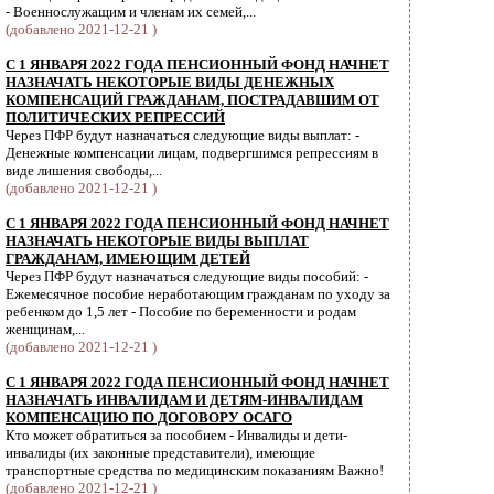
- Военнослужащим и членам их семей,...
(добавлено 2021-12-21 )
С 1 ЯНВАРЯ 2022 ГОДА ПЕНСИОННЫЙ ФОНД НАЧНЕТ
НАЗНАЧАТЬ НЕКОТОРЫЕ ВИДЫ ДЕНЕЖНЫХ
КОМПЕНСАЦИЙ ГРАЖДАНАМ, ПОСТРАДАВШИМ ОТ
ПОЛИТИЧЕСКИХ РЕПРЕССИЙ
Через ПФР будут назначаться следующие виды выплат: -
Денежные компенсации лицам, подвергшимся репрессиям в
виде лишения свободы,...
(добавлено 2021-12-21 )
С 1 ЯНВАРЯ 2022 ГОДА ПЕНСИОННЫЙ ФОНД НАЧНЕТ
НАЗНАЧАТЬ НЕКОТОРЫЕ ВИДЫ ВЫПЛАТ
ГРАЖДАНАМ, ИМЕЮЩИМ ДЕТЕЙ
Через ПФР будут назначаться следующие виды пособий: -
Ежемесячное пособие неработающим гражданам по уходу за
ребенком до 1,5 лет - Пособие по беременности и родам
женщинам,...
(добавлено 2021-12-21 )
С 1 ЯНВАРЯ 2022 ГОДА ПЕНСИОННЫЙ ФОНД НАЧНЕТ
НАЗНАЧАТЬ ИНВАЛИДАМ И ДЕТЯМ-ИНВАЛИДАМ
КОМПЕНСАЦИЮ ПО ДОГОВОРУ ОСАГО
Кто может обратиться за пособием - Инвалиды и дети-
инвалиды (их законные представители), имеющие
транспортные средства по медицинским показаниям Важно!
(добавлено 2021-12-21 )