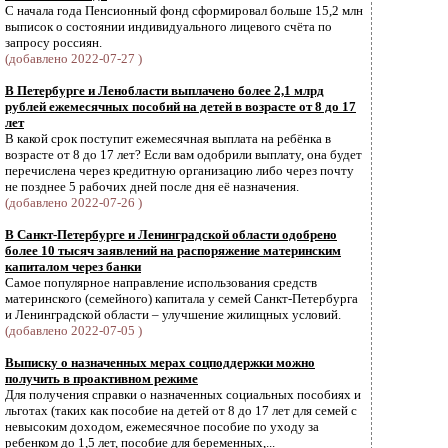
С начала года Пенсионный фонд сформировал больше 15,2 млн
выписок о состоянии индивидуального лицевого счёта по
запросу россиян.
(добавлено 2022-07-27 )
В Петербурге и Ленобласти выплачено более 2,1 млрд
рублей ежемесячных пособий на детей в возрасте от 8 до 17
лет
В какой срок поступит ежемесячная выплата на ребёнка в
возрасте от 8 до 17 лет? Если вам одобрили выплату, она будет
перечислена через кредитную организацию либо через почту
не позднее 5 рабочих дней после дня её назначения.
(добавлено 2022-07-26 )
В Санкт-Петербурге и Ленинградской области одобрено
более 10 тысяч заявлений на распоряжение материнским
капиталом через банки
Самое популярное направление использования средств
материнского (семейного) капитала у семей Санкт-Петербурга
и Ленинградской области – улучшение жилищных условий.
(добавлено 2022-07-05 )
Выписку о назначенных мерах соцподдержки можно
получить в проактивном режиме
Для получения справки о назначенных социальных пособиях и
льготах (таких как пособие на детей от 8 до 17 лет для семей с
невысоким доходом, ежемесячное пособие по уходу за
ребенком до 1,5 лет, пособие для беременных,...