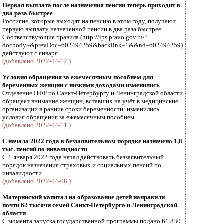
Первая выплата после назначения пенсии теперь приходит в
два раза быстрее
Россияне, которые выходят на пенсию в этом году, получают
первую выплату назначенной пенсии в два раза быстрее.
Соответствующие правила (http://ips.pravo.gov.ru/?
docbody=&prevDoc=602494259&backlink=1&&nd=602494259)
действуют с января.
(добавлено 2022-04-12 )
Условия обращения за ежемесячным пособием для
беременных женщин с низкими доходами изменились
Отделение ПФР по Санкт-Петербургу и Ленинградской области
обращает внимание женщин, вставших на учёт в медицинские
организации в ранние сроки беременности: изменились
условия обращения за ежемесячным пособием.
(добавлено 2022-04-11 )
С начала 2022 года в беззаявительном порядке назначено 1,8
тыс. пенсий по инвалидности
С 1 января 2022 года начал действовать беззаявительный
порядок назначения страховых и социальных пенсий по
инвалидности.
(добавлено 2022-04-08 )
Материнский капитал на образование детей направили
почти 62 тысячи семей Санкт-Петербурга и Ленинградской
области
С момента запуска государственной программы подано 61 830