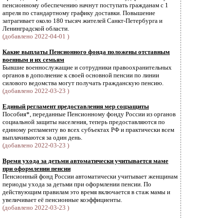
пенсионному обеспечению начнут поступать гражданам с 1
апреля по стандартному графику доставки. Повышение
затрагивает около 180 тысяч жителей Санкт-Петербурга и
Ленинградской области.
(добавлено 2022-04-01 )
Какие выплаты Пенсионного фонда положены отставным
военным и их семьям
Бывшие военнослужащие и сотрудники правоохранительных
органов в дополнение к своей основной пенсии по линии
силового ведомства могут получать гражданскую пенсию.
(добавлено 2022-03-23 )
Единый регламент предоставления мер соцзащиты
Пособия*, переданные Пенсионному фонду России из органов
социальной защиты населения, теперь предоставляются по
единому регламенту во всех субъектах РФ и практически всем
выплачиваются за один день.
(добавлено 2022-03-23 )
Время ухода за детьми автоматически учитывается маме
при оформлении пенсии
Пенсионный фонд России автоматически учитывает женщинам
периоды ухода за детьми при оформлении пенсии. По
действующим правилам это время включается в стаж мамы и
увеличивает её пенсионные коэффициенты.
(добавлено 2022-03-23 )