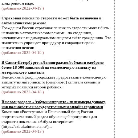
электронном виде.
(добавлено 2022-04-19 )
Страховая пенсия по старости может быть назначена в
автоматическом режиме
Гражданам России страховая пенсия по старости может быть
назначена в автоматическом режиме - по сведениям,
имеющимся в индивидуальном лицевом счёте гражданина. Это
значительно упрощает процедуру и сокращает сроки
назначения пенсии.
(добавлено 2022-04-19 )
В Санкт-Петербурге и Ленинградской области одобрено
более 18 500 заявлений на ежемесячную выплату из
материнского капитала
Пенсионный фонд продолжает предоставлять ежемесячную
выплату из материнского (семейного) капитала семьям, в
которых появился второй ребёнок.
(добавлено 2022-04-18 )
В новом разделе «Азбуки интернета» пенсионеры узнают,
как пользоваться государственными онлайн-сервисами
Компания «Ростелеком» и Пенсионный фонд России
подготовили новый раздел обучающей программы для
старшего поколения «Азбука интернета»
(https://azbukainterneta.ru/),...
(добавлено 2022-04-13 )