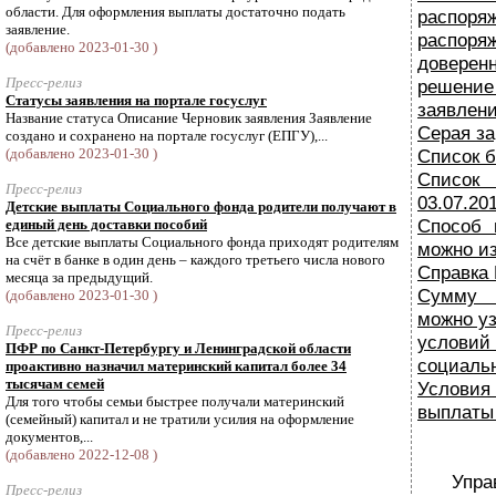
области. Для оформления выплаты достаточно подать
распоряж
заявление.
расп
(добавлено 2023-01-30 )
доверенн
Пресс-релиз
решени
Статусы заявления на портале госуслуг
заявлени
Название статуса Описание Черновик заявления Заявление
Серая за
создано и сохранено на портале госуслуг (ЕПГУ),...
(добавлено 2023-01-30 )
Список б
Список 
Пресс-релиз
03.07.201
Детские выплаты Социального фонда родители получают в
Способ 
единый день доставки пособий
Все детские выплаты Социального фонда приходят родителям
можно и
на счёт в банке в один день – каждого третьего числа нового
Справка
месяца за предыдущий.
Сумму 
(добавлено 2023-01-30 )
можно уз
Пресс-релиз
услов
ПФР по Санкт-Петербургу и Ленинградской области
социаль
проактивно назначил материнский капитал более 34
тысячам семей
Условия
Для того чтобы семьи быстрее получали материнский
выплаты
(семейный) капитал и не тратили усилия на оформление
документов,...
(добавлено 2022-12-08 )
Упра
Пресс-релиз