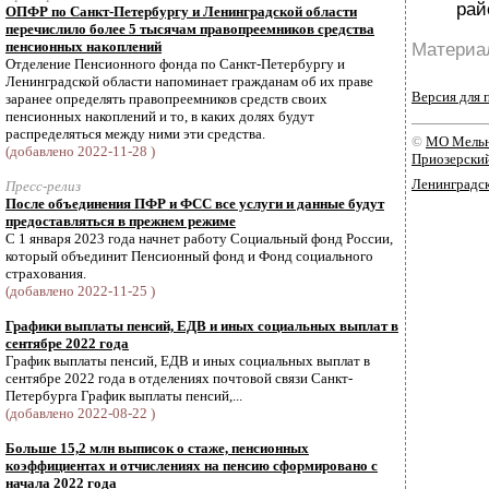
рай
ОПФР по Санкт-Петербургу и Ленинградской области
перечислило более 5 тысячам правопреемников средства
пенсионных накоплений
Материал
Отделение Пенсионного фонда по Санкт-Петербургу и
Ленинградской области напоминает гражданам об их праве
Версия для 
заранее определять правопреемников средств своих
пенсионных накоплений и то, в каких долях будут
распределяться между ними эти средства.
©
МО Мельн
(добавлено 2022-11-28 )
Приозерски
Ленинградск
Пресс-релиз
После объединения ПФР и ФСС все услуги и данные будут
предоставляться в прежнем режиме
С 1 января 2023 года начнет работу Социальный фонд России,
который объединит Пенсионный фонд и Фонд социального
страхования.
(добавлено 2022-11-25 )
Графики выплаты пенсий, ЕДВ и иных социальных выплат в
сентябре 2022 года
График выплаты пенсий, ЕДВ и иных социальных выплат в
сентябре 2022 года в отделениях почтовой связи Санкт-
Петербурга График выплаты пенсий,...
(добавлено 2022-08-22 )
Больше 15,2 млн выписок о стаже, пенсионных
коэффициентах и отчислениях на пенсию сформировано с
начала 2022 года