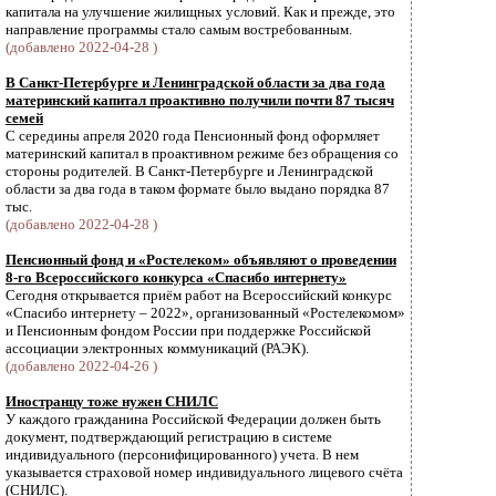
капитала на улучшение жилищных условий. Как и прежде, это
направление программы стало самым востребованным.
(добавлено 2022-04-28 )
В Санкт-Петербурге и Ленинградской области за два года
материнский капитал проактивно получили почти 87 тысяч
семей
С середины апреля 2020 года Пенсионный фонд оформляет
материнский капитал в проактивном режиме без обращения со
стороны родителей. В Санкт-Петербурге и Ленинградской
области за два года в таком формате было выдано порядка 87
тыс.
(добавлено 2022-04-28 )
Пенсионный фонд и «Ростелеком» объявляют о проведении
8-го Всероссийского конкурса «Спасибо интернету»
Сегодня открывается приём работ на Всероссийский конкурс
«Спасибо интернету – 2022», организованный «Ростелекомом»
и Пенсионным фондом России при поддержке Российской
ассоциации электронных коммуникаций (РАЭК).
(добавлено 2022-04-26 )
Иностранцу тоже нужен СНИЛС
У каждого гражданина Российской Федерации должен быть
документ, подтверждающий регистрацию в системе
индивидуального (персонифицированного) учета. В нем
указывается страховой номер индивидуального лицевого счёта
(СНИЛС).