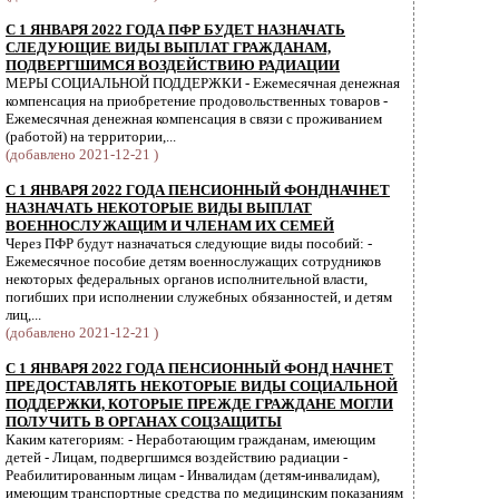
С 1 ЯНВАРЯ 2022 ГОДА ПФР БУДЕТ НАЗНАЧАТЬ
СЛЕДУЮЩИЕ ВИДЫ ВЫПЛАТ ГРАЖДАНАМ,
ПОДВЕРГШИМСЯ ВОЗДЕЙСТВИЮ РАДИАЦИИ
МЕРЫ СОЦИАЛЬНОЙ ПОДДЕРЖКИ - Ежемесячная денежная
компенсация на приобретение продовольственных товаров -
Ежемесячная денежная компенсация в связи с проживанием
(работой) на территории,...
(добавлено 2021-12-21 )
С 1 ЯНВАРЯ 2022 ГОДА ПЕНСИОННЫЙ ФОНДНАЧНЕТ
НАЗНАЧАТЬ НЕКОТОРЫЕ ВИДЫ ВЫПЛАТ
ВОЕННОСЛУЖАЩИМ И ЧЛЕНАМ ИХ СЕМЕЙ
Через ПФР будут назначаться следующие виды пособий: -
Ежемесячное пособие детям военнослужащих сотрудников
некоторых федеральных органов исполнительной власти,
погибших при исполнении служебных обязанностей, и детям
лиц,...
(добавлено 2021-12-21 )
С 1 ЯНВАРЯ 2022 ГОДА ПЕНСИОННЫЙ ФОНД НАЧНЕТ
ПРЕДОСТАВЛЯТЬ НЕКОТОРЫЕ ВИДЫ СОЦИАЛЬНОЙ
ПОДДЕРЖКИ, КОТОРЫЕ ПРЕЖДЕ ГРАЖДАНЕ МОГЛИ
ПОЛУЧИТЬ В ОРГАНАХ СОЦЗАЩИТЫ
Каким категориям: - Неработающим гражданам, имеющим
детей - Лицам, подвергшимся воздействию радиации -
Реабилитированным лицам - Инвалидам (детям-инвалидам),
имеющим транспортные средства по медицинским показаниям