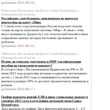
(добавлено 2021-08-24 )
Отделение Пенсионного фонда по Санкт-Петербургу и
Ленинградской области
Российским «зарубежным» пенсионерам не придется
переходить на карту «Мир»
С 1 июля этого года пенсионеры России получают пенсии
только на карты платежной системы «Мир». В связи с этим
могут возникнуть трудности у тех получателей пенсий и иных
социальных выплат, которые постоянно проживают за
рубежом.
(добавлено 2021-08-19 )
Отделение Пенсионного фонда по Санкт-Петербургу и
Ленинградской области
Нужно ли доносить документы в ПФР для оформления
пособия на ежемесячную выплату?
В соответствии с Постановлением Правительства РФ от 28
июня 2021 года родителям, которые в одиночку воспитывают
детей, с 1 июля 2021 года устанавливается ежемесячная
выплата в размере 50% от детского прожиточного минимума в
регионе.
(добавлено 2021-08-17 )
График выплаты пенсий, ЕДВ и иных социальных выплат в
сентябре 2021 года в отделениях почтовой связи Санкт-
Петербурга:
Дата выплаты по графику Дата фактической выплаты 3 – 4 3