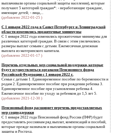
выплачивали органы социальной защиты населения), которые
получают 5 категорий граждан*: - неработающие граждане,
имеющие детей; - лица,...
(добавлено 2022-01-25 )
С 1 января 2022 года в Санкт-Петербурге и Ленинградской
области изменились прожиточные минимумы
С 1 января 2022 года изменились прожиточные минимумы для
различных категорий граждан. В связи с этим увеличились
размеры выплат семьям с детьми. Ежемесячная денежная
выплата из материнского капитала.
(добавлено 2022-01-17 )
Перечень отдельных мер социальной поддержки, которые
будут осуществляться органами Пенсионного фонда
Российской Федерации с 1 января 2022 г.
Семьи с детьми 1. Единовременное пособие по беременности и
родам 2. Единовременное пособие при рождении ребенка 3.
Единовременное пособие при усыновлении ребенка 4.
Ежемесячное пособие по уходу за ребенком до 1,5 лет 5.
(добавлено 2021-12-30 )
Пенсионный фонд расширяет перечень предоставляемых
мер соцподдержки
С 1 января 2022 года Пенсионный фонд России (ПФР) будет
предоставлять россиянам ряд выплат, компенсаций и пособий,
которые прежде назначали и выплачивали органы социальной
защиты и Роструд.