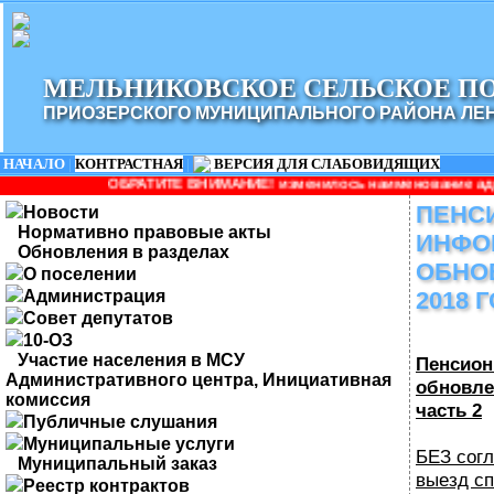
МЕЛЬНИКОВСКОЕ СЕЛЬСКОЕ П
ПРИОЗЕРСКОГО МУНИЦИПАЛЬНОГО РАЙОНА ЛЕ
НАЧАЛО
|
КОНТРАСТНАЯ
|
ВЕРСИЯ ДЛЯ СЛАБОВИДЯЩИХ
АТИТЕ ВНИМАНИЕ! изменилось наименование администрации: Админ
ПЕНС
Новости
Нормативно правовые акты
ИНФО
Обновления в разделах
ОБНО
О поселении
Администрация
2018 
Совет депутатов
10-ОЗ
Участие населения в МСУ
Пенсион
Административного центра, Инициативная
обновле
комиссия
часть 2
Публичные слушания
Муниципальные услуги
БЕЗ сог
Муниципальный заказ
выезд сп
Реестр контрактов