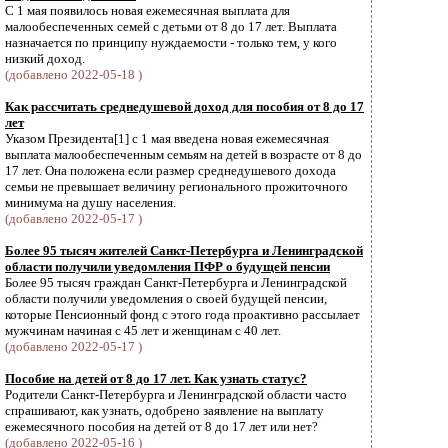
С 1 мая появилось новая ежемесячная выплата для
малообеспеченных семей с детьми от 8 до 17 лет. Выплата
назначается по принципу нуждаемости - только тем, у кого
низкий доход.
(добавлено 2022-05-18 )
Как рассчитать среднедушевой доход для пособия от 8 до 17
лет
Указом Президента[1] с 1 мая введена новая ежемесячная
выплата малообеспеченным семьям на детей в возрасте от 8 до
17 лет. Она положена если размер среднедушевого дохода
семьи не превышает величину регионального прожиточного
минимума на душу населения.
(добавлено 2022-05-17 )
Более 95 тысяч жителей Санкт-Петербурга и Ленинградской
области получили уведомления ПФР о будущей пенсии
Более 95 тысяч граждан Санкт-Петербурга и Ленинградской
области получили уведомления о своей будущей пенсии,
которые Пенсионный фонд с этого года проактивно рассылает
мужчинам начиная с 45 лет и женщинам с 40 лет.
(добавлено 2022-05-17 )
Пособие на детей от 8 до 17 лет. Как узнать статус?
Родители Санкт-Петербурга и Ленинградской области часто
спрашивают, как узнать, одобрено заявление на выплату
ежемесячного пособия на детей от 8 до 17 лет или нет?
(добавлено 2022-05-16 )