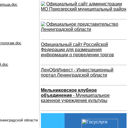
Официальный сайт администрации
мильца.doc
МО Приозерский муниципальный район
Официальное представительство
Ленинградской области
атологам.doc
Официальный сайт Российской
Федерации для размещения
информации о проведении торгов
й.doc
ЛенОблИнвест - Инвестиционный
портал Ленинградской области
Мельниковское клубное
объединение
- Муниципальное
казенное учреждение культуры
енинградской области