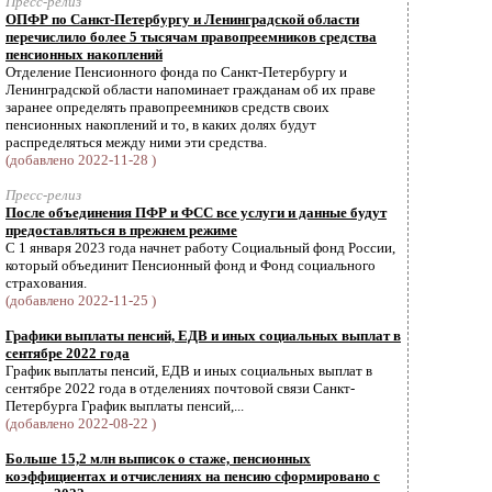
Пресс-релиз
ОПФР по Санкт-Петербургу и Ленинградской области
перечислило более 5 тысячам правопреемников средства
пенсионных накоплений
Отделение Пенсионного фонда по Санкт-Петербургу и
Ленинградской области напоминает гражданам об их праве
заранее определять правопреемников средств своих
пенсионных накоплений и то, в каких долях будут
распределяться между ними эти средства.
(добавлено 2022-11-28 )
Пресс-релиз
После объединения ПФР и ФСС все услуги и данные будут
предоставляться в прежнем режиме
С 1 января 2023 года начнет работу Социальный фонд России,
который объединит Пенсионный фонд и Фонд социального
страхования.
(добавлено 2022-11-25 )
Графики выплаты пенсий, ЕДВ и иных социальных выплат в
сентябре 2022 года
График выплаты пенсий, ЕДВ и иных социальных выплат в
сентябре 2022 года в отделениях почтовой связи Санкт-
Петербурга График выплаты пенсий,...
(добавлено 2022-08-22 )
Больше 15,2 млн выписок о стаже, пенсионных
коэффициентах и отчислениях на пенсию сформировано с