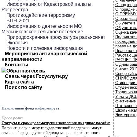
О назначен
Информация от Кадастровой палаты,
О подтверж
Росреестра
О порядке 
О ПРЕИМУ
Противодействие терроризму
О реализац
ВПН-2021
Об учете в
Информация о деятельности МО
Об учете з
Мельниковское сельское поселение
Оценка кач
Природоохранная прокуратура разъясняет
Подача зая
последние 
Экология
право на д
Новости и полезная информация
Право на с
Мероприятия антинаркотической
Работающе
направленности
РАСЧЕТ П
Контакты
С днем защ
с июля 201
Обратная связь
Северный с
Связь через Госуслуги.ру
СНИЛС для 
Карта сайта
Стипендии 
Поиск по сайту
Студенческ
Традиционн
Уплата ДСВ
фиктивные
Что такое 
Пенсионный фонд информирует
Школьникам
Экстеррито
Пресс-релиз
Статусы и сроки рассмотрения заявления на единое пособие
Получить новую меру государственной поддержки могут
семьи, чей среднедушевой доход меньше прожиточного