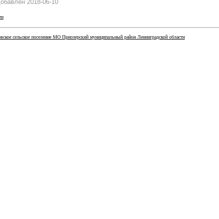
обавлен 2018-06-10
ти
ское сельское поселение МО Приозерский муниципальный район Ленинградской области