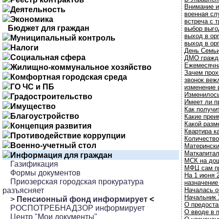
Внимание 
Деятельность
военная сл
Экономика
встреча с 
Бюджет для граждан
выбор выго
выход в ор
Муниципальный контроль
выход в ор
Налоги
День Семьи
Социальная сфера
ДМО гражда
Ежемесячна
Жилищно-коммунальное хозяйство
Зачем прох
Комфортная городская среда
звонок веж
ГО ЧС и ПБ
изменение 
Изменилось
Градостроительство
Имеет ли п
Имущество
Как получи
Благоустройство
Какие преи
Какой разм
Концепция развития
Квартира к
Противодействие коррупции
Количество
Военно-учетный стол
Матерински
Маткапитал
Информация для граждан
МСК на дош
Газификация
МФЦ сам пр
Формы документов
На 1 июня 
Приозерская городская прокуратура
назначение
разъясняет
Началась о
Начальник 
>
Пенсионный фонд информирует
<
О предоста
РОСПОТРЕБНАДЗОР информирует
О вводе в 
Центр "Мои документы"