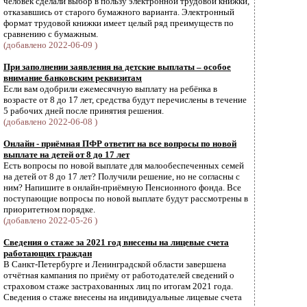
человек сделали выбор в пользу электронной трудовой книжки,
отказавшись от старого бумажного варианта. Электронный
формат трудовой книжки имеет целый ряд преимуществ по
сравнению с бумажным.
(добавлено 2022-06-09 )
При заполнении заявления на детские выплаты – особое
внимание банковским реквизитам
Если вам одобрили ежемесячную выплату на ребёнка в
возрасте от 8 до 17 лет, средства будут перечислены в течение
5 рабочих дней после принятия решения.
(добавлено 2022-06-08 )
Онлайн - приёмная ПФР ответит на все вопросы по новой
выплате на детей от 8 до 17 лет
Есть вопросы по новой выплате для малообеспеченных семей
на детей от 8 до 17 лет? Получили решение, но не согласны с
ним? Напишите в онлайн-приёмную Пенсионного фонда. Все
поступающие вопросы по новой выплате будут рассмотрены в
приоритетном порядке.
(добавлено 2022-05-26 )
Сведения о стаже за 2021 год внесены на лицевые счета
работающих граждан
В Санкт-Петербурге и Ленинградской области завершена
отчётная кампания по приёму от работодателей сведений о
страховом стаже застрахованных лиц по итогам 2021 года.
Cведения о стаже внесены на индивидуальные лицевые счета