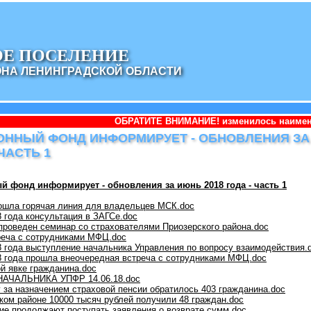
ОЕ ПОСЕЛЕНИЕ
ОНА ЛЕНИНГРАДСКОЙ ОБЛАСТИ
ОБРАТИТЕ ВНИМАНИЕ! изменилось наименование администра
ННЫЙ ФОНД ИНФОРМИРУЕТ - ОБНОВЛЕНИЯ ЗА 
 ЧАСТЬ 1
й фонд информирует - обновления за июнь 2018 года - часть 1
рошла горячая линия для владельцев МСК.doc
8 года консультация в ЗАГСе.doc
 проведен семинар со страхователями Приозерского района.doc
реча с сотрудниками МФЦ.doc
8 года выступление начальника Управления по вопросу взаимодействия.
8 года прошла внеочередная встреча с сотрудниками МФЦ.doc
ой явке гражданина.doc
АЧАЛЬНИКА УПФР 14.06.18.doc
у за назначением страховой пенсии обратилось 403 гражданина.doc
ком районе 10000 тысяч рублей получили 48 граждан.doc
ие продолжают поступать заявления о возврате сумм.doc