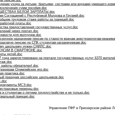
ии пенсии.doc
дении ухода за детьми, братьями, сестрами или внуками умершего кор
исключения сумм пособия.doc
ЩЕСТВАХ БЕЛОЙ ЗАРПЛАТЫ.doc
ии Соглашений с Республикой Молдова и Грузией.doc
 общем трудовом стаже работы за границей.doc
аработной платы.doc
ества предоставления государственных услуг.doc
влений через портал.doc
новости для молчунов.doc
осрочное назначение пенсии по старости врачам анестезиологам-реаним
траховую пенсию по СПК студентам-заграничникам.doc
му школьнику нужен СНИЛС.doc
ЕНСИИ В СМАРТФОНЕ.doc
иты детей.doc
7 года зарегистрировано на портале государственных услуг 6370 жителе
таж.doc
работы обязателен!.doc
призерам Олимпийских игр.doc
ая практика.doc
ый праздник российских школьников.doc
.doc
 документы МСЭ.doc
нестраховые периоды.doc
 и студентам о летнем трудоустройстве и не только.doc
риальный принцип.doc
Управление ПФР в Приозерском районе Л