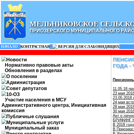
МЕЛЬНИКОВСКОЕ СЕЛЬСК
ПРИОЗЕРСКОГО МУНИЦИПАЛЬНОГО РАЙ
НАЧАЛО
|
КОНТРАСТНАЯ
|
ВЕРСИЯ ДЛЯ СЛАБОВИДЯЩИХ
ПЕНСИО
Новости
Нормативно правовые акты
ГОДА -
Обновления в разделах
О поселении
Пенсионны
Администрация
Совет депутатов
11.05.18 п
23 мая 201
10-ОЗ
23.05.2018
Участие населения в МСУ
24 мая вст
Административного центра, Инициативная
28 мая 201
комиссия
30 мая 201
Акт о личн
Публичные слушания
БРИФИНГ Н
Муниципальные услуги
В 2018 год
Муниципальный заказ
В Приозерс
Реестр контрактов
В Управлен