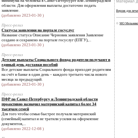
минимума на человека в Санкт-Петербурге или Ленинградской
Материал д
области. Для оформления выплаты достаточно подать
заявление.
Версия для печа
(добавлено 2023-01-30 )
©
МО Мельников
Пресс-релиз
Статусы заявления на портале госуслуг
Название статуса Описание Черновик заявления Заявление
создано и сохранено на портале госуслуг (ЕПГУ),...
(добавлено 2023-01-30 )
Пресс-релиз
Детские выплаты Социального фонда родители получают в
единый день доставки пособий
Все детские выплаты Социального фонда приходят родителям
на счёт в банке в один день – каждого третьего числа нового
месяца за предыдущий.
(добавлено 2023-01-30 )
Пресс-релиз
ПФР по Санкт-Петербургу и Ленинградской области
проактивно назначил материнский капитал более 34
тысячам семей
Для того чтобы семьи быстрее получали материнский
(семейный) капитал и не тратили усилия на оформление
документов,...
(добавлено 2022-12-08 )