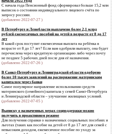
начала 2022 года
С начала года Пенсионный фонд сформировал больше 15,2 млн
выписок о состоянии индивидуального лицевого счёта по
запросу россиян.
(добавлено 2022-07-27 )
В Петербурге и Ленобласти выплачено более 2,1 млрд
рублей ежемесячных пособий на детей в возрасте от 8 до 17
лет
В какой срок поступит ежемесячная выплата на ребёнка в
возрасте от 8 до 17 лет? Если вам одобрили выплату, она будет
перечислена через кредитную организацию либо через почту
не позднее 5 рабочих дней после дня её назначения.
(добавлено 2022-07-26 )
В Санкт-Петербурге и Ленинградской области одобрено
более 10 тысяч заявлений на распоряжение материнским
капиталом через банки
Самое популярное направление использования средств
материнского (семейного) капитала у семей Санкт-Петербурга
и Ленинградской области – улучшение жилищных условий.
(добавлено 2022-07-05 )
Выписку о назначенных мерах соцподдержки можно
получить в проактивном режиме
Для получения справки о назначенных социальных пособиях и
льготах (таких как пособие на детей от 8 до 17 лет для семей с
невысоким доходом, ежемесячное пособие по уходу за