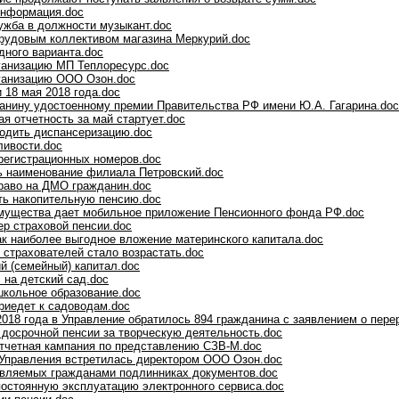
информация.doc
ужба в должности музыкант.doc
трудовым коллективом магазина Меркурий.doc
дного варианта.doc
ганизацию МП Теплоресурс.doc
ганизацию ООО Озон.doc
 18 мая 2018 года.doc
нину удостоенному премии Правительства РФ имени Ю.А. Гагарина.doc
я отчетность за май стартует.doc
одить диспансеризацию.doc
ливости.doc
регистрационных номеров.doc
 наименование филиала Петровский.doc
раво на ДМО гражданин.doc
ть накопительную пенсию.doc
мущества дает мобильное приложение Пенсионного фонда РФ.doc
ер страховой пенсии.doc
ак наиболее выгодное вложение материнского капитала.doc
 страхователей стало возрастать.doc
й (семейный) капитал.doc
 на детский сад.doc
кольное образование.doc
иедет к садоводам.doc
2018 года в Управление обратилось 894 гражданина с заявлением о пере
 досрочной пенсии за творческую деятельность.doc
тчетная кампания по представлению СЗВ-М.doc
Управления встретилась директором ООО Озон.doc
вляемых гражданами подлинниках документов.doc
постоянную эксплуатацию электронного сервиса.doc