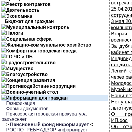
встреча 
Реестр контрактов
25.04.
Деятельность
сотрудни
Экономика
3 мая 20
Бюджет для граждан
компьюте
Муниципальный контроль
Налоги
Вто
Социальная сфера
военнос
Жилищно-коммунальное хозяйство
За дубл
Комфортная городская среда
кабинет 
ГО ЧС и ПБ
Индиви
Градостроительство
следить 
Имущество
Легкий 
Благоустройство
через ра
Концепция развития
Молодост
Противодействие коррупции
Музей ис
Военно-учетный стол
Наши ве
Информация для граждан
Нет упла
Газификация
льготну
Формы документов
О пред
Приозерская городская прокуратура
разъясняет
ИП.doc
>
Пенсионный фонд информирует
<
Об отч
РОСПОТРЕБНАДЗОР информирует