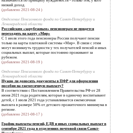
назначаются по принципу нуждаемости - только тем, у кого
низкий доход.
(добавлено 2021-08-24 )
Отделение Пенсионного фонда по Санкт-Петербургу и
Ленинградской области
Российским «зарубежным» пенсионерам не придется
переходить на карту «Мир»
С 1 июля этого года пенсионеры России получают пенсии
только на карты платежной системы «Мир». В связи с этим
могут возникнуть трудности у тех получателей пенсий и иных
социальных выплат, которые постоянно проживают за
рубежом.
(добавлено 2021-08-19 )
Отделение Пенсионного фонда по Санкт-Петербургу и
Ленинградской области
Нужно ли доносить документы в ПФР для оформления
пособия на ежемесячную выплату?
В соответствии с Постановлением Правительства РФ от 28
июня 2021 года родителям, которые в одиночку воспитывают
детей, с 1 июля 2021 года устанавливается ежемесячная
выплата в размере 50% от детского прожиточного минимума в
регионе.
(добавлено 2021-08-17 )
График выплаты пенсий, ЕДВ и иных социальных выплат в
сентябре 2021 года в отделениях почтовой связи Санкт-