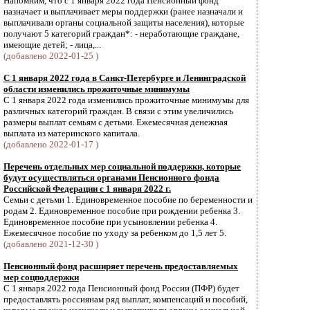
Напомним, что с 1 января 2022 года Пенсионный фонд
назначает и выплачивает меры поддержки (ранее назначали и
выплачивали органы социальной защиты населения), которые
получают 5 категорий граждан*: - неработающие граждане,
имеющие детей; - лица,...
(добавлено 2022-01-25 )
С 1 января 2022 года в Санкт-Петербурге и Ленинградской
области изменились прожиточные минимумы
С 1 января 2022 года изменились прожиточные минимумы для
различных категорий граждан. В связи с этим увеличились
размеры выплат семьям с детьми. Ежемесячная денежная
выплата из материнского капитала.
(добавлено 2022-01-17 )
Перечень отдельных мер социальной поддержки, которые
будут осуществляться органами Пенсионного фонда
Российской Федерации с 1 января 2022 г.
Семьи с детьми 1. Единовременное пособие по беременности и
родам 2. Единовременное пособие при рождении ребенка 3.
Единовременное пособие при усыновлении ребенка 4.
Ежемесячное пособие по уходу за ребенком до 1,5 лет 5.
(добавлено 2021-12-30 )
Пенсионный фонд расширяет перечень предоставляемых
мер соцподдержки
С 1 января 2022 года Пенсионный фонд России (ПФР) будет
предоставлять россиянам ряд выплат, компенсаций и пособий,