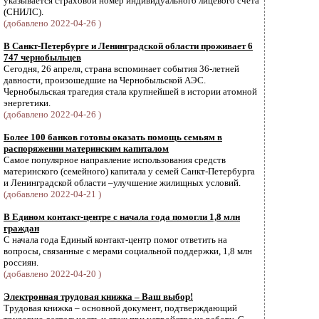
указывается страховой номер индивидуального лицевого счёта
(СНИЛС).
(добавлено 2022-04-26 )
В Санкт-Петербурге и Ленинградской области проживает 6
747 чернобыльцев
Сегодня, 26 апреля, страна вспоминает события 36-летней
давности, произошедшие на Чернобыльской АЭС.
Чернобыльская трагедия стала крупнейшей в истории атомной
энергетики.
(добавлено 2022-04-26 )
Более 100 банков готовы оказать помощь семьям в
распоряжении материнским капиталом
Самое популярное направление использования средств
материнского (семейного) капитала у семей Санкт-Петербурга
и Ленинградской области –улучшение жилищных условий.
(добавлено 2022-04-21 )
В Едином контакт-центре с начала года помогли 1,8 млн
граждан
С начала года Единый контакт-центр помог ответить на
вопросы, связанные с мерами социальной поддержки, 1,8 млн
россиян.
(добавлено 2022-04-20 )
Электронная трудовая книжка – Ваш выбор!
Трудовая книжка – основной документ, подтверждающий