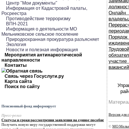
зани
Центр "Мои документы"
должнос
Информация от Кадастровой палаты,
Онлай
Росреестра
владель
Противодействие терроризму
ВПН-2021
Перера
Информация о деятельности МО
периода
Мельниковское сельское поселение
Поряд
Природоохранная прокуратура разъясняет
иждивен
Экология
Трудо
Новости и полезная информация
обязател
Мероприятия антинаркотической
направленности
участ
Контакты
вакансий
Обратная связь
Связь через Госуслуги.ру
Карта сайта
Упра
Поиск по сайту
рай
Материал
Пенсионный фонд информирует
Версия для 
Пресс-релиз
Статусы и сроки рассмотрения заявления на единое пособие
Получить новую меру государственной поддержки могут
©
МО Мельн