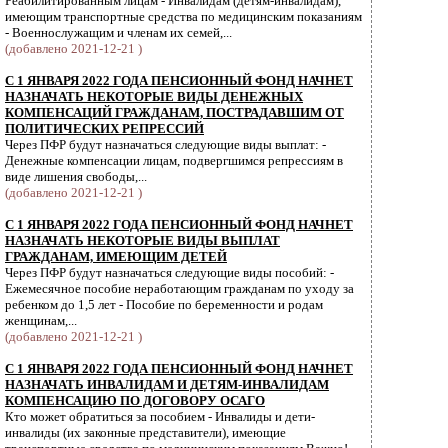
Реабилитированным лицам - Инвалидам (детям-инвалидам),
имеющим транспортные средства по медицинским показаниям
- Военнослужащим и членам их семей,...
(добавлено 2021-12-21 )
С 1 ЯНВАРЯ 2022 ГОДА ПЕНСИОННЫЙ ФОНД НАЧНЕТ
НАЗНАЧАТЬ НЕКОТОРЫЕ ВИДЫ ДЕНЕЖНЫХ
КОМПЕНСАЦИЙ ГРАЖДАНАМ, ПОСТРАДАВШИМ ОТ
ПОЛИТИЧЕСКИХ РЕПРЕССИЙ
Через ПФР будут назначаться следующие виды выплат: -
Денежные компенсации лицам, подвергшимся репрессиям в
виде лишения свободы,...
(добавлено 2021-12-21 )
С 1 ЯНВАРЯ 2022 ГОДА ПЕНСИОННЫЙ ФОНД НАЧНЕТ
НАЗНАЧАТЬ НЕКОТОРЫЕ ВИДЫ ВЫПЛАТ
ГРАЖДАНАМ, ИМЕЮЩИМ ДЕТЕЙ
Через ПФР будут назначаться следующие виды пособий: -
Ежемесячное пособие неработающим гражданам по уходу за
ребенком до 1,5 лет - Пособие по беременности и родам
женщинам,...
(добавлено 2021-12-21 )
С 1 ЯНВАРЯ 2022 ГОДА ПЕНСИОННЫЙ ФОНД НАЧНЕТ
НАЗНАЧАТЬ ИНВАЛИДАМ И ДЕТЯМ-ИНВАЛИДАМ
КОМПЕНСАЦИЮ ПО ДОГОВОРУ ОСАГО
Кто может обратиться за пособием - Инвалиды и дети-
инвалиды (их законные представители), имеющие