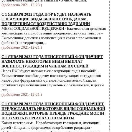
установлена единая дата выплаты - 3 число месяца.
(добавлено 2021-12-23 )
С 1 ЯНВАРЯ 2022 ГОДА ПФР БУДЕТ НАЗНАЧАТЬ
СЛЕДУЮЩИЕ ВИДЫ ВЫПЛАТ ГРАЖДАНАМ,
ПОДВЕРГШИМСЯ ВОЗДЕЙСТВИЮ РАДИАЦИИ
МЕРЫ СОЦИАЛЬНОЙ ПОДДЕРЖКИ - Ежемесячная денежная
компенсация на приобретение продовольственных товаров -
Ежемесячная денежная компенсация в связи с проживанием
(работой) на территории,...
(добавлено 2021-12-21 )
С 1 ЯНВАРЯ 2022 ГОДА ПЕНСИОННЫЙ ФОНДНАЧНЕТ
НАЗНАЧАТЬ НЕКОТОРЫЕ ВИДЫ ВЫПЛАТ
ВОЕННОСЛУЖАЩИМ И ЧЛЕНАМ ИХ СЕМЕЙ
Через ПФР будут назначаться следующие виды пособий: -
Ежемесячное пособие детям военнослужащих сотрудников
некоторых федеральных органов исполнительной власти,
погибших при исполнении служебных обязанностей, и детям
лиц,...
(добавлено 2021-12-21 )
С 1 ЯНВАРЯ 2022 ГОДА ПЕНСИОННЫЙ ФОНД НАЧНЕТ
ПРЕДОСТАВЛЯТЬ НЕКОТОРЫЕ ВИДЫ СОЦИАЛЬНОЙ
ПОДДЕРЖКИ, КОТОРЫЕ ПРЕЖДЕ ГРАЖДАНЕ МОГЛИ
ПОЛУЧИТЬ В ОРГАНАХ СОЦЗАЩИТЫ
Каким категориям: - Неработающим гражданам, имеющим
детей - Лицам, подвергшимся воздействию радиации -