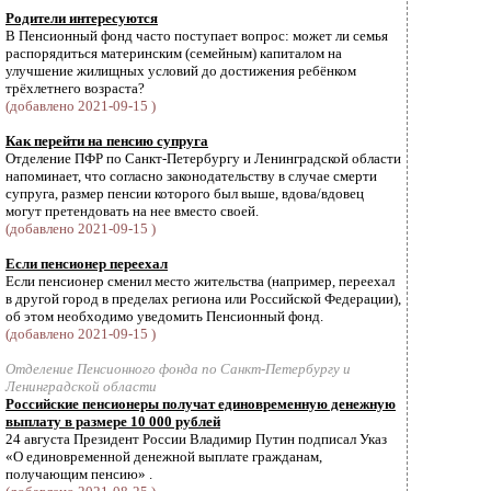
Родители интересуются
В Пенсионный фонд часто поступает вопрос: может ли семья
распорядиться материнским (семейным) капиталом на
улучшение жилищных условий до достижения ребёнком
трёхлетнего возраста?
(добавлено 2021-09-15 )
Как перейти на пенсию супруга
Отделение ПФР по Санкт-Петербургу и Ленинградской области
напоминает, что согласно законодательству в случае смерти
супруга, размер пенсии которого был выше, вдова/вдовец
могут претендовать на нее вместо своей.
(добавлено 2021-09-15 )
Если пенсионер переехал
Если пенсионер сменил место жительства (например, переехал
в другой город в пределах региона или Российской Федерации),
об этом необходимо уведомить Пенсионный фонд.
(добавлено 2021-09-15 )
Отделение Пенсионного фонда по Санкт-Петербургу и
Ленинградской области
Российские пенсионеры получат единовременную денежную
выплату в размере 10 000 рублей
24 августа Президент России Владимир Путин подписал Указ
«О единовременной денежной выплате гражданам,
получающим пенсию» .