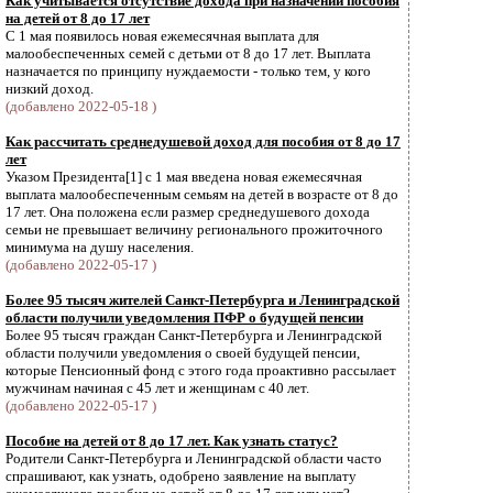
Как учитывается отсутствие дохода при назначении пособия
на детей от 8 до 17 лет
С 1 мая появилось новая ежемесячная выплата для
малообеспеченных семей с детьми от 8 до 17 лет. Выплата
назначается по принципу нуждаемости - только тем, у кого
низкий доход.
(добавлено 2022-05-18 )
Как рассчитать среднедушевой доход для пособия от 8 до 17
лет
Указом Президента[1] с 1 мая введена новая ежемесячная
выплата малообеспеченным семьям на детей в возрасте от 8 до
17 лет. Она положена если размер среднедушевого дохода
семьи не превышает величину регионального прожиточного
минимума на душу населения.
(добавлено 2022-05-17 )
Более 95 тысяч жителей Санкт-Петербурга и Ленинградской
области получили уведомления ПФР о будущей пенсии
Более 95 тысяч граждан Санкт-Петербурга и Ленинградской
области получили уведомления о своей будущей пенсии,
которые Пенсионный фонд с этого года проактивно рассылает
мужчинам начиная с 45 лет и женщинам с 40 лет.
(добавлено 2022-05-17 )
Пособие на детей от 8 до 17 лет. Как узнать статус?
Родители Санкт-Петербурга и Ленинградской области часто
спрашивают, как узнать, одобрено заявление на выплату