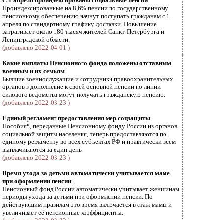
С 1 апреля проиндексированы социальные пенсии
Проиндексированные на 8,6% пенсии по государственному
пенсионному обеспечению начнут поступать гражданам с 1
апреля по стандартному графику доставки. Повышение
затрагивает около 180 тысяч жителей Санкт-Петербурга и
Ленинградской области.
(добавлено 2022-04-01 )
Какие выплаты Пенсионного фонда положены отставным
военным и их семьям
Бывшие военнослужащие и сотрудники правоохранительных
органов в дополнение к своей основной пенсии по линии
силового ведомства могут получать гражданскую пенсию.
(добавлено 2022-03-23 )
Единый регламент предоставления мер соцзащиты
Пособия*, переданные Пенсионному фонду России из органов
социальной защиты населения, теперь предоставляются по
единому регламенту во всех субъектах РФ и практически всем
выплачиваются за один день.
(добавлено 2022-03-23 )
Время ухода за детьми автоматически учитывается маме
при оформлении пенсии
Пенсионный фонд России автоматически учитывает женщинам
периоды ухода за детьми при оформлении пенсии. По
действующим правилам это время включается в стаж мамы и
увеличивает её пенсионные коэффициенты.