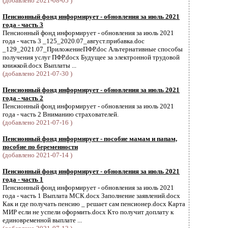
(добавлено 2021-08-05 )
Пенсионный фонд информирует - обновления за июль 2021
года - часть 3
Пенсионный фонд информирует - обновления за июль 2021
года - часть 3 _125_2020.07_август.прибавка.doc
_129_2021.07_ПриложениеПФР.doc Альтернативные способы
получения услуг ПФР.docx Будущее за электронной трудовой
книжкой.docx Выплаты ...
(добавлено 2021-07-30 )
Пенсионный фонд информирует - обновления за июль 2021
года - часть 2
Пенсионный фонд информирует - обновления за июль 2021
года - часть 2 Вниманию страхователей.
(добавлено 2021-07-16 )
Пенсионный фонд информирует - пособие мамам и папам,
пособие по беременности
(добавлено 2021-07-14 )
Пенсионный фонд информирует - обновления за июль 2021
года - часть 1
Пенсионный фонд информирует - обновления за июль 2021
года - часть 1 Выплата МСК.docx Заполнение заявлений.docx
Как и где получать пенсию _ решает сам пенсионер.docx Карта
МИР если не успели оформить.docx Кто получит доплату к
единовременной выплате ...