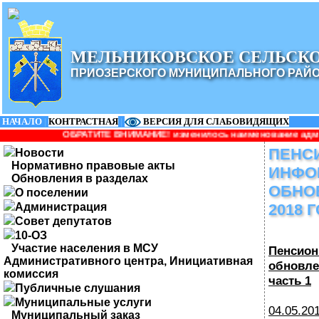
МЕЛЬНИКОВСКОЕ СЕЛЬСК
ПРИОЗЕРСКОГО МУНИЦИПАЛЬНОГО РАЙ
НАЧАЛО
|
КОНТРАСТНАЯ
|
ВЕРСИЯ ДЛЯ СЛАБОВИДЯЩИХ
ТИТЕ ВНИМАНИЕ! изменилось наименование администрации: Админи
ПЕНС
Новости
Нормативно правовые акты
ИНФО
Обновления в разделах
ОБНО
О поселении
Администрация
2018 
Совет депутатов
10-ОЗ
Участие населения в МСУ
Пенсион
Административного центра, Инициативная
обновле
комиссия
часть 1
Публичные слушания
Муниципальные услуги
04.05.
Муниципальный заказ