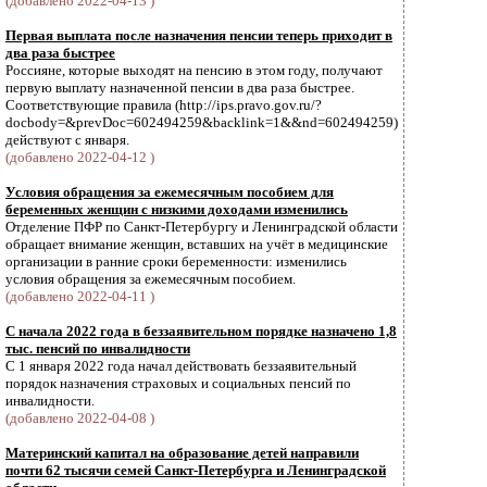
(добавлено 2022-04-13 )
Первая выплата после назначения пенсии теперь приходит в
два раза быстрее
Россияне, которые выходят на пенсию в этом году, получают
первую выплату назначенной пенсии в два раза быстрее.
Соответствующие правила (http://ips.pravo.gov.ru/?
docbody=&prevDoc=602494259&backlink=1&&nd=602494259)
действуют с января.
(добавлено 2022-04-12 )
Условия обращения за ежемесячным пособием для
беременных женщин с низкими доходами изменились
Отделение ПФР по Санкт-Петербургу и Ленинградской области
обращает внимание женщин, вставших на учёт в медицинские
организации в ранние сроки беременности: изменились
условия обращения за ежемесячным пособием.
(добавлено 2022-04-11 )
С начала 2022 года в беззаявительном порядке назначено 1,8
тыс. пенсий по инвалидности
С 1 января 2022 года начал действовать беззаявительный
порядок назначения страховых и социальных пенсий по
инвалидности.
(добавлено 2022-04-08 )
Материнский капитал на образование детей направили
почти 62 тысячи семей Санкт-Петербурга и Ленинградской