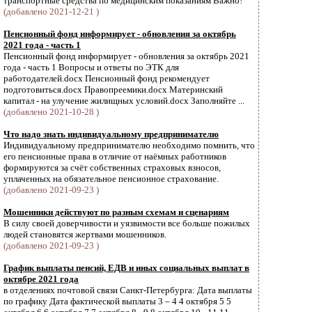
транспортные средства по медицинским показаниям Важно!
(добавлено 2021-12-21 )
Пенсионный фонд информирует - обновления за октябрь
2021 года - часть 1
Пенсионный фонд информирует - обновления за октябрь 2021
года - часть 1 Вопросы и ответы по ЭТК для
работодателей.docx Пенсионный фонд рекомендует
подготовиться.docx Правопреемики.docx Материнский
капитал - на улучение жилищных условий.docx Заполняйте ...
(добавлено 2021-10-28 )
Что надо знать индивидуальному предпринимателю
Индивидуальному предпринимателю необходимо помнить, что
его пенсионные права в отличие от наёмных работников
формируются за счёт собственных страховых взносов,
уплаченных на обязательное пенсионное страхование.
(добавлено 2021-09-23 )
Мошенники действуют по разным схемам и сценариям
В силу своей доверчивости и уязвимости все больше пожилых
людей становятся жертвами мошенников.
(добавлено 2021-09-23 )
График выплаты пенсий, ЕДВ и иных социальных выплат в
октябре 2021 года
в отделениях почтовой связи Санкт-Петербурга: Дата выплаты
по графику Дата фактической выплаты 3 – 4 4 октября 5 5