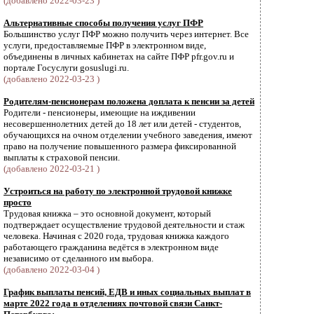
(добавлено 2022-03-23 )
Альтернативные способы получения услуг ПФР
Большинство услуг ПФР можно получить через интернет. Все
услуги, предоставляемые ПФР в электронном виде,
объединены в личных кабинетах на сайте ПФР pfr.gov.ru и
портале Госуслуги gosuslugi.ru.
(добавлено 2022-03-23 )
Родителям-пенсионерам положена доплата к пенсии за детей
Родители - пенсионеры, имеющие на иждивении
несовершеннолетних детей до 18 лет или детей - студентов,
обучающихся на очном отделении учебного заведения, имеют
право на получение повышенного размера фиксированной
выплаты к страховой пенсии.
(добавлено 2022-03-21 )
Устроиться на работу по электронной трудовой книжке
просто
Трудовая книжка – это основной документ, который
подтверждает осуществление трудовой деятельности и стаж
человека. Начиная с 2020 года, трудовая книжка каждого
работающего гражданина ведётся в электронном виде
независимо от сделанного им выбора.
(добавлено 2022-03-04 )
График выплаты пенсий, ЕДВ и иных социальных выплат в
марте 2022 года в отделениях почтовой связи Санкт-