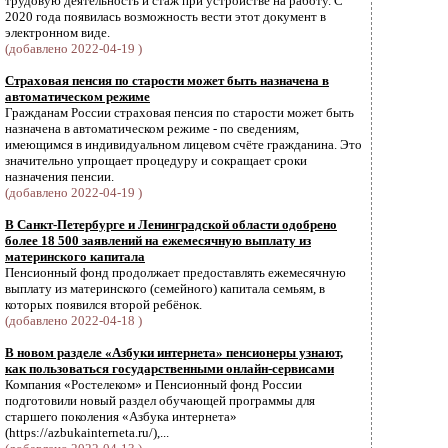
трудовую деятельность и стаж при устройстве на работу. С
2020 года появилась возможность вести этот документ в
электронном виде.
(добавлено 2022-04-19 )
Страховая пенсия по старости может быть назначена в
автоматическом режиме
Гражданам России страховая пенсия по старости может быть
назначена в автоматическом режиме - по сведениям,
имеющимся в индивидуальном лицевом счёте гражданина. Это
значительно упрощает процедуру и сокращает сроки
назначения пенсии.
(добавлено 2022-04-19 )
В Санкт-Петербурге и Ленинградской области одобрено
более 18 500 заявлений на ежемесячную выплату из
материнского капитала
Пенсионный фонд продолжает предоставлять ежемесячную
выплату из материнского (семейного) капитала семьям, в
которых появился второй ребёнок.
(добавлено 2022-04-18 )
В новом разделе «Азбуки интернета» пенсионеры узнают,
как пользоваться государственными онлайн-сервисами
Компания «Ростелеком» и Пенсионный фонд России
подготовили новый раздел обучающей программы для
старшего поколения «Азбука интернета»
(https://azbukainterneta.ru/),...