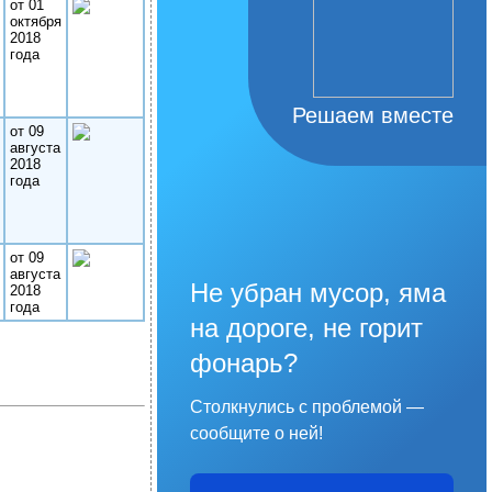
от 01
октября
2018
года
Решаем вместе
от 09
августа
2018
года
от 09
августа
Не убран мусор, яма
2018
года
на дороге, не горит
фонарь?
Столкнулись с проблемой —
сообщите о ней!