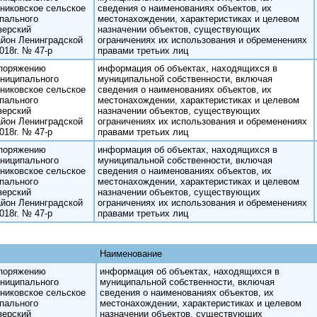
никовское сельское
сведения о наименованиях объектов, их
пального
местонахождении, характеристиках и целевом
зерский
назначении объектов, существующих
йон Ленинградской
ограничениях их использования и обременениях
018г. № 47-р
правами третьих лиц
споряжению
информация об объектах, находящихся в
ниципального
муниципальной собственности, включая
никовское сельское
сведения о наименованиях объектов, их
пального
местонахождении, характеристиках и целевом
зерский
назначении объектов, существующих
йон Ленинградской
ограничениях их использования и обременениях
018г. № 47-р
правами третьих лиц
споряжению
информация об объектах, находящихся в
ниципального
муниципальной собственности, включая
никовское сельское
сведения о наименованиях объектов, их
пального
местонахождении, характеристиках и целевом
зерский
назначении объектов, существующих
йон Ленинградской
ограничениях их использования и обременениях
018г. № 47-р
правами третьих лиц
Наименование
споряжению
информация об объектах, находящихся в
ниципального
муниципальной собственности, включая
никовское сельское
сведения о наименованиях объектов, их
пального
местонахождении, характеристиках и целевом
зерский
назначении объектов, существующих