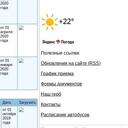
2020
года
от 01
апреля
2020
года
Полезные ссылки:
от 01
Обновления на сайте (RSS)
января
2020
года
График приема
Формы документов
Наш герб
Дата
Загрузить
Контакты
от 01
октября
Расписание автобусов
2019
года