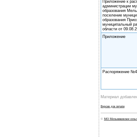
Приложение к ра
администрации му
образования Мель
поселение муници
образования Прио
муниципальный ра
области от 09.08.2
Приложение
Распоряжение №4
Материал добавлен
Версия для печати
©
МО Мельниковское сельс