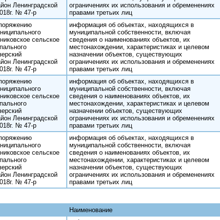
йон Ленинградской
ограничениях их использования и обременениях
018г. № 47-р
правами третьих лиц
споряжению
информация об объектах, находящихся в
ниципального
муниципальной собственности, включая
никовское сельское
сведения о наименованиях объектов, их
пального
местонахождении, характеристиках и целевом
зерский
назначении объектов, существующих
йон Ленинградской
ограничениях их использования и обременениях
018г. № 47-р
правами третьих лиц
споряжению
информация об объектах, находящихся в
ниципального
муниципальной собственности, включая
никовское сельское
сведения о наименованиях объектов, их
пального
местонахождении, характеристиках и целевом
зерский
назначении объектов, существующих
йон Ленинградской
ограничениях их использования и обременениях
018г. № 47-р
правами третьих лиц
споряжению
информация об объектах, находящихся в
ниципального
муниципальной собственности, включая
никовское сельское
сведения о наименованиях объектов, их
пального
местонахождении, характеристиках и целевом
зерский
назначении объектов, существующих
йон Ленинградской
ограничениях их использования и обременениях
018г. № 47-р
правами третьих лиц
Наименование