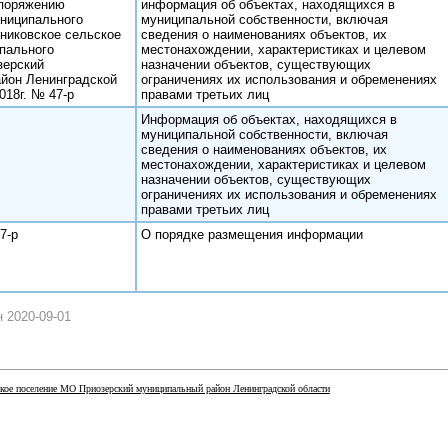
споряжению
информация об объектах, находящихся в
ниципального
муниципальной собственности, включая
никовское сельское
сведения о наименованиях объектов, их
пального
местонахождении, характеристиках и целевом
зерский
назначении объектов, существующих
йон Ленинградской
ограничениях их использования и обременениях
018г. № 47-р
правами третьих лиц
Информация об объектах, находящихся в
муниципальной собственности, включая
сведения о наименованиях объектов, их
местонахождении, характеристиках и целевом
назначении объектов, существующих
ограничениях их использования и обременениях
правами третьих лиц
7-р
О порядке размещения информации
 2020-09-01
кое поселение МО Приозерский муниципальный район Ленинградской области