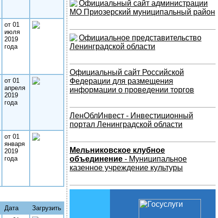
Официальный сайт администрации
МО Приозерский муниципальный район
от 01
июля
Официальное представительство
2019
Ленинградской области
года
Официальный сайт Российской
от 01
Федерации для размещения
апреля
информации о проведении торгов
2019
года
ЛенОблИнвест - Инвестиционный
портал Ленинградской области
от 01
января
Мельниковское клубное
2019
года
объединение
- Муниципальное
казенное учреждение культуры
Дата
Загрузить