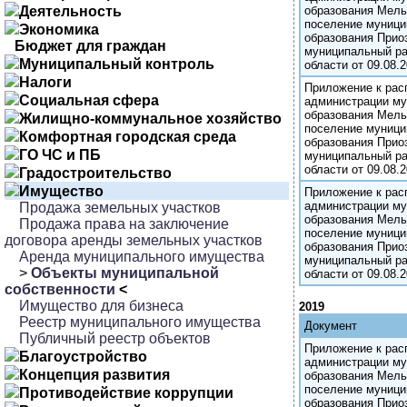
Деятельность
образования Мель
поселение муници
Экономика
образования Прио
Бюджет для граждан
муниципальный ра
Муниципальный контроль
области от 09.08.2
Налоги
Приложение к ра
Социальная сфера
администрации му
образования Мель
Жилищно-коммунальное хозяйство
поселение муници
Комфортная городская среда
образования Прио
ГО ЧС и ПБ
муниципальный ра
области от 09.08.2
Градостроительство
Имущество
Приложение к ра
администрации му
Продажа земельных участков
образования Мель
Продажа права на заключение
поселение муници
договора аренды земельных участков
образования Прио
Аренда муниципального имущества
муниципальный ра
>
Объекты муниципальной
области от 09.08.2
собственности
<
Имущество для бизнеса
2019
Реестр муниципального имущества
Документ
Публичный реестр объектов
Приложение к ра
Благоустройство
администрации му
Концепция развития
образования Мель
поселение муници
Противодействие коррупции
образования Прио