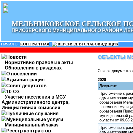
МЕЛЬНИКОВСКОЕ СЕЛЬСКОЕ П
ПРИОЗЕРСКОГО МУНИЦИПАЛЬНОГО РАЙОНА ЛЕ
НАЧАЛО
|
КОНТРАСТНАЯ
|
ВЕРСИЯ ДЛЯ СЛАБОВИДЯЩИХ
ОБРА
ОБЪЕКТЫ М
Новости
Нормативно правовые акты
Обновления в разделах
Список документов
О поселении
Администрация
2020
Совет депутатов
Документ
10-ОЗ
Приложение к ра
Участие населения в МСУ
администрации му
Административного центра,
образования Мель
поселение муници
Инициативная комиссия
образования Прио
Публичные слушания
муниципальный ра
Муниципальные услуги
области от 09.08.2
Муниципальный заказ
Приложение к ра
Реестр контрактов
администрации му