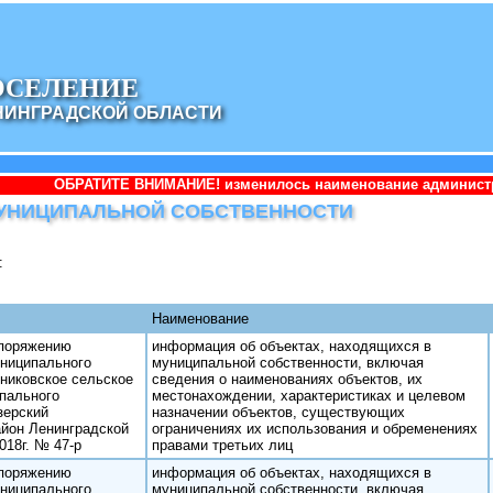
ОСЕЛЕНИЕ
НИНГРАДСКОЙ ОБЛАСТИ
ТИТЕ ВНИМАНИЕ! изменилось наименование администрации: Админи
УНИЦИПАЛЬНОЙ СОБСТВЕННОСТИ
:
Наименование
споряжению
информация об объектах, находящихся в
ниципального
муниципальной собственности, включая
никовское сельское
сведения о наименованиях объектов, их
пального
местонахождении, характеристиках и целевом
зерский
назначении объектов, существующих
йон Ленинградской
ограничениях их использования и обременениях
018г. № 47-р
правами третьих лиц
споряжению
информация об объектах, находящихся в
ниципального
муниципальной собственности, включая