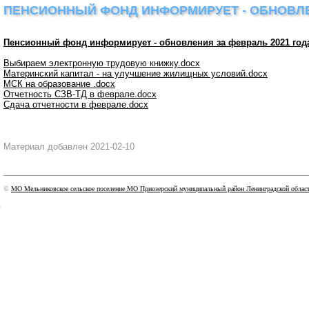
ПЕНСИОННЫЙ ФОНД ИНФОРМИРУЕТ - ОБНОВЛЕНИ
Пенсионный фонд информирует - обновления за февраль 2021 года 
Выбираем электронную трудовую книжку.docx
Материнский капитал - на улучшение жилищных условий.docx
МСК на образование .docx
Отчетность СЗВ-ТД в феврале.docx
Сдача отчетности в феврале.docx
Материал добавлен 2021-02-10
©
МО Мельниковское сельское поселение МО Приозерский муниципальный район Ленинградской облас